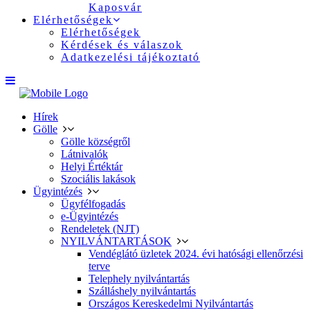
Kaposvár
Elérhetőségek
Elérhetőségek
Kérdések és válaszok
Adatkezelési tájékoztató
Hírek
Gölle
Gölle községről
Látnivalók
Helyi Értéktár
Szociális lakások
Ügyintézés
Ügyfélfogadás
e-Ügyintézés
Rendeletek (NJT)
NYILVÁNTARTÁSOK
Vendéglátó üzletek 2024. évi hatósági ellenőrzési
terve
Telephely nyilvántartás
Szálláshely nyilvántartás
Országos Kereskedelmi Nyilvántartás