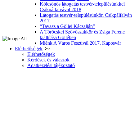
Kölcsönös látogatás testvér-településünkkel
Csíkpálfalvával 2018
Látogatás testvér-településünkön Csíkpálfalván
2017
“Tavasz a Göllei Kácsalján”
A Töröcskei Szövőszakkör és Zsiga Ferenc
kiállítása Göllében
Miénk A Város Fesztivál 2017, Kaposvár
Elérhetőségek
Elérhetőségek
Kérdések és válaszok
Adatkezelési tájékoztató