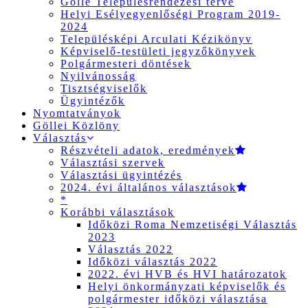
Gölle Településrendezési terve
Helyi Esélyegyenlőségi Program 2019-
2024
Településképi Arculati Kézikönyv
Képviselő-testületi jegyzőkönyvek
Polgármesteri döntések
Nyilvánosság
Tisztségviselők
Ügyintézők
Nyomtatványok
Göllei Közlöny
Választás
Részvételi adatok, eredmények
Választási szervek
Választási ügyintézés
2024. évi általános választások
*
Korábbi választások
Időközi Roma Nemzetiségi Választás
2023
Választás 2022
Időközi választás 2022
2022. évi HVB és HVI határozatok
Helyi önkormányzati képviselők és
polgármester időközi választása