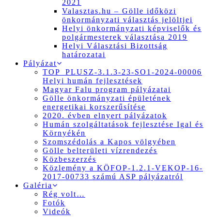
2021
Valasztas.hu – Gölle időközi
önkormányzati választás jelöltjei
Helyi önkormányzati képviselők és
polgármesterek választása 2019
Helyi Választási Bizottság
határozatai
Pályázat
TOP_PLUSZ-3.1.3-23-SO1-2024-00006
Helyi humán fejlesztések
Magyar Falu program pályázatai
Gölle önkormányzati épületének
energetikai korszerűsítése
2020. évben elnyert pályázatok
Humán szolgáltatások fejlesztése Igal és
Környékén
Szomszédolás a Kapos völgyében
Gölle belterületi vízrendezés
Közbeszerzés
Közlemény a KÖFOP-1.2.1-VEKOP-16-
2017-00733 számú ASP pályázatról
Galéria
Rég volt…
Fotók
Videók