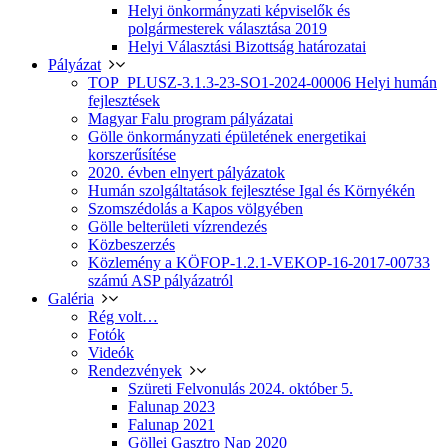
Helyi önkormányzati képviselők és
polgármesterek választása 2019
Helyi Választási Bizottság határozatai
Pályázat
TOP_PLUSZ-3.1.3-23-SO1-2024-00006 Helyi humán
fejlesztések
Magyar Falu program pályázatai
Gölle önkormányzati épületének energetikai
korszerűsítése
2020. évben elnyert pályázatok
Humán szolgáltatások fejlesztése Igal és Környékén
Szomszédolás a Kapos völgyében
Gölle belterületi vízrendezés
Közbeszerzés
Közlemény a KÖFOP-1.2.1-VEKOP-16-2017-00733
számú ASP pályázatról
Galéria
Rég volt…
Fotók
Videók
Rendezvények
Szüreti Felvonulás 2024. október 5.
Falunap 2023
Falunap 2021
Göllei Gasztro Nap 2020