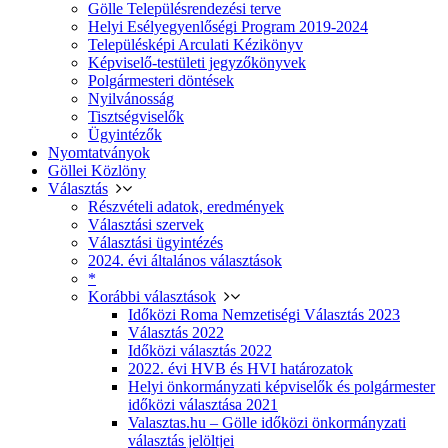
Gölle Településrendezési terve
Helyi Esélyegyenlőségi Program 2019-2024
Településképi Arculati Kézikönyv
Képviselő-testületi jegyzőkönyvek
Polgármesteri döntések
Nyilvánosság
Tisztségviselők
Ügyintézők
Nyomtatványok
Göllei Közlöny
Választás
Részvételi adatok, eredmények
Választási szervek
Választási ügyintézés
2024. évi általános választások
*
Korábbi választások
Időközi Roma Nemzetiségi Választás 2023
Választás 2022
Időközi választás 2022
2022. évi HVB és HVI határozatok
Helyi önkormányzati képviselők és polgármester
időközi választása 2021
Valasztas.hu – Gölle időközi önkormányzati
választás jelöltjei