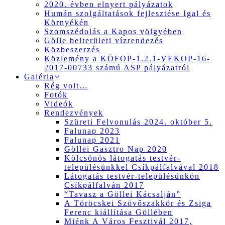
2020. évben elnyert pályázatok
Humán szolgáltatások fejlesztése Igal és
Környékén
Szomszédolás a Kapos völgyében
Gölle belterületi vízrendezés
Közbeszerzés
Közlemény a KÖFOP-1.2.1-VEKOP-16-
2017-00733 számú ASP pályázatról
Galéria
Rég volt…
Fotók
Videók
Rendezvények
Szüreti Felvonulás 2024. október 5.
Falunap 2023
Falunap 2021
Göllei Gasztro Nap 2020
Kölcsönös látogatás testvér-
településünkkel Csíkpálfalvával 2018
Látogatás testvér-településünkön
Csíkpálfalván 2017
“Tavasz a Göllei Kácsalján”
A Töröcskei Szövőszakkör és Zsiga
Ferenc kiállítása Göllében
Miénk A Város Fesztivál 2017,