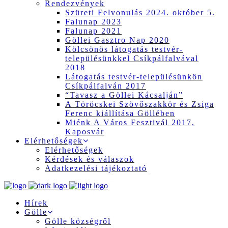
Rendezvények
Szüreti Felvonulás 2024. október 5.
Falunap 2023
Falunap 2021
Göllei Gasztro Nap 2020
Kölcsönös látogatás testvér-
településünkkel Csíkpálfalvával
2018
Látogatás testvér-településünkön
Csíkpálfalván 2017
“Tavasz a Göllei Kácsalján”
A Töröcskei Szövőszakkör és Zsiga
Ferenc kiállítása Göllében
Miénk A Város Fesztivál 2017,
Kaposvár
Elérhetőségek
Elérhetőségek
Kérdések és válaszok
Adatkezelési tájékoztató
Hírek
Gölle
Gölle községről