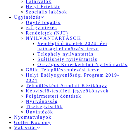
Látnivalók
Helyi Értéktár
Szociális lakások
Ügyintézés
Ügyfélfogadás
e-Ügyintézés
Rendeletek (NJT)
NYILVÁNTARTÁSOK
Vendéglátó üzletek 2024. évi
hatósági ellenőrzési terve
Telephely nyilvántartás
Szálláshely nyilvántartás
Országos Kereskedelmi Nyilvántartás
Gölle Településrendezési terve
Helyi Esélyegyenlőségi Program 2019-
2024
Településképi Arculati Kézikönyv
Képviselő-testületi jegyzőkönyvek
Polgármesteri döntések
Nyilvánosság
Tisztségviselők
Ügyintézők
Nyomtatványok
Göllei Közlöny
Választás