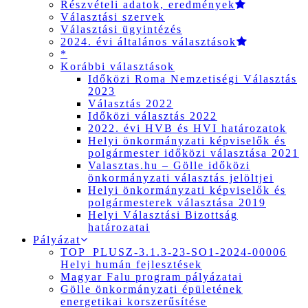
Részvételi adatok, eredmények
Választási szervek
Választási ügyintézés
2024. évi általános választások
*
Korábbi választások
Időközi Roma Nemzetiségi Választás
2023
Választás 2022
Időközi választás 2022
2022. évi HVB és HVI határozatok
Helyi önkormányzati képviselők és
polgármester időközi választása 2021
Valasztas.hu – Gölle időközi
önkormányzati választás jelöltjei
Helyi önkormányzati képviselők és
polgármesterek választása 2019
Helyi Választási Bizottság
határozatai
Pályázat
TOP_PLUSZ-3.1.3-23-SO1-2024-00006
Helyi humán fejlesztések
Magyar Falu program pályázatai
Gölle önkormányzati épületének
energetikai korszerűsítése