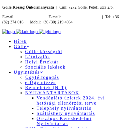
Gölle Község Önkormányzata
| Cím: 7272 Gölle, Petőfi utca 2/b.
E-mail:
jegyzo@golle.hu
| E-mail:
polgarmester@golle.hu
| Tel: +36
(82) 374 016 | Mobil: +36 (30) 219 4064
Hírek
Gölle
Gölle községről
Látnivalók
Helyi Értéktár
Szociális lakások
Ügyintézés
Ügyfélfogadás
e-Ügyintézés
Rendeletek (NJT)
NYILVÁNTARTÁSOK
Vendéglátó üzletek 2024. évi
hatósági ellenőrzési terve
Telephely nyilvántartás
Szálláshely nyilvántartás
Országos Kereskedelmi
Nyilvántartás