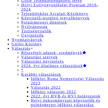
Gölle Településrendezési terve
Helyi Esélyegyenlőségi Program 2019-
2024
Településképi Arculati Kézikönyv
Képviselő-testületi jegyzőkönyvek
Polgármesteri döntések
Nyilvánosság
Tisztségviselők
Ügyintézők
Nyomtatványok
Göllei Közlöny
Választás
Részvételi adatok, eredmények
Választási szervek
Választási ügyintézés
2024. évi általános választások
*
Korábbi választások
Időközi Roma Nemzetiségi Választás
2023
Választás 2022
Időközi választás 2022
2022. évi HVB és HVI határozatok
Helyi önkormányzati képviselők és
polgármester időközi választása