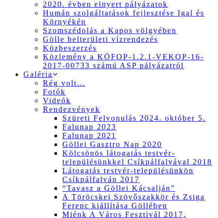
2020. évben elnyert pályázatok
Humán szolgáltatások fejlesztése Igal és
Környékén
Szomszédolás a Kapos völgyében
Gölle belterületi vízrendezés
Közbeszerzés
Közlemény a KÖFOP-1.2.1-VEKOP-16-
2017-00733 számú ASP pályázatról
Galéria
Rég volt…
Fotók
Videók
Rendezvények
Szüreti Felvonulás 2024. október 5.
Falunap 2023
Falunap 2021
Göllei Gasztro Nap 2020
Kölcsönös látogatás testvér-
településünkkel Csíkpálfalvával 2018
Látogatás testvér-településünkön
Csíkpálfalván 2017
“Tavasz a Göllei Kácsalján”
A Töröcskei Szövőszakkör és Zsiga
Ferenc kiállítása Göllében
Miénk A Város Fesztivál 2017,