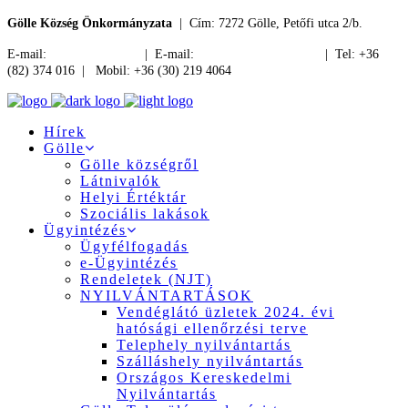
Gölle Község Önkormányzata
| Cím: 7272 Gölle, Petőfi utca 2/b.
E-mail:
jegyzo@golle.hu
| E-mail:
polgarmester@golle.hu
| Tel: +36
(82) 374 016 | Mobil: +36 (30) 219 4064
Hírek
Gölle
Gölle községről
Látnivalók
Helyi Értéktár
Szociális lakások
Ügyintézés
Ügyfélfogadás
e-Ügyintézés
Rendeletek (NJT)
NYILVÁNTARTÁSOK
Vendéglátó üzletek 2024. évi
hatósági ellenőrzési terve
Telephely nyilvántartás
Szálláshely nyilvántartás
Országos Kereskedelmi
Nyilvántartás