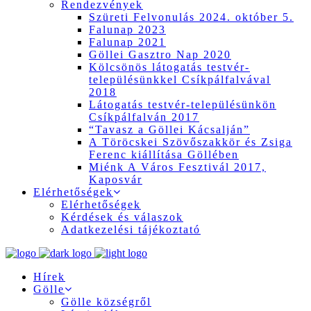
Rendezvények
Szüreti Felvonulás 2024. október 5.
Falunap 2023
Falunap 2021
Göllei Gasztro Nap 2020
Kölcsönös látogatás testvér-
településünkkel Csíkpálfalvával
2018
Látogatás testvér-településünkön
Csíkpálfalván 2017
“Tavasz a Göllei Kácsalján”
A Töröcskei Szövőszakkör és Zsiga
Ferenc kiállítása Göllében
Miénk A Város Fesztivál 2017,
Kaposvár
Elérhetőségek
Elérhetőségek
Kérdések és válaszok
Adatkezelési tájékoztató
Hírek
Gölle
Gölle községről