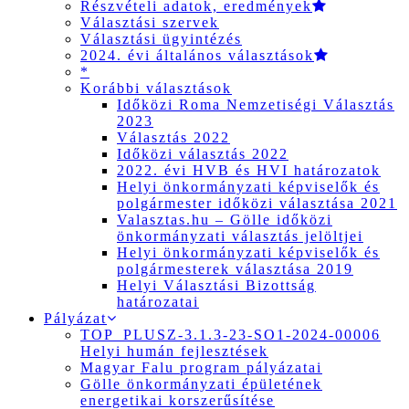
Részvételi adatok, eredmények
Választási szervek
Választási ügyintézés
2024. évi általános választások
*
Korábbi választások
Időközi Roma Nemzetiségi Választás
2023
Választás 2022
Időközi választás 2022
2022. évi HVB és HVI határozatok
Helyi önkormányzati képviselők és
polgármester időközi választása 2021
Valasztas.hu – Gölle időközi
önkormányzati választás jelöltjei
Helyi önkormányzati képviselők és
polgármesterek választása 2019
Helyi Választási Bizottság
határozatai
Pályázat
TOP_PLUSZ-3.1.3-23-SO1-2024-00006
Helyi humán fejlesztések
Magyar Falu program pályázatai
Gölle önkormányzati épületének
energetikai korszerűsítése