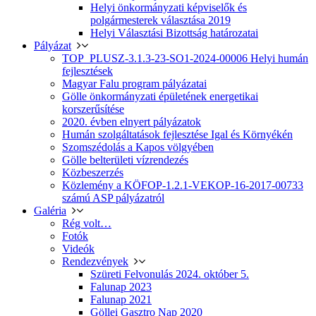
Helyi önkormányzati képviselők és
polgármesterek választása 2019
Helyi Választási Bizottság határozatai
Pályázat
TOP_PLUSZ-3.1.3-23-SO1-2024-00006 Helyi humán
fejlesztések
Magyar Falu program pályázatai
Gölle önkormányzati épületének energetikai
korszerűsítése
2020. évben elnyert pályázatok
Humán szolgáltatások fejlesztése Igal és Környékén
Szomszédolás a Kapos völgyében
Gölle belterületi vízrendezés
Közbeszerzés
Közlemény a KÖFOP-1.2.1-VEKOP-16-2017-00733
számú ASP pályázatról
Galéria
Rég volt…
Fotók
Videók
Rendezvények
Szüreti Felvonulás 2024. október 5.
Falunap 2023
Falunap 2021
Göllei Gasztro Nap 2020