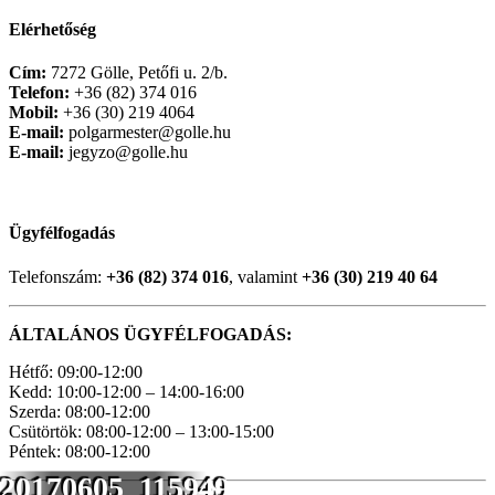
Elérhetőség
Cím:
7272 Gölle, Petőfi u. 2/b.
Telefon:
+36 (82) 374 016
Mobil:
+36 (30) 219 4064
E-mail:
polgarmester@golle.hu
E-mail:
jegyzo@golle.hu
Ügyfélfogadás
Telefonszám:
+36 (82) 374 016
, valamint
+36 (30) 219 40 64
ÁLTALÁNOS ÜGYFÉLFOGADÁS:
Hétfő: 09:00-12:00
Kedd: 10:00-12:00 – 14:00-16:00
Szerda: 08:00-12:00
Csütörtök: 08:00-12:00 – 13:00-15:00
Péntek: 08:00-12:00
20170605_115949