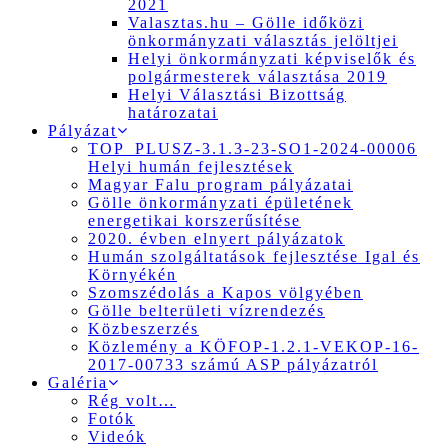
2021
Valasztas.hu – Gölle időközi
önkormányzati választás jelöltjei
Helyi önkormányzati képviselők és
polgármesterek választása 2019
Helyi Választási Bizottság
határozatai
Pályázat
TOP_PLUSZ-3.1.3-23-SO1-2024-00006
Helyi humán fejlesztések
Magyar Falu program pályázatai
Gölle önkormányzati épületének
energetikai korszerűsítése
2020. évben elnyert pályázatok
Humán szolgáltatások fejlesztése Igal és
Környékén
Szomszédolás a Kapos völgyében
Gölle belterületi vízrendezés
Közbeszerzés
Közlemény a KÖFOP-1.2.1-VEKOP-16-
2017-00733 számú ASP pályázatról
Galéria
Rég volt…
Fotók
Videók