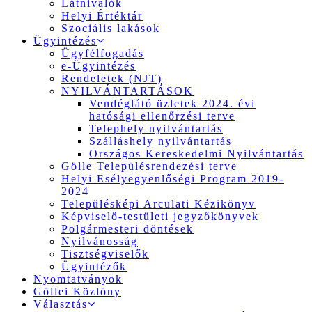
Látnivalók
Helyi Értéktár
Szociális lakások
Ügyintézés
Ügyfélfogadás
e-Ügyintézés
Rendeletek (NJT)
NYILVÁNTARTÁSOK
Vendéglátó üzletek 2024. évi
hatósági ellenőrzési terve
Telephely nyilvántartás
Szálláshely nyilvántartás
Országos Kereskedelmi Nyilvántartás
Gölle Településrendezési terve
Helyi Esélyegyenlőségi Program 2019-
2024
Településképi Arculati Kézikönyv
Képviselő-testületi jegyzőkönyvek
Polgármesteri döntések
Nyilvánosság
Tisztségviselők
Ügyintézők
Nyomtatványok
Göllei Közlöny
Választás