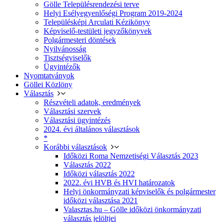
Gölle Településrendezési terve
Helyi Esélyegyenlőségi Program 2019-2024
Településképi Arculati Kézikönyv
Képviselő-testületi jegyzőkönyvek
Polgármesteri döntések
Nyilvánosság
Tisztségviselők
Ügyintézők
Nyomtatványok
Göllei Közlöny
Választás
Részvételi adatok, eredmények
Választási szervek
Választási ügyintézés
2024. évi általános választások
*
Korábbi választások
Időközi Roma Nemzetiségi Választás 2023
Választás 2022
Időközi választás 2022
2022. évi HVB és HVI határozatok
Helyi önkormányzati képviselők és polgármester
időközi választása 2021
Valasztas.hu – Gölle időközi önkormányzati
választás jelöltjei