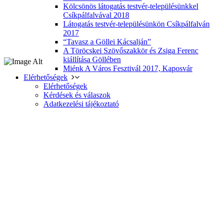
Kölcsönös látogatás testvér-településünkkel
Csíkpálfalvával 2018
Látogatás testvér-településünkön Csíkpálfalván
2017
“Tavasz a Göllei Kácsalján”
A Töröcskei Szövőszakkör és Zsiga Ferenc
kiállítása Göllében
Miénk A Város Fesztivál 2017, Kaposvár
Elérhetőségek
Elérhetőségek
Kérdések és válaszok
Adatkezelési tájékoztató