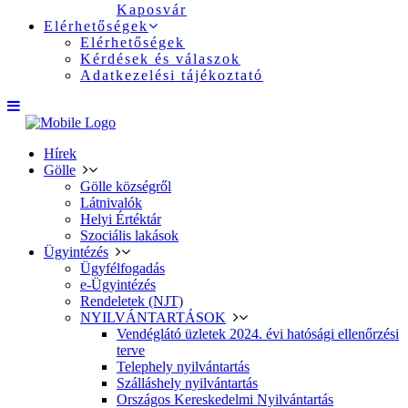
Kaposvár
Elérhetőségek
Elérhetőségek
Kérdések és válaszok
Adatkezelési tájékoztató
Hírek
Gölle
Gölle községről
Látnivalók
Helyi Értéktár
Szociális lakások
Ügyintézés
Ügyfélfogadás
e-Ügyintézés
Rendeletek (NJT)
NYILVÁNTARTÁSOK
Vendéglátó üzletek 2024. évi hatósági ellenőrzési
terve
Telephely nyilvántartás
Szálláshely nyilvántartás
Országos Kereskedelmi Nyilvántartás