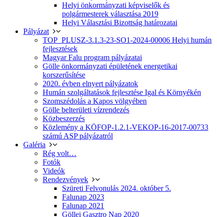
Helyi önkormányzati képviselők és
polgármesterek választása 2019
Helyi Választási Bizottság határozatai
Pályázat
TOP_PLUSZ-3.1.3-23-SO1-2024-00006 Helyi humán
fejlesztések
Magyar Falu program pályázatai
Gölle önkormányzati épületének energetikai
korszerűsítése
2020. évben elnyert pályázatok
Humán szolgáltatások fejlesztése Igal és Környékén
Szomszédolás a Kapos völgyében
Gölle belterületi vízrendezés
Közbeszerzés
Közlemény a KÖFOP-1.2.1-VEKOP-16-2017-00733
számú ASP pályázatról
Galéria
Rég volt…
Fotók
Videók
Rendezvények
Szüreti Felvonulás 2024. október 5.
Falunap 2023
Falunap 2021
Göllei Gasztro Nap 2020