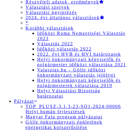
Részvételi adatok, eredmények
Választási szervek
Választási ügyintézés
2024. évi általános választások
*
Korábbi választások
Időközi Roma Nemzetiségi Választás
2023
Választás 2022
Időközi választás 2022
2022. évi HVB és HVI határozatok
Helyi önkormányzati képviselők és
polgármester időközi választása 2021
Valasztas.hu – Gölle időközi
önkormányzati választás jelöltjei
Helyi önkormányzati képviselők és
polgármesterek választása 2019
Helyi Választási Bizottság
határozatai
Pályázat
TOP_PLUSZ-3.1.3-23-SO1-2024-00006
Helyi humán fejlesztések
Magyar Falu program pályázatai
Gölle önkormányzati épületének
energetikai korszerűsítése