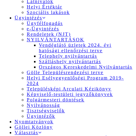
Látnivalók
Helyi Értéktár
Szociális lakások
Ügyintézés
Ügyfélfogadás
e-Ügyintézés
Rendeletek (NJT)
NYILVÁNTARTÁSOK
Vendéglátó üzletek 2024. évi
hatósági ellenőrzési terve
Telephely nyilvántartás
Szálláshely nyilvántartás
Országos Kereskedelmi Nyilvántartás
Gölle Településrendezési terve
Helyi Esélyegyenlőségi Program 2019-
2024
Településképi Arculati Kézikönyv
Képviselő-testületi jegyzőkönyvek
Polgármesteri döntések
Nyilvánosság
Tisztségviselők
Ügyintézők
Nyomtatványok
Göllei Közlöny
Választás