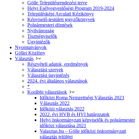
Gölle Településrendezési terve
Helyi Esélyegyenlőségi Program 2019-2024
Településképi Arculati Kézikönyv
Képviselő-testületi jegyzőkönyvek
Polgármesteri döntések
Nyilvánosság
Tisztségviselők
Ügyintézők
Nyomtatványok
Göllei Közlöny
Választás
Részvételi adatok, eredmények
Választási szervek
Választási ügyintézés
2024. évi általános választások
*
Korábbi választások
Időközi Roma Nemzetiségi Választás 2023
Választás 2022
Időközi választás 2022
2022. évi HVB és HVI határozatok
Helyi önkormányzati képviselők és polgármester
időközi választása 2021
Valasztas.hu – Gölle időközi önkormányzati
választás jelöltjei