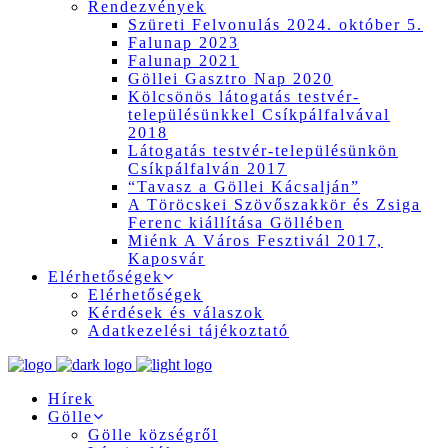
Rendezvények
Szüreti Felvonulás 2024. október 5.
Falunap 2023
Falunap 2021
Göllei Gasztro Nap 2020
Kölcsönös látogatás testvér-
településünkkel Csíkpálfalvával
2018
Látogatás testvér-településünkön
Csíkpálfalván 2017
“Tavasz a Göllei Kácsalján”
A Töröcskei Szövőszakkör és Zsiga
Ferenc kiállítása Göllében
Miénk A Város Fesztivál 2017,
Kaposvár
Elérhetőségek
Elérhetőségek
Kérdések és válaszok
Adatkezelési tájékoztató
Hírek
Gölle
Gölle községről