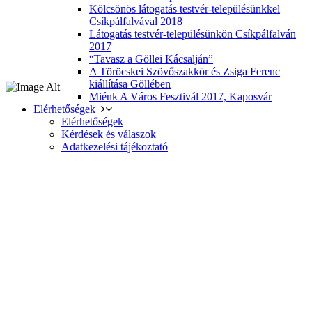
Kölcsönös látogatás testvér-településünkkel
Csíkpálfalvával 2018
Látogatás testvér-településünkön Csíkpálfalván
2017
“Tavasz a Göllei Kácsalján”
A Töröcskei Szövőszakkör és Zsiga Ferenc
kiállítása Göllében
Miénk A Város Fesztivál 2017, Kaposvár
Elérhetőségek
Elérhetőségek
Kérdések és válaszok
Adatkezelési tájékoztató