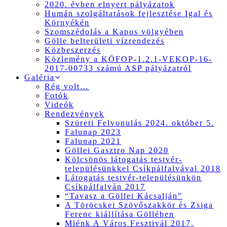
2020. évben elnyert pályázatok
Humán szolgáltatások fejlesztése Igal és
Környékén
Szomszédolás a Kapos völgyében
Gölle belterületi vízrendezés
Közbeszerzés
Közlemény a KÖFOP-1.2.1-VEKOP-16-
2017-00733 számú ASP pályázatról
Galéria
Rég volt…
Fotók
Videók
Rendezvények
Szüreti Felvonulás 2024. október 5.
Falunap 2023
Falunap 2021
Göllei Gasztro Nap 2020
Kölcsönös látogatás testvér-
településünkkel Csíkpálfalvával 2018
Látogatás testvér-településünkön
Csíkpálfalván 2017
“Tavasz a Göllei Kácsalján”
A Töröcskei Szövőszakkör és Zsiga
Ferenc kiállítása Göllében
Miénk A Város Fesztivál 2017,