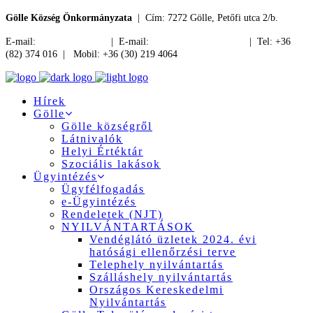
Gölle Község Önkormányzata
| Cím: 7272 Gölle, Petőfi utca 2/b.
E-mail:
jegyzo@golle.hu
| E-mail:
polgarmester@golle.hu
| Tel: +36
(82) 374 016 | Mobil: +36 (30) 219 4064
Hírek
Gölle
Gölle községről
Látnivalók
Helyi Értéktár
Szociális lakások
Ügyintézés
Ügyfélfogadás
e-Ügyintézés
Rendeletek (NJT)
NYILVÁNTARTÁSOK
Vendéglátó üzletek 2024. évi
hatósági ellenőrzési terve
Telephely nyilvántartás
Szálláshely nyilvántartás
Országos Kereskedelmi
Nyilvántartás