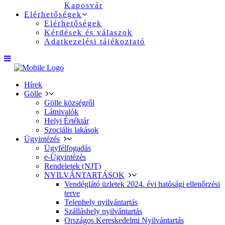
Kaposvár
Elérhetőségek
Elérhetőségek
Kérdések és válaszok
Adatkezelési tájékoztató
Hírek
Gölle
Gölle községről
Látnivalók
Helyi Értéktár
Szociális lakások
Ügyintézés
Ügyfélfogadás
e-Ügyintézés
Rendeletek (NJT)
NYILVÁNTARTÁSOK
Vendéglátó üzletek 2024. évi hatósági ellenőrzési
terve
Telephely nyilvántartás
Szálláshely nyilvántartás
Országos Kereskedelmi Nyilvántartás