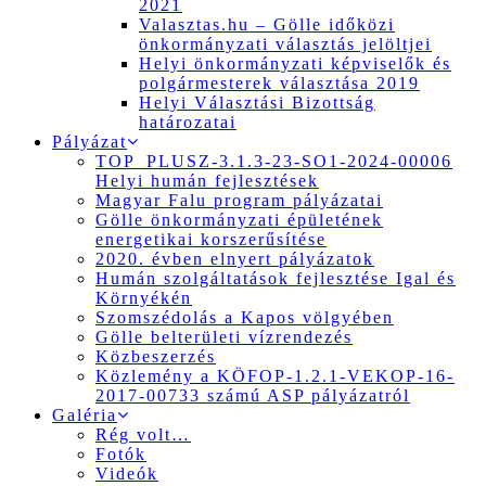
2021
Valasztas.hu – Gölle időközi
önkormányzati választás jelöltjei
Helyi önkormányzati képviselők és
polgármesterek választása 2019
Helyi Választási Bizottság
határozatai
Pályázat
TOP_PLUSZ-3.1.3-23-SO1-2024-00006
Helyi humán fejlesztések
Magyar Falu program pályázatai
Gölle önkormányzati épületének
energetikai korszerűsítése
2020. évben elnyert pályázatok
Humán szolgáltatások fejlesztése Igal és
Környékén
Szomszédolás a Kapos völgyében
Gölle belterületi vízrendezés
Közbeszerzés
Közlemény a KÖFOP-1.2.1-VEKOP-16-
2017-00733 számú ASP pályázatról
Galéria
Rég volt…
Fotók
Videók