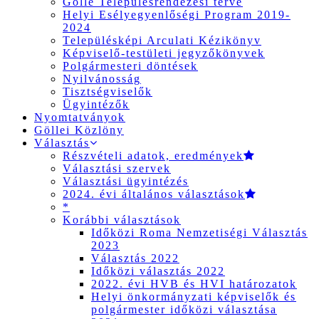
Gölle Településrendezési terve
Helyi Esélyegyenlőségi Program 2019-
2024
Településképi Arculati Kézikönyv
Képviselő-testületi jegyzőkönyvek
Polgármesteri döntések
Nyilvánosság
Tisztségviselők
Ügyintézők
Nyomtatványok
Göllei Közlöny
Választás
Részvételi adatok, eredmények
Választási szervek
Választási ügyintézés
2024. évi általános választások
*
Korábbi választások
Időközi Roma Nemzetiségi Választás
2023
Választás 2022
Időközi választás 2022
2022. évi HVB és HVI határozatok
Helyi önkormányzati képviselők és
polgármester időközi választása