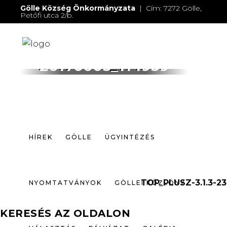
Gölle Község Önkormányzata
| Cím: 7272 Gölle,
Petőfi utca 2/b.
E-mail:
jegyzo@golle.hu
| E-mail:
polgarmester@golle.hu
| Tel: +36 (82) 374 016 |
Mobil: +36 (30) 219 4064
HÍREK
GÖLLE
ÜGYINTÉZÉS
20170605_114939
NYOMTATVÁNYOK
GÖLLEI KÖZLÖNY
VÁLASZTÁS
PÁLYÁZAT
GALÉRIA
HÍREK
GÖLLE
ÜGYINTÉZÉS
ELÉRHETŐSÉGEK
TOP_PLUSZ-3.1.3-23
NYOMTATVÁNYOK
GÖLLEI KÖZLÖNY
KERESÉS AZ OLDALON