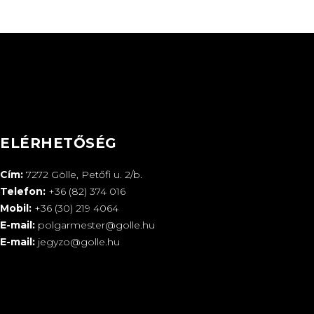
ELÉRHETŐSÉG
Cím:
7272 Gölle, Petőfi u. 2/b.
Telefon:
+36 (82) 374 016
Mobil:
+36 (30) 219 4064
E-mail:
polgarmester@golle.hu
E-mail:
jegyzo@golle.hu