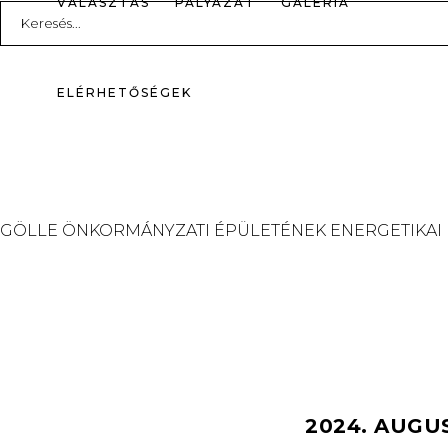
VÁLASZTÁS
PÁLYÁZAT
GALÉRIA
Search
for:
ELÉRHETŐSÉGEK
GÖLLE ÖNKORMÁNYZATI ÉPÜLETÉNEK ENERGETIKAI
2024. AUGU