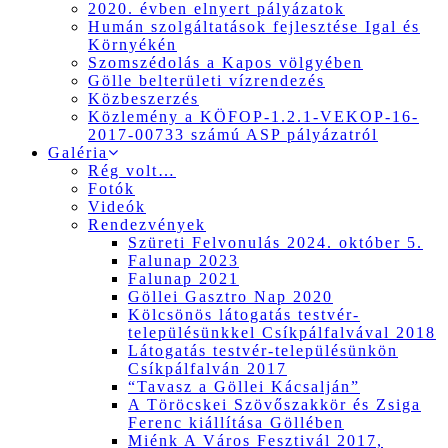
2020. évben elnyert pályázatok
Humán szolgáltatások fejlesztése Igal és
Környékén
Szomszédolás a Kapos völgyében
Gölle belterületi vízrendezés
Közbeszerzés
Közlemény a KÖFOP-1.2.1-VEKOP-16-
2017-00733 számú ASP pályázatról
Galéria
Rég volt…
Fotók
Videók
Rendezvények
Szüreti Felvonulás 2024. október 5.
Falunap 2023
Falunap 2021
Göllei Gasztro Nap 2020
Kölcsönös látogatás testvér-
településünkkel Csíkpálfalvával 2018
Látogatás testvér-településünkön
Csíkpálfalván 2017
“Tavasz a Göllei Kácsalján”
A Töröcskei Szövőszakkör és Zsiga
Ferenc kiállítása Göllében
Miénk A Város Fesztivál 2017,