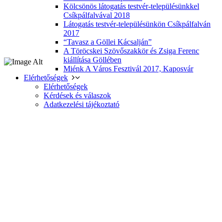
Kölcsönös látogatás testvér-településünkkel
Csíkpálfalvával 2018
Látogatás testvér-településünkön Csíkpálfalván
2017
“Tavasz a Göllei Kácsalján”
A Töröcskei Szövőszakkör és Zsiga Ferenc
kiállítása Göllében
Miénk A Város Fesztivál 2017, Kaposvár
Elérhetőségek
Elérhetőségek
Kérdések és válaszok
Adatkezelési tájékoztató