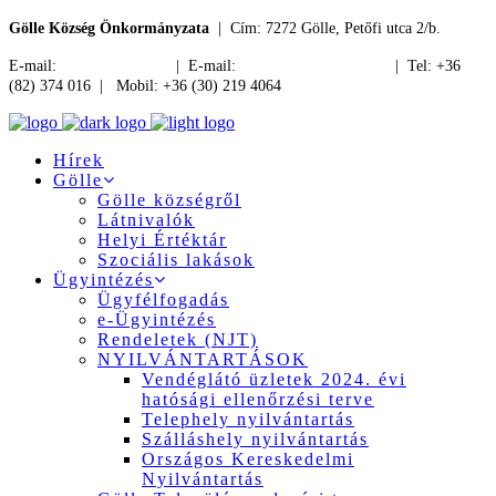
Gölle Község Önkormányzata
| Cím: 7272 Gölle, Petőfi utca 2/b.
E-mail:
jegyzo@golle.hu
| E-mail:
polgarmester@golle.hu
| Tel: +36
(82) 374 016 | Mobil: +36 (30) 219 4064
Hírek
Gölle
Gölle községről
Látnivalók
Helyi Értéktár
Szociális lakások
Ügyintézés
Ügyfélfogadás
e-Ügyintézés
Rendeletek (NJT)
NYILVÁNTARTÁSOK
Vendéglátó üzletek 2024. évi
hatósági ellenőrzési terve
Telephely nyilvántartás
Szálláshely nyilvántartás
Országos Kereskedelmi
Nyilvántartás