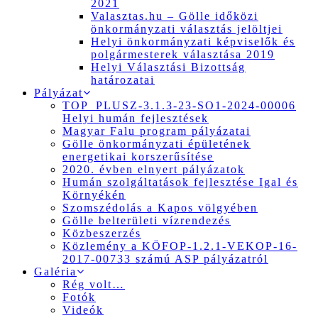
2021
Valasztas.hu – Gölle időközi
önkormányzati választás jelöltjei
Helyi önkormányzati képviselők és
polgármesterek választása 2019
Helyi Választási Bizottság
határozatai
Pályázat
TOP_PLUSZ-3.1.3-23-SO1-2024-00006
Helyi humán fejlesztések
Magyar Falu program pályázatai
Gölle önkormányzati épületének
energetikai korszerűsítése
2020. évben elnyert pályázatok
Humán szolgáltatások fejlesztése Igal és
Környékén
Szomszédolás a Kapos völgyében
Gölle belterületi vízrendezés
Közbeszerzés
Közlemény a KÖFOP-1.2.1-VEKOP-16-
2017-00733 számú ASP pályázatról
Galéria
Rég volt…
Fotók
Videók