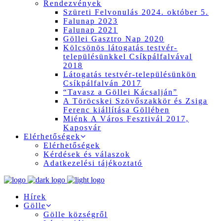
Rendezvények
Szüreti Felvonulás 2024. október 5.
Falunap 2023
Falunap 2021
Göllei Gasztro Nap 2020
Kölcsönös látogatás testvér-
településünkkel Csíkpálfalvával
2018
Látogatás testvér-településünkön
Csíkpálfalván 2017
“Tavasz a Göllei Kácsalján”
A Töröcskei Szövőszakkör és Zsiga
Ferenc kiállítása Göllében
Miénk A Város Fesztivál 2017,
Kaposvár
Elérhetőségek
Elérhetőségek
Kérdések és válaszok
Adatkezelési tájékoztató
Hírek
Gölle
Gölle községről