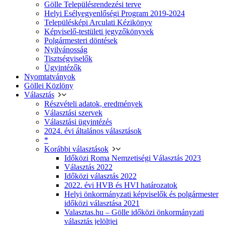
Gölle Településrendezési terve
Helyi Esélyegyenlőségi Program 2019-2024
Településképi Arculati Kézikönyv
Képviselő-testületi jegyzőkönyvek
Polgármesteri döntések
Nyilvánosság
Tisztségviselők
Ügyintézők
Nyomtatványok
Göllei Közlöny
Választás
Részvételi adatok, eredmények
Választási szervek
Választási ügyintézés
2024. évi általános választások
*
Korábbi választások
Időközi Roma Nemzetiségi Választás 2023
Választás 2022
Időközi választás 2022
2022. évi HVB és HVI határozatok
Helyi önkormányzati képviselők és polgármester
időközi választása 2021
Valasztas.hu – Gölle időközi önkormányzati
választás jelöltjei