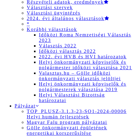
Részvételi adatok, eredmények
Választási szervek
Választási ügyintézés
2024. évi általános választások
*
Korábbi választások
Időközi Roma Nemzetiségi Választás
2023
Választás 2022
Időközi választás 2022
2022. évi HVB és HVI határozatok
Helyi önkormányzati képviselők és
polgármester időközi választása 2021
Valasztas.hu – Gölle időközi
önkormányzati választás jelöltjei
Helyi önkormányzati képviselők és
polgármesterek választása 2019
Helyi Választási Bizottság
határozatai
Pályázat
TOP_PLUSZ-3.1.3-23-SO1-2024-00006
Helyi humán fejlesztések
Magyar Falu program pályázatai
Gölle önkormányzati épületének
energetikai korszerűsítése