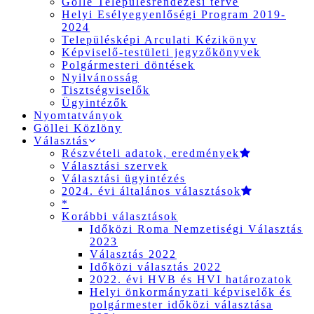
Gölle Településrendezési terve
Helyi Esélyegyenlőségi Program 2019-
2024
Településképi Arculati Kézikönyv
Képviselő-testületi jegyzőkönyvek
Polgármesteri döntések
Nyilvánosság
Tisztségviselők
Ügyintézők
Nyomtatványok
Göllei Közlöny
Választás
Részvételi adatok, eredmények
Választási szervek
Választási ügyintézés
2024. évi általános választások
*
Korábbi választások
Időközi Roma Nemzetiségi Választás
2023
Választás 2022
Időközi választás 2022
2022. évi HVB és HVI határozatok
Helyi önkormányzati képviselők és
polgármester időközi választása