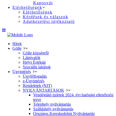
Kaposvár
Elérhetőségek
Elérhetőségek
Kérdések és válaszok
Adatkezelési tájékoztató
Hírek
Gölle
Gölle községről
Látnivalók
Helyi Értéktár
Szociális lakások
Ügyintézés
Ügyfélfogadás
e-Ügyintézés
Rendeletek (NJT)
NYILVÁNTARTÁSOK
Vendéglátó üzletek 2024. évi hatósági ellenőrzési
terve
Telephely nyilvántartás
Szálláshely nyilvántartás
Országos Kereskedelmi Nyilvántartás