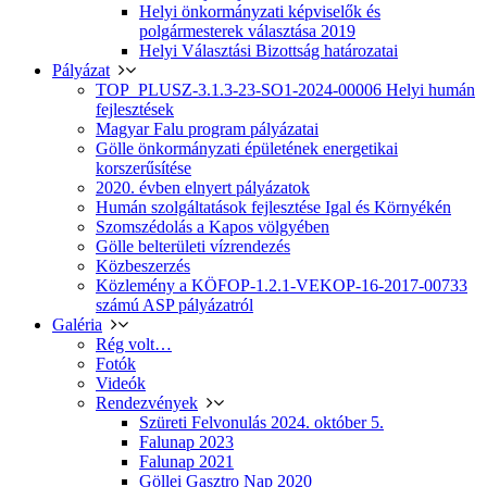
Helyi önkormányzati képviselők és
polgármesterek választása 2019
Helyi Választási Bizottság határozatai
Pályázat
TOP_PLUSZ-3.1.3-23-SO1-2024-00006 Helyi humán
fejlesztések
Magyar Falu program pályázatai
Gölle önkormányzati épületének energetikai
korszerűsítése
2020. évben elnyert pályázatok
Humán szolgáltatások fejlesztése Igal és Környékén
Szomszédolás a Kapos völgyében
Gölle belterületi vízrendezés
Közbeszerzés
Közlemény a KÖFOP-1.2.1-VEKOP-16-2017-00733
számú ASP pályázatról
Galéria
Rég volt…
Fotók
Videók
Rendezvények
Szüreti Felvonulás 2024. október 5.
Falunap 2023
Falunap 2021
Göllei Gasztro Nap 2020