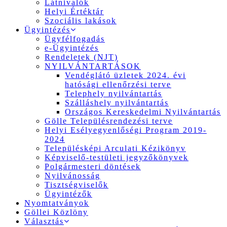
Látnivalók
Helyi Értéktár
Szociális lakások
Ügyintézés
Ügyfélfogadás
e-Ügyintézés
Rendeletek (NJT)
NYILVÁNTARTÁSOK
Vendéglátó üzletek 2024. évi
hatósági ellenőrzési terve
Telephely nyilvántartás
Szálláshely nyilvántartás
Országos Kereskedelmi Nyilvántartás
Gölle Településrendezési terve
Helyi Esélyegyenlőségi Program 2019-
2024
Településképi Arculati Kézikönyv
Képviselő-testületi jegyzőkönyvek
Polgármesteri döntések
Nyilvánosság
Tisztségviselők
Ügyintézők
Nyomtatványok
Göllei Közlöny
Választás