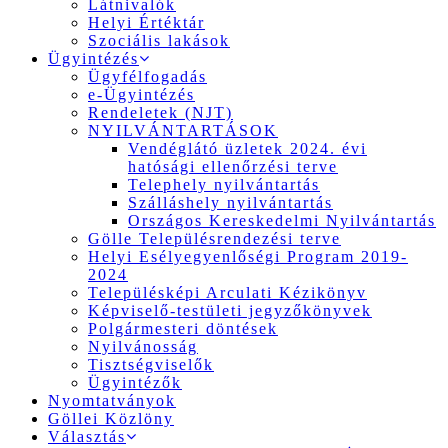
Látnivalók
Helyi Értéktár
Szociális lakások
Ügyintézés
Ügyfélfogadás
e-Ügyintézés
Rendeletek (NJT)
NYILVÁNTARTÁSOK
Vendéglátó üzletek 2024. évi
hatósági ellenőrzési terve
Telephely nyilvántartás
Szálláshely nyilvántartás
Országos Kereskedelmi Nyilvántartás
Gölle Településrendezési terve
Helyi Esélyegyenlőségi Program 2019-
2024
Településképi Arculati Kézikönyv
Képviselő-testületi jegyzőkönyvek
Polgármesteri döntések
Nyilvánosság
Tisztségviselők
Ügyintézők
Nyomtatványok
Göllei Közlöny
Választás