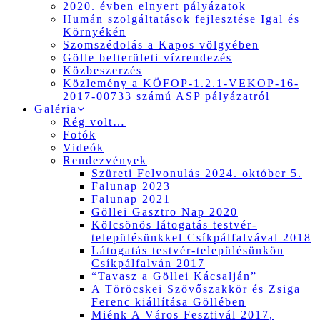
2020. évben elnyert pályázatok
Humán szolgáltatások fejlesztése Igal és
Környékén
Szomszédolás a Kapos völgyében
Gölle belterületi vízrendezés
Közbeszerzés
Közlemény a KÖFOP-1.2.1-VEKOP-16-
2017-00733 számú ASP pályázatról
Galéria
Rég volt…
Fotók
Videók
Rendezvények
Szüreti Felvonulás 2024. október 5.
Falunap 2023
Falunap 2021
Göllei Gasztro Nap 2020
Kölcsönös látogatás testvér-
településünkkel Csíkpálfalvával 2018
Látogatás testvér-településünkön
Csíkpálfalván 2017
“Tavasz a Göllei Kácsalján”
A Töröcskei Szövőszakkör és Zsiga
Ferenc kiállítása Göllében
Miénk A Város Fesztivál 2017,