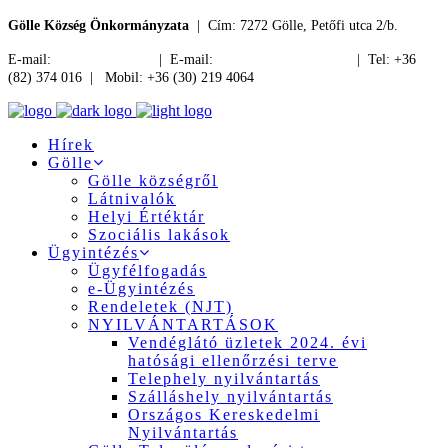
Gölle Község Önkormányzata
| Cím: 7272 Gölle, Petőfi utca 2/b.
E-mail:
jegyzo@golle.hu
| E-mail:
polgarmester@golle.hu
| Tel: +36
(82) 374 016 | Mobil: +36 (30) 219 4064
Hírek
Gölle
Gölle községről
Látnivalók
Helyi Értéktár
Szociális lakások
Ügyintézés
Ügyfélfogadás
e-Ügyintézés
Rendeletek (NJT)
NYILVÁNTARTÁSOK
Vendéglátó üzletek 2024. évi
hatósági ellenőrzési terve
Telephely nyilvántartás
Szálláshely nyilvántartás
Országos Kereskedelmi
Nyilvántartás