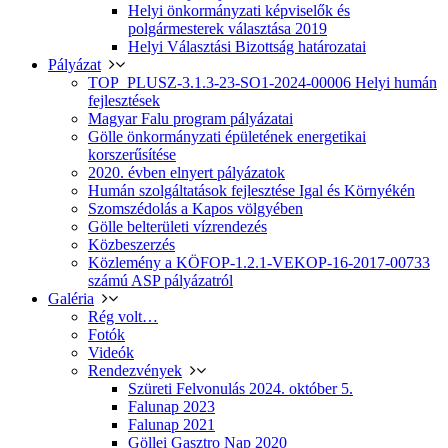
Helyi önkormányzati képviselők és
polgármesterek választása 2019
Helyi Választási Bizottság határozatai
Pályázat
TOP_PLUSZ-3.1.3-23-SO1-2024-00006 Helyi humán
fejlesztések
Magyar Falu program pályázatai
Gölle önkormányzati épületének energetikai
korszerűsítése
2020. évben elnyert pályázatok
Humán szolgáltatások fejlesztése Igal és Környékén
Szomszédolás a Kapos völgyében
Gölle belterületi vízrendezés
Közbeszerzés
Közlemény a KÖFOP-1.2.1-VEKOP-16-2017-00733
számú ASP pályázatról
Galéria
Rég volt…
Fotók
Videók
Rendezvények
Szüreti Felvonulás 2024. október 5.
Falunap 2023
Falunap 2021
Göllei Gasztro Nap 2020