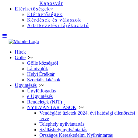
Kaposvár
Elérhetőségek
Elérhetőségek
Kérdések és válaszok
Adatkezelési tájékoztató
Hírek
Gölle
Gölle községről
Látnivalók
Helyi Értéktár
Szociális lakások
Ügyintézés
Ügyfélfogadás
e-Ügyintézés
Rendeletek (NJT)
NYILVÁNTARTÁSOK
Vendéglátó üzletek 2024. évi hatósági ellenőrzési
terve
Telephely nyilvántartás
Szálláshely nyilvántartás
Országos Kereskedelmi Nyilvántartás