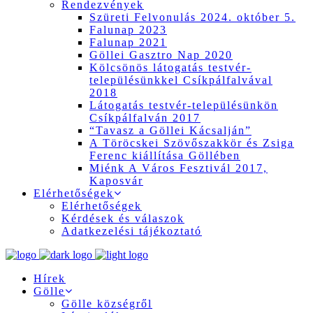
Rendezvények
Szüreti Felvonulás 2024. október 5.
Falunap 2023
Falunap 2021
Göllei Gasztro Nap 2020
Kölcsönös látogatás testvér-
településünkkel Csíkpálfalvával
2018
Látogatás testvér-településünkön
Csíkpálfalván 2017
“Tavasz a Göllei Kácsalján”
A Töröcskei Szövőszakkör és Zsiga
Ferenc kiállítása Göllében
Miénk A Város Fesztivál 2017,
Kaposvár
Elérhetőségek
Elérhetőségek
Kérdések és válaszok
Adatkezelési tájékoztató
Hírek
Gölle
Gölle községről