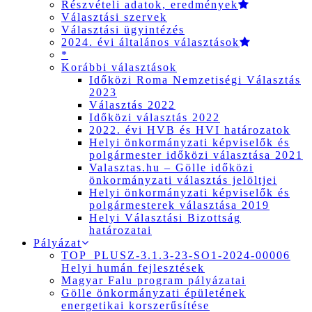
Részvételi adatok, eredmények
Választási szervek
Választási ügyintézés
2024. évi általános választások
*
Korábbi választások
Időközi Roma Nemzetiségi Választás
2023
Választás 2022
Időközi választás 2022
2022. évi HVB és HVI határozatok
Helyi önkormányzati képviselők és
polgármester időközi választása 2021
Valasztas.hu – Gölle időközi
önkormányzati választás jelöltjei
Helyi önkormányzati képviselők és
polgármesterek választása 2019
Helyi Választási Bizottság
határozatai
Pályázat
TOP_PLUSZ-3.1.3-23-SO1-2024-00006
Helyi humán fejlesztések
Magyar Falu program pályázatai
Gölle önkormányzati épületének
energetikai korszerűsítése