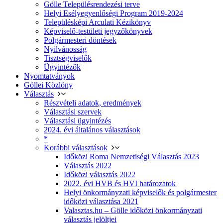
Gölle Településrendezési terve
Helyi Esélyegyenlőségi Program 2019-2024
Településképi Arculati Kézikönyv
Képviselő-testületi jegyzőkönyvek
Polgármesteri döntések
Nyilvánosság
Tisztségviselők
Ügyintézők
Nyomtatványok
Göllei Közlöny
Választás
Részvételi adatok, eredmények
Választási szervek
Választási ügyintézés
2024. évi általános választások
*
Korábbi választások
Időközi Roma Nemzetiségi Választás 2023
Választás 2022
Időközi választás 2022
2022. évi HVB és HVI határozatok
Helyi önkormányzati képviselők és polgármester
időközi választása 2021
Valasztas.hu – Gölle időközi önkormányzati
választás jelöltjei