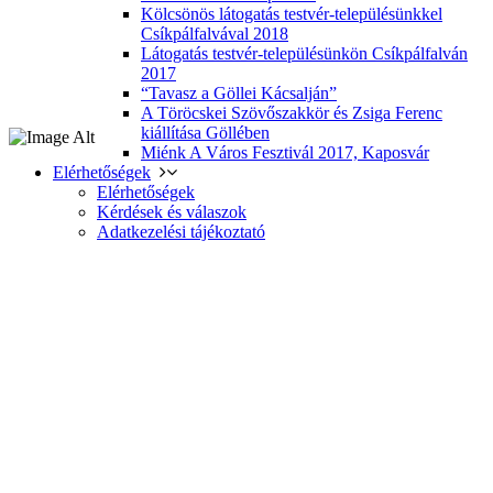
Kölcsönös látogatás testvér-településünkkel
Csíkpálfalvával 2018
Látogatás testvér-településünkön Csíkpálfalván
2017
“Tavasz a Göllei Kácsalján”
A Töröcskei Szövőszakkör és Zsiga Ferenc
kiállítása Göllében
Miénk A Város Fesztivál 2017, Kaposvár
Elérhetőségek
Elérhetőségek
Kérdések és válaszok
Adatkezelési tájékoztató