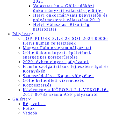
2021
Valasztas.hu – Gölle időközi
önkormányzati választás jelöltjei
Helyi önkormányzati képviselők és
polgármesterek választása 2019
Helyi Választási Bizottság
határozatai
Pályázat
TOP_PLUSZ-3.1.3-23-SO1-2024-00006
Helyi humán fejlesztések
Magyar Falu program pályázatai
Gölle önkormányzati épületének
energetikai korszerűsítése
2020. évben elnyert pályázatok
Humán szolgáltatások fejlesztése Igal és
Környékén
Szomszédolás a Kapos völgyében
Gölle belterületi vízrendezés
Közbeszerzés
Közlemény a KÖFOP-1.2.1-VEKOP-16-
2017-00733 számú ASP pályázatról
Galéria
Rég volt…
Fotók
Videók