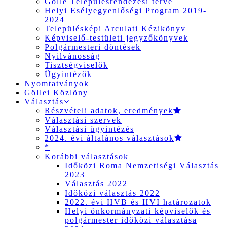
Gölle Településrendezési terve
Helyi Esélyegyenlőségi Program 2019-
2024
Településképi Arculati Kézikönyv
Képviselő-testületi jegyzőkönyvek
Polgármesteri döntések
Nyilvánosság
Tisztségviselők
Ügyintézők
Nyomtatványok
Göllei Közlöny
Választás
Részvételi adatok, eredmények
Választási szervek
Választási ügyintézés
2024. évi általános választások
*
Korábbi választások
Időközi Roma Nemzetiségi Választás
2023
Választás 2022
Időközi választás 2022
2022. évi HVB és HVI határozatok
Helyi önkormányzati képviselők és
polgármester időközi választása