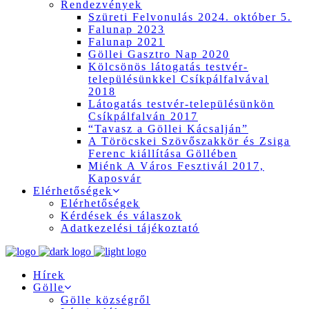
Rendezvények
Szüreti Felvonulás 2024. október 5.
Falunap 2023
Falunap 2021
Göllei Gasztro Nap 2020
Kölcsönös látogatás testvér-
településünkkel Csíkpálfalvával
2018
Látogatás testvér-településünkön
Csíkpálfalván 2017
“Tavasz a Göllei Kácsalján”
A Töröcskei Szövőszakkör és Zsiga
Ferenc kiállítása Göllében
Miénk A Város Fesztivál 2017,
Kaposvár
Elérhetőségek
Elérhetőségek
Kérdések és válaszok
Adatkezelési tájékoztató
Hírek
Gölle
Gölle községről