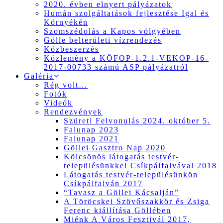
2020. évben elnyert pályázatok
Humán szolgáltatások fejlesztése Igal és
Környékén
Szomszédolás a Kapos völgyében
Gölle belterületi vízrendezés
Közbeszerzés
Közlemény a KÖFOP-1.2.1-VEKOP-16-
2017-00733 számú ASP pályázatról
Galéria
Rég volt…
Fotók
Videók
Rendezvények
Szüreti Felvonulás 2024. október 5.
Falunap 2023
Falunap 2021
Göllei Gasztro Nap 2020
Kölcsönös látogatás testvér-
településünkkel Csíkpálfalvával 2018
Látogatás testvér-településünkön
Csíkpálfalván 2017
“Tavasz a Göllei Kácsalján”
A Töröcskei Szövőszakkör és Zsiga
Ferenc kiállítása Göllében
Miénk A Város Fesztivál 2017,