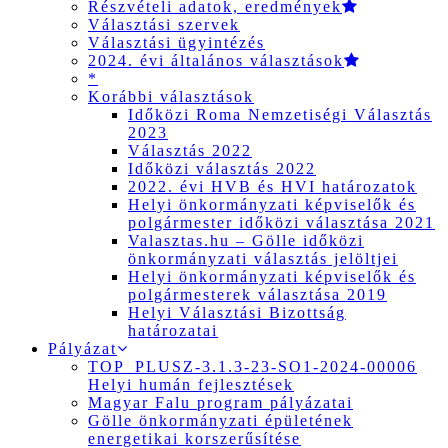
Részvételi adatok, eredmények
Választási szervek
Választási ügyintézés
2024. évi általános választások
*
Korábbi választások
Időközi Roma Nemzetiségi Választás
2023
Választás 2022
Időközi választás 2022
2022. évi HVB és HVI határozatok
Helyi önkormányzati képviselők és
polgármester időközi választása 2021
Valasztas.hu – Gölle időközi
önkormányzati választás jelöltjei
Helyi önkormányzati képviselők és
polgármesterek választása 2019
Helyi Választási Bizottság
határozatai
Pályázat
TOP_PLUSZ-3.1.3-23-SO1-2024-00006
Helyi humán fejlesztések
Magyar Falu program pályázatai
Gölle önkormányzati épületének
energetikai korszerűsítése