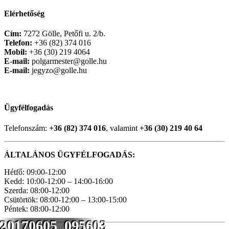
Elérhetőség
Cím:
7272 Gölle, Petőfi u. 2/b.
Telefon:
+36 (82) 374 016
Mobil:
+36 (30) 219 4064
E-mail:
polgarmester@golle.hu
E-mail:
jegyzo@golle.hu
Ügyfélfogadás
Telefonszám:
+36 (82) 374 016
, valamint
+36 (30) 219 40 64
ÁLTALÁNOS ÜGYFÉLFOGADÁS:
Hétfő: 09:00-12:00
Kedd: 10:00-12:00 – 14:00-16:00
Szerda: 08:00-12:00
Csütörtök: 08:00-12:00 – 13:00-15:00
Péntek: 08:00-12:00
20170605_095603