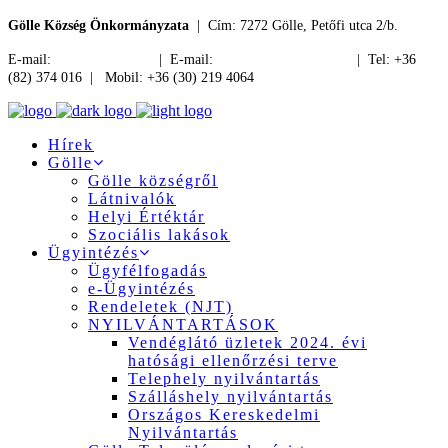
Gölle Község Önkormányzata
| Cím: 7272 Gölle, Petőfi utca 2/b.
E-mail:
jegyzo@golle.hu
| E-mail:
polgarmester@golle.hu
| Tel: +36
(82) 374 016 | Mobil: +36 (30) 219 4064
Hírek
Gölle
Gölle községről
Látnivalók
Helyi Értéktár
Szociális lakások
Ügyintézés
Ügyfélfogadás
e-Ügyintézés
Rendeletek (NJT)
NYILVÁNTARTÁSOK
Vendéglátó üzletek 2024. évi
hatósági ellenőrzési terve
Telephely nyilvántartás
Szálláshely nyilvántartás
Országos Kereskedelmi
Nyilvántartás