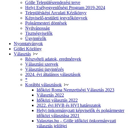
Gölle Településrendezési terve
Helyi Esélyegyenlőségi Program 2019-2024
Településképi Arculati Kézikönyv
Képviselő-testületi jegyzőkönyvek
Polgármesteri döntések
Nyilvánosság
Tisztségviselők
Ügyintézők
Nyomtatványok
Göllei Közlöny
Választás
Részvételi adatok, eredmények
Választási szervek
Választási ügyintézés
2024. évi általános választások
*
Korábbi választások
Időközi Roma Nemzetiségi Választás 2023
Választás 2022
Időközi választás 2022
2022. évi HVB és HVI határozatok
Helyi önkormányzati képviselők és polgármester
időközi választása 2021
Valasztas.hu – Gölle időközi önkormányzati
választás jelöltjei