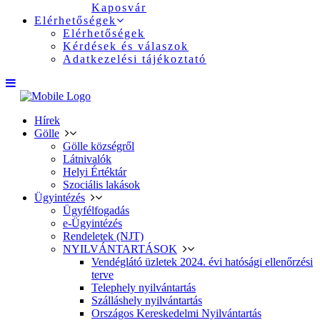
Kaposvár
Elérhetőségek
Elérhetőségek
Kérdések és válaszok
Adatkezelési tájékoztató
Hírek
Gölle
Gölle községről
Látnivalók
Helyi Értéktár
Szociális lakások
Ügyintézés
Ügyfélfogadás
e-Ügyintézés
Rendeletek (NJT)
NYILVÁNTARTÁSOK
Vendéglátó üzletek 2024. évi hatósági ellenőrzési
terve
Telephely nyilvántartás
Szálláshely nyilvántartás
Országos Kereskedelmi Nyilvántartás