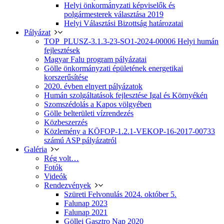
Helyi önkormányzati képviselők és
polgármesterek választása 2019
Helyi Választási Bizottság határozatai
Pályázat
TOP_PLUSZ-3.1.3-23-SO1-2024-00006 Helyi humán
fejlesztések
Magyar Falu program pályázatai
Gölle önkormányzati épületének energetikai
korszerűsítése
2020. évben elnyert pályázatok
Humán szolgáltatások fejlesztése Igal és Környékén
Szomszédolás a Kapos völgyében
Gölle belterületi vízrendezés
Közbeszerzés
Közlemény a KÖFOP-1.2.1-VEKOP-16-2017-00733
számú ASP pályázatról
Galéria
Rég volt…
Fotók
Videók
Rendezvények
Szüreti Felvonulás 2024. október 5.
Falunap 2023
Falunap 2021
Göllei Gasztro Nap 2020