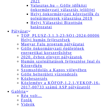
2021
Valasztas.hu – Gölle időközi
önkormányzati választás jelöltjei
Helyi önkormányzati képviselők és
polgármesterek választása 2019
Helyi Választási Bizottság
határozatai
Pályázat
TOP_PLUSZ-3.1.3-23-SO1-2024-00006
Helyi humán fejlesztések
Magyar Falu program pályázatai
Gölle önkormányzati épületének
energetikai korszerűsítése
2020. évben elnyert pályázatok
Humán szolgáltatások fejlesztése Igal és
Környékén
Szomszédolás a Kapos völgyében
Gölle belterületi vízrendezés
Közbeszerzés
Közlemény a KÖFOP-1.2.1-VEKOP-16-
2017-00733 számú ASP pályázatról
Galéria
Rég volt…
Fotók
Videók