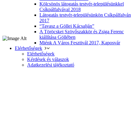
Kölcsönös látogatás testvér-településünkkel
Csíkpálfalvával 2018
Látogatás testvér-településünkön Csíkpálfalván
2017
“Tavasz a Göllei Kácsalján”
A Töröcskei Szövőszakkör és Zsiga Ferenc
kiállítása Göllében
Miénk A Város Fesztivál 2017, Kaposvár
Elérhetőségek
Elérhetőségek
Kérdések és válaszok
Adatkezelési tájékoztató