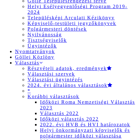
Gölle Településrendezési terve
Helyi Esélyegyenlőségi Program 2019-
2024
Településképi Arculati Kézikönyv
Képviselő-testületi jegyzőkönyvek
Polgármesteri döntések
Nyilvánosság
Tisztségviselők
Ügyintézők
Nyomtatványok
Göllei Közlöny
Választás
Részvételi adatok, eredmények
Választási szervek
Választási ügyintézés
2024. évi általános választások
*
Korábbi választások
Időközi Roma Nemzetiségi Választás
2023
Választás 2022
Időközi választás 2022
2022. évi HVB és HVI határozatok
Helyi önkormányzati képviselők és
polgármester időközi választása