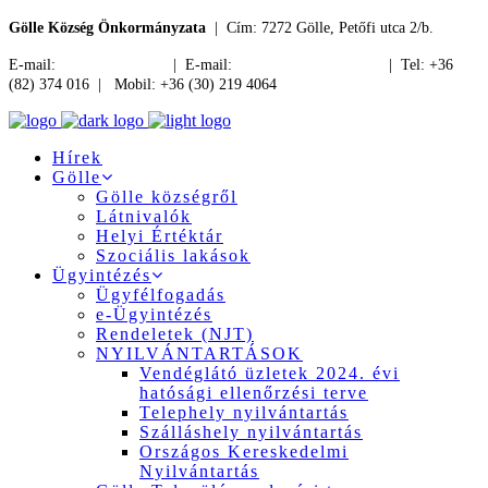
Gölle Község Önkormányzata
| Cím: 7272 Gölle, Petőfi utca 2/b.
E-mail:
jegyzo@golle.hu
| E-mail:
polgarmester@golle.hu
| Tel: +36
(82) 374 016 | Mobil: +36 (30) 219 4064
Hírek
Gölle
Gölle községről
Látnivalók
Helyi Értéktár
Szociális lakások
Ügyintézés
Ügyfélfogadás
e-Ügyintézés
Rendeletek (NJT)
NYILVÁNTARTÁSOK
Vendéglátó üzletek 2024. évi
hatósági ellenőrzési terve
Telephely nyilvántartás
Szálláshely nyilvántartás
Országos Kereskedelmi
Nyilvántartás