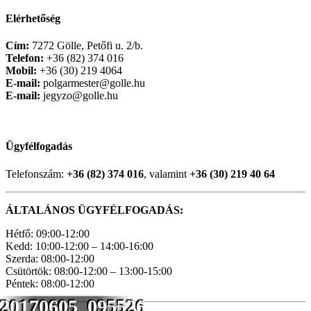
Elérhetőség
Cím:
7272 Gölle, Petőfi u. 2/b.
Telefon:
+36 (82) 374 016
Mobil:
+36 (30) 219 4064
E-mail:
polgarmester@golle.hu
E-mail:
jegyzo@golle.hu
Ügyfélfogadás
Telefonszám:
+36 (82) 374 016
, valamint
+36 (30) 219 40 64
ÁLTALÁNOS ÜGYFÉLFOGADÁS:
Hétfő: 09:00-12:00
Kedd: 10:00-12:00 – 14:00-16:00
Szerda: 08:00-12:00
Csütörtök: 08:00-12:00 – 13:00-15:00
Péntek: 08:00-12:00
20170605_095526