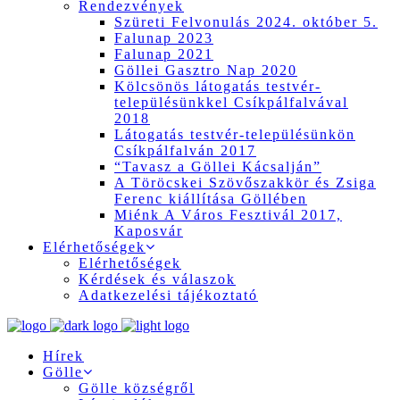
Rendezvények
Szüreti Felvonulás 2024. október 5.
Falunap 2023
Falunap 2021
Göllei Gasztro Nap 2020
Kölcsönös látogatás testvér-
településünkkel Csíkpálfalvával
2018
Látogatás testvér-településünkön
Csíkpálfalván 2017
“Tavasz a Göllei Kácsalján”
A Töröcskei Szövőszakkör és Zsiga
Ferenc kiállítása Göllében
Miénk A Város Fesztivál 2017,
Kaposvár
Elérhetőségek
Elérhetőségek
Kérdések és válaszok
Adatkezelési tájékoztató
Hírek
Gölle
Gölle községről