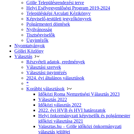
Gölle Településrendezési terve
Helyi Esélyegyenlőségi Program 2019-2024
Településképi Arculati Kézikönyv
Képviselő-testületi jegyzőkönyvek
Polgármesteri döntések
Nyilvánosság
Tisztségviselők
Ügyintézők
Nyomtatványok
Göllei Közlöny
Választás
Részvételi adatok, eredmények
Választási szervek
Választási ügyintézés
2024. évi általános választások
*
Korábbi választások
Időközi Roma Nemzetiségi Választás 2023
Választás 2022
Időközi választás 2022
2022. évi HVB és HVI határozatok
Helyi önkormányzati képviselők és polgármester
időközi választása 2021
Valasztas.hu – Gölle időközi önkormányzati
választás jelöltjei