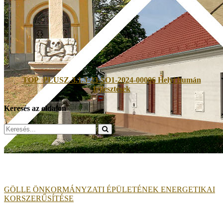
TOP_PLUSZ-3.1.3-23-SO1-2024-00006 Helyi humán
fejlesztések
Keresés az oldalon
Search
for:
GÖLLE ÖNKORMÁNYZATI ÉPÜLETÉNEK ENERGETIKAI
KORSZERŰSÍTÉSE