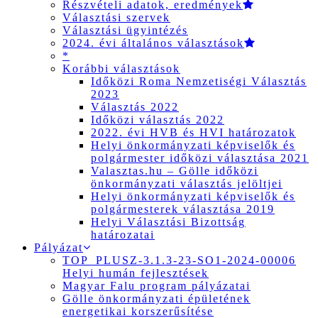
Részvételi adatok, eredmények
Választási szervek
Választási ügyintézés
2024. évi általános választások
*
Korábbi választások
Időközi Roma Nemzetiségi Választás
2023
Választás 2022
Időközi választás 2022
2022. évi HVB és HVI határozatok
Helyi önkormányzati képviselők és
polgármester időközi választása 2021
Valasztas.hu – Gölle időközi
önkormányzati választás jelöltjei
Helyi önkormányzati képviselők és
polgármesterek választása 2019
Helyi Választási Bizottság
határozatai
Pályázat
TOP_PLUSZ-3.1.3-23-SO1-2024-00006
Helyi humán fejlesztések
Magyar Falu program pályázatai
Gölle önkormányzati épületének
energetikai korszerűsítése