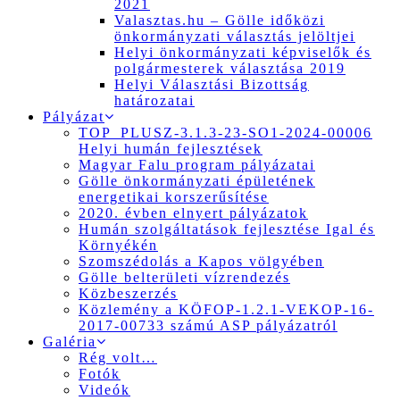
2021
Valasztas.hu – Gölle időközi
önkormányzati választás jelöltjei
Helyi önkormányzati képviselők és
polgármesterek választása 2019
Helyi Választási Bizottság
határozatai
Pályázat
TOP_PLUSZ-3.1.3-23-SO1-2024-00006
Helyi humán fejlesztések
Magyar Falu program pályázatai
Gölle önkormányzati épületének
energetikai korszerűsítése
2020. évben elnyert pályázatok
Humán szolgáltatások fejlesztése Igal és
Környékén
Szomszédolás a Kapos völgyében
Gölle belterületi vízrendezés
Közbeszerzés
Közlemény a KÖFOP-1.2.1-VEKOP-16-
2017-00733 számú ASP pályázatról
Galéria
Rég volt…
Fotók
Videók