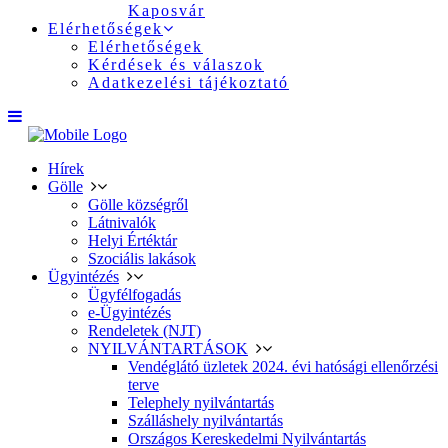
Kaposvár
Elérhetőségek
Elérhetőségek
Kérdések és válaszok
Adatkezelési tájékoztató
Hírek
Gölle
Gölle községről
Látnivalók
Helyi Értéktár
Szociális lakások
Ügyintézés
Ügyfélfogadás
e-Ügyintézés
Rendeletek (NJT)
NYILVÁNTARTÁSOK
Vendéglátó üzletek 2024. évi hatósági ellenőrzési
terve
Telephely nyilvántartás
Szálláshely nyilvántartás
Országos Kereskedelmi Nyilvántartás