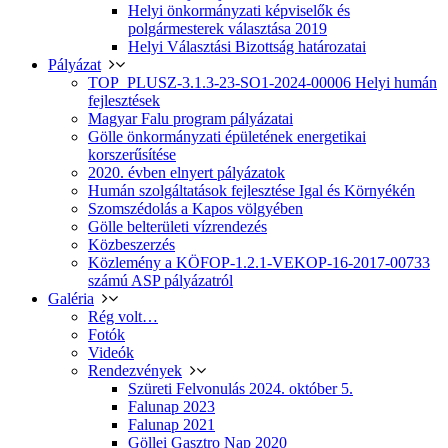
Helyi önkormányzati képviselők és
polgármesterek választása 2019
Helyi Választási Bizottság határozatai
Pályázat
TOP_PLUSZ-3.1.3-23-SO1-2024-00006 Helyi humán
fejlesztések
Magyar Falu program pályázatai
Gölle önkormányzati épületének energetikai
korszerűsítése
2020. évben elnyert pályázatok
Humán szolgáltatások fejlesztése Igal és Környékén
Szomszédolás a Kapos völgyében
Gölle belterületi vízrendezés
Közbeszerzés
Közlemény a KÖFOP-1.2.1-VEKOP-16-2017-00733
számú ASP pályázatról
Galéria
Rég volt…
Fotók
Videók
Rendezvények
Szüreti Felvonulás 2024. október 5.
Falunap 2023
Falunap 2021
Göllei Gasztro Nap 2020