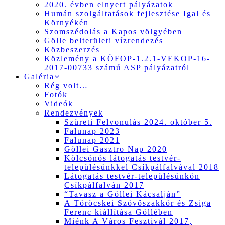
2020. évben elnyert pályázatok
Humán szolgáltatások fejlesztése Igal és
Környékén
Szomszédolás a Kapos völgyében
Gölle belterületi vízrendezés
Közbeszerzés
Közlemény a KÖFOP-1.2.1-VEKOP-16-
2017-00733 számú ASP pályázatról
Galéria
Rég volt…
Fotók
Videók
Rendezvények
Szüreti Felvonulás 2024. október 5.
Falunap 2023
Falunap 2021
Göllei Gasztro Nap 2020
Kölcsönös látogatás testvér-
településünkkel Csíkpálfalvával 2018
Látogatás testvér-településünkön
Csíkpálfalván 2017
“Tavasz a Göllei Kácsalján”
A Töröcskei Szövőszakkör és Zsiga
Ferenc kiállítása Göllében
Miénk A Város Fesztivál 2017,