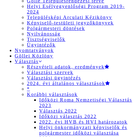
Gölle Településrendezési terve
Helyi Esélyegyenlőségi Program 2019-
2024
Településképi Arculati Kézikönyv
Képviselő-testületi jegyzőkönyvek
Polgármesteri döntések
Nyilvánosság
Tisztségviselők
Ügyintézők
Nyomtatványok
Göllei Közlöny
Választás
Részvételi adatok, eredmények
Választási szervek
Választási ügyintézés
2024. évi általános választások
*
Korábbi választások
Időközi Roma Nemzetiségi Választás
2023
Választás 2022
Időközi választás 2022
2022. évi HVB és HVI határozatok
Helyi önkormányzati képviselők és
polgármester időközi választása