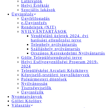
Látnivalók
Helyi Értéktár
Szociális lakások
Ügyintézés
Ügyfélfogadás
e-Ügyintézés
Rendeletek (NJT)
NYILVÁNTARTÁSOK
Vendéglátó üzletek 2024. évi
hatósági ellenőrzési terve
Telephely nyilvántartás
Szálláshely nyilvántartás
Országos Kereskedelmi Nyilvántartás
Gölle Településrendezési terve
Helyi Esélyegyenlőségi Program 2019-
2024
Településképi Arculati Kézikönyv
Képviselő-testületi jegyzőkönyvek
Polgármesteri döntések
Nyilvánosság
Tisztségviselők
Ügyintézők
Nyomtatványok
Göllei Közlöny
Választás