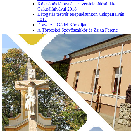
Kölcsönös látogatás testvér-településünkkel
Csíkpálfalvával 2018
Látogatás testvér-településünkön Csíkpálfalván
2017
“Tavasz a Göllei Kácsalján”
A Töröcskei Szövőszakkör és Zsiga Ferenc
kiállítása Göllében
Miénk A Város Fesztivál 2017, Kaposvár
Elérhetőségek
Elérhetőségek
Kérdések és válaszok
Adatkezelési tájékoztató