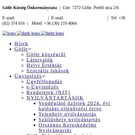
Gölle Község Önkormányzata
| Cím: 7272 Gölle, Petőfi utca 2/b.
E-mail:
jegyzo@golle.hu
| E-mail:
polgarmester@golle.hu
| Tel: +36
(82) 374 016 | Mobil: +36 (30) 219 4064
Hírek
Gölle
Gölle községről
Látnivalók
Helyi Értéktár
Szociális lakások
Ügyintézés
Ügyfélfogadás
e-Ügyintézés
Rendeletek (NJT)
NYILVÁNTARTÁSOK
Vendéglátó üzletek 2024. évi
hatósági ellenőrzési terve
Telephely nyilvántartás
Szálláshely nyilvántartás
Országos Kereskedelmi
Nyilvántartás