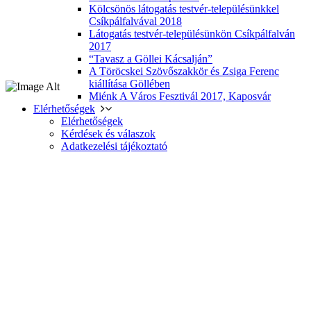
Kölcsönös látogatás testvér-településünkkel
Csíkpálfalvával 2018
Látogatás testvér-településünkön Csíkpálfalván
2017
“Tavasz a Göllei Kácsalján”
A Töröcskei Szövőszakkör és Zsiga Ferenc
kiállítása Göllében
Miénk A Város Fesztivál 2017, Kaposvár
Elérhetőségek
Elérhetőségek
Kérdések és válaszok
Adatkezelési tájékoztató