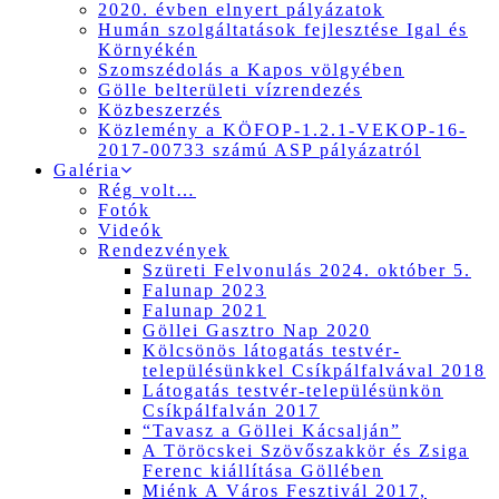
2020. évben elnyert pályázatok
Humán szolgáltatások fejlesztése Igal és
Környékén
Szomszédolás a Kapos völgyében
Gölle belterületi vízrendezés
Közbeszerzés
Közlemény a KÖFOP-1.2.1-VEKOP-16-
2017-00733 számú ASP pályázatról
Galéria
Rég volt…
Fotók
Videók
Rendezvények
Szüreti Felvonulás 2024. október 5.
Falunap 2023
Falunap 2021
Göllei Gasztro Nap 2020
Kölcsönös látogatás testvér-
településünkkel Csíkpálfalvával 2018
Látogatás testvér-településünkön
Csíkpálfalván 2017
“Tavasz a Göllei Kácsalján”
A Töröcskei Szövőszakkör és Zsiga
Ferenc kiállítása Göllében
Miénk A Város Fesztivál 2017,