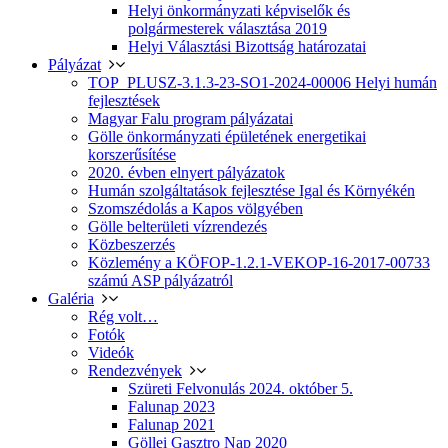
Helyi önkormányzati képviselők és
polgármesterek választása 2019
Helyi Választási Bizottság határozatai
Pályázat
TOP_PLUSZ-3.1.3-23-SO1-2024-00006 Helyi humán
fejlesztések
Magyar Falu program pályázatai
Gölle önkormányzati épületének energetikai
korszerűsítése
2020. évben elnyert pályázatok
Humán szolgáltatások fejlesztése Igal és Környékén
Szomszédolás a Kapos völgyében
Gölle belterületi vízrendezés
Közbeszerzés
Közlemény a KÖFOP-1.2.1-VEKOP-16-2017-00733
számú ASP pályázatról
Galéria
Rég volt…
Fotók
Videók
Rendezvények
Szüreti Felvonulás 2024. október 5.
Falunap 2023
Falunap 2021
Göllei Gasztro Nap 2020