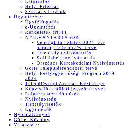
Látnivalók
Helyi Értéktár
Szociális lakások
Ügyintézés
Ügyfélfogadás
e-Ügyintézés
Rendeletek (NJT)
NYILVÁNTARTÁSOK
Vendéglátó üzletek 2024. évi
hatósági ellenőrzési terve
Telephely nyilvántartás
Szálláshely nyilvántartás
Országos Kereskedelmi Nyilvántartás
Gölle Településrendezési terve
Helyi Esélyegyenlőségi Program 2019-
2024
Településképi Arculati Kézikönyv
Képviselő-testületi jegyzőkönyvek
Polgármesteri döntések
Nyilvánosság
Tisztségviselők
Ügyintézők
Nyomtatványok
Göllei Közlöny
Választás