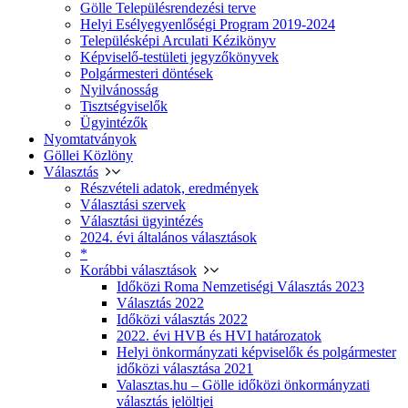
Gölle Településrendezési terve
Helyi Esélyegyenlőségi Program 2019-2024
Településképi Arculati Kézikönyv
Képviselő-testületi jegyzőkönyvek
Polgármesteri döntések
Nyilvánosság
Tisztségviselők
Ügyintézők
Nyomtatványok
Göllei Közlöny
Választás
Részvételi adatok, eredmények
Választási szervek
Választási ügyintézés
2024. évi általános választások
*
Korábbi választások
Időközi Roma Nemzetiségi Választás 2023
Választás 2022
Időközi választás 2022
2022. évi HVB és HVI határozatok
Helyi önkormányzati képviselők és polgármester
időközi választása 2021
Valasztas.hu – Gölle időközi önkormányzati
választás jelöltjei