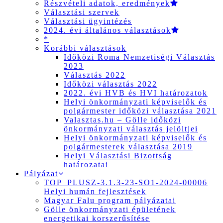
Részvételi adatok, eredmények
Választási szervek
Választási ügyintézés
2024. évi általános választások
*
Korábbi választások
Időközi Roma Nemzetiségi Választás
2023
Választás 2022
Időközi választás 2022
2022. évi HVB és HVI határozatok
Helyi önkormányzati képviselők és
polgármester időközi választása 2021
Valasztas.hu – Gölle időközi
önkormányzati választás jelöltjei
Helyi önkormányzati képviselők és
polgármesterek választása 2019
Helyi Választási Bizottság
határozatai
Pályázat
TOP_PLUSZ-3.1.3-23-SO1-2024-00006
Helyi humán fejlesztések
Magyar Falu program pályázatai
Gölle önkormányzati épületének
energetikai korszerűsítése