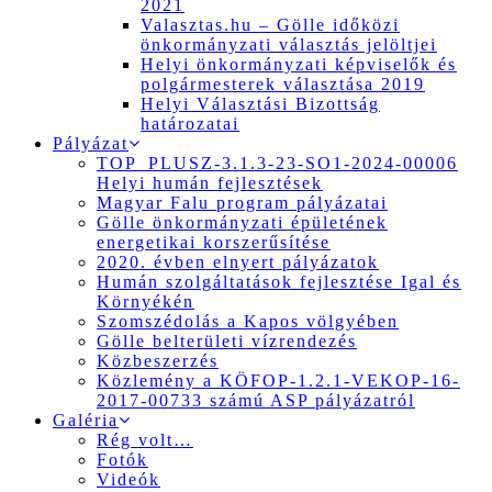
2021
Valasztas.hu – Gölle időközi
önkormányzati választás jelöltjei
Helyi önkormányzati képviselők és
polgármesterek választása 2019
Helyi Választási Bizottság
határozatai
Pályázat
TOP_PLUSZ-3.1.3-23-SO1-2024-00006
Helyi humán fejlesztések
Magyar Falu program pályázatai
Gölle önkormányzati épületének
energetikai korszerűsítése
2020. évben elnyert pályázatok
Humán szolgáltatások fejlesztése Igal és
Környékén
Szomszédolás a Kapos völgyében
Gölle belterületi vízrendezés
Közbeszerzés
Közlemény a KÖFOP-1.2.1-VEKOP-16-
2017-00733 számú ASP pályázatról
Galéria
Rég volt…
Fotók
Videók