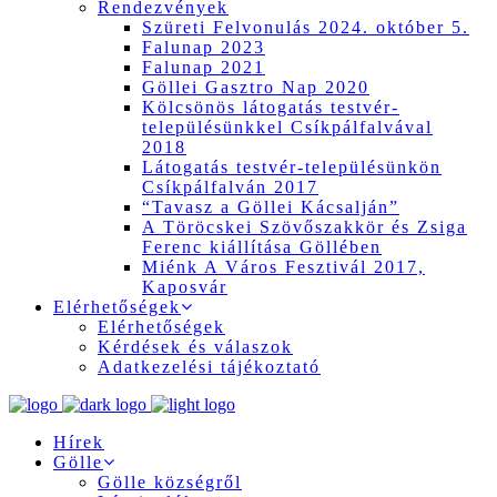
Rendezvények
Szüreti Felvonulás 2024. október 5.
Falunap 2023
Falunap 2021
Göllei Gasztro Nap 2020
Kölcsönös látogatás testvér-
településünkkel Csíkpálfalvával
2018
Látogatás testvér-településünkön
Csíkpálfalván 2017
“Tavasz a Göllei Kácsalján”
A Töröcskei Szövőszakkör és Zsiga
Ferenc kiállítása Göllében
Miénk A Város Fesztivál 2017,
Kaposvár
Elérhetőségek
Elérhetőségek
Kérdések és válaszok
Adatkezelési tájékoztató
Hírek
Gölle
Gölle községről