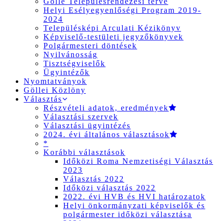
Gölle Településrendezési terve
Helyi Esélyegyenlőségi Program 2019-
2024
Településképi Arculati Kézikönyv
Képviselő-testületi jegyzőkönyvek
Polgármesteri döntések
Nyilvánosság
Tisztségviselők
Ügyintézők
Nyomtatványok
Göllei Közlöny
Választás
Részvételi adatok, eredmények
Választási szervek
Választási ügyintézés
2024. évi általános választások
*
Korábbi választások
Időközi Roma Nemzetiségi Választás
2023
Választás 2022
Időközi választás 2022
2022. évi HVB és HVI határozatok
Helyi önkormányzati képviselők és
polgármester időközi választása