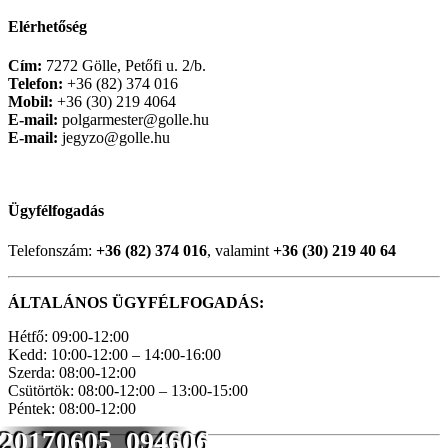
Elérhetőség
Cím:
7272 Gölle, Petőfi u. 2/b.
Telefon:
+36 (82) 374 016
Mobil:
+36 (30) 219 4064
E-mail:
polgarmester@golle.hu
E-mail:
jegyzo@golle.hu
Ügyfélfogadás
Telefonszám:
+36 (82) 374 016
, valamint
+36 (30) 219 40 64
ÁLTALÁNOS ÜGYFÉLFOGADÁS:
Hétfő: 09:00-12:00
Kedd: 10:00-12:00 – 14:00-16:00
Szerda: 08:00-12:00
Csütörtök: 08:00-12:00 – 13:00-15:00
Péntek: 08:00-12:00
20170605_094606