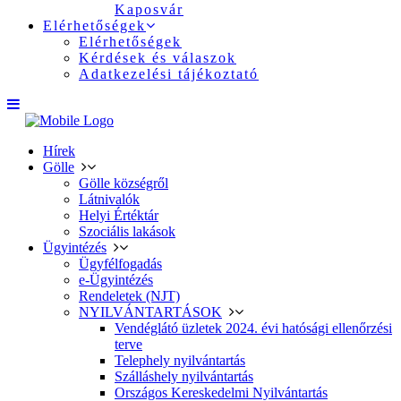
Kaposvár
Elérhetőségek
Elérhetőségek
Kérdések és válaszok
Adatkezelési tájékoztató
Hírek
Gölle
Gölle községről
Látnivalók
Helyi Értéktár
Szociális lakások
Ügyintézés
Ügyfélfogadás
e-Ügyintézés
Rendeletek (NJT)
NYILVÁNTARTÁSOK
Vendéglátó üzletek 2024. évi hatósági ellenőrzési
terve
Telephely nyilvántartás
Szálláshely nyilvántartás
Országos Kereskedelmi Nyilvántartás