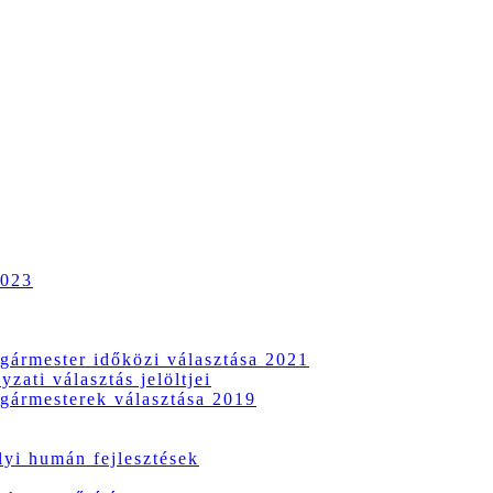
2023
gármester időközi választása 2021
zati választás jelöltjei
gármesterek választása 2019
i humán fejlesztések