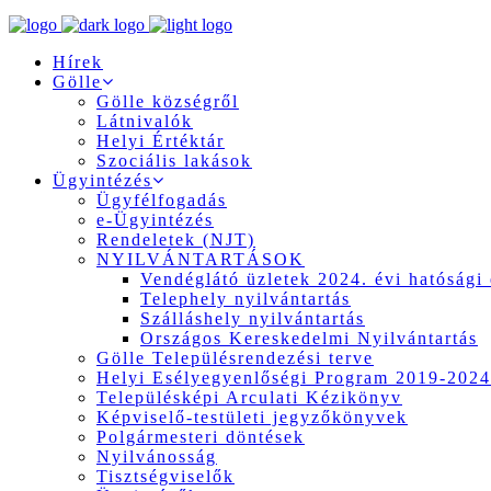
Hírek
Gölle
Gölle községről
Látnivalók
Helyi Értéktár
Szociális lakások
Ügyintézés
Ügyfélfogadás
e-Ügyintézés
Rendeletek (NJT)
NYILVÁNTARTÁSOK
Vendéglátó üzletek 2024. évi hatósági 
Telephely nyilvántartás
Szálláshely nyilvántartás
Országos Kereskedelmi Nyilvántartás
Gölle Településrendezési terve
Helyi Esélyegyenlőségi Program 2019-2024
Településképi Arculati Kézikönyv
Képviselő-testületi jegyzőkönyvek
Polgármesteri döntések
Nyilvánosság
Tisztségviselők