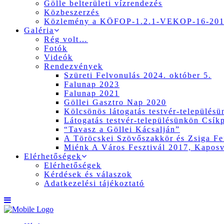
Gölle belterületi vízrendezés
Közbeszerzés
Közlemény a KÖFOP-1.2.1-VEKOP-16-2017
Galéria
Rég volt…
Fotók
Videók
Rendezvények
Szüreti Felvonulás 2024. október 5.
Falunap 2023
Falunap 2021
Göllei Gasztro Nap 2020
Kölcsönös látogatás testvér-település
Látogatás testvér-településünkön Csík
“Tavasz a Göllei Kácsalján”
A Töröcskei Szövőszakkör és Zsiga Fer
Miénk A Város Fesztivál 2017, Kapos
Elérhetőségek
Elérhetőségek
Kérdések és válaszok
Adatkezelési tájékoztató