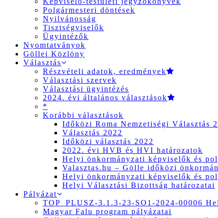
Képviselő-testületi jegyzőkönyvek
Polgármesteri döntések
Nyilvánosság
Tisztségviselők
Ügyintézők
Nyomtatványok
Göllei Közlöny
Választás
Részvételi adatok, eredmények
Választási szervek
Választási ügyintézés
2024. évi általános választások
*
Korábbi választások
Időközi Roma Nemzetiségi Választás 
Választás 2022
Időközi választás 2022
2022. évi HVB és HVI határozatok
Helyi önkormányzati képviselők és pol
Valasztas.hu – Gölle időközi önkormány
Helyi önkormányzati képviselők és pol
Helyi Választási Bizottság határozatai
Pályázat
TOP_PLUSZ-3.1.3-23-SO1-2024-00006 Hely
Magyar Falu program pályázatai