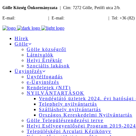
Gölle Község Önkormányzata
| Cím: 7272 Gölle, Petőfi utca 2/b.
E-mail:
jegyzo@golle.hu
| E-mail:
polgarmester@golle.hu
| Tel: +36 (82)
Hírek
Gölle
Gölle községről
Látnivalók
Helyi Értéktár
Szociális lakások
Ügyintézés
Ügyfélfogadás
e-Ügyintézés
Rendeletek (NJT)
NYILVÁNTARTÁSOK
Vendéglátó üzletek 2024. évi hatósági 
Telephely nyilvántartás
Szálláshely nyilvántartás
Országos Kereskedelmi Nyilvántartás
Gölle Településrendezési terve
Helyi Esélyegyenlőségi Program 2019-2024
Településképi Arculati Kézikönyv