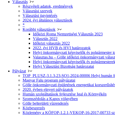
Választás
Részvételi adatok, eredmények
Választási szervek
Választási ügyintézés
2024. évi általános választások
*
Korábbi választások
Időközi Roma Nemzetiségi Választás 2023
Választás 2022
Időközi választás 2022
2022. évi HVB és HVI határozatok
Helyi önkormányzati képviselők és polgármester i
Valasztas.hu – Gölle időközi önkormányzati választá
Helyi önkormányzati képviselők és polgármesterek
Helyi Választási Bizottság határozatai
Pályázat
TOP_PLUSZ-3.1.3-23-SO1-2024-00006 Helyi humán fej
Magyar Falu program pályázatai
Gölle önkormányzati épületének energetikai korszerűsíté
2020. évben elnyert pályázatok
Humán szolgáltatások fejlesztése Igal és Környékén
Szomszédolás a Kapos völgyében
Gölle belterületi vízrendezés
Közbeszerzés
Közlemény a KÖFOP-1.2.1-VEKOP-16-2017-00733 szá