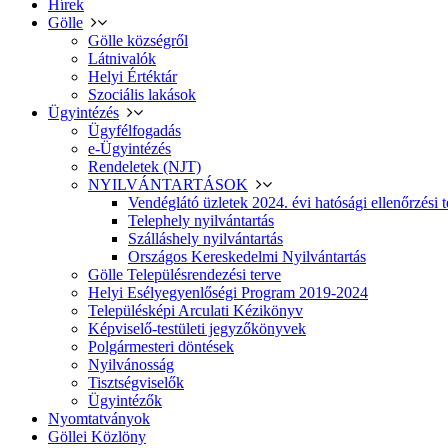
Hírek
Gölle
Gölle községről
Látnivalók
Helyi Értéktár
Szociális lakások
Ügyintézés
Ügyfélfogadás
e-Ügyintézés
Rendeletek (NJT)
NYILVÁNTARTÁSOK
Vendéglátó üzletek 2024. évi hatósági ellenőrzési t
Telephely nyilvántartás
Szálláshely nyilvántartás
Országos Kereskedelmi Nyilvántartás
Gölle Településrendezési terve
Helyi Esélyegyenlőségi Program 2019-2024
Településképi Arculati Kézikönyv
Képviselő-testületi jegyzőkönyvek
Polgármesteri döntések
Nyilvánosság
Tisztségviselők
Ügyintézők
Nyomtatványok
Göllei Közlöny