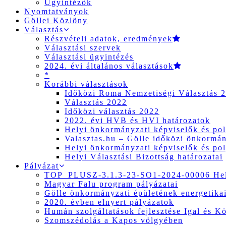
Ügyintézők
Nyomtatványok
Göllei Közlöny
Választás
Részvételi adatok, eredmények
Választási szervek
Választási ügyintézés
2024. évi általános választások
*
Korábbi választások
Időközi Roma Nemzetiségi Választás 
Választás 2022
Időközi választás 2022
2022. évi HVB és HVI határozatok
Helyi önkormányzati képviselők és pol
Valasztas.hu – Gölle időközi önkormány
Helyi önkormányzati képviselők és pol
Helyi Választási Bizottság határozatai
Pályázat
TOP_PLUSZ-3.1.3-23-SO1-2024-00006 Hely
Magyar Falu program pályázatai
Gölle önkormányzati épületének energetikai
2020. évben elnyert pályázatok
Humán szolgáltatások fejlesztése Igal és K
Szomszédolás a Kapos völgyében