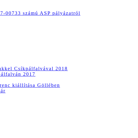
-00733 számú ASP pályázatról
ünkkel Csíkpálfalvával 2018
pálfalván 2017
enc kiállítása Göllében
vár