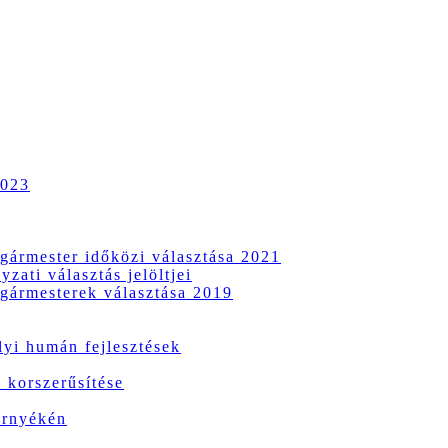
2023
gármester időközi választása 2021
zati választás jelöltjei
gármesterek választása 2019
i humán fejlesztések
 korszerűsítése
örnyékén