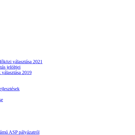
dőközi választása 2021
s jelöltjei
 választása 2019
lesztések
se
mú ASP pályázatról