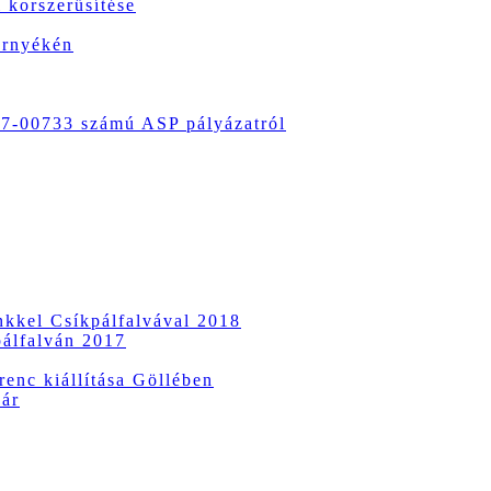
 korszerűsítése
örnyékén
-00733 számú ASP pályázatról
ünkkel Csíkpálfalvával 2018
pálfalván 2017
enc kiállítása Göllében
vár