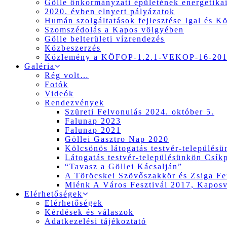
Gölle önkormányzati épületének energetikai
2020. évben elnyert pályázatok
Humán szolgáltatások fejlesztése Igal és K
Szomszédolás a Kapos völgyében
Gölle belterületi vízrendezés
Közbeszerzés
Közlemény a KÖFOP-1.2.1-VEKOP-16-2017
Galéria
Rég volt…
Fotók
Videók
Rendezvények
Szüreti Felvonulás 2024. október 5.
Falunap 2023
Falunap 2021
Göllei Gasztro Nap 2020
Kölcsönös látogatás testvér-település
Látogatás testvér-településünkön Csík
“Tavasz a Göllei Kácsalján”
A Töröcskei Szövőszakkör és Zsiga Fer
Miénk A Város Fesztivál 2017, Kapos
Elérhetőségek
Elérhetőségek
Kérdések és válaszok
Adatkezelési tájékoztató