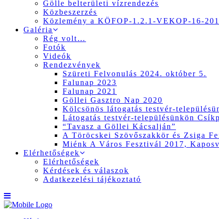
Gölle belterületi vízrendezés
Közbeszerzés
Közlemény a KÖFOP-1.2.1-VEKOP-16-2017
Galéria
Rég volt…
Fotók
Videók
Rendezvények
Szüreti Felvonulás 2024. október 5.
Falunap 2023
Falunap 2021
Göllei Gasztro Nap 2020
Kölcsönös látogatás testvér-település
Látogatás testvér-településünkön Csík
“Tavasz a Göllei Kácsalján”
A Töröcskei Szövőszakkör és Zsiga Fer
Miénk A Város Fesztivál 2017, Kapos
Elérhetőségek
Elérhetőségek
Kérdések és válaszok
Adatkezelési tájékoztató