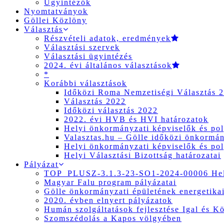
Ügyintézők
Nyomtatványok
Göllei Közlöny
Választás
Részvételi adatok, eredmények
Választási szervek
Választási ügyintézés
2024. évi általános választások
*
Korábbi választások
Időközi Roma Nemzetiségi Választás 
Választás 2022
Időközi választás 2022
2022. évi HVB és HVI határozatok
Helyi önkormányzati képviselők és pol
Valasztas.hu – Gölle időközi önkormány
Helyi önkormányzati képviselők és pol
Helyi Választási Bizottság határozatai
Pályázat
TOP_PLUSZ-3.1.3-23-SO1-2024-00006 Hely
Magyar Falu program pályázatai
Gölle önkormányzati épületének energetikai
2020. évben elnyert pályázatok
Humán szolgáltatások fejlesztése Igal és K
Szomszédolás a Kapos völgyében