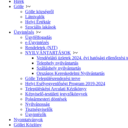
Hírek
Gölle
Gölle községről
Látnivalók
Helyi Értéktár
Szociális lakások
Ügyintézés
Ügyfélfogadás
e-Ügyintézés
Rendeletek (NJT)
NYILVÁNTARTÁSOK
Vendéglátó üzletek 2024. évi hatósági ellenőrzési t
Telephely nyilvántartás
Szálláshely nyilvántartás
Országos Kereskedelmi Nyilvántartás
Gölle Településrendezési terve
Helyi Esélyegyenlőségi Program 2019-2024
Településképi Arculati Kézikönyv
Képviselő-testületi jegyzőkönyvek
Polgármesteri döntések
Nyilvánosság
Tisztségviselők
Ügyintézők
Nyomtatványok
Göllei Közlöny