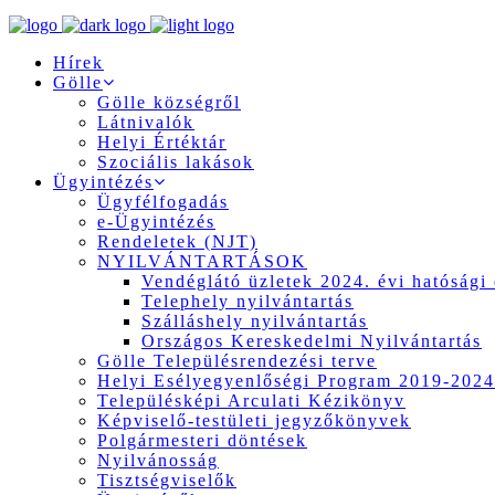
Hírek
Gölle
Gölle községről
Látnivalók
Helyi Értéktár
Szociális lakások
Ügyintézés
Ügyfélfogadás
e-Ügyintézés
Rendeletek (NJT)
NYILVÁNTARTÁSOK
Vendéglátó üzletek 2024. évi hatósági 
Telephely nyilvántartás
Szálláshely nyilvántartás
Országos Kereskedelmi Nyilvántartás
Gölle Településrendezési terve
Helyi Esélyegyenlőségi Program 2019-2024
Településképi Arculati Kézikönyv
Képviselő-testületi jegyzőkönyvek
Polgármesteri döntések
Nyilvánosság
Tisztségviselők