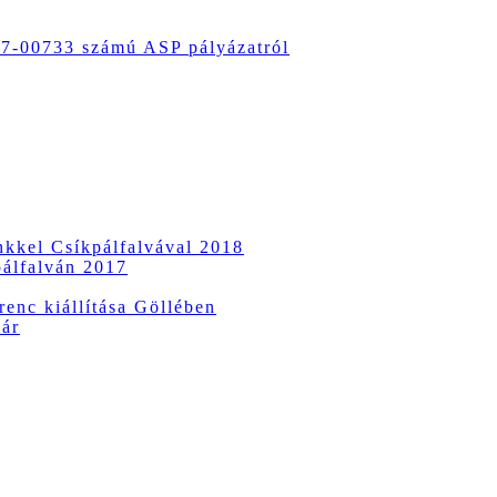
-00733 számú ASP pályázatról
ünkkel Csíkpálfalvával 2018
pálfalván 2017
enc kiállítása Göllében
vár