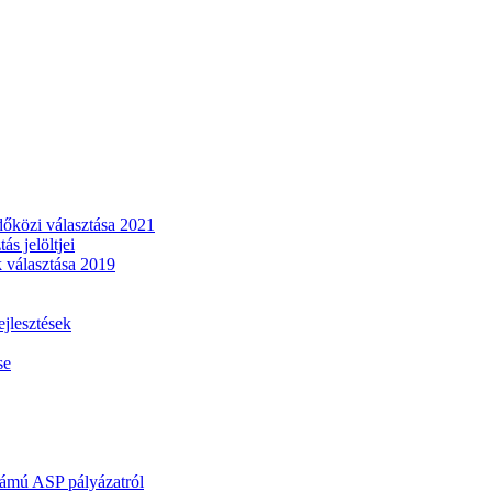
dőközi választása 2021
s jelöltjei
 választása 2019
lesztések
se
mú ASP pályázatról