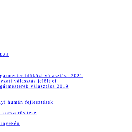
2023
gármester időközi választása 2021
zati választás jelöltjei
gármesterek választása 2019
i humán fejlesztések
 korszerűsítése
örnyékén