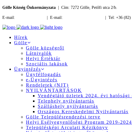
Gölle Község Önkormányzata
| Cím: 7272 Gölle, Petőfi utca 2/b.
E-mail:
jegyzo@golle.hu
| E-mail:
polgarmester@golle.hu
| Tel: +36 (82)
Hírek
Gölle
Gölle községről
Látnivalók
Helyi Értéktár
Szociális lakások
Ügyintézés
Ügyfélfogadás
e-Ügyintézés
Rendeletek (NJT)
NYILVÁNTARTÁSOK
Vendéglátó üzletek 2024. évi hatósági 
Telephely nyilvántartás
Szálláshely nyilvántartás
Országos Kereskedelmi Nyilvántartás
Gölle Településrendezési terve
Helyi Esélyegyenlőségi Program 2019-2024
Településképi Arculati Kézikönyv