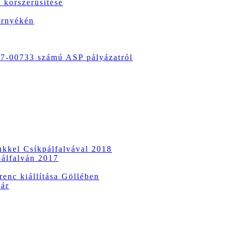
 korszerűsítése
örnyékén
-00733 számú ASP pályázatról
ünkkel Csíkpálfalvával 2018
pálfalván 2017
enc kiállítása Göllében
vár