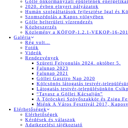
Gölle önkormányzati épületének energetikai
2020. évben elnyert pályázatok
Humán szolgáltatások fejlesztése Igal és K
Szomszédolás a Kapos völgyében
Gölle belterületi vízrendezés
Közbeszerzés
Közlemény a KÖFOP-1.2.1-VEKOP-16-2017
Galéria
Rég volt…
Fotók
Videók
Rendezvények
Szüreti Felvonulás 2024. október 5.
Falunap 2023
Falunap 2021
Göllei Gasztro Nap 2020
Kölcsönös látogatás testvér-település
Látogatás testvér-településünkön Csík
“Tavasz a Göllei Kácsalján”
A Töröcskei Szövőszakkör és Zsiga Fer
Miénk A Város Fesztivál 2017, Kapos
Elérhetőségek
Elérhetőségek
Kérdések és válaszok
Adatkezelési tájékoztató