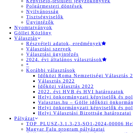
Képviselő-testületi jegyzőkönyvek
Polgármesteri döntések
Nyilvánosság
Tisztségviselők
Ügyintézők
Nyomtatványok
Göllei Közlöny
Választás
Részvételi adatok, eredmények
Választási szervek
Választási ügyintézés
2024. évi általános választások
*
Korábbi választások
Időközi Roma Nemzetiségi Választás 
Választás 2022
Időközi választás 2022
2022. évi HVB és HVI határozatok
Helyi önkormányzati képviselők és pol
Valasztas.hu – Gölle időközi önkormány
Helyi önkormányzati képviselők és pol
Helyi Választási Bizottság határozatai
Pályázat
TOP_PLUSZ-3.1.3-23-SO1-2024-00006 Hely
Magyar Falu program pályázatai