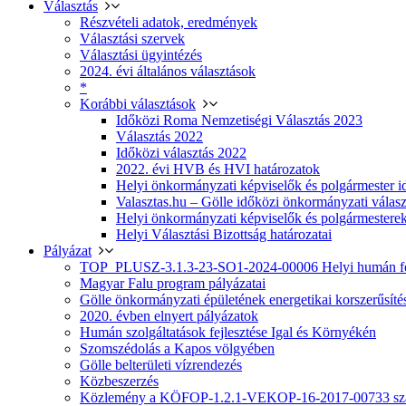
Választás
Részvételi adatok, eredmények
Választási szervek
Választási ügyintézés
2024. évi általános választások
*
Korábbi választások
Időközi Roma Nemzetiségi Választás 2023
Választás 2022
Időközi választás 2022
2022. évi HVB és HVI határozatok
Helyi önkormányzati képviselők és polgármester i
Valasztas.hu – Gölle időközi önkormányzati választá
Helyi önkormányzati képviselők és polgármesterek
Helyi Választási Bizottság határozatai
Pályázat
TOP_PLUSZ-3.1.3-23-SO1-2024-00006 Helyi humán fej
Magyar Falu program pályázatai
Gölle önkormányzati épületének energetikai korszerűsíté
2020. évben elnyert pályázatok
Humán szolgáltatások fejlesztése Igal és Környékén
Szomszédolás a Kapos völgyében
Gölle belterületi vízrendezés
Közbeszerzés
Közlemény a KÖFOP-1.2.1-VEKOP-16-2017-00733 szá