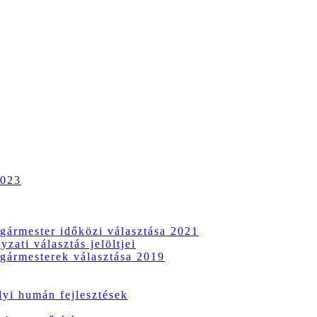
2023
gármester időközi választása 2021
zati választás jelöltjei
gármesterek választása 2019
i humán fejlesztések