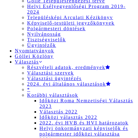
Gölle Településrendezési terve
Helyi Esélyegyenlőségi Program 2019-
2024
Településképi Arculati Kézikönyv
Képviselő-testületi jegyzőkönyvek
Polgármesteri döntések
Nyilvánosság
Tisztségviselők
Ügyintézők
Nyomtatványok
Göllei Közlöny
Választás
Részvételi adatok, eredmények
Választási szervek
Választási ügyintézés
2024. évi általános választások
*
Korábbi választások
Időközi Roma Nemzetiségi Választás
2023
Választás 2022
Időközi választás 2022
2022. évi HVB és HVI határozatok
Helyi önkormányzati képviselők és
polgármester időközi választása