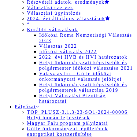
Részvételi adatok, eredmények
Választási szervek
Választási ügyintézés
2024. évi általános választások
*
Korábbi választások
Időközi Roma Nemzetiségi Választás
2023
Választás 2022
Időközi választás 2022
2022. évi HVB és HVI határozatok
Helyi önkormányzati képviselők és
polgármester időközi választása 2021
Valasztas.hu – Gölle időközi
önkormányzati választás jelöltjei
Helyi önkormányzati képviselők és
polgármesterek választása 2019
Helyi Választási Bizottság
határozatai
Pályázat
TOP_PLUSZ-3.1.3-23-SO1-2024-00006
Helyi humán fejlesztések
Magyar Falu program pályázatai
Gölle önkormányzati épületének
energetikai korszerűsítése