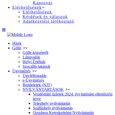
Kaposvár
Elérhetőségek
Elérhetőségek
Kérdések és válaszok
Adatkezelési tájékoztató
Hírek
Gölle
Gölle községről
Látnivalók
Helyi Értéktár
Szociális lakások
Ügyintézés
Ügyfélfogadás
e-Ügyintézés
Rendeletek (NJT)
NYILVÁNTARTÁSOK
Vendéglátó üzletek 2024. évi hatósági ellenőrzési
terve
Telephely nyilvántartás
Szálláshely nyilvántartás
Országos Kereskedelmi Nyilvántartás