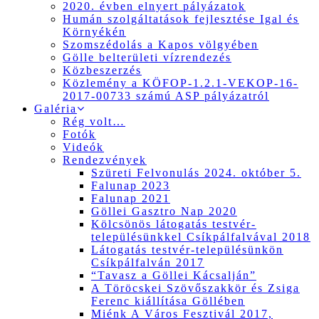
2020. évben elnyert pályázatok
Humán szolgáltatások fejlesztése Igal és
Környékén
Szomszédolás a Kapos völgyében
Gölle belterületi vízrendezés
Közbeszerzés
Közlemény a KÖFOP-1.2.1-VEKOP-16-
2017-00733 számú ASP pályázatról
Galéria
Rég volt…
Fotók
Videók
Rendezvények
Szüreti Felvonulás 2024. október 5.
Falunap 2023
Falunap 2021
Göllei Gasztro Nap 2020
Kölcsönös látogatás testvér-
településünkkel Csíkpálfalvával 2018
Látogatás testvér-településünkön
Csíkpálfalván 2017
“Tavasz a Göllei Kácsalján”
A Töröcskei Szövőszakkör és Zsiga
Ferenc kiállítása Göllében
Miénk A Város Fesztivál 2017,