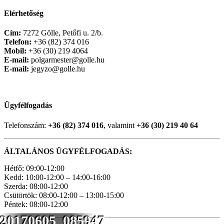
Elérhetőség
Cím:
7272 Gölle, Petőfi u. 2/b.
Telefon:
+36 (82) 374 016
Mobil:
+36 (30) 219 4064
E-mail:
polgarmester@golle.hu
E-mail:
jegyzo@golle.hu
Ügyfélfogadás
Telefonszám:
+36 (82) 374 016
, valamint
+36 (30) 219 40 64
ÁLTALÁNOS ÜGYFÉLFOGADÁS:
Hétfő: 09:00-12:00
Kedd: 10:00-12:00 – 14:00-16:00
Szerda: 08:00-12:00
Csütörtök: 08:00-12:00 – 13:00-15:00
Péntek: 08:00-12:00
20170605_085947