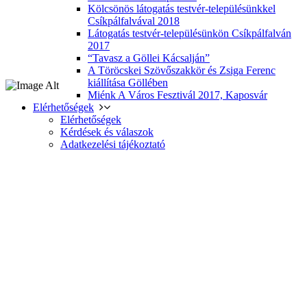
Kölcsönös látogatás testvér-településünkkel
Csíkpálfalvával 2018
Látogatás testvér-településünkön Csíkpálfalván
2017
“Tavasz a Göllei Kácsalján”
A Töröcskei Szövőszakkör és Zsiga Ferenc
kiállítása Göllében
Miénk A Város Fesztivál 2017, Kaposvár
Elérhetőségek
Elérhetőségek
Kérdések és válaszok
Adatkezelési tájékoztató