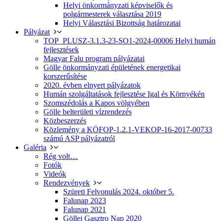
Helyi önkormányzati képviselők és
polgármesterek választása 2019
Helyi Választási Bizottság határozatai
Pályázat
TOP_PLUSZ-3.1.3-23-SO1-2024-00006 Helyi humán
fejlesztések
Magyar Falu program pályázatai
Gölle önkormányzati épületének energetikai
korszerűsítése
2020. évben elnyert pályázatok
Humán szolgáltatások fejlesztése Igal és Környékén
Szomszédolás a Kapos völgyében
Gölle belterületi vízrendezés
Közbeszerzés
Közlemény a KÖFOP-1.2.1-VEKOP-16-2017-00733
számú ASP pályázatról
Galéria
Rég volt…
Fotók
Videók
Rendezvények
Szüreti Felvonulás 2024. október 5.
Falunap 2023
Falunap 2021
Göllei Gasztro Nap 2020