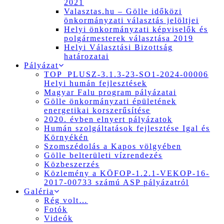
2021
Valasztas.hu – Gölle időközi
önkormányzati választás jelöltjei
Helyi önkormányzati képviselők és
polgármesterek választása 2019
Helyi Választási Bizottság
határozatai
Pályázat
TOP_PLUSZ-3.1.3-23-SO1-2024-00006
Helyi humán fejlesztések
Magyar Falu program pályázatai
Gölle önkormányzati épületének
energetikai korszerűsítése
2020. évben elnyert pályázatok
Humán szolgáltatások fejlesztése Igal és
Környékén
Szomszédolás a Kapos völgyében
Gölle belterületi vízrendezés
Közbeszerzés
Közlemény a KÖFOP-1.2.1-VEKOP-16-
2017-00733 számú ASP pályázatról
Galéria
Rég volt…
Fotók
Videók