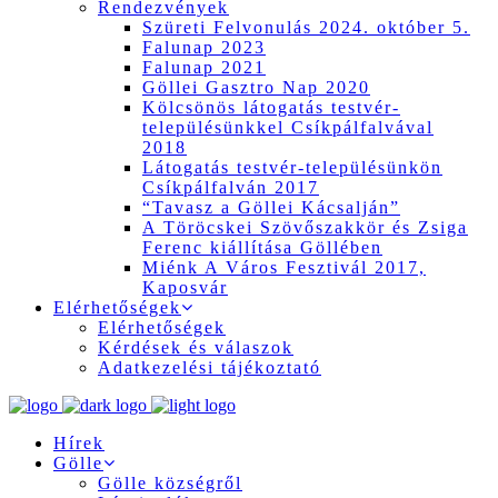
Rendezvények
Szüreti Felvonulás 2024. október 5.
Falunap 2023
Falunap 2021
Göllei Gasztro Nap 2020
Kölcsönös látogatás testvér-
településünkkel Csíkpálfalvával
2018
Látogatás testvér-településünkön
Csíkpálfalván 2017
“Tavasz a Göllei Kácsalján”
A Töröcskei Szövőszakkör és Zsiga
Ferenc kiállítása Göllében
Miénk A Város Fesztivál 2017,
Kaposvár
Elérhetőségek
Elérhetőségek
Kérdések és válaszok
Adatkezelési tájékoztató
Hírek
Gölle
Gölle községről