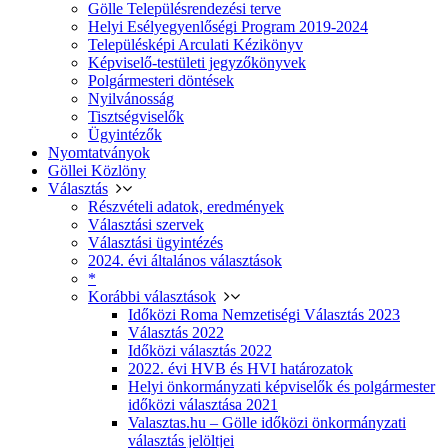
Gölle Településrendezési terve
Helyi Esélyegyenlőségi Program 2019-2024
Településképi Arculati Kézikönyv
Képviselő-testületi jegyzőkönyvek
Polgármesteri döntések
Nyilvánosság
Tisztségviselők
Ügyintézők
Nyomtatványok
Göllei Közlöny
Választás
Részvételi adatok, eredmények
Választási szervek
Választási ügyintézés
2024. évi általános választások
*
Korábbi választások
Időközi Roma Nemzetiségi Választás 2023
Választás 2022
Időközi választás 2022
2022. évi HVB és HVI határozatok
Helyi önkormányzati képviselők és polgármester
időközi választása 2021
Valasztas.hu – Gölle időközi önkormányzati
választás jelöltjei