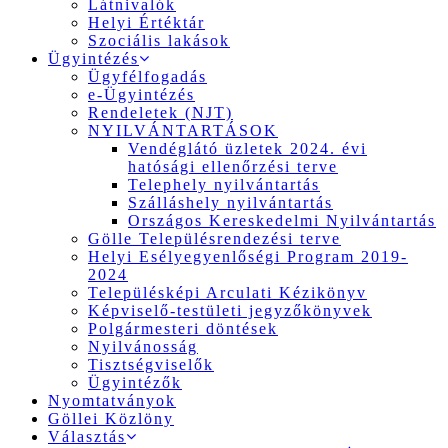
Látnivalók
Helyi Értéktár
Szociális lakások
Ügyintézés
Ügyfélfogadás
e-Ügyintézés
Rendeletek (NJT)
NYILVÁNTARTÁSOK
Vendéglátó üzletek 2024. évi
hatósági ellenőrzési terve
Telephely nyilvántartás
Szálláshely nyilvántartás
Országos Kereskedelmi Nyilvántartás
Gölle Településrendezési terve
Helyi Esélyegyenlőségi Program 2019-
2024
Településképi Arculati Kézikönyv
Képviselő-testületi jegyzőkönyvek
Polgármesteri döntések
Nyilvánosság
Tisztségviselők
Ügyintézők
Nyomtatványok
Göllei Közlöny
Választás