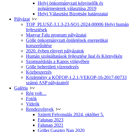
Helyi önkormányzati képviselők és
polgármesterek választása 2019
Helyi Választási Bizottság határozatai
Pályázat
TOP_PLUSZ-3.1.3-23-SO1-2024-00006 Helyi humán
fejlesztések
Magyar Falu program pályázatai
Gölle önkormányzati épületének energetikai
korszerűsítése
2020. évben elnyert pályázatok
Humán szolgáltatások fejlesztése Igal és Környékén
Szomszédolás a Kapos völgyében
Gölle belterületi vízrendezés
Közbeszerzés
Közlemény a KÖFOP-1.2.1-VEKOP-16-2017-00733
számú ASP pályázatról
Galéria
Rég volt…
Fotók
Videók
Rendezvények
Szüreti Felvonulás 2024. október 5.
Falunap 2023
Falunap 2021
Göllei Gasztro Nap 2020