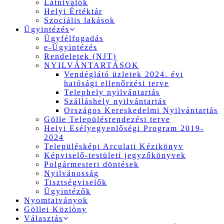
Látnivalók
Helyi Értéktár
Szociális lakások
Ügyintézés
Ügyfélfogadás
e-Ügyintézés
Rendeletek (NJT)
NYILVÁNTARTÁSOK
Vendéglátó üzletek 2024. évi
hatósági ellenőrzési terve
Telephely nyilvántartás
Szálláshely nyilvántartás
Országos Kereskedelmi Nyilvántartás
Gölle Településrendezési terve
Helyi Esélyegyenlőségi Program 2019-
2024
Településképi Arculati Kézikönyv
Képviselő-testületi jegyzőkönyvek
Polgármesteri döntések
Nyilvánosság
Tisztségviselők
Ügyintézők
Nyomtatványok
Göllei Közlöny
Választás