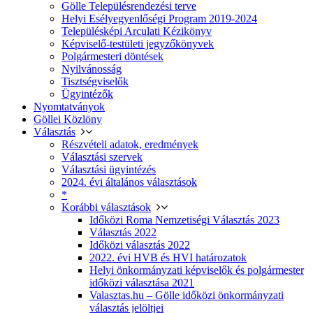
Gölle Településrendezési terve
Helyi Esélyegyenlőségi Program 2019-2024
Településképi Arculati Kézikönyv
Képviselő-testületi jegyzőkönyvek
Polgármesteri döntések
Nyilvánosság
Tisztségviselők
Ügyintézők
Nyomtatványok
Göllei Közlöny
Választás
Részvételi adatok, eredmények
Választási szervek
Választási ügyintézés
2024. évi általános választások
*
Korábbi választások
Időközi Roma Nemzetiségi Választás 2023
Választás 2022
Időközi választás 2022
2022. évi HVB és HVI határozatok
Helyi önkormányzati képviselők és polgármester
időközi választása 2021
Valasztas.hu – Gölle időközi önkormányzati
választás jelöltjei