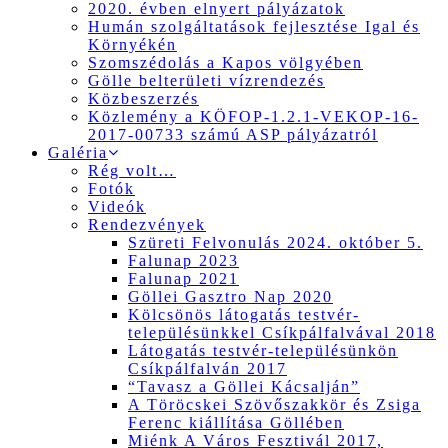
2020. évben elnyert pályázatok
Humán szolgáltatások fejlesztése Igal és
Környékén
Szomszédolás a Kapos völgyében
Gölle belterületi vízrendezés
Közbeszerzés
Közlemény a KÖFOP-1.2.1-VEKOP-16-
2017-00733 számú ASP pályázatról
Galéria
Rég volt…
Fotók
Videók
Rendezvények
Szüreti Felvonulás 2024. október 5.
Falunap 2023
Falunap 2021
Göllei Gasztro Nap 2020
Kölcsönös látogatás testvér-
településünkkel Csíkpálfalvával 2018
Látogatás testvér-településünkön
Csíkpálfalván 2017
“Tavasz a Göllei Kácsalján”
A Töröcskei Szövőszakkör és Zsiga
Ferenc kiállítása Göllében
Miénk A Város Fesztivál 2017,