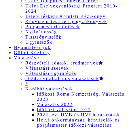
Gölle Településrendezési terve
Helyi Esélyegyenlőségi Program 2019-
2024
Településképi Arculati Kézikönyv
Képviselő-testületi jegyzőkönyvek
Polgármesteri döntések
Nyilvánosság
Tisztségviselők
Ügyintézők
Nyomtatványok
Göllei Közlöny
Választás
Részvételi adatok, eredmények
Választási szervek
Választási ügyintézés
2024. évi általános választások
*
Korábbi választások
Időközi Roma Nemzetiségi Választás
2023
Választás 2022
Időközi választás 2022
2022. évi HVB és HVI határozatok
Helyi önkormányzati képviselők és
polgármester időközi választása