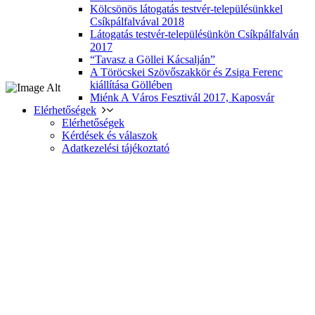
Kölcsönös látogatás testvér-településünkkel
Csíkpálfalvával 2018
Látogatás testvér-településünkön Csíkpálfalván
2017
“Tavasz a Göllei Kácsalján”
A Töröcskei Szövőszakkör és Zsiga Ferenc
kiállítása Göllében
Miénk A Város Fesztivál 2017, Kaposvár
Elérhetőségek
Elérhetőségek
Kérdések és válaszok
Adatkezelési tájékoztató