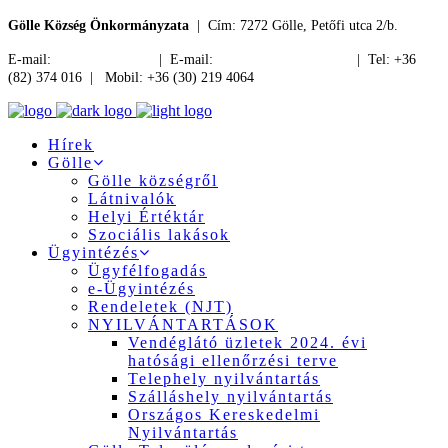
Gölle Község Önkormányzata
| Cím: 7272 Gölle, Petőfi utca 2/b.
E-mail:
jegyzo@golle.hu
| E-mail:
polgarmester@golle.hu
| Tel: +36
(82) 374 016 | Mobil: +36 (30) 219 4064
Hírek
Gölle
Gölle községről
Látnivalók
Helyi Értéktár
Szociális lakások
Ügyintézés
Ügyfélfogadás
e-Ügyintézés
Rendeletek (NJT)
NYILVÁNTARTÁSOK
Vendéglátó üzletek 2024. évi
hatósági ellenőrzési terve
Telephely nyilvántartás
Szálláshely nyilvántartás
Országos Kereskedelmi
Nyilvántartás