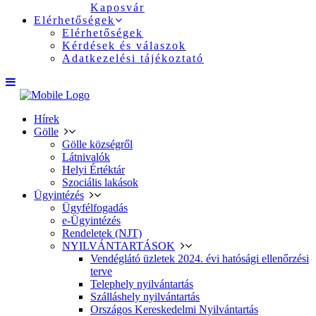
Kaposvár
Elérhetőségek
Elérhetőségek
Kérdések és válaszok
Adatkezelési tájékoztató
Hírek
Gölle
Gölle községről
Látnivalók
Helyi Értéktár
Szociális lakások
Ügyintézés
Ügyfélfogadás
e-Ügyintézés
Rendeletek (NJT)
NYILVÁNTARTÁSOK
Vendéglátó üzletek 2024. évi hatósági ellenőrzési
terve
Telephely nyilvántartás
Szálláshely nyilvántartás
Országos Kereskedelmi Nyilvántartás