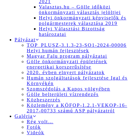
2021
Valasztas.hu – Gölle időközi
önkormányzati választás jelöltjei
Helyi önkormányzati képviselők és
polgármesterek választása 2019
Helyi Választási Bizottság
határozatai
Pályázat
TOP_PLUSZ-3.1.3-23-SO1-2024-00006
Helyi humán fejlesztések
Magyar Falu program pályázatai
Gölle önkormányzati épületének
energetikai korszerűsítése
2020. évben elnyert pályázatok
Humán szolgáltatások fejlesztése Igal és
Környékén
Szomszédolás a Kapos völgyében
Gölle belterületi vízrendezés
Közbeszerzés
Közlemény a KÖFOP-1.2.1-VEKOP-16-
2017-00733 számú ASP pályázatról
Galéria
Rég volt…
Fotók
Videók