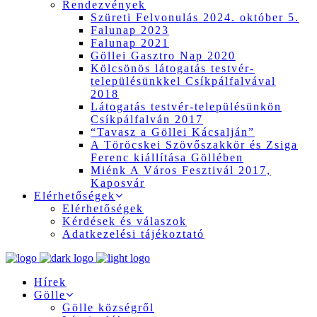
Rendezvények
Szüreti Felvonulás 2024. október 5.
Falunap 2023
Falunap 2021
Göllei Gasztro Nap 2020
Kölcsönös látogatás testvér-
településünkkel Csíkpálfalvával
2018
Látogatás testvér-településünkön
Csíkpálfalván 2017
“Tavasz a Göllei Kácsalján”
A Töröcskei Szövőszakkör és Zsiga
Ferenc kiállítása Göllében
Miénk A Város Fesztivál 2017,
Kaposvár
Elérhetőségek
Elérhetőségek
Kérdések és válaszok
Adatkezelési tájékoztató
Hírek
Gölle
Gölle községről