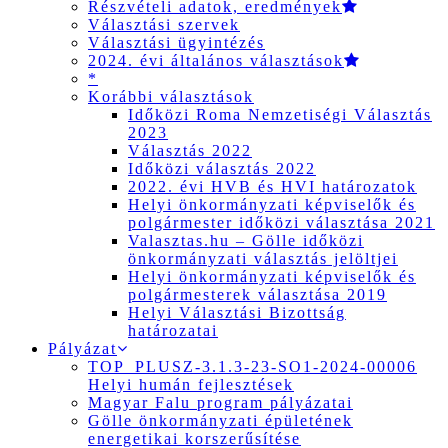
Részvételi adatok, eredmények
Választási szervek
Választási ügyintézés
2024. évi általános választások
*
Korábbi választások
Időközi Roma Nemzetiségi Választás
2023
Választás 2022
Időközi választás 2022
2022. évi HVB és HVI határozatok
Helyi önkormányzati képviselők és
polgármester időközi választása 2021
Valasztas.hu – Gölle időközi
önkormányzati választás jelöltjei
Helyi önkormányzati képviselők és
polgármesterek választása 2019
Helyi Választási Bizottság
határozatai
Pályázat
TOP_PLUSZ-3.1.3-23-SO1-2024-00006
Helyi humán fejlesztések
Magyar Falu program pályázatai
Gölle önkormányzati épületének
energetikai korszerűsítése