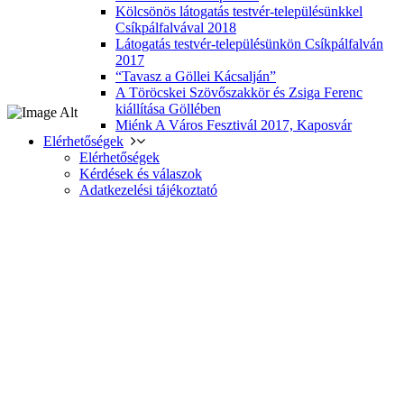
Kölcsönös látogatás testvér-településünkkel
Csíkpálfalvával 2018
Látogatás testvér-településünkön Csíkpálfalván
2017
“Tavasz a Göllei Kácsalján”
A Töröcskei Szövőszakkör és Zsiga Ferenc
kiállítása Göllében
Miénk A Város Fesztivál 2017, Kaposvár
Elérhetőségek
Elérhetőségek
Kérdések és válaszok
Adatkezelési tájékoztató