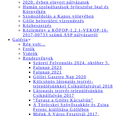
2020. évben elnyert pályázatok
Humán szolgáltatások fejlesztése Igal és
Környékén
Szomszédolás a Kapos völgyében
Gölle belterületi vízrendezés
Közbeszerzés
Közlemény a KÖFOP-1.2.1-VEKOP-16-
2017-00733 számú ASP pályázatról
Galéria
Rég volt…
Fotók
Videók
Rendezvények
Szüreti Felvonulás 2024. október 5.
Falunap 2023
Falunap 2021
Göllei Gasztro Nap 2020
Kölcsönös látogatás testvér-
településünkkel Csíkpálfalvával 2018
Látogatás testvér-településünkön
Csíkpálfalván 2017
“Tavasz a Göllei Kácsalján”
A Töröcskei Szövőszakkör és Zsiga
Ferenc kiállítása Göllében
Miénk A Város Fesztivál 2017,