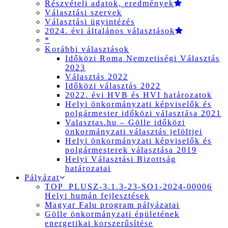
Részvételi adatok, eredmények
Választási szervek
Választási ügyintézés
2024. évi általános választások
*
Korábbi választások
Időközi Roma Nemzetiségi Választás
2023
Választás 2022
Időközi választás 2022
2022. évi HVB és HVI határozatok
Helyi önkormányzati képviselők és
polgármester időközi választása 2021
Valasztas.hu – Gölle időközi
önkormányzati választás jelöltjei
Helyi önkormányzati képviselők és
polgármesterek választása 2019
Helyi Választási Bizottság
határozatai
Pályázat
TOP_PLUSZ-3.1.3-23-SO1-2024-00006
Helyi humán fejlesztések
Magyar Falu program pályázatai
Gölle önkormányzati épületének
energetikai korszerűsítése