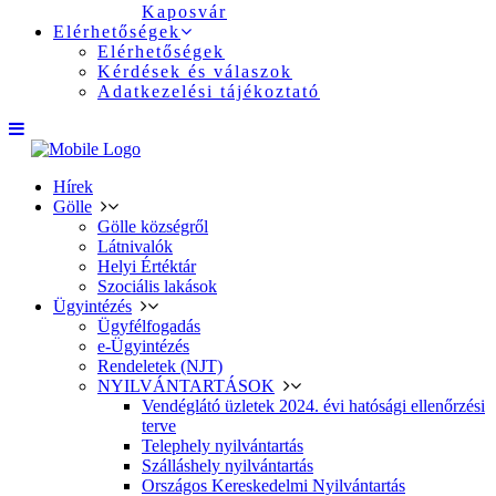
Kaposvár
Elérhetőségek
Elérhetőségek
Kérdések és válaszok
Adatkezelési tájékoztató
Hírek
Gölle
Gölle községről
Látnivalók
Helyi Értéktár
Szociális lakások
Ügyintézés
Ügyfélfogadás
e-Ügyintézés
Rendeletek (NJT)
NYILVÁNTARTÁSOK
Vendéglátó üzletek 2024. évi hatósági ellenőrzési
terve
Telephely nyilvántartás
Szálláshely nyilvántartás
Országos Kereskedelmi Nyilvántartás