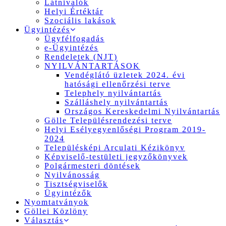
Látnivalók
Helyi Értéktár
Szociális lakások
Ügyintézés
Ügyfélfogadás
e-Ügyintézés
Rendeletek (NJT)
NYILVÁNTARTÁSOK
Vendéglátó üzletek 2024. évi
hatósági ellenőrzési terve
Telephely nyilvántartás
Szálláshely nyilvántartás
Országos Kereskedelmi Nyilvántartás
Gölle Településrendezési terve
Helyi Esélyegyenlőségi Program 2019-
2024
Településképi Arculati Kézikönyv
Képviselő-testületi jegyzőkönyvek
Polgármesteri döntések
Nyilvánosság
Tisztségviselők
Ügyintézők
Nyomtatványok
Göllei Közlöny
Választás