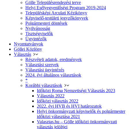
Gölle Településrendezési terve
Helyi Esélyegyenlőségi Program 2019-2024
Településképi Arculati Kézikönyv
Képviselő-testületi jegyzőkönyvek
Polgármesteri döntések
Nyilvánosság
Tisztségviselők
Ügyintézők
Nyomtatványok
Göllei Közlöny
Választás
Részvételi adatok, eredmények
Választási szervek
Választási ügyintézés
2024. évi általános választások
*
Korábbi választások
Időközi Roma Nemzetiségi Választás 2023
Választás 2022
Időközi választás 2022
2022. évi HVB és HVI határozatok
Helyi önkormányzati képviselők és polgármester
időközi választása 2021
Valasztas.hu – Gölle időközi önkormányzati
választás jelöltjei