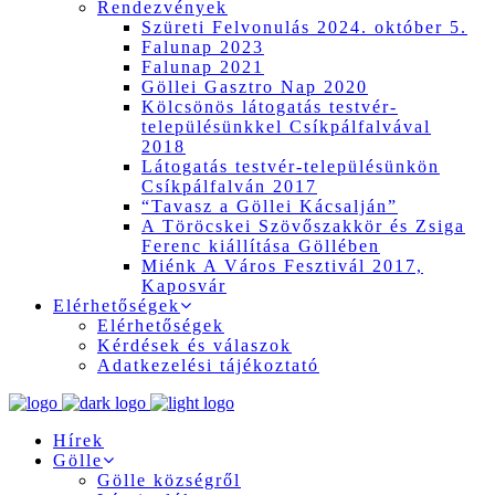
Rendezvények
Szüreti Felvonulás 2024. október 5.
Falunap 2023
Falunap 2021
Göllei Gasztro Nap 2020
Kölcsönös látogatás testvér-
településünkkel Csíkpálfalvával
2018
Látogatás testvér-településünkön
Csíkpálfalván 2017
“Tavasz a Göllei Kácsalján”
A Töröcskei Szövőszakkör és Zsiga
Ferenc kiállítása Göllében
Miénk A Város Fesztivál 2017,
Kaposvár
Elérhetőségek
Elérhetőségek
Kérdések és válaszok
Adatkezelési tájékoztató
Hírek
Gölle
Gölle községről