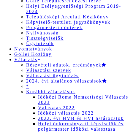
Gölle Településrendezési terve
Helyi Esélyegyenlőségi Program 2019-
2024
Településképi Arculati Kézikönyv
Képviselő-testületi jegyzőkönyvek
Polgármesteri döntések
Nyilvánosság
Tisztségviselők
Ügyintézők
Nyomtatványok
Göllei Közlöny
Választás
Részvételi adatok, eredmények
Választási szervek
Választási ügyintézés
2024. évi általános választások
*
Korábbi választások
Időközi Roma Nemzetiségi Választás
2023
Választás 2022
Időközi választás 2022
2022. évi HVB és HVI határozatok
Helyi önkormányzati képviselők és
polgármester időközi választása