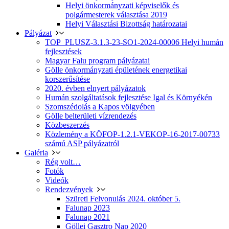
Helyi önkormányzati képviselők és
polgármesterek választása 2019
Helyi Választási Bizottság határozatai
Pályázat
TOP_PLUSZ-3.1.3-23-SO1-2024-00006 Helyi humán
fejlesztések
Magyar Falu program pályázatai
Gölle önkormányzati épületének energetikai
korszerűsítése
2020. évben elnyert pályázatok
Humán szolgáltatások fejlesztése Igal és Környékén
Szomszédolás a Kapos völgyében
Gölle belterületi vízrendezés
Közbeszerzés
Közlemény a KÖFOP-1.2.1-VEKOP-16-2017-00733
számú ASP pályázatról
Galéria
Rég volt…
Fotók
Videók
Rendezvények
Szüreti Felvonulás 2024. október 5.
Falunap 2023
Falunap 2021
Göllei Gasztro Nap 2020