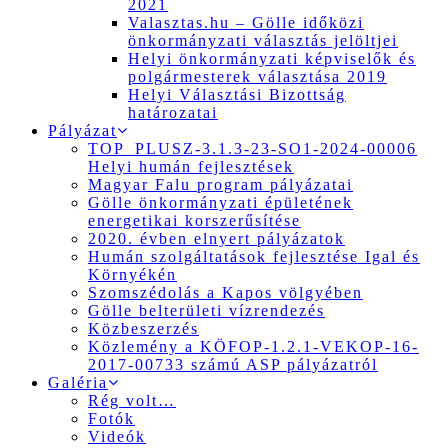
2021
Valasztas.hu – Gölle időközi
önkormányzati választás jelöltjei
Helyi önkormányzati képviselők és
polgármesterek választása 2019
Helyi Választási Bizottság
határozatai
Pályázat
TOP_PLUSZ-3.1.3-23-SO1-2024-00006
Helyi humán fejlesztések
Magyar Falu program pályázatai
Gölle önkormányzati épületének
energetikai korszerűsítése
2020. évben elnyert pályázatok
Humán szolgáltatások fejlesztése Igal és
Környékén
Szomszédolás a Kapos völgyében
Gölle belterületi vízrendezés
Közbeszerzés
Közlemény a KÖFOP-1.2.1-VEKOP-16-
2017-00733 számú ASP pályázatról
Galéria
Rég volt…
Fotók
Videók