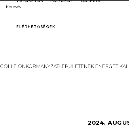
VÁLASZTÁS
PÁLYÁZAT
GALÉRIA
Search
for:
ELÉRHETŐSÉGEK
GÖLLE ÖNKORMÁNYZATI ÉPÜLETÉNEK ENERGETIKAI
2024. AUGU