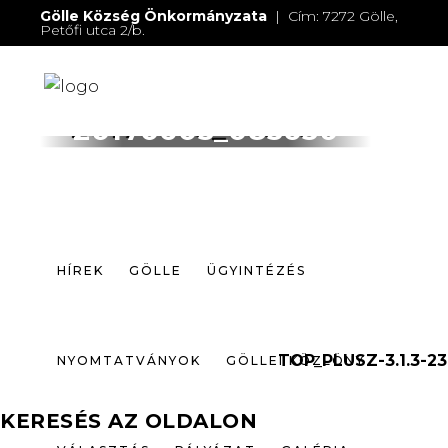
Gölle Község Önkormányzata
| Cím: 7272 Gölle,
Petőfi utca 2/b.
E-mail:
jegyzo@golle.hu
| E-mail:
polgarmester@golle.hu
| Tel: +36 (82) 374 016 |
Mobil: +36 (30) 219 4064
HÍREK
GÖLLE
ÜGYINTÉZÉS
20170605_085650
NYOMTATVÁNYOK
GÖLLEI KÖZLÖNY
VÁLASZTÁS
PÁLYÁZAT
GALÉRIA
HÍREK
GÖLLE
ÜGYINTÉZÉS
ELÉRHETŐSÉGEK
TOP_PLUSZ-3.1.3-23
NYOMTATVÁNYOK
GÖLLEI KÖZLÖNY
KERESÉS AZ OLDALON