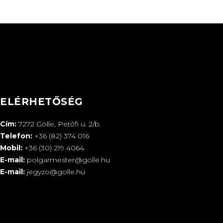
ELÉRHETŐSÉG
Cím:
7272 Gölle, Petőfi u. 2/b.
Telefon:
+36 (82) 374 016
Mobil:
+36 (30) 219 4064
E-mail:
polgarmester@golle.hu
E-mail:
jegyzo@golle.hu