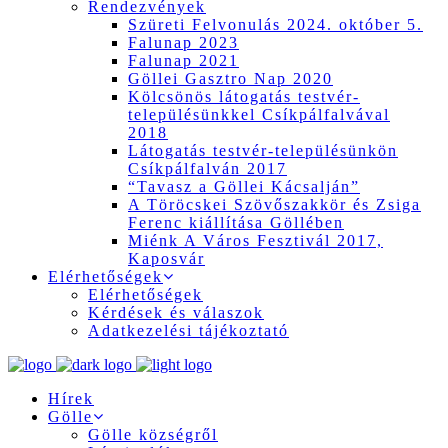
Rendezvények
Szüreti Felvonulás 2024. október 5.
Falunap 2023
Falunap 2021
Göllei Gasztro Nap 2020
Kölcsönös látogatás testvér-
településünkkel Csíkpálfalvával
2018
Látogatás testvér-településünkön
Csíkpálfalván 2017
“Tavasz a Göllei Kácsalján”
A Töröcskei Szövőszakkör és Zsiga
Ferenc kiállítása Göllében
Miénk A Város Fesztivál 2017,
Kaposvár
Elérhetőségek
Elérhetőségek
Kérdések és válaszok
Adatkezelési tájékoztató
Hírek
Gölle
Gölle községről