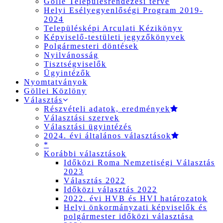
Gölle Településrendezési terve
Helyi Esélyegyenlőségi Program 2019-
2024
Településképi Arculati Kézikönyv
Képviselő-testületi jegyzőkönyvek
Polgármesteri döntések
Nyilvánosság
Tisztségviselők
Ügyintézők
Nyomtatványok
Göllei Közlöny
Választás
Részvételi adatok, eredmények
Választási szervek
Választási ügyintézés
2024. évi általános választások
*
Korábbi választások
Időközi Roma Nemzetiségi Választás
2023
Választás 2022
Időközi választás 2022
2022. évi HVB és HVI határozatok
Helyi önkormányzati képviselők és
polgármester időközi választása