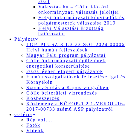
2021
Valasztas.hu – Gölle időközi
önkormányzati választás jelöltjei
Helyi önkormányzati képviselők és
polgármesterek választása 2019
Helyi Választási Bizottság
határozatai
Pályázat
TOP_PLUSZ-3.1.3-23-SO1-2024-00006
Helyi humán fejlesztések
Magyar Falu program pályázatai
Gölle önkormányzati épületének
energetikai korszerűsítése
2020. évben elnyert pályázatok
Humán szolgáltatások fejlesztése Igal és
Környékén
Szomszédolás a Kapos völgyében
Gölle belterületi vízrendezés
Közbeszerzés
Közlemény a KÖFOP-1.2.1-VEKOP-16-
2017-00733 számú ASP pályázatról
Galéria
Rég volt…
Fotók
Videók