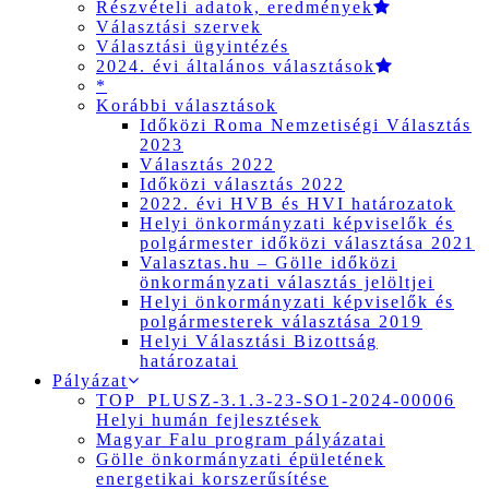
Részvételi adatok, eredmények
Választási szervek
Választási ügyintézés
2024. évi általános választások
*
Korábbi választások
Időközi Roma Nemzetiségi Választás
2023
Választás 2022
Időközi választás 2022
2022. évi HVB és HVI határozatok
Helyi önkormányzati képviselők és
polgármester időközi választása 2021
Valasztas.hu – Gölle időközi
önkormányzati választás jelöltjei
Helyi önkormányzati képviselők és
polgármesterek választása 2019
Helyi Választási Bizottság
határozatai
Pályázat
TOP_PLUSZ-3.1.3-23-SO1-2024-00006
Helyi humán fejlesztések
Magyar Falu program pályázatai
Gölle önkormányzati épületének
energetikai korszerűsítése