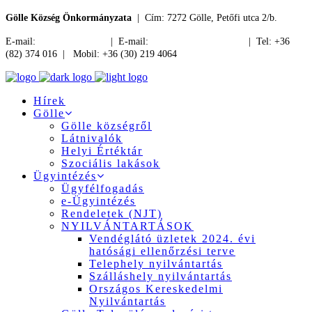
Gölle Község Önkormányzata
| Cím: 7272 Gölle, Petőfi utca 2/b.
E-mail:
jegyzo@golle.hu
| E-mail:
polgarmester@golle.hu
| Tel: +36
(82) 374 016 | Mobil: +36 (30) 219 4064
Hírek
Gölle
Gölle községről
Látnivalók
Helyi Értéktár
Szociális lakások
Ügyintézés
Ügyfélfogadás
e-Ügyintézés
Rendeletek (NJT)
NYILVÁNTARTÁSOK
Vendéglátó üzletek 2024. évi
hatósági ellenőrzési terve
Telephely nyilvántartás
Szálláshely nyilvántartás
Országos Kereskedelmi
Nyilvántartás