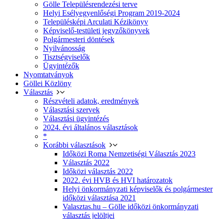
Gölle Településrendezési terve
Helyi Esélyegyenlőségi Program 2019-2024
Településképi Arculati Kézikönyv
Képviselő-testületi jegyzőkönyvek
Polgármesteri döntések
Nyilvánosság
Tisztségviselők
Ügyintézők
Nyomtatványok
Göllei Közlöny
Választás
Részvételi adatok, eredmények
Választási szervek
Választási ügyintézés
2024. évi általános választások
*
Korábbi választások
Időközi Roma Nemzetiségi Választás 2023
Választás 2022
Időközi választás 2022
2022. évi HVB és HVI határozatok
Helyi önkormányzati képviselők és polgármester
időközi választása 2021
Valasztas.hu – Gölle időközi önkormányzati
választás jelöltjei