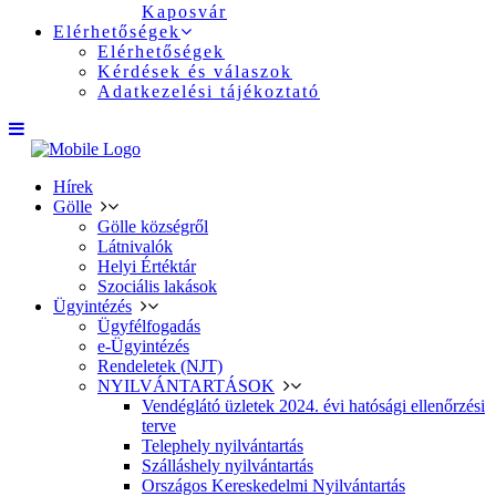
Kaposvár
Elérhetőségek
Elérhetőségek
Kérdések és válaszok
Adatkezelési tájékoztató
Hírek
Gölle
Gölle községről
Látnivalók
Helyi Értéktár
Szociális lakások
Ügyintézés
Ügyfélfogadás
e-Ügyintézés
Rendeletek (NJT)
NYILVÁNTARTÁSOK
Vendéglátó üzletek 2024. évi hatósági ellenőrzési
terve
Telephely nyilvántartás
Szálláshely nyilvántartás
Országos Kereskedelmi Nyilvántartás