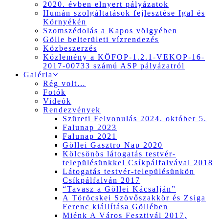
2020. évben elnyert pályázatok
Humán szolgáltatások fejlesztése Igal és
Környékén
Szomszédolás a Kapos völgyében
Gölle belterületi vízrendezés
Közbeszerzés
Közlemény a KÖFOP-1.2.1-VEKOP-16-
2017-00733 számú ASP pályázatról
Galéria
Rég volt…
Fotók
Videók
Rendezvények
Szüreti Felvonulás 2024. október 5.
Falunap 2023
Falunap 2021
Göllei Gasztro Nap 2020
Kölcsönös látogatás testvér-
településünkkel Csíkpálfalvával 2018
Látogatás testvér-településünkön
Csíkpálfalván 2017
“Tavasz a Göllei Kácsalján”
A Töröcskei Szövőszakkör és Zsiga
Ferenc kiállítása Göllében
Miénk A Város Fesztivál 2017,