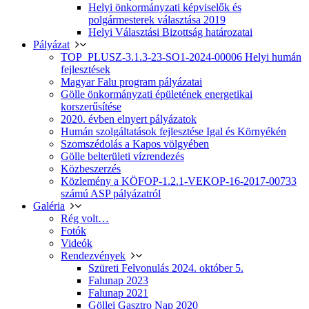
Helyi önkormányzati képviselők és
polgármesterek választása 2019
Helyi Választási Bizottság határozatai
Pályázat
TOP_PLUSZ-3.1.3-23-SO1-2024-00006 Helyi humán
fejlesztések
Magyar Falu program pályázatai
Gölle önkormányzati épületének energetikai
korszerűsítése
2020. évben elnyert pályázatok
Humán szolgáltatások fejlesztése Igal és Környékén
Szomszédolás a Kapos völgyében
Gölle belterületi vízrendezés
Közbeszerzés
Közlemény a KÖFOP-1.2.1-VEKOP-16-2017-00733
számú ASP pályázatról
Galéria
Rég volt…
Fotók
Videók
Rendezvények
Szüreti Felvonulás 2024. október 5.
Falunap 2023
Falunap 2021
Göllei Gasztro Nap 2020