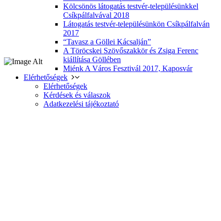
Kölcsönös látogatás testvér-településünkkel
Csíkpálfalvával 2018
Látogatás testvér-településünkön Csíkpálfalván
2017
“Tavasz a Göllei Kácsalján”
A Töröcskei Szövőszakkör és Zsiga Ferenc
kiállítása Göllében
Miénk A Város Fesztivál 2017, Kaposvár
Elérhetőségek
Elérhetőségek
Kérdések és válaszok
Adatkezelési tájékoztató