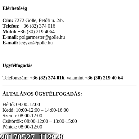
Elérhetőség
Cím:
7272 Gölle, Petőfi u. 2/b.
Telefon:
+36 (82) 374 016
Mobil:
+36 (30) 219 4064
E-mail:
polgarmester@golle.hu
E-mail:
jegyzo@golle.hu
Ügyfélfogadás
Telefonszám:
+36 (82) 374 016
, valamint
+36 (30) 219 40 64
ÁLTALÁNOS ÜGYFÉLFOGADÁS:
Hétfő: 09:00-12:00
Kedd: 10:00-12:00 – 14:00-16:00
Szerda: 08:00-12:00
Csütörtök: 08:00-12:00 – 13:00-15:00
Péntek: 08:00-12:00
20170527_112828