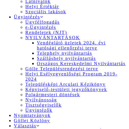
Látnivalók
Helyi Értéktár
Szociális lakások
Ügyintézés
Ügyfélfogadás
e-Ügyintézés
Rendeletek (NJT)
NYILVÁNTARTÁSOK
Vendéglátó üzletek 2024. évi
hatósági ellenőrzési terve
Telephely nyilvántartás
Szálláshely nyilvántartás
Országos Kereskedelmi Nyilvántartás
Gölle Településrendezési terve
Helyi Esélyegyenlőségi Program 2019-
2024
Településképi Arculati Kézikönyv
Képviselő-testületi jegyzőkönyvek
Polgármesteri döntések
Nyilvánosság
Tisztségviselők
Ügyintézők
Nyomtatványok
Göllei Közlöny
Választás