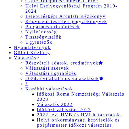
Gölle Településrendezési terve
Helyi Esélyegyenlőségi Program 2019-
2024
Településképi Arculati Kézikönyv
Képviselő-testületi jegyzőkönyvek
Polgármesteri döntések
Nyilvánosság
Tisztségviselők
Ügyintézők
Nyomtatványok
Göllei Közlöny
Választás
Részvételi adatok, eredmények
Választási szervek
Választási ügyintézés
2024. évi általános választások
*
Korábbi választások
Időközi Roma Nemzetiségi Választás
2023
Választás 2022
Időközi választás 2022
2022. évi HVB és HVI határozatok
Helyi önkormányzati képviselők és
polgármester időközi választása