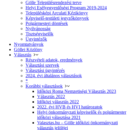
Gölle Településrendezési terve
Helyi Esélyegyenlőségi Program 2019-2024
Településképi Arculati Kézikönyv
Képviselő-testületi jegyzőkönyvek
Polgármesteri döntések
Nyilvánosság
Tisztségviselők
Ügyintézők
Nyomtatványok
Göllei Közlöny
Választás
Részvételi adatok, eredmények
Választási szervek
Választási ügyintézés
2024. évi általános választások
*
Korábbi választások
Időközi Roma Nemzetiségi Választás 2023
Választás 2022
Időközi választás 2022
2022. évi HVB és HVI határozatok
Helyi önkormányzati képviselők és polgármester
időközi választása 2021
Valasztas.hu – Gölle időközi önkormányzati
választás jelöltjei