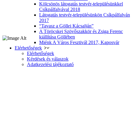
Kölcsönös látogatás testvér-településünkkel
Csíkpálfalvával 2018
Látogatás testvér-településünkön Csíkpálfalván
2017
“Tavasz a Göllei Kácsalján”
A Töröcskei Szövőszakkör és Zsiga Ferenc
kiállítása Göllében
Miénk A Város Fesztivál 2017, Kaposvár
Elérhetőségek
Elérhetőségek
Kérdések és válaszok
Adatkezelési tájékoztató