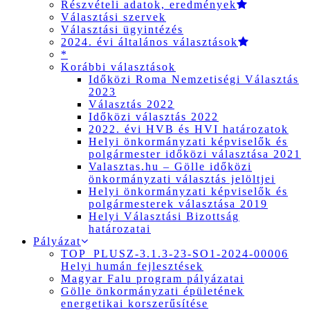
Részvételi adatok, eredmények
Választási szervek
Választási ügyintézés
2024. évi általános választások
*
Korábbi választások
Időközi Roma Nemzetiségi Választás
2023
Választás 2022
Időközi választás 2022
2022. évi HVB és HVI határozatok
Helyi önkormányzati képviselők és
polgármester időközi választása 2021
Valasztas.hu – Gölle időközi
önkormányzati választás jelöltjei
Helyi önkormányzati képviselők és
polgármesterek választása 2019
Helyi Választási Bizottság
határozatai
Pályázat
TOP_PLUSZ-3.1.3-23-SO1-2024-00006
Helyi humán fejlesztések
Magyar Falu program pályázatai
Gölle önkormányzati épületének
energetikai korszerűsítése