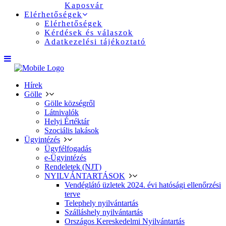
Kaposvár
Elérhetőségek
Elérhetőségek
Kérdések és válaszok
Adatkezelési tájékoztató
Hírek
Gölle
Gölle községről
Látnivalók
Helyi Értéktár
Szociális lakások
Ügyintézés
Ügyfélfogadás
e-Ügyintézés
Rendeletek (NJT)
NYILVÁNTARTÁSOK
Vendéglátó üzletek 2024. évi hatósági ellenőrzési
terve
Telephely nyilvántartás
Szálláshely nyilvántartás
Országos Kereskedelmi Nyilvántartás