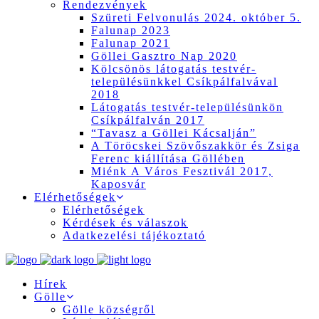
Rendezvények
Szüreti Felvonulás 2024. október 5.
Falunap 2023
Falunap 2021
Göllei Gasztro Nap 2020
Kölcsönös látogatás testvér-
településünkkel Csíkpálfalvával
2018
Látogatás testvér-településünkön
Csíkpálfalván 2017
“Tavasz a Göllei Kácsalján”
A Töröcskei Szövőszakkör és Zsiga
Ferenc kiállítása Göllében
Miénk A Város Fesztivál 2017,
Kaposvár
Elérhetőségek
Elérhetőségek
Kérdések és válaszok
Adatkezelési tájékoztató
Hírek
Gölle
Gölle községről