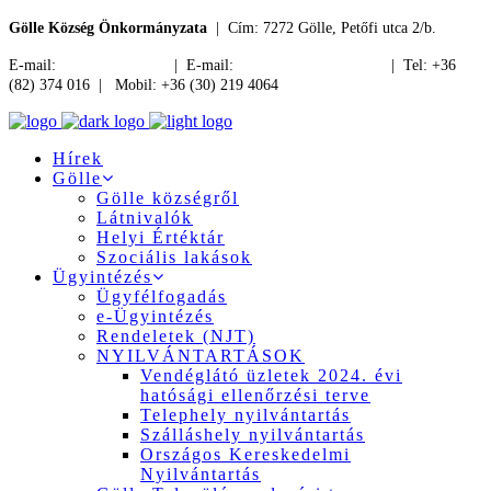
Gölle Község Önkormányzata
| Cím: 7272 Gölle, Petőfi utca 2/b.
E-mail:
jegyzo@golle.hu
| E-mail:
polgarmester@golle.hu
| Tel: +36
(82) 374 016 | Mobil: +36 (30) 219 4064
Hírek
Gölle
Gölle községről
Látnivalók
Helyi Értéktár
Szociális lakások
Ügyintézés
Ügyfélfogadás
e-Ügyintézés
Rendeletek (NJT)
NYILVÁNTARTÁSOK
Vendéglátó üzletek 2024. évi
hatósági ellenőrzési terve
Telephely nyilvántartás
Szálláshely nyilvántartás
Országos Kereskedelmi
Nyilvántartás