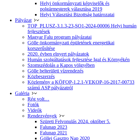
Helyi önkormányzati képviselők és
polgármesterek választása 2019
Helyi Választási Bizottság határozatai
Pályázat
TOP_PLUSZ-3.1.3-23-SO1-2024-00006 Helyi humán
fejlesztések
Magyar Falu program pályázatai
Gölle önkormányzati épületének energetikai
korszerűsítése
2020. évben elnyert pályázatok
Humán szolgáltatások fejlesztése Igal és Környékén
Szomszédolás a Kapos völgyében
Gölle belterületi vízrendezés
Közbeszerzés
Közlemény a KÖFOP-1.2.1-VEKOP-16-2017-00733
számú ASP pályázatról
Galéria
Rég volt…
Fotók
Videók
Rendezvények
Szüreti Felvonulás 2024. október 5.
Falunap 2023
Falunap 2021
Göllei Gasztro Nap 2020