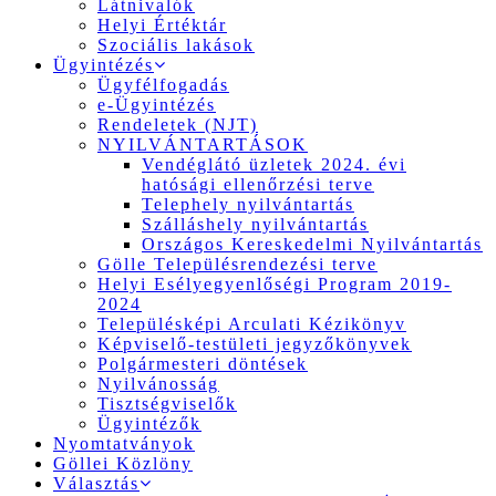
Látnivalók
Helyi Értéktár
Szociális lakások
Ügyintézés
Ügyfélfogadás
e-Ügyintézés
Rendeletek (NJT)
NYILVÁNTARTÁSOK
Vendéglátó üzletek 2024. évi
hatósági ellenőrzési terve
Telephely nyilvántartás
Szálláshely nyilvántartás
Országos Kereskedelmi Nyilvántartás
Gölle Településrendezési terve
Helyi Esélyegyenlőségi Program 2019-
2024
Településképi Arculati Kézikönyv
Képviselő-testületi jegyzőkönyvek
Polgármesteri döntések
Nyilvánosság
Tisztségviselők
Ügyintézők
Nyomtatványok
Göllei Közlöny
Választás