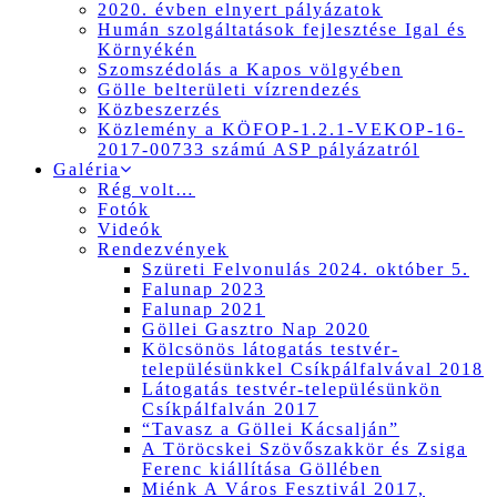
2020. évben elnyert pályázatok
Humán szolgáltatások fejlesztése Igal és
Környékén
Szomszédolás a Kapos völgyében
Gölle belterületi vízrendezés
Közbeszerzés
Közlemény a KÖFOP-1.2.1-VEKOP-16-
2017-00733 számú ASP pályázatról
Galéria
Rég volt…
Fotók
Videók
Rendezvények
Szüreti Felvonulás 2024. október 5.
Falunap 2023
Falunap 2021
Göllei Gasztro Nap 2020
Kölcsönös látogatás testvér-
településünkkel Csíkpálfalvával 2018
Látogatás testvér-településünkön
Csíkpálfalván 2017
“Tavasz a Göllei Kácsalján”
A Töröcskei Szövőszakkör és Zsiga
Ferenc kiállítása Göllében
Miénk A Város Fesztivál 2017,