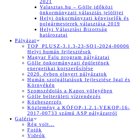
2021
Valasztas.hu – Gölle időközi
önkormányzati választás jelöltjei
Helyi önkormányzati képviselők és
polgármesterek választása 2019
Helyi Választási Bizottság
határozatai
Pályázat
TOP_PLUSZ-3.1.3-23-SO1-2024-00006
Helyi humán fejlesztések
Magyar Falu program pályázatai
Gölle önkormányzati épületének
energetikai korszerűsítése
2020. évben elnyert pályázatok
Humán szolgáltatások fejlesztése Igal és
Környékén
Szomszédolás a Kapos völgyében
Gölle belterületi vízrendezés
Közbeszerzés
Közlemény a KÖFOP-1.2.1-VEKOP-16-
2017-00733 számú ASP pályázatról
Galéria
Rég volt…
Fotók
Videók