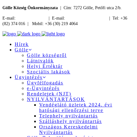
Gölle Község Önkormányzata
| Cím: 7272 Gölle, Petőfi utca 2/b.
E-mail:
jegyzo@golle.hu
| E-mail:
polgarmester@golle.hu
| Tel: +36
(82) 374 016 | Mobil: +36 (30) 219 4064
Hírek
Gölle
Gölle községről
Látnivalók
Helyi Értéktár
Szociális lakások
Ügyintézés
Ügyfélfogadás
e-Ügyintézés
Rendeletek (NJT)
NYILVÁNTARTÁSOK
Vendéglátó üzletek 2024. évi
hatósági ellenőrzési terve
Telephely nyilvántartás
Szálláshely nyilvántartás
Országos Kereskedelmi
Nyilvántartás