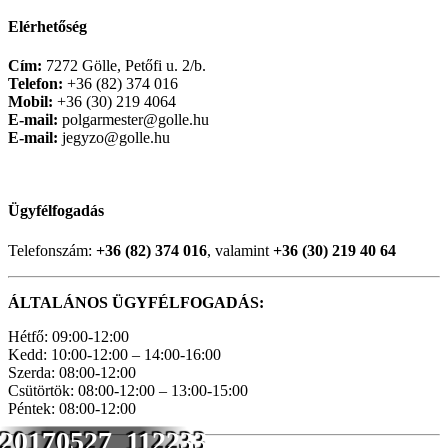
Elérhetőség
Cím:
7272 Gölle, Petőfi u. 2/b.
Telefon:
+36 (82) 374 016
Mobil:
+36 (30) 219 4064
E-mail:
polgarmester@golle.hu
E-mail:
jegyzo@golle.hu
Ügyfélfogadás
Telefonszám:
+36 (82) 374 016
, valamint
+36 (30) 219 40 64
ÁLTALÁNOS ÜGYFÉLFOGADÁS:
Hétfő: 09:00-12:00
Kedd: 10:00-12:00 – 14:00-16:00
Szerda: 08:00-12:00
Csütörtök: 08:00-12:00 – 13:00-15:00
Péntek: 08:00-12:00
20170527_112233