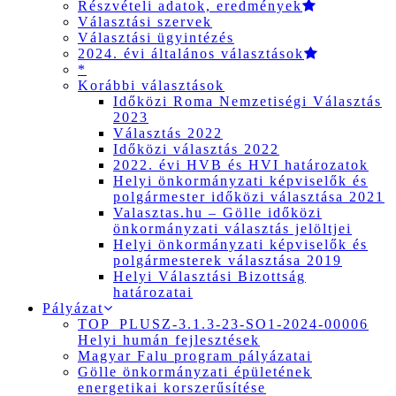
Részvételi adatok, eredmények
Választási szervek
Választási ügyintézés
2024. évi általános választások
*
Korábbi választások
Időközi Roma Nemzetiségi Választás
2023
Választás 2022
Időközi választás 2022
2022. évi HVB és HVI határozatok
Helyi önkormányzati képviselők és
polgármester időközi választása 2021
Valasztas.hu – Gölle időközi
önkormányzati választás jelöltjei
Helyi önkormányzati képviselők és
polgármesterek választása 2019
Helyi Választási Bizottság
határozatai
Pályázat
TOP_PLUSZ-3.1.3-23-SO1-2024-00006
Helyi humán fejlesztések
Magyar Falu program pályázatai
Gölle önkormányzati épületének
energetikai korszerűsítése