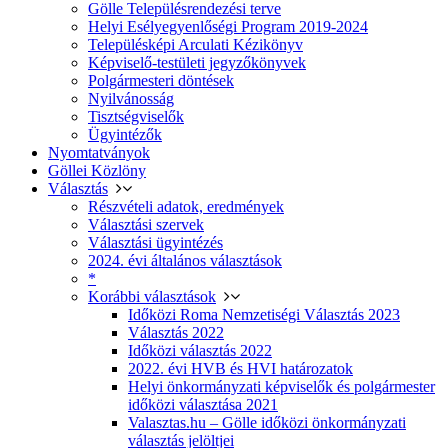
Gölle Településrendezési terve
Helyi Esélyegyenlőségi Program 2019-2024
Településképi Arculati Kézikönyv
Képviselő-testületi jegyzőkönyvek
Polgármesteri döntések
Nyilvánosság
Tisztségviselők
Ügyintézők
Nyomtatványok
Göllei Közlöny
Választás
Részvételi adatok, eredmények
Választási szervek
Választási ügyintézés
2024. évi általános választások
*
Korábbi választások
Időközi Roma Nemzetiségi Választás 2023
Választás 2022
Időközi választás 2022
2022. évi HVB és HVI határozatok
Helyi önkormányzati képviselők és polgármester
időközi választása 2021
Valasztas.hu – Gölle időközi önkormányzati
választás jelöltjei