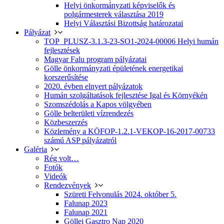
Helyi önkormányzati képviselők és
polgármesterek választása 2019
Helyi Választási Bizottság határozatai
Pályázat
TOP_PLUSZ-3.1.3-23-SO1-2024-00006 Helyi humán
fejlesztések
Magyar Falu program pályázatai
Gölle önkormányzati épületének energetikai
korszerűsítése
2020. évben elnyert pályázatok
Humán szolgáltatások fejlesztése Igal és Környékén
Szomszédolás a Kapos völgyében
Gölle belterületi vízrendezés
Közbeszerzés
Közlemény a KÖFOP-1.2.1-VEKOP-16-2017-00733
számú ASP pályázatról
Galéria
Rég volt…
Fotók
Videók
Rendezvények
Szüreti Felvonulás 2024. október 5.
Falunap 2023
Falunap 2021
Göllei Gasztro Nap 2020