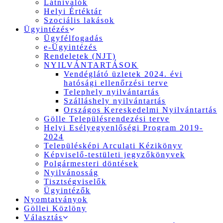
Látnivalók
Helyi Értéktár
Szociális lakások
Ügyintézés
Ügyfélfogadás
e-Ügyintézés
Rendeletek (NJT)
NYILVÁNTARTÁSOK
Vendéglátó üzletek 2024. évi
hatósági ellenőrzési terve
Telephely nyilvántartás
Szálláshely nyilvántartás
Országos Kereskedelmi Nyilvántartás
Gölle Településrendezési terve
Helyi Esélyegyenlőségi Program 2019-
2024
Településképi Arculati Kézikönyv
Képviselő-testületi jegyzőkönyvek
Polgármesteri döntések
Nyilvánosság
Tisztségviselők
Ügyintézők
Nyomtatványok
Göllei Közlöny
Választás