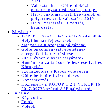
2021
Valasztas.hu – Gölle időközi
önkormányzati választás jelöltjei
Helyi önkormányzati képviselők és
polgármesterek választása 2019
Helyi Választási Bizottság
határozatai
Pályázat
TOP_PLUSZ-3.1.3-23-SO1-2024-00006
Helyi humán fejlesztések
Magyar Falu program pályázatai
Gölle önkormányzati épületének
energetikai korszerűsítése
2020. évben elnyert pályázatok
Humán szolgáltatások fejlesztése Igal és
Környékén
Szomszédolás a Kapos völgyében
Gölle belterületi vízrendezés
Közbeszerzés
Közlemény a KÖFOP-1.2.1-VEKOP-16-
2017-00733 számú ASP pályázatról
Galéria
Rég volt…
Fotók
Videók