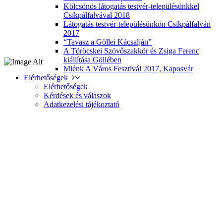
Kölcsönös látogatás testvér-településünkkel
Csíkpálfalvával 2018
Látogatás testvér-településünkön Csíkpálfalván
2017
“Tavasz a Göllei Kácsalján”
A Töröcskei Szövőszakkör és Zsiga Ferenc
kiállítása Göllében
Miénk A Város Fesztivál 2017, Kaposvár
Elérhetőségek
Elérhetőségek
Kérdések és válaszok
Adatkezelési tájékoztató