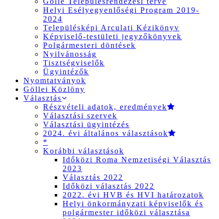
Gölle Településrendezési terve
Helyi Esélyegyenlőségi Program 2019-
2024
Településképi Arculati Kézikönyv
Képviselő-testületi jegyzőkönyvek
Polgármesteri döntések
Nyilvánosság
Tisztségviselők
Ügyintézők
Nyomtatványok
Göllei Közlöny
Választás
Részvételi adatok, eredmények
Választási szervek
Választási ügyintézés
2024. évi általános választások
*
Korábbi választások
Időközi Roma Nemzetiségi Választás
2023
Választás 2022
Időközi választás 2022
2022. évi HVB és HVI határozatok
Helyi önkormányzati képviselők és
polgármester időközi választása