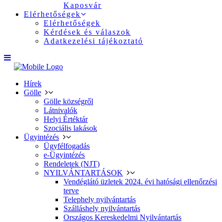
Kaposvár
Elérhetőségek
Elérhetőségek
Kérdések és válaszok
Adatkezelési tájékoztató
Hírek
Gölle
Gölle községről
Látnivalók
Helyi Értéktár
Szociális lakások
Ügyintézés
Ügyfélfogadás
e-Ügyintézés
Rendeletek (NJT)
NYILVÁNTARTÁSOK
Vendéglátó üzletek 2024. évi hatósági ellenőrzési
terve
Telephely nyilvántartás
Szálláshely nyilvántartás
Országos Kereskedelmi Nyilvántartás