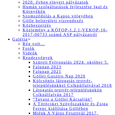
2020. évben elnyert pályázatok
Humán szolgáltatások fejlesztése Igal és
Környékén
Szomszédolás a Kapos völgyében
Gölle belterületi vízrendezés
Közbeszerzés
Közlemény a KÖFOP-1.2.1-VEKOP-16-
2017-00733 számú ASP pályázatról
Galéria
Rég volt…
Fotók
Videók
Rendezvények
Szüreti Felvonulás 2024. október 5.
Falunap 2023
Falunap 2021
Göllei Gasztro Nap 2020
Kölcsönös látogatás testvér-
településünkkel Csíkpálfalvával 2018
Látogatás testvér-településünkön
Csíkpálfalván 2017
“Tavasz a Göllei Kácsalján”
A Töröcskei Szövőszakkör és Zsiga
Ferenc kiállítása Göllében
Miénk A Város Fesztivál 2017,