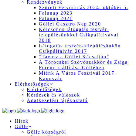
Rendezvények
Szüreti Felvonulás 2024. október 5.
Falunap 2023
Falunap 2021
Göllei Gasztro Nap 2020
Kölcsönös látogatás testvér-
településünkkel Csíkpálfalvával
2018
Látogatás testvér-településünkön
Csíkpálfalván 2017
“Tavasz a Göllei Kácsalján”
A Töröcskei Szövőszakkör és Zsiga
Ferenc kiállítása Göllében
Miénk A Város Fesztivál 2017,
Kaposvár
Elérhetőségek
Elérhetőségek
Kérdések és válaszok
Adatkezelési tájékoztató
Hírek
Gölle
Gölle községről