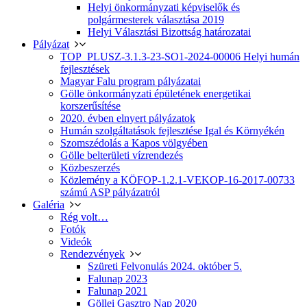
Helyi önkormányzati képviselők és
polgármesterek választása 2019
Helyi Választási Bizottság határozatai
Pályázat
TOP_PLUSZ-3.1.3-23-SO1-2024-00006 Helyi humán
fejlesztések
Magyar Falu program pályázatai
Gölle önkormányzati épületének energetikai
korszerűsítése
2020. évben elnyert pályázatok
Humán szolgáltatások fejlesztése Igal és Környékén
Szomszédolás a Kapos völgyében
Gölle belterületi vízrendezés
Közbeszerzés
Közlemény a KÖFOP-1.2.1-VEKOP-16-2017-00733
számú ASP pályázatról
Galéria
Rég volt…
Fotók
Videók
Rendezvények
Szüreti Felvonulás 2024. október 5.
Falunap 2023
Falunap 2021
Göllei Gasztro Nap 2020