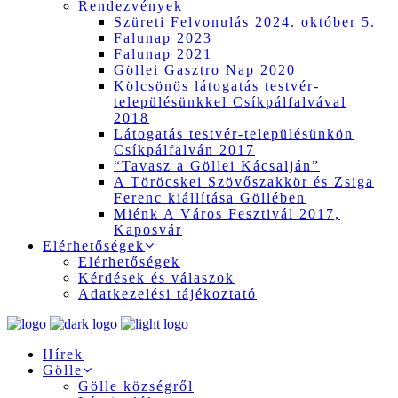
Rendezvények
Szüreti Felvonulás 2024. október 5.
Falunap 2023
Falunap 2021
Göllei Gasztro Nap 2020
Kölcsönös látogatás testvér-
településünkkel Csíkpálfalvával
2018
Látogatás testvér-településünkön
Csíkpálfalván 2017
“Tavasz a Göllei Kácsalján”
A Töröcskei Szövőszakkör és Zsiga
Ferenc kiállítása Göllében
Miénk A Város Fesztivál 2017,
Kaposvár
Elérhetőségek
Elérhetőségek
Kérdések és válaszok
Adatkezelési tájékoztató
Hírek
Gölle
Gölle községről