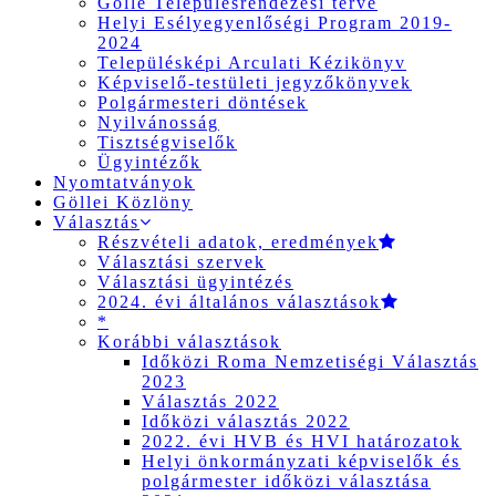
Gölle Településrendezési terve
Helyi Esélyegyenlőségi Program 2019-
2024
Településképi Arculati Kézikönyv
Képviselő-testületi jegyzőkönyvek
Polgármesteri döntések
Nyilvánosság
Tisztségviselők
Ügyintézők
Nyomtatványok
Göllei Közlöny
Választás
Részvételi adatok, eredmények
Választási szervek
Választási ügyintézés
2024. évi általános választások
*
Korábbi választások
Időközi Roma Nemzetiségi Választás
2023
Választás 2022
Időközi választás 2022
2022. évi HVB és HVI határozatok
Helyi önkormányzati képviselők és
polgármester időközi választása