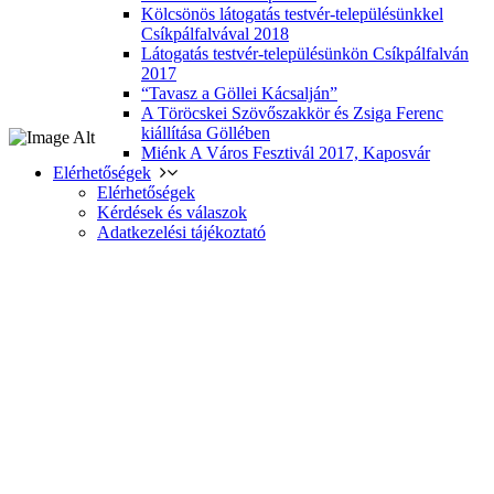
Kölcsönös látogatás testvér-településünkkel
Csíkpálfalvával 2018
Látogatás testvér-településünkön Csíkpálfalván
2017
“Tavasz a Göllei Kácsalján”
A Töröcskei Szövőszakkör és Zsiga Ferenc
kiállítása Göllében
Miénk A Város Fesztivál 2017, Kaposvár
Elérhetőségek
Elérhetőségek
Kérdések és válaszok
Adatkezelési tájékoztató