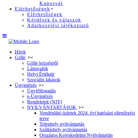
Kaposvár
Elérhetőségek
Elérhetőségek
Kérdések és válaszok
Adatkezelési tájékoztató
Hírek
Gölle
Gölle községről
Látnivalók
Helyi Értéktár
Szociális lakások
Ügyintézés
Ügyfélfogadás
e-Ügyintézés
Rendeletek (NJT)
NYILVÁNTARTÁSOK
Vendéglátó üzletek 2024. évi hatósági ellenőrzési
terve
Telephely nyilvántartás
Szálláshely nyilvántartás
Országos Kereskedelmi Nyilvántartás