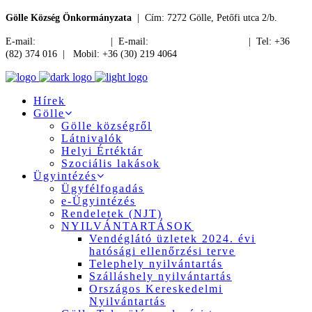
Gölle Község Önkormányzata
| Cím: 7272 Gölle, Petőfi utca 2/b.
E-mail:
jegyzo@golle.hu
| E-mail:
polgarmester@golle.hu
| Tel: +36
(82) 374 016 | Mobil: +36 (30) 219 4064
Hírek
Gölle
Gölle községről
Látnivalók
Helyi Értéktár
Szociális lakások
Ügyintézés
Ügyfélfogadás
e-Ügyintézés
Rendeletek (NJT)
NYILVÁNTARTÁSOK
Vendéglátó üzletek 2024. évi
hatósági ellenőrzési terve
Telephely nyilvántartás
Szálláshely nyilvántartás
Országos Kereskedelmi
Nyilvántartás