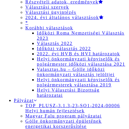
Részvételi adatok, eredmények
Választási szervek
Választási ügyintézés
2024. évi általános választások
*
Korábbi választások
Időközi Roma Nemzetiségi Választás
2023
Választás 2022
Időközi választás 2022
2022. évi HVB és HVI határozatok
Helyi önkormányzati képviselők és
polgármester időközi választása 2021
Valasztas.hu – Gölle időközi
önkormányzati választás jelöltjei
Helyi önkormányzati képviselők és
polgármesterek választása 2019
Helyi Választási Bizottság
határozatai
Pályázat
TOP_PLUSZ-3.1.3-23-SO1-2024-00006
Helyi humán fejlesztések
Magyar Falu program pályázatai
Gölle önkormányzati épületének
energetikai korszerűsítése