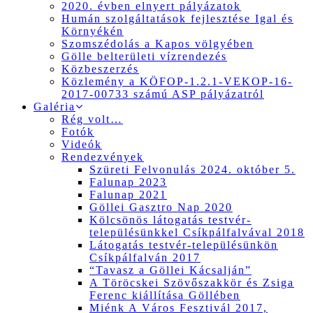
2020. évben elnyert pályázatok
Humán szolgáltatások fejlesztése Igal és
Környékén
Szomszédolás a Kapos völgyében
Gölle belterületi vízrendezés
Közbeszerzés
Közlemény a KÖFOP-1.2.1-VEKOP-16-
2017-00733 számú ASP pályázatról
Galéria
Rég volt…
Fotók
Videók
Rendezvények
Szüreti Felvonulás 2024. október 5.
Falunap 2023
Falunap 2021
Göllei Gasztro Nap 2020
Kölcsönös látogatás testvér-
településünkkel Csíkpálfalvával 2018
Látogatás testvér-településünkön
Csíkpálfalván 2017
“Tavasz a Göllei Kácsalján”
A Töröcskei Szövőszakkör és Zsiga
Ferenc kiállítása Göllében
Miénk A Város Fesztivál 2017,