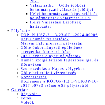
2021
Valasztas.hu – Gölle időközi
önkormányzati választás jelöltjei
Helyi önkormányzati képviselők és
polgármesterek választása 2019
Helyi Választási Bizottság
határozatai
Pályázat
TOP_PLUSZ-3.1.3-23-SO1-2024-00006
Helyi humán fejlesztések
Magyar Falu program pályázatai
Gölle önkormányzati épületének
energetikai korszerűsítése
2020. évben elnyert pályázatok
Humán szolgáltatások fejlesztése Igal és
Környékén
Szomszédolás a Kapos völgyében
Gölle belterületi vízrendezés
Közbeszerzés
Közlemény a KÖFOP-1.2.1-VEKOP-16-
2017-00733 számú ASP pályázatról
Galéria
Rég volt…
Fotók
Videók