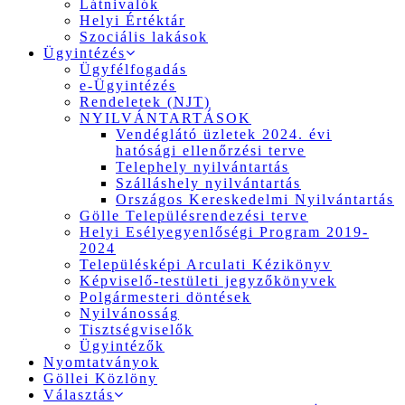
Látnivalók
Helyi Értéktár
Szociális lakások
Ügyintézés
Ügyfélfogadás
e-Ügyintézés
Rendeletek (NJT)
NYILVÁNTARTÁSOK
Vendéglátó üzletek 2024. évi
hatósági ellenőrzési terve
Telephely nyilvántartás
Szálláshely nyilvántartás
Országos Kereskedelmi Nyilvántartás
Gölle Településrendezési terve
Helyi Esélyegyenlőségi Program 2019-
2024
Településképi Arculati Kézikönyv
Képviselő-testületi jegyzőkönyvek
Polgármesteri döntések
Nyilvánosság
Tisztségviselők
Ügyintézők
Nyomtatványok
Göllei Közlöny
Választás