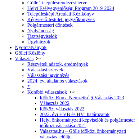
Gölle Településrendezési terve
Helyi Esélyegyenlőségi Program 2019-2024
Településképi Arculati Kézikönyv
Képviselő-testületi jegyzőkönyvek
Polgármesteri döntések
Nyilvánosság
Tisztségviselők
Ügyintézők
Nyomtatványok
Göllei Közlöny
Választás
Részvételi adatok, eredmények
Választási szervek
Választási ügyintézés
2024. évi általános választások
*
Korábbi választások
Időközi Roma Nemzetiségi Választás 2023
Választás 2022
Időközi választás 2022
2022. évi HVB és HVI határozatok
Helyi önkormányzati képviselők és polgármester
időközi választása 2021
Valasztas.hu – Gölle időközi önkormányzati
választás jelöltjei