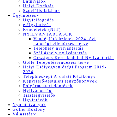
Látnivalók
Helyi Értéktár
Szociális lakások
Ügyintézés
Ügyfélfogadás
e-Ügyintézés
Rendeletek (NJT)
NYILVÁNTARTÁSOK
Vendéglátó üzletek 2024. évi
hatósági ellenőrzési terve
Telephely nyilvántartás
Szálláshely nyilvántartás
Országos Kereskedelmi Nyilvántartás
Gölle Településrendezési terve
Helyi Esélyegyenlőségi Program 2019-
2024
Településképi Arculati Kézikönyv
Képviselő-testületi jegyzőkönyvek
Polgármesteri döntések
Nyilvánosság
Tisztségviselők
Ügyintézők
Nyomtatványok
Göllei Közlöny
Választás