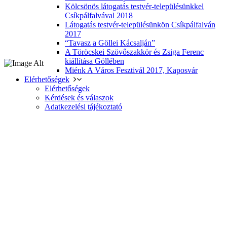
Kölcsönös látogatás testvér-településünkkel
Csíkpálfalvával 2018
Látogatás testvér-településünkön Csíkpálfalván
2017
“Tavasz a Göllei Kácsalján”
A Töröcskei Szövőszakkör és Zsiga Ferenc
kiállítása Göllében
Miénk A Város Fesztivál 2017, Kaposvár
Elérhetőségek
Elérhetőségek
Kérdések és válaszok
Adatkezelési tájékoztató