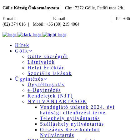
Gölle Község Önkormányzata
| Cím: 7272 Gölle, Petőfi utca 2/b.
E-mail:
jegyzo@golle.hu
| E-mail:
polgarmester@golle.hu
| Tel: +36
(82) 374 016 | Mobil: +36 (30) 219 4064
Hírek
Gölle
Gölle községről
Látnivalók
Helyi Értéktár
Szociális lakások
Ügyintézés
Ügyfélfogadás
e-Ügyintézés
Rendeletek (NJT)
NYILVÁNTARTÁSOK
Vendéglátó üzletek 2024. évi
hatósági ellenőrzési terve
Telephely nyilvántartás
Szálláshely nyilvántartás
Országos Kereskedelmi
Nyilvántartás