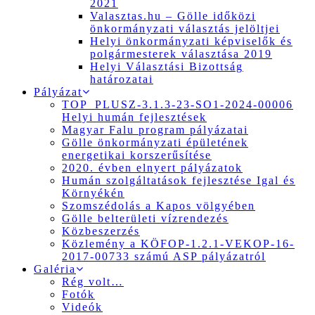
2021
Valasztas.hu – Gölle időközi
önkormányzati választás jelöltjei
Helyi önkormányzati képviselők és
polgármesterek választása 2019
Helyi Választási Bizottság
határozatai
Pályázat
TOP_PLUSZ-3.1.3-23-SO1-2024-00006
Helyi humán fejlesztések
Magyar Falu program pályázatai
Gölle önkormányzati épületének
energetikai korszerűsítése
2020. évben elnyert pályázatok
Humán szolgáltatások fejlesztése Igal és
Környékén
Szomszédolás a Kapos völgyében
Gölle belterületi vízrendezés
Közbeszerzés
Közlemény a KÖFOP-1.2.1-VEKOP-16-
2017-00733 számú ASP pályázatról
Galéria
Rég volt…
Fotók
Videók