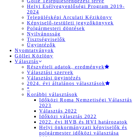
Gölle Településrendezési terve
Helyi Esélyegyenlőségi Program 2019-
2024
Településképi Arculati Kézikönyv
Képviselő-testületi jegyzőkönyvek
Polgármesteri döntések
Nyilvánosság
Tisztségviselők
Ügyintézők
Nyomtatványok
Göllei Közlöny
Választás
Részvételi adatok, eredmények
Választási szervek
Választási ügyintézés
2024. évi általános választások
*
Korábbi választások
Időközi Roma Nemzetiségi Választás
2023
Választás 2022
Időközi választás 2022
2022. évi HVB és HVI határozatok
Helyi önkormányzati képviselők és
polgármester időközi választása