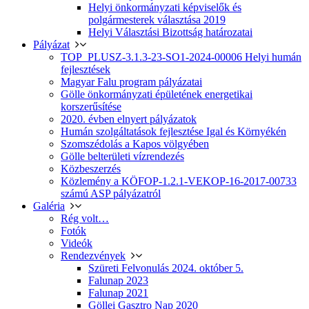
Helyi önkormányzati képviselők és
polgármesterek választása 2019
Helyi Választási Bizottság határozatai
Pályázat
TOP_PLUSZ-3.1.3-23-SO1-2024-00006 Helyi humán
fejlesztések
Magyar Falu program pályázatai
Gölle önkormányzati épületének energetikai
korszerűsítése
2020. évben elnyert pályázatok
Humán szolgáltatások fejlesztése Igal és Környékén
Szomszédolás a Kapos völgyében
Gölle belterületi vízrendezés
Közbeszerzés
Közlemény a KÖFOP-1.2.1-VEKOP-16-2017-00733
számú ASP pályázatról
Galéria
Rég volt…
Fotók
Videók
Rendezvények
Szüreti Felvonulás 2024. október 5.
Falunap 2023
Falunap 2021
Göllei Gasztro Nap 2020