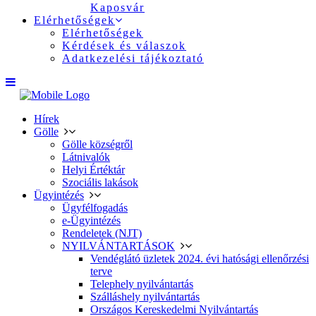
Kaposvár
Elérhetőségek
Elérhetőségek
Kérdések és válaszok
Adatkezelési tájékoztató
Hírek
Gölle
Gölle községről
Látnivalók
Helyi Értéktár
Szociális lakások
Ügyintézés
Ügyfélfogadás
e-Ügyintézés
Rendeletek (NJT)
NYILVÁNTARTÁSOK
Vendéglátó üzletek 2024. évi hatósági ellenőrzési
terve
Telephely nyilvántartás
Szálláshely nyilvántartás
Országos Kereskedelmi Nyilvántartás