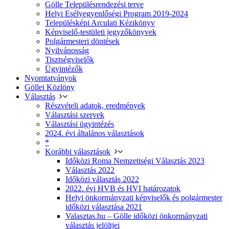
Gölle Településrendezési terve
Helyi Esélyegyenlőségi Program 2019-2024
Településképi Arculati Kézikönyv
Képviselő-testületi jegyzőkönyvek
Polgármesteri döntések
Nyilvánosság
Tisztségviselők
Ügyintézők
Nyomtatványok
Göllei Közlöny
Választás
Részvételi adatok, eredmények
Választási szervek
Választási ügyintézés
2024. évi általános választások
*
Korábbi választások
Időközi Roma Nemzetiségi Választás 2023
Választás 2022
Időközi választás 2022
2022. évi HVB és HVI határozatok
Helyi önkormányzati képviselők és polgármester
időközi választása 2021
Valasztas.hu – Gölle időközi önkormányzati
választás jelöltjei