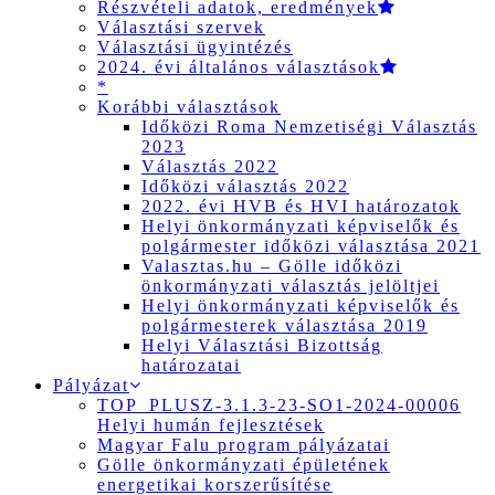
Részvételi adatok, eredmények
Választási szervek
Választási ügyintézés
2024. évi általános választások
*
Korábbi választások
Időközi Roma Nemzetiségi Választás
2023
Választás 2022
Időközi választás 2022
2022. évi HVB és HVI határozatok
Helyi önkormányzati képviselők és
polgármester időközi választása 2021
Valasztas.hu – Gölle időközi
önkormányzati választás jelöltjei
Helyi önkormányzati képviselők és
polgármesterek választása 2019
Helyi Választási Bizottság
határozatai
Pályázat
TOP_PLUSZ-3.1.3-23-SO1-2024-00006
Helyi humán fejlesztések
Magyar Falu program pályázatai
Gölle önkormányzati épületének
energetikai korszerűsítése