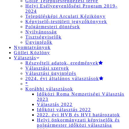
Gölle Településrendezési terve
Helyi Esélyegyenlőségi Program 2019-
2024
Településképi Arculati Kézikönyv
Képviselő-testületi jegyzőkönyvek
Polgármesteri döntések
Nyilvánosság
Tisztségviselők
Ügyintézők
Nyomtatványok
Göllei Közlöny
Választás
Részvételi adatok, eredmények
Választási szervek
Választási ügyintézés
2024. évi általános választások
*
Korábbi választások
Időközi Roma Nemzetiségi Választás
2023
Választás 2022
Időközi választás 2022
2022. évi HVB és HVI határozatok
Helyi önkormányzati képviselők és
polgármester időközi választása