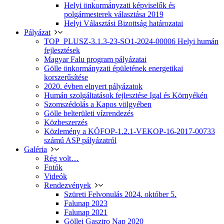
Helyi önkormányzati képviselők és
polgármesterek választása 2019
Helyi Választási Bizottság határozatai
Pályázat
TOP_PLUSZ-3.1.3-23-SO1-2024-00006 Helyi humán
fejlesztések
Magyar Falu program pályázatai
Gölle önkormányzati épületének energetikai
korszerűsítése
2020. évben elnyert pályázatok
Humán szolgáltatások fejlesztése Igal és Környékén
Szomszédolás a Kapos völgyében
Gölle belterületi vízrendezés
Közbeszerzés
Közlemény a KÖFOP-1.2.1-VEKOP-16-2017-00733
számú ASP pályázatról
Galéria
Rég volt…
Fotók
Videók
Rendezvények
Szüreti Felvonulás 2024. október 5.
Falunap 2023
Falunap 2021
Göllei Gasztro Nap 2020