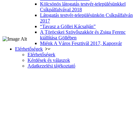
Kölcsönös látogatás testvér-településünkkel
Csíkpálfalvával 2018
Látogatás testvér-településünkön Csíkpálfalván
2017
“Tavasz a Göllei Kácsalján”
A Töröcskei Szövőszakkör és Zsiga Ferenc
kiállítása Göllében
Miénk A Város Fesztivál 2017, Kaposvár
Elérhetőségek
Elérhetőségek
Kérdések és válaszok
Adatkezelési tájékoztató