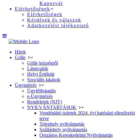
Kaposvár
Elérhetőségek
Elérhetőségek
Kérdések és válaszok
Adatkezelési tájékoztató
Hírek
Gölle
Gölle községről
Látnivalók
Helyi Értéktár
Szociális lakások
Ügyintézés
Ügyfélfogadás
e-Ügyintézés
Rendeletek (NJT)
NYILVÁNTARTÁSOK
Vendéglátó üzletek 2024. évi hatósági ellenőrzési
terve
Telephely nyilvántartás
Szálláshely nyilvántartás
Országos Kereskedelmi Nyilvántartás