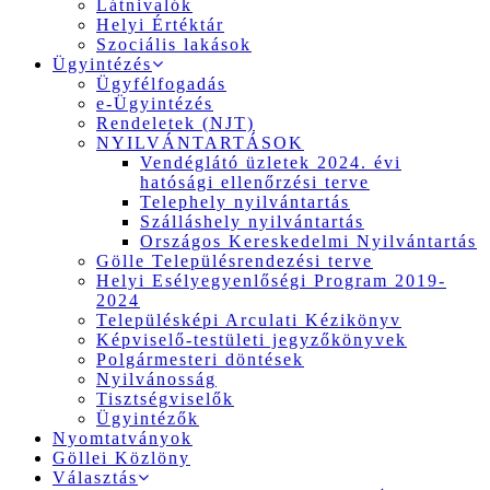
Látnivalók
Helyi Értéktár
Szociális lakások
Ügyintézés
Ügyfélfogadás
e-Ügyintézés
Rendeletek (NJT)
NYILVÁNTARTÁSOK
Vendéglátó üzletek 2024. évi
hatósági ellenőrzési terve
Telephely nyilvántartás
Szálláshely nyilvántartás
Országos Kereskedelmi Nyilvántartás
Gölle Településrendezési terve
Helyi Esélyegyenlőségi Program 2019-
2024
Településképi Arculati Kézikönyv
Képviselő-testületi jegyzőkönyvek
Polgármesteri döntések
Nyilvánosság
Tisztségviselők
Ügyintézők
Nyomtatványok
Göllei Közlöny
Választás