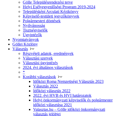
Gölle Településrendezési terve
Helyi Esélyegyenlőségi Program 2019-2024
Településképi Arculati Kézikönyv
Képviselő-testületi jegyzőkönyvek
Polgármesteri döntések
Nyilvánosság
Tisztségviselők
Ügyintézők
Nyomtatványok
Göllei Közlöny
Választás
Részvételi adatok, eredmények
Választási szervek
Választási ügyintézés
2024. évi általános választások
*
Korábbi választások
Időközi Roma Nemzetiségi Választás 2023
Választás 2022
Időközi választás 2022
2022. évi HVB és HVI határozatok
Helyi önkormányzati képviselők és polgármester
időközi választása 2021
Valasztas.hu – Gölle időközi önkormányzati
választás jelöltjei