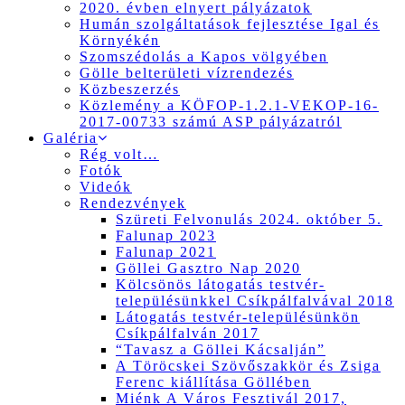
2020. évben elnyert pályázatok
Humán szolgáltatások fejlesztése Igal és
Környékén
Szomszédolás a Kapos völgyében
Gölle belterületi vízrendezés
Közbeszerzés
Közlemény a KÖFOP-1.2.1-VEKOP-16-
2017-00733 számú ASP pályázatról
Galéria
Rég volt…
Fotók
Videók
Rendezvények
Szüreti Felvonulás 2024. október 5.
Falunap 2023
Falunap 2021
Göllei Gasztro Nap 2020
Kölcsönös látogatás testvér-
településünkkel Csíkpálfalvával 2018
Látogatás testvér-településünkön
Csíkpálfalván 2017
“Tavasz a Göllei Kácsalján”
A Töröcskei Szövőszakkör és Zsiga
Ferenc kiállítása Göllében
Miénk A Város Fesztivál 2017,