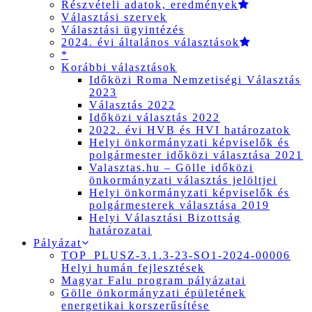
Részvételi adatok, eredmények
Választási szervek
Választási ügyintézés
2024. évi általános választások
*
Korábbi választások
Időközi Roma Nemzetiségi Választás
2023
Választás 2022
Időközi választás 2022
2022. évi HVB és HVI határozatok
Helyi önkormányzati képviselők és
polgármester időközi választása 2021
Valasztas.hu – Gölle időközi
önkormányzati választás jelöltjei
Helyi önkormányzati képviselők és
polgármesterek választása 2019
Helyi Választási Bizottság
határozatai
Pályázat
TOP_PLUSZ-3.1.3-23-SO1-2024-00006
Helyi humán fejlesztések
Magyar Falu program pályázatai
Gölle önkormányzati épületének
energetikai korszerűsítése