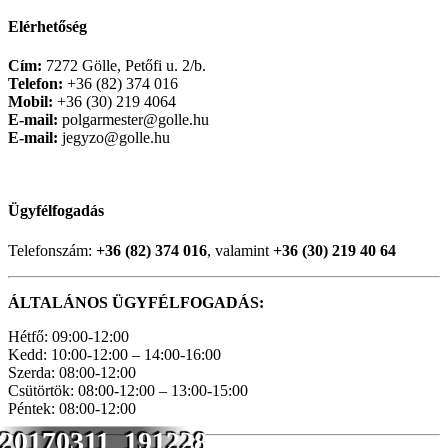
Elérhetőség
Cím:
7272 Gölle, Petőfi u. 2/b.
Telefon:
+36 (82) 374 016
Mobil:
+36 (30) 219 4064
E-mail:
polgarmester@golle.hu
E-mail:
jegyzo@golle.hu
Ügyfélfogadás
Telefonszám:
+36 (82) 374 016
, valamint
+36 (30) 219 40 64
ÁLTALÁNOS ÜGYFÉLFOGADÁS:
Hétfő: 09:00-12:00
Kedd: 10:00-12:00 – 14:00-16:00
Szerda: 08:00-12:00
Csütörtök: 08:00-12:00 – 13:00-15:00
Péntek: 08:00-12:00
20170311_191228