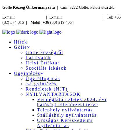
Gölle Község Önkormányzata
| Cím: 7272 Gölle, Petőfi utca 2/b.
E-mail:
jegyzo@golle.hu
| E-mail:
polgarmester@golle.hu
| Tel: +36
(82) 374 016 | Mobil: +36 (30) 219 4064
Hírek
Gölle
Gölle községről
Látnivalók
Helyi Értéktár
Szociális lakások
Ügyintézés
Ügyfélfogadás
e-Ügyintézés
Rendeletek (NJT)
NYILVÁNTARTÁSOK
Vendéglátó üzletek 2024. évi
hatósági ellenőrzési terve
Telephely nyilvántartás
Szálláshely nyilvántartás
Országos Kereskedelmi
Nyilvántartás