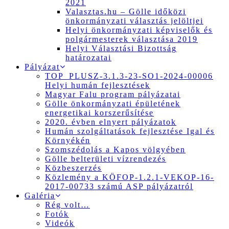
2021
Valasztas.hu – Gölle időközi
önkormányzati választás jelöltjei
Helyi önkormányzati képviselők és
polgármesterek választása 2019
Helyi Választási Bizottság
határozatai
Pályázat
TOP_PLUSZ-3.1.3-23-SO1-2024-00006
Helyi humán fejlesztések
Magyar Falu program pályázatai
Gölle önkormányzati épületének
energetikai korszerűsítése
2020. évben elnyert pályázatok
Humán szolgáltatások fejlesztése Igal és
Környékén
Szomszédolás a Kapos völgyében
Gölle belterületi vízrendezés
Közbeszerzés
Közlemény a KÖFOP-1.2.1-VEKOP-16-
2017-00733 számú ASP pályázatról
Galéria
Rég volt…
Fotók
Videók