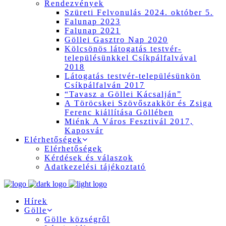
Rendezvények
Szüreti Felvonulás 2024. október 5.
Falunap 2023
Falunap 2021
Göllei Gasztro Nap 2020
Kölcsönös látogatás testvér-
településünkkel Csíkpálfalvával
2018
Látogatás testvér-településünkön
Csíkpálfalván 2017
“Tavasz a Göllei Kácsalján”
A Töröcskei Szövőszakkör és Zsiga
Ferenc kiállítása Göllében
Miénk A Város Fesztivál 2017,
Kaposvár
Elérhetőségek
Elérhetőségek
Kérdések és válaszok
Adatkezelési tájékoztató
Hírek
Gölle
Gölle községről