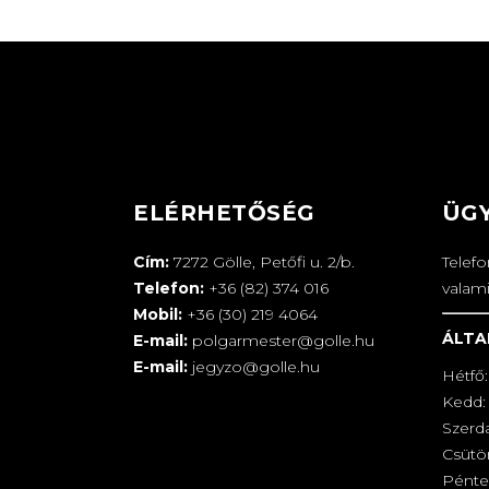
ELÉRHETŐSÉG
ÜG
Cím:
7272 Gölle, Petőfi u. 2/b.
Telef
Telefon:
+36 (82) 374 016
valam
Mobil:
+36 (30) 219 4064
ÁLTA
E-mail:
polgarmester@golle.hu
E-mail:
jegyzo@golle.hu
Hétfő:
Kedd: 
Szerd
Csütör
Pénte