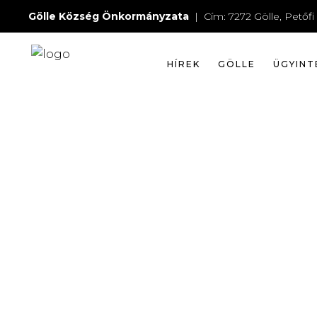
18700096
Gölle Község Önkormányzata
| Cím: 7272 Gölle, Petőfi 
HÍREK
GÖLLE
ÜGYINT