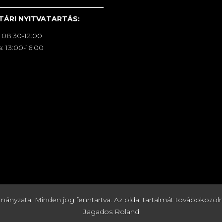
TÁRI NYITVATARTÁS:
 08:30-12:00
: 13:00-16:00
zata. Minden jog fenntartva. Az oldal tartalmát továbbközölni c
Jagados Roland