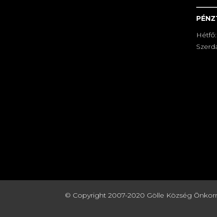
PÉNZ
Hétfő:
Szerda
© Copyright 2007-2020 Gölle Község Önkormány