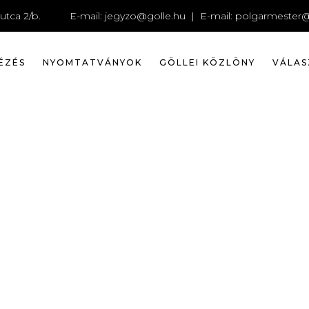
_98308171
utca 2/b.
E-mail:
jegyzo@golle.hu
| E-mail:
polgarmester@
ÉZÉS
NYOMTATVÁNYOK
GÖLLEI KÖZLÖNY
VÁLAS