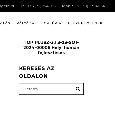
1794180_6
golle.hu
| Tel: +36 (82) 374 016 | Mobil: +36 (30) 219 4064
ZTÁS
PÁLYÁZAT
GALÉRIA
ELÉRHETŐSÉGEK
TOP_PLUSZ-3.1.3-23-SO1-
2024-00006 Helyi humán
fejlesztések
KERESÉS AZ
OLDALON
Search
for: