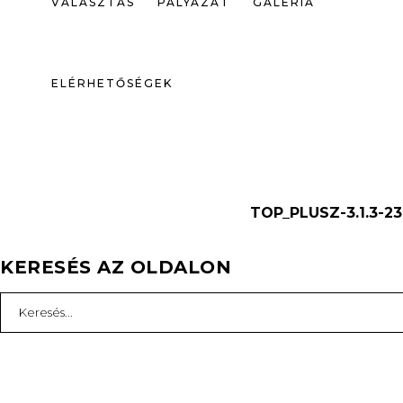
VÁLASZTÁS
PÁLYÁZAT
GALÉRIA
ELÉRHETŐSÉGEK
TOP_PLUSZ-3.1.3-23
KERESÉS AZ OLDALON
Search
for: