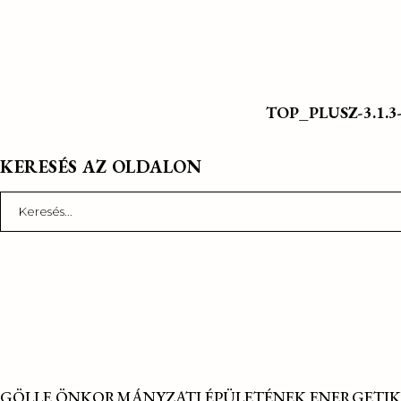
TOP_PLUSZ-3.1.3-2
KERESÉS AZ OLDALON
Search
for:
GÖLLE ÖNKORMÁNYZATI ÉPÜLETÉNEK ENERGETIK