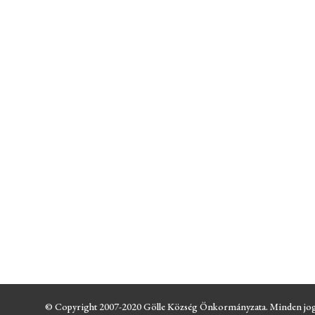
© Copyright 2007-2020 Gölle Község Önkormányzata. Minden jog fenn