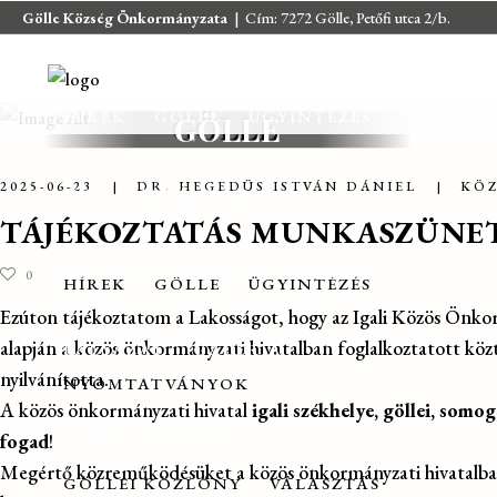
Gölle Község Önkormányzata
| Cím: 7272 Gölle, Petőfi utca 2/b.
E-mail:
jegyzo@golle.hu
| E-mail:
polgarmester@golle.hu
| Tel: +36
(82) 374 016 | Mobil: +36 (30) 219 4064
HÍREK
GÖLLE
ÜGYINTÉZÉS
GÖLLE
2025-06-23
DR. HEGEDÜS ISTVÁN DÁNIEL
KÖ
NYOMTATVÁNYOK
TÁJÉKOZTATÁS MUNKASZÜNET
GÖLLEI KÖZLÖNY
VÁLASZTÁS
0
HÍREK
GÖLLE
ÜGYINTÉZÉS
Ezúton tájékoztatom a Lakosságot, hogy az Igali Közös Önkor
alapján a közös önkormányzati hivatalban foglalkoztatott közt
PÁLYÁZAT
GALÉRIA
nyilvánította.
NYOMTATVÁNYOK
A közös önkormányzati hivatal
igali székhelye, göllei, somog
ELÉRHETŐSÉGEK
fogad
!
Megértő közreműködésüket a közös önkormányzati hivatalban f
GÖLLEI KÖZLÖNY
VÁLASZTÁS