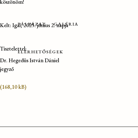
köszönöm!
PÁLYÁZAT
GALÉRIA
Kelt: Igal, 2025. június 2. napja
Tisztelettel:
ELÉRHETŐSÉGEK
Dr. Hegedüs István Dániel
jegyző