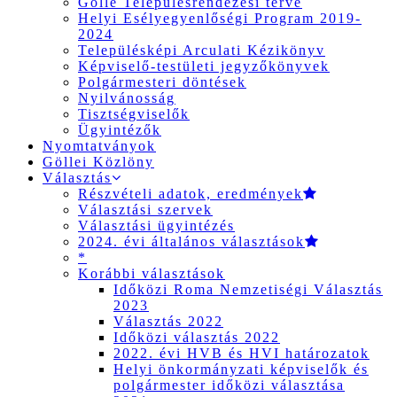
Gölle Településrendezési terve
Helyi Esélyegyenlőségi Program 2019-
2024
Településképi Arculati Kézikönyv
Képviselő-testületi jegyzőkönyvek
Polgármesteri döntések
Nyilvánosság
Tisztségviselők
Ügyintézők
Nyomtatványok
Göllei Közlöny
Választás
Részvételi adatok, eredmények
Választási szervek
Választási ügyintézés
2024. évi általános választások
*
Korábbi választások
Időközi Roma Nemzetiségi Választás
2023
Választás 2022
Időközi választás 2022
2022. évi HVB és HVI határozatok
Helyi önkormányzati képviselők és
polgármester időközi választása