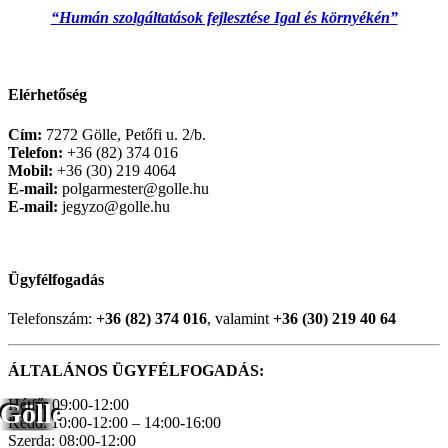
“Humán szolgáltatások fejlesztése Igal és környékén”
Elérhetőség
Cím:
7272 Gölle, Petőfi u. 2/b.
Telefon:
+36 (82) 374 016
Mobil:
+36 (30) 219 4064
E-mail:
polgarmester@golle.hu
E-mail:
jegyzo@golle.hu
Ügyfélfogadás
Telefonszám:
+36 (82) 374 016
, valamint
+36 (30) 219 40 64
ÁLTALÁNOS ÜGYFÉLFOGADÁS:
Hétfő: 09:00-12:00
Gölle
Kedd: 10:00-12:00 – 14:00-16:00
Szerda: 08:00-12:00