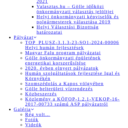
2021
Valasztas.hu – Gölle időközi
önkormányzati választás jelöltjei
Helyi önkormányzati képviselők és
polgármesterek választása 2019
Helyi Választási Bizottság
határozatai
Pályázat
TOP_PLUSZ-3.1.3-23-SO1-2024-00006
Helyi humán fejlesztések
Magyar Falu program pályázatai
Gölle önkormányzati épületének
energetikai korszerűsítése
2020. évben elnyert pályázatok
Humán szolgáltatások fejlesztése Igal és
Környékén
Szomszédolás a Kapos völgyében
Gölle belterületi vízrendezés
Közbeszerzés
Közlemény a KÖFOP-1.2.1-VEKOP-16-
2017-00733 számú ASP pályázatról
Galéria
Rég volt…
Fotók
Videók