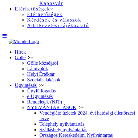
Kaposvár
Elérhetőségek
Elérhetőségek
Kérdések és válaszok
Adatkezelési tájékoztató
Hírek
Gölle
Gölle községről
Látnivalók
Helyi Értéktár
Szociális lakások
Ügyintézés
Ügyfélfogadás
e-Ügyintézés
Rendeletek (NJT)
NYILVÁNTARTÁSOK
Vendéglátó üzletek 2024. évi hatósági ellenőrzési
terve
Telephely nyilvántartás
Szálláshely nyilvántartás
Országos Kereskedelmi Nyilvántartás