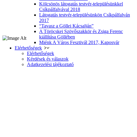
Kölcsönös látogatás testvér-településünkkel
Csíkpálfalvával 2018
Látogatás testvér-településünkön Csíkpálfalván
2017
“Tavasz a Göllei Kácsalján”
A Töröcskei Szövőszakkör és Zsiga Ferenc
kiállítása Göllében
Miénk A Város Fesztivál 2017, Kaposvár
Elérhetőségek
Elérhetőségek
Kérdések és válaszok
Adatkezelési tájékoztató