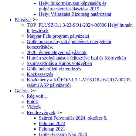
Helyi önkormányzati képviselők és
polgármesterek választása 2019
Helyi Választási Bizottság határozatai
Pályázat
TOP_PLUSZ-3.1.3-23-SO1-2024-00006 Helyi humán
fejlesztések
Magyar Falu program pályázatai
Gölle önkormányzati épületének energetikai
korszerűsítése
2020. évben elnyert pályázatok
Humán szolgáltatások fejlesztése Igal és Környékén
Szomszédolás a Kapos völgyében
Gölle belterületi vízrendezés
Közbeszerzés
Közlemény a KÖFOP-1.2.1-VEKOP-16-2017-00733
számú ASP pályázatról
Galéria
Rég volt…
Fotók
Videók
Rendezvények
Szüreti Felvonulás 2024. október 5.
Falunap 2023
Falunap 2021
Göllei Gasztro Nap 2020