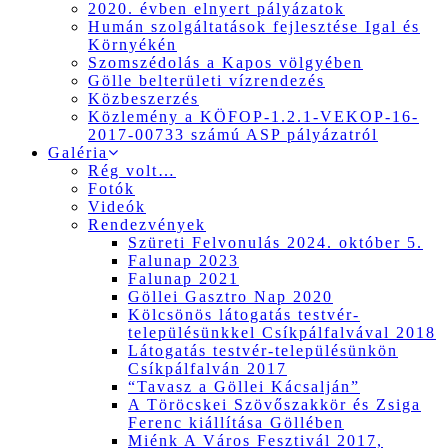
2020. évben elnyert pályázatok
Humán szolgáltatások fejlesztése Igal és
Környékén
Szomszédolás a Kapos völgyében
Gölle belterületi vízrendezés
Közbeszerzés
Közlemény a KÖFOP-1.2.1-VEKOP-16-
2017-00733 számú ASP pályázatról
Galéria
Rég volt…
Fotók
Videók
Rendezvények
Szüreti Felvonulás 2024. október 5.
Falunap 2023
Falunap 2021
Göllei Gasztro Nap 2020
Kölcsönös látogatás testvér-
településünkkel Csíkpálfalvával 2018
Látogatás testvér-településünkön
Csíkpálfalván 2017
“Tavasz a Göllei Kácsalján”
A Töröcskei Szövőszakkör és Zsiga
Ferenc kiállítása Göllében
Miénk A Város Fesztivál 2017,