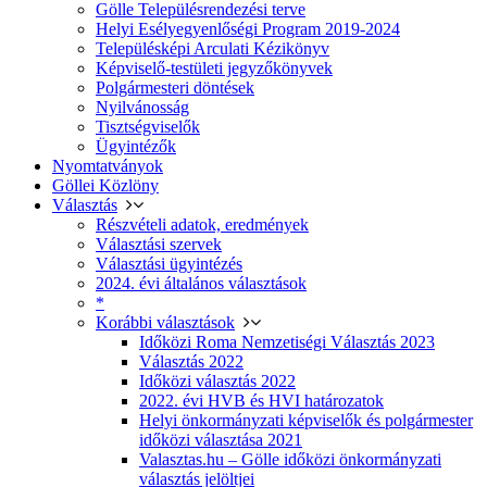
Gölle Településrendezési terve
Helyi Esélyegyenlőségi Program 2019-2024
Településképi Arculati Kézikönyv
Képviselő-testületi jegyzőkönyvek
Polgármesteri döntések
Nyilvánosság
Tisztségviselők
Ügyintézők
Nyomtatványok
Göllei Közlöny
Választás
Részvételi adatok, eredmények
Választási szervek
Választási ügyintézés
2024. évi általános választások
*
Korábbi választások
Időközi Roma Nemzetiségi Választás 2023
Választás 2022
Időközi választás 2022
2022. évi HVB és HVI határozatok
Helyi önkormányzati képviselők és polgármester
időközi választása 2021
Valasztas.hu – Gölle időközi önkormányzati
választás jelöltjei