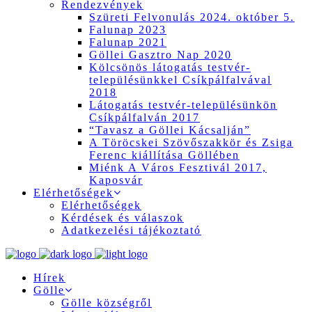
Rendezvények
Szüreti Felvonulás 2024. október 5.
Falunap 2023
Falunap 2021
Göllei Gasztro Nap 2020
Kölcsönös látogatás testvér-
településünkkel Csíkpálfalvával
2018
Látogatás testvér-településünkön
Csíkpálfalván 2017
“Tavasz a Göllei Kácsalján”
A Töröcskei Szövőszakkör és Zsiga
Ferenc kiállítása Göllében
Miénk A Város Fesztivál 2017,
Kaposvár
Elérhetőségek
Elérhetőségek
Kérdések és válaszok
Adatkezelési tájékoztató
Hírek
Gölle
Gölle községről