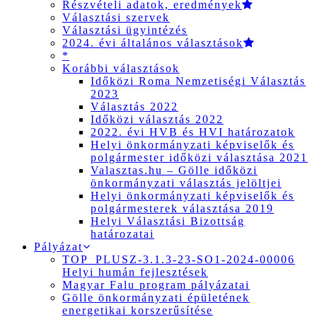
Részvételi adatok, eredmények
Választási szervek
Választási ügyintézés
2024. évi általános választások
*
Korábbi választások
Időközi Roma Nemzetiségi Választás
2023
Választás 2022
Időközi választás 2022
2022. évi HVB és HVI határozatok
Helyi önkormányzati képviselők és
polgármester időközi választása 2021
Valasztas.hu – Gölle időközi
önkormányzati választás jelöltjei
Helyi önkormányzati képviselők és
polgármesterek választása 2019
Helyi Választási Bizottság
határozatai
Pályázat
TOP_PLUSZ-3.1.3-23-SO1-2024-00006
Helyi humán fejlesztések
Magyar Falu program pályázatai
Gölle önkormányzati épületének
energetikai korszerűsítése