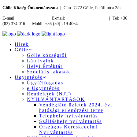
Gölle Község Önkormányzata
| Cím: 7272 Gölle, Petőfi utca 2/b.
E-mail:
jegyzo@golle.hu
| E-mail:
polgarmester@golle.hu
| Tel: +36
(82) 374 016 | Mobil: +36 (30) 219 4064
Hírek
Gölle
Gölle községről
Látnivalók
Helyi Értéktár
Szociális lakások
Ügyintézés
Ügyfélfogadás
e-Ügyintézés
Rendeletek (NJT)
NYILVÁNTARTÁSOK
Vendéglátó üzletek 2024. évi
hatósági ellenőrzési terve
Telephely nyilvántartás
Szálláshely nyilvántartás
Országos Kereskedelmi
Nyilvántartás