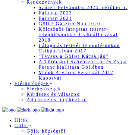
Rendezvények
Szüreti Felvonulás 2024. október 5.
Falunap 2023
Falunap 2021
Göllei Gasztro Nap 2020
Kölcsönös látogatás testvér-
településünkkel Csíkpálfalvával
2018
Látogatás testvér-településünkön
Csíkpálfalván 2017
“Tavasz a Göllei Kácsalján”
A Töröcskei Szövőszakkör és Zsiga
Ferenc kiállítása Göllében
Miénk A Város Fesztivál 2017,
Kaposvár
Elérhetőségek
Elérhetőségek
Kérdések és válaszok
Adatkezelési tájékoztató
Hírek
Gölle
Gölle községről