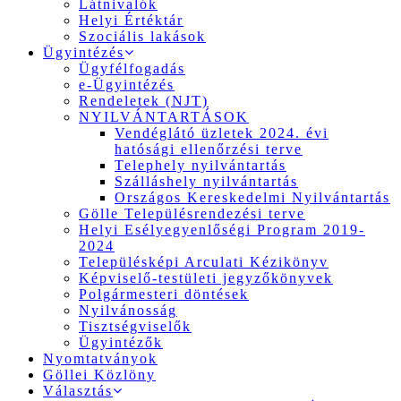
Látnivalók
Helyi Értéktár
Szociális lakások
Ügyintézés
Ügyfélfogadás
e-Ügyintézés
Rendeletek (NJT)
NYILVÁNTARTÁSOK
Vendéglátó üzletek 2024. évi
hatósági ellenőrzési terve
Telephely nyilvántartás
Szálláshely nyilvántartás
Országos Kereskedelmi Nyilvántartás
Gölle Településrendezési terve
Helyi Esélyegyenlőségi Program 2019-
2024
Településképi Arculati Kézikönyv
Képviselő-testületi jegyzőkönyvek
Polgármesteri döntések
Nyilvánosság
Tisztségviselők
Ügyintézők
Nyomtatványok
Göllei Közlöny
Választás