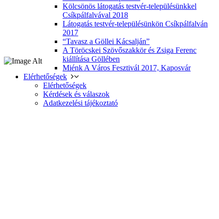
Kölcsönös látogatás testvér-településünkkel
Csíkpálfalvával 2018
Látogatás testvér-településünkön Csíkpálfalván
2017
“Tavasz a Göllei Kácsalján”
A Töröcskei Szövőszakkör és Zsiga Ferenc
kiállítása Göllében
Miénk A Város Fesztivál 2017, Kaposvár
Elérhetőségek
Elérhetőségek
Kérdések és válaszok
Adatkezelési tájékoztató