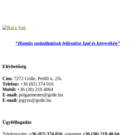
“Humán szolgáltatások fejlesztése Igal és környékén”
Elérhetőség
Cím:
7272 Gölle, Petőfi u. 2/b.
Telefon:
+36 (82) 374 016
Mobil:
+36 (30) 219 4064
E-mail:
polgarmester@golle.hu
E-mail:
jegyzo@golle.hu
Ügyfélfogadás
Telefonszám:
+36 (82) 374 016
, valamint
+36 (30) 219 40 64