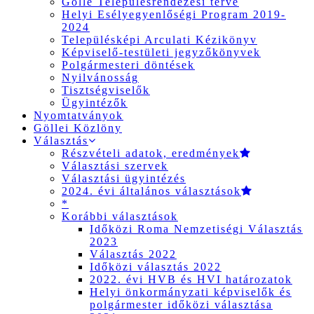
Gölle Településrendezési terve
Helyi Esélyegyenlőségi Program 2019-
2024
Településképi Arculati Kézikönyv
Képviselő-testületi jegyzőkönyvek
Polgármesteri döntések
Nyilvánosság
Tisztségviselők
Ügyintézők
Nyomtatványok
Göllei Közlöny
Választás
Részvételi adatok, eredmények
Választási szervek
Választási ügyintézés
2024. évi általános választások
*
Korábbi választások
Időközi Roma Nemzetiségi Választás
2023
Választás 2022
Időközi választás 2022
2022. évi HVB és HVI határozatok
Helyi önkormányzati képviselők és
polgármester időközi választása