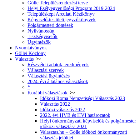
Gölle Településrendezési terve
Helyi Esélyegyenlőségi Program 2019-2024
Településképi Arculati Kézikönyv
Képviselő-testületi jegyzőkönyvek
Polgármesteri döntések
Nyilvánosság
Tisztségviselők
Ügyintézők
Nyomtatványok
Göllei Közlöny
Választás
Részvételi adatok, eredmények
Választási szervek
Választási ügyintézés
2024. évi általános választások
*
Korábbi választások
Időközi Roma Nemzetiségi Választás 2023
Választás 2022
Időközi választás 2022
2022. évi HVB és HVI határozatok
Helyi önkormányzati képviselők és polgármester
időközi választása 2021
Valasztas.hu – Gölle időközi önkormányzati
választás jelöltjei