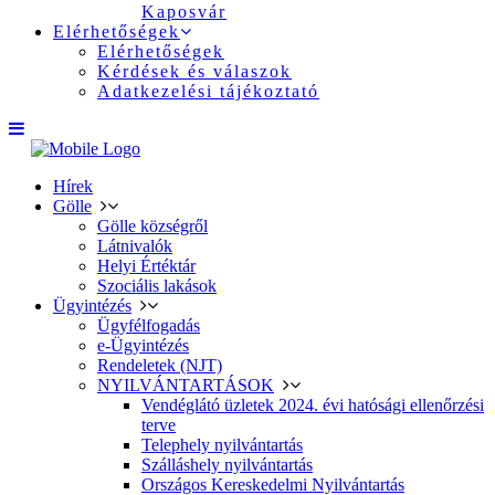
Kaposvár
Elérhetőségek
Elérhetőségek
Kérdések és válaszok
Adatkezelési tájékoztató
Hírek
Gölle
Gölle községről
Látnivalók
Helyi Értéktár
Szociális lakások
Ügyintézés
Ügyfélfogadás
e-Ügyintézés
Rendeletek (NJT)
NYILVÁNTARTÁSOK
Vendéglátó üzletek 2024. évi hatósági ellenőrzési
terve
Telephely nyilvántartás
Szálláshely nyilvántartás
Országos Kereskedelmi Nyilvántartás