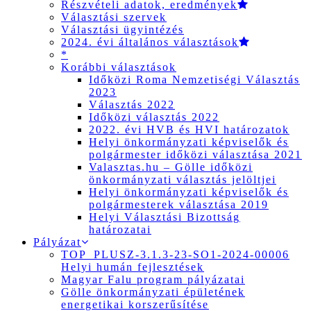
Részvételi adatok, eredmények
Választási szervek
Választási ügyintézés
2024. évi általános választások
*
Korábbi választások
Időközi Roma Nemzetiségi Választás
2023
Választás 2022
Időközi választás 2022
2022. évi HVB és HVI határozatok
Helyi önkormányzati képviselők és
polgármester időközi választása 2021
Valasztas.hu – Gölle időközi
önkormányzati választás jelöltjei
Helyi önkormányzati képviselők és
polgármesterek választása 2019
Helyi Választási Bizottság
határozatai
Pályázat
TOP_PLUSZ-3.1.3-23-SO1-2024-00006
Helyi humán fejlesztések
Magyar Falu program pályázatai
Gölle önkormányzati épületének
energetikai korszerűsítése