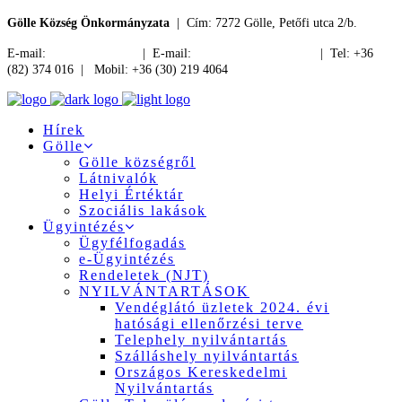
Gölle Község Önkormányzata
| Cím: 7272 Gölle, Petőfi utca 2/b.
E-mail:
jegyzo@golle.hu
| E-mail:
polgarmester@golle.hu
| Tel: +36
(82) 374 016 | Mobil: +36 (30) 219 4064
Hírek
Gölle
Gölle községről
Látnivalók
Helyi Értéktár
Szociális lakások
Ügyintézés
Ügyfélfogadás
e-Ügyintézés
Rendeletek (NJT)
NYILVÁNTARTÁSOK
Vendéglátó üzletek 2024. évi
hatósági ellenőrzési terve
Telephely nyilvántartás
Szálláshely nyilvántartás
Országos Kereskedelmi
Nyilvántartás