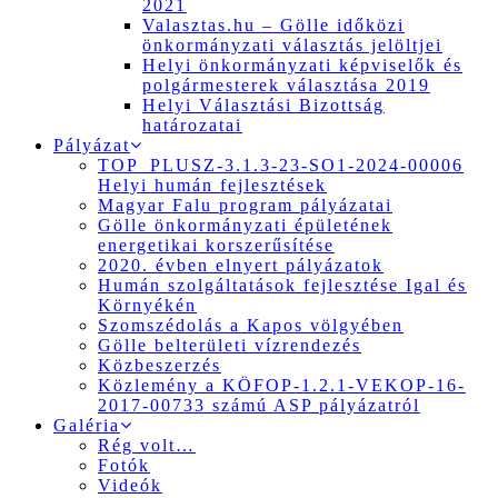
2021
Valasztas.hu – Gölle időközi
önkormányzati választás jelöltjei
Helyi önkormányzati képviselők és
polgármesterek választása 2019
Helyi Választási Bizottság
határozatai
Pályázat
TOP_PLUSZ-3.1.3-23-SO1-2024-00006
Helyi humán fejlesztések
Magyar Falu program pályázatai
Gölle önkormányzati épületének
energetikai korszerűsítése
2020. évben elnyert pályázatok
Humán szolgáltatások fejlesztése Igal és
Környékén
Szomszédolás a Kapos völgyében
Gölle belterületi vízrendezés
Közbeszerzés
Közlemény a KÖFOP-1.2.1-VEKOP-16-
2017-00733 számú ASP pályázatról
Galéria
Rég volt…
Fotók
Videók