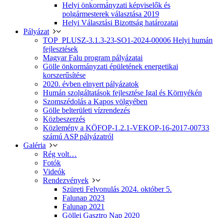
Helyi önkormányzati képviselők és
polgármesterek választása 2019
Helyi Választási Bizottság határozatai
Pályázat
TOP_PLUSZ-3.1.3-23-SO1-2024-00006 Helyi humán
fejlesztések
Magyar Falu program pályázatai
Gölle önkormányzati épületének energetikai
korszerűsítése
2020. évben elnyert pályázatok
Humán szolgáltatások fejlesztése Igal és Környékén
Szomszédolás a Kapos völgyében
Gölle belterületi vízrendezés
Közbeszerzés
Közlemény a KÖFOP-1.2.1-VEKOP-16-2017-00733
számú ASP pályázatról
Galéria
Rég volt…
Fotók
Videók
Rendezvények
Szüreti Felvonulás 2024. október 5.
Falunap 2023
Falunap 2021
Göllei Gasztro Nap 2020