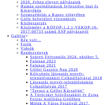
2020. évben elnyert pályázatok
Humán szolgáltatások fejlesztése Igal és
Környékén
Szomszédolás a Kapos völgyében
Gölle belterületi vízrendezés
Közbeszerzés
Közlemény a KÖFOP-1.2.1-VEKOP-16-
2017-00733 számú ASP pályázatról
Galéria
Rég volt…
Fotók
Videók
Rendezvények
Szüreti Felvonulás 2024. október 5.
Falunap 2023
Falunap 2021
Göllei Gasztro Nap 2020
Kölcsönös látogatás testvér-
településünkkel Csíkpálfalvával 2018
Látogatás testvér-településünkön
Csíkpálfalván 2017
“Tavasz a Göllei Kácsalján”
A Töröcskei Szövőszakkör és Zsiga
Ferenc kiállítása Göllében
Miénk A Város Fesztivál 2017,