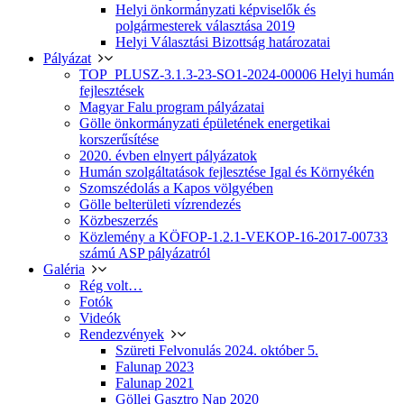
Helyi önkormányzati képviselők és
polgármesterek választása 2019
Helyi Választási Bizottság határozatai
Pályázat
TOP_PLUSZ-3.1.3-23-SO1-2024-00006 Helyi humán
fejlesztések
Magyar Falu program pályázatai
Gölle önkormányzati épületének energetikai
korszerűsítése
2020. évben elnyert pályázatok
Humán szolgáltatások fejlesztése Igal és Környékén
Szomszédolás a Kapos völgyében
Gölle belterületi vízrendezés
Közbeszerzés
Közlemény a KÖFOP-1.2.1-VEKOP-16-2017-00733
számú ASP pályázatról
Galéria
Rég volt…
Fotók
Videók
Rendezvények
Szüreti Felvonulás 2024. október 5.
Falunap 2023
Falunap 2021
Göllei Gasztro Nap 2020