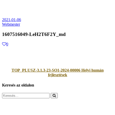
2021-01-06
Webmester
1607516049-LeH2T6F2Y_md
0
TOP_PLUSZ-3.1.3-23-SO1-2024-00006 Helyi humán
fejlesztések
Keresés az oldalon
Search
for: