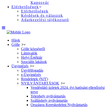
Kaposvár
Elérhetőségek
Elérhetőségek
Kérdések és válaszok
Adatkezelési tájékoztató
Hírek
Gölle
Gölle községről
Látnivalók
Helyi Értéktár
Szociális lakások
Ügyintézés
Ügyfélfogadás
e-Ügyintézés
Rendeletek (NJT)
NYILVÁNTARTÁSOK
Vendéglátó üzletek 2024. évi hatósági ellenőrzési
terve
Telephely nyilvántartás
Szálláshely nyilvántartás
Országos Kereskedelmi Nyilvántartás