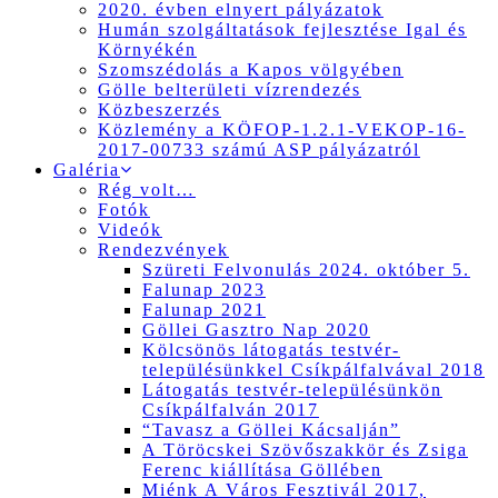
2020. évben elnyert pályázatok
Humán szolgáltatások fejlesztése Igal és
Környékén
Szomszédolás a Kapos völgyében
Gölle belterületi vízrendezés
Közbeszerzés
Közlemény a KÖFOP-1.2.1-VEKOP-16-
2017-00733 számú ASP pályázatról
Galéria
Rég volt…
Fotók
Videók
Rendezvények
Szüreti Felvonulás 2024. október 5.
Falunap 2023
Falunap 2021
Göllei Gasztro Nap 2020
Kölcsönös látogatás testvér-
településünkkel Csíkpálfalvával 2018
Látogatás testvér-településünkön
Csíkpálfalván 2017
“Tavasz a Göllei Kácsalján”
A Töröcskei Szövőszakkör és Zsiga
Ferenc kiállítása Göllében
Miénk A Város Fesztivál 2017,