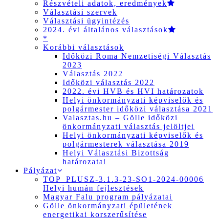
Részvételi adatok, eredmények
Választási szervek
Választási ügyintézés
2024. évi általános választások
*
Korábbi választások
Időközi Roma Nemzetiségi Választás
2023
Választás 2022
Időközi választás 2022
2022. évi HVB és HVI határozatok
Helyi önkormányzati képviselők és
polgármester időközi választása 2021
Valasztas.hu – Gölle időközi
önkormányzati választás jelöltjei
Helyi önkormányzati képviselők és
polgármesterek választása 2019
Helyi Választási Bizottság
határozatai
Pályázat
TOP_PLUSZ-3.1.3-23-SO1-2024-00006
Helyi humán fejlesztések
Magyar Falu program pályázatai
Gölle önkormányzati épületének
energetikai korszerűsítése