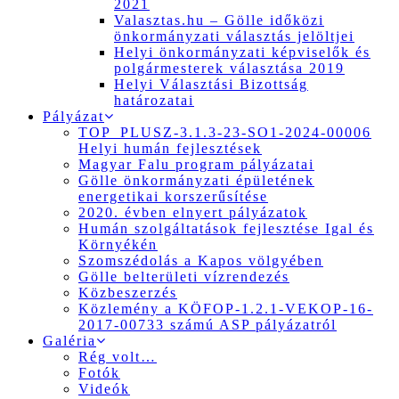
2021
Valasztas.hu – Gölle időközi
önkormányzati választás jelöltjei
Helyi önkormányzati képviselők és
polgármesterek választása 2019
Helyi Választási Bizottság
határozatai
Pályázat
TOP_PLUSZ-3.1.3-23-SO1-2024-00006
Helyi humán fejlesztések
Magyar Falu program pályázatai
Gölle önkormányzati épületének
energetikai korszerűsítése
2020. évben elnyert pályázatok
Humán szolgáltatások fejlesztése Igal és
Környékén
Szomszédolás a Kapos völgyében
Gölle belterületi vízrendezés
Közbeszerzés
Közlemény a KÖFOP-1.2.1-VEKOP-16-
2017-00733 számú ASP pályázatról
Galéria
Rég volt…
Fotók
Videók