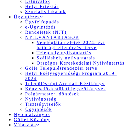
Látnivalók
Helyi Értéktár
Szociális lakások
Ügyintézés
Ügyfélfogadás
e-Ügyintézés
Rendeletek (NJT)
NYILVÁNTARTÁSOK
Vendéglátó üzletek 2024. évi
hatósági ellenőrzési terve
Telephely nyilvántartás
Szálláshely nyilvántartás
Országos Kereskedelmi Nyilvántartás
Gölle Településrendezési terve
Helyi Esélyegyenlőségi Program 2019-
2024
Településképi Arculati Kézikönyv
Képviselő-testületi jegyzőkönyvek
Polgármesteri döntések
Nyilvánosság
Tisztségviselők
Ügyintézők
Nyomtatványok
Göllei Közlöny
Választás