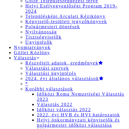
Gölle Településrendezési terve
Helyi Esélyegyenlőségi Program 2019-
2024
Településképi Arculati Kézikönyv
Képviselő-testületi jegyzőkönyvek
Polgármesteri döntések
Nyilvánosság
Tisztségviselők
Ügyintézők
Nyomtatványok
Göllei Közlöny
Választás
Részvételi adatok, eredmények
Választási szervek
Választási ügyintézés
2024. évi általános választások
*
Korábbi választások
Időközi Roma Nemzetiségi Választás
2023
Választás 2022
Időközi választás 2022
2022. évi HVB és HVI határozatok
Helyi önkormányzati képviselők és
polgármester időközi választása