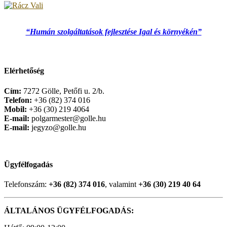
“Humán szolgáltatások fejlesztése Igal és környékén”
Elérhetőség
Cím:
7272 Gölle, Petőfi u. 2/b.
Telefon:
+36 (82) 374 016
Mobil:
+36 (30) 219 4064
E-mail:
polgarmester@golle.hu
E-mail:
jegyzo@golle.hu
Ügyfélfogadás
Telefonszám:
+36 (82) 374 016
, valamint
+36 (30) 219 40 64
ÁLTALÁNOS ÜGYFÉLFOGADÁS: