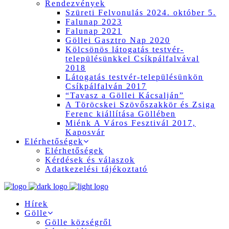
Rendezvények
Szüreti Felvonulás 2024. október 5.
Falunap 2023
Falunap 2021
Göllei Gasztro Nap 2020
Kölcsönös látogatás testvér-
településünkkel Csíkpálfalvával
2018
Látogatás testvér-településünkön
Csíkpálfalván 2017
“Tavasz a Göllei Kácsalján”
A Töröcskei Szövőszakkör és Zsiga
Ferenc kiállítása Göllében
Miénk A Város Fesztivál 2017,
Kaposvár
Elérhetőségek
Elérhetőségek
Kérdések és válaszok
Adatkezelési tájékoztató
Hírek
Gölle
Gölle községről