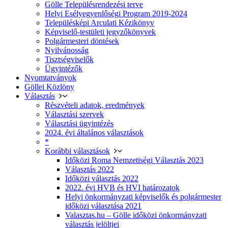
Gölle Településrendezési terve
Helyi Esélyegyenlőségi Program 2019-2024
Településképi Arculati Kézikönyv
Képviselő-testületi jegyzőkönyvek
Polgármesteri döntések
Nyilvánosság
Tisztségviselők
Ügyintézők
Nyomtatványok
Göllei Közlöny
Választás
Részvételi adatok, eredmények
Választási szervek
Választási ügyintézés
2024. évi általános választások
*
Korábbi választások
Időközi Roma Nemzetiségi Választás 2023
Választás 2022
Időközi választás 2022
2022. évi HVB és HVI határozatok
Helyi önkormányzati képviselők és polgármester
időközi választása 2021
Valasztas.hu – Gölle időközi önkormányzati
választás jelöltjei