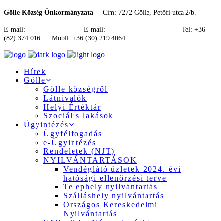
Gölle Község Önkormányzata
| Cím: 7272 Gölle, Petőfi utca 2/b.
E-mail:
jegyzo@golle.hu
| E-mail:
polgarmester@golle.hu
| Tel: +36
(82) 374 016 | Mobil: +36 (30) 219 4064
Hírek
Gölle
Gölle községről
Látnivalók
Helyi Értéktár
Szociális lakások
Ügyintézés
Ügyfélfogadás
e-Ügyintézés
Rendeletek (NJT)
NYILVÁNTARTÁSOK
Vendéglátó üzletek 2024. évi
hatósági ellenőrzési terve
Telephely nyilvántartás
Szálláshely nyilvántartás
Országos Kereskedelmi
Nyilvántartás