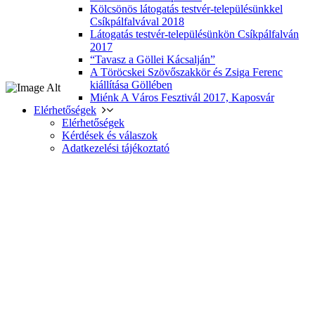
Kölcsönös látogatás testvér-településünkkel
Csíkpálfalvával 2018
Látogatás testvér-településünkön Csíkpálfalván
2017
“Tavasz a Göllei Kácsalján”
A Töröcskei Szövőszakkör és Zsiga Ferenc
kiállítása Göllében
Miénk A Város Fesztivál 2017, Kaposvár
Elérhetőségek
Elérhetőségek
Kérdések és válaszok
Adatkezelési tájékoztató