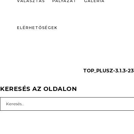
VÁLASZTÁS
PÁLYÁZAT
GALÉRIA
ELÉRHETŐSÉGEK
TOP_PLUSZ-3.1.3-23
KERESÉS AZ OLDALON
Search
for: