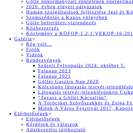
Gölle önkormányzati épületének energetikai
2020. évben elnyert pályázatok
Humán szolgáltatások fejlesztése Igal és K
Szomszédolás a Kapos völgyében
Gölle belterületi vízrendezés
Közbeszerzés
Közlemény a KÖFOP-1.2.1-VEKOP-16-2017
Galéria
Rég volt…
Fotók
Videók
Rendezvények
Szüreti Felvonulás 2024. október 5.
Falunap 2023
Falunap 2021
Göllei Gasztro Nap 2020
Kölcsönös látogatás testvér-település
Látogatás testvér-településünkön Csík
“Tavasz a Göllei Kácsalján”
A Töröcskei Szövőszakkör és Zsiga Fer
Miénk A Város Fesztivál 2017, Kapos
Elérhetőségek
Elérhetőségek
Kérdések és válaszok
Adatkezelési tájékoztató