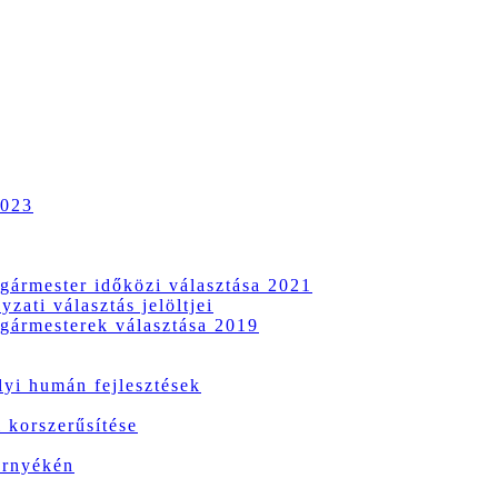
2023
gármester időközi választása 2021
zati választás jelöltjei
gármesterek választása 2019
i humán fejlesztések
 korszerűsítése
örnyékén