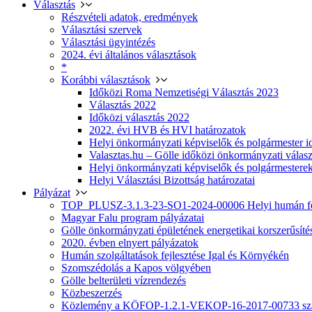
Választás
Részvételi adatok, eredmények
Választási szervek
Választási ügyintézés
2024. évi általános választások
*
Korábbi választások
Időközi Roma Nemzetiségi Választás 2023
Választás 2022
Időközi választás 2022
2022. évi HVB és HVI határozatok
Helyi önkormányzati képviselők és polgármester i
Valasztas.hu – Gölle időközi önkormányzati választá
Helyi önkormányzati képviselők és polgármesterek
Helyi Választási Bizottság határozatai
Pályázat
TOP_PLUSZ-3.1.3-23-SO1-2024-00006 Helyi humán fej
Magyar Falu program pályázatai
Gölle önkormányzati épületének energetikai korszerűsíté
2020. évben elnyert pályázatok
Humán szolgáltatások fejlesztése Igal és Környékén
Szomszédolás a Kapos völgyében
Gölle belterületi vízrendezés
Közbeszerzés
Közlemény a KÖFOP-1.2.1-VEKOP-16-2017-00733 szá