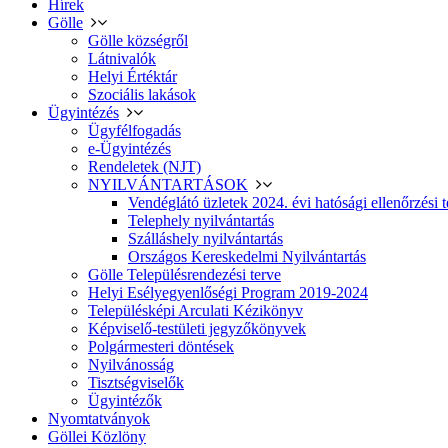
Hírek
Gölle
Gölle községről
Látnivalók
Helyi Értéktár
Szociális lakások
Ügyintézés
Ügyfélfogadás
e-Ügyintézés
Rendeletek (NJT)
NYILVÁNTARTÁSOK
Vendéglátó üzletek 2024. évi hatósági ellenőrzési t
Telephely nyilvántartás
Szálláshely nyilvántartás
Országos Kereskedelmi Nyilvántartás
Gölle Településrendezési terve
Helyi Esélyegyenlőségi Program 2019-2024
Településképi Arculati Kézikönyv
Képviselő-testületi jegyzőkönyvek
Polgármesteri döntések
Nyilvánosság
Tisztségviselők
Ügyintézők
Nyomtatványok
Göllei Közlöny