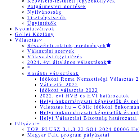
Képviselő-testületi jegyzőkönyvek
Polgármesteri döntések
Nyilvánosság
Tisztségviselők
Ügyintézők
Nyomtatványok
Göllei Közlöny
Választás
Részvételi adatok, eredmények
Választási szervek
Választási ügyintézés
2024. évi általános választások
*
Korábbi választások
Időközi Roma Nemzetiségi Választás 
Választás 2022
Időközi választás 2022
2022. évi HVB és HVI határozatok
Helyi önkormányzati képviselők és pol
Valasztas.hu – Gölle időközi önkormány
Helyi önkormányzati képviselők és pol
Helyi Választási Bizottság határozatai
Pályázat
TOP_PLUSZ-3.1.3-23-SO1-2024-00006 Hely
Magyar Falu program pályázatai