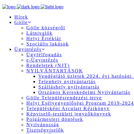
Hírek
Gölle
Gölle községről
Látnivalók
Helyi Értéktár
Szociális lakások
Ügyintézés
Ügyfélfogadás
e-Ügyintézés
Rendeletek (NJT)
NYILVÁNTARTÁSOK
Vendéglátó üzletek 2024. évi hatósági 
Telephely nyilvántartás
Szálláshely nyilvántartás
Országos Kereskedelmi Nyilvántartás
Gölle Településrendezési terve
Helyi Esélyegyenlőségi Program 2019-2024
Településképi Arculati Kézikönyv
Képviselő-testületi jegyzőkönyvek
Polgármesteri döntések
Nyilvánosság
Tisztségviselők