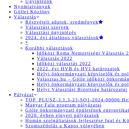
Ügyintézők
Nyomtatványok
Göllei Közlöny
Választás
Részvételi adatok, eredmények
Választási szervek
Választási ügyintézés
2024. évi általános választások
*
Korábbi választások
Időközi Roma Nemzetiségi Választás 
Választás 2022
Időközi választás 2022
2022. évi HVB és HVI határozatok
Helyi önkormányzati képviselők és pol
Valasztas.hu – Gölle időközi önkormány
Helyi önkormányzati képviselők és pol
Helyi Választási Bizottság határozatai
Pályázat
TOP_PLUSZ-3.1.3-23-SO1-2024-00006 Hely
Magyar Falu program pályázatai
Gölle önkormányzati épületének energetikai
2020. évben elnyert pályázatok
Humán szolgáltatások fejlesztése Igal és K
Szomszédolás a Kapos völgyében