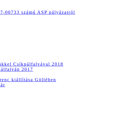
-00733 számú ASP pályázatról
ünkkel Csíkpálfalvával 2018
pálfalván 2017
enc kiállítása Göllében
vár