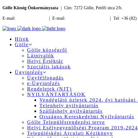
Gölle Község Önkormányzata
| Cím: 7272 Gölle, Petőfi utca 2/b.
E-mail:
jegyzo@golle.hu
| E-mail:
polgarmester@golle.hu
| Tel: +36 (82)
Hírek
Gölle
Gölle községről
Látnivalók
Helyi Értéktár
Szociális lakások
Ügyintézés
Ügyfélfogadás
e-Ügyintézés
Rendeletek (NJT)
NYILVÁNTARTÁSOK
Vendéglátó üzletek 2024. évi hatósági 
Telephely nyilvántartás
Szálláshely nyilvántartás
Országos Kereskedelmi Nyilvántartás
Gölle Településrendezési terve
Helyi Esélyegyenlőségi Program 2019-2024
Településképi Arculati Kézikönyv