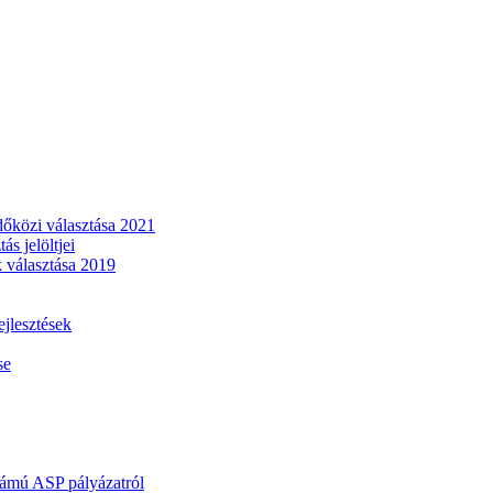
dőközi választása 2021
s jelöltjei
 választása 2019
lesztések
se
mú ASP pályázatról