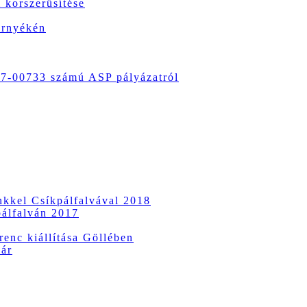
 korszerűsítése
örnyékén
-00733 számú ASP pályázatról
ünkkel Csíkpálfalvával 2018
pálfalván 2017
enc kiállítása Göllében
vár