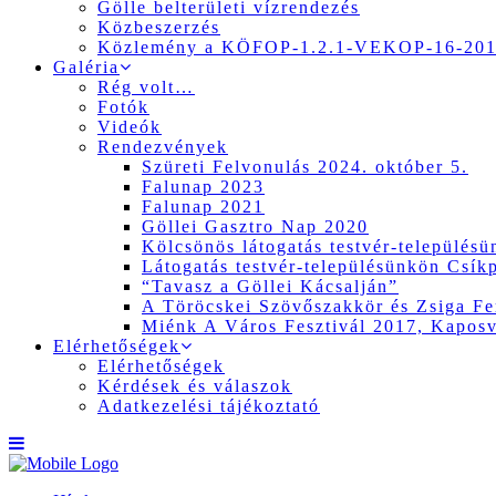
Gölle belterületi vízrendezés
Közbeszerzés
Közlemény a KÖFOP-1.2.1-VEKOP-16-2017
Galéria
Rég volt…
Fotók
Videók
Rendezvények
Szüreti Felvonulás 2024. október 5.
Falunap 2023
Falunap 2021
Göllei Gasztro Nap 2020
Kölcsönös látogatás testvér-település
Látogatás testvér-településünkön Csík
“Tavasz a Göllei Kácsalján”
A Töröcskei Szövőszakkör és Zsiga Fer
Miénk A Város Fesztivál 2017, Kapos
Elérhetőségek
Elérhetőségek
Kérdések és válaszok
Adatkezelési tájékoztató