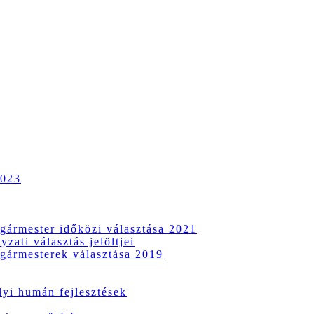
2023
gármester időközi választása 2021
zati választás jelöltjei
gármesterek választása 2019
i humán fejlesztések