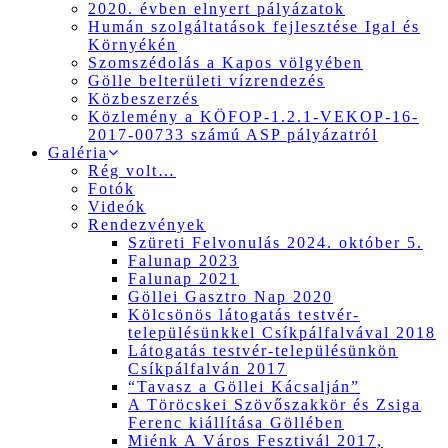
2020. évben elnyert pályázatok
Humán szolgáltatások fejlesztése Igal és
Környékén
Szomszédolás a Kapos völgyében
Gölle belterületi vízrendezés
Közbeszerzés
Közlemény a KÖFOP-1.2.1-VEKOP-16-
2017-00733 számú ASP pályázatról
Galéria
Rég volt…
Fotók
Videók
Rendezvények
Szüreti Felvonulás 2024. október 5.
Falunap 2023
Falunap 2021
Göllei Gasztro Nap 2020
Kölcsönös látogatás testvér-
településünkkel Csíkpálfalvával 2018
Látogatás testvér-településünkön
Csíkpálfalván 2017
“Tavasz a Göllei Kácsalján”
A Töröcskei Szövőszakkör és Zsiga
Ferenc kiállítása Göllében
Miénk A Város Fesztivál 2017,