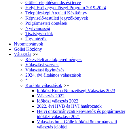
Gölle Településrendezési terve
Helyi Esélyegyenlőségi Program 2019-2024
Településképi Arculati Kézikönyv
Képviselő-testületi jegyzőkönyvek
Polgármesteri döntések
Nyilvánosság
Tisztségviselők
Ügyintézők
Nyomtatványok
Göllei Közlöny
Választás
Részvételi adatok, eredmények
Választási szervek
Választási ügyintézés
2024. évi általános választások
*
Korábbi választások
Időközi Roma Nemzetiségi Választás 2023
Választás 2022
Időközi választás 2022
2022. évi HVB és HVI határozatok
Helyi önkormányzati képviselők és polgármester
időközi választása 2021
Valasztas.hu – Gölle időközi önkormányzati
választás jelöltjei