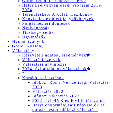
Gölle Településrendezési terve
Helyi Esélyegyenlőségi Program 2019-
2024
Településképi Arculati Kézikönyv
Képviselő-testületi jegyzőkönyvek
Polgármesteri döntések
Nyilvánosság
Tisztségviselők
Ügyintézők
Nyomtatványok
Göllei Közlöny
Választás
Részvételi adatok, eredmények
Választási szervek
Választási ügyintézés
2024. évi általános választások
*
Korábbi választások
Időközi Roma Nemzetiségi Választás
2023
Választás 2022
Időközi választás 2022
2022. évi HVB és HVI határozatok
Helyi önkormányzati képviselők és
polgármester időközi választása