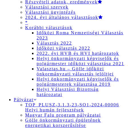
Részvételi adatok, eredmények
Választási szervek
Választási ügyintézés
2024. évi általános választások
*
Korábbi választások
Időközi Roma Nemzetiségi Választás
2023
Választás 2022
Időközi választás 2022
2022. évi HVB és HVI határozatok
Helyi önkormányzati képviselők és
polgármester időközi választása 2021
Valasztas.hu – Gölle időközi
önkormányzati választás jelöltjei
Helyi önkormányzati képviselők és
polgármesterek választása 2019
Helyi Választási Bizottság
határozatai
Pályázat
TOP_PLUSZ-3.1.3-23-SO1-2024-00006
Helyi humán fejlesztések
Magyar Falu program pályázatai
Gölle önkormányzati épületének
energetikai korszerűsítése