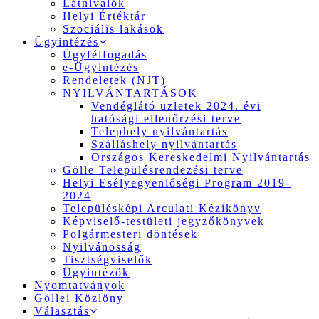
Látnivalók
Helyi Értéktár
Szociális lakások
Ügyintézés
Ügyfélfogadás
e-Ügyintézés
Rendeletek (NJT)
NYILVÁNTARTÁSOK
Vendéglátó üzletek 2024. évi
hatósági ellenőrzési terve
Telephely nyilvántartás
Szálláshely nyilvántartás
Országos Kereskedelmi Nyilvántartás
Gölle Településrendezési terve
Helyi Esélyegyenlőségi Program 2019-
2024
Településképi Arculati Kézikönyv
Képviselő-testületi jegyzőkönyvek
Polgármesteri döntések
Nyilvánosság
Tisztségviselők
Ügyintézők
Nyomtatványok
Göllei Közlöny
Választás