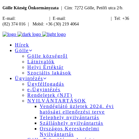
Gölle Község Önkormányzata
| Cím: 7272 Gölle, Petőfi utca 2/b.
E-mail:
jegyzo@golle.hu
| E-mail:
polgarmester@golle.hu
| Tel: +36
(82) 374 016 | Mobil: +36 (30) 219 4064
Hírek
Gölle
Gölle községről
Látnivalók
Helyi Értéktár
Szociális lakások
Ügyintézés
Ügyfélfogadás
e-Ügyintézés
Rendeletek (NJT)
NYILVÁNTARTÁSOK
Vendéglátó üzletek 2024. évi
hatósági ellenőrzési terve
Telephely nyilvántartás
Szálláshely nyilvántartás
Országos Kereskedelmi
Nyilvántartás