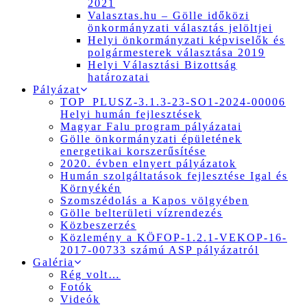
2021
Valasztas.hu – Gölle időközi
önkormányzati választás jelöltjei
Helyi önkormányzati képviselők és
polgármesterek választása 2019
Helyi Választási Bizottság
határozatai
Pályázat
TOP_PLUSZ-3.1.3-23-SO1-2024-00006
Helyi humán fejlesztések
Magyar Falu program pályázatai
Gölle önkormányzati épületének
energetikai korszerűsítése
2020. évben elnyert pályázatok
Humán szolgáltatások fejlesztése Igal és
Környékén
Szomszédolás a Kapos völgyében
Gölle belterületi vízrendezés
Közbeszerzés
Közlemény a KÖFOP-1.2.1-VEKOP-16-
2017-00733 számú ASP pályázatról
Galéria
Rég volt…
Fotók
Videók