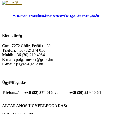
“Humán szolgáltatások fejlesztése Igal és környékén”
Elérhetőség
Cím:
7272 Gölle, Petőfi u. 2/b.
Telefon:
+36 (82) 374 016
Mobil:
+36 (30) 219 4064
E-mail:
polgarmester@golle.hu
E-mail:
jegyzo@golle.hu
Ügyfélfogadás
Telefonszám:
+36 (82) 374 016
, valamint
+36 (30) 219 40 64
ÁLTALÁNOS ÜGYFÉLFOGADÁS: