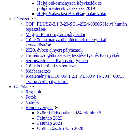
Helyi önkormányzati képviselők és
polgármesterek választása 2019
Helyi Választási Bizottság határozatai
Pályázat
TOP_PLUSZ-3.1.3-23-SO1-2024-00006 Helyi humán
fejlesztések
Magyar Falu program pályázatai
Gölle önkormányzati épületének energetikai
korszerűsítése
2020. évben elnyert pályázatok
Humán szolgáltatások fejlesztése Igal és Környékén
Szomszédolás a Kapos völgyében
Gölle belterületi vízrendezés
Közbeszerzés
Közlemény a KÖFOP-1.2.1-VEKOP-16-2017-00733
számú ASP pályázatról
Galéria
Rég volt…
Fotók
Videók
Rendezvények
Szüreti Felvonulás 2024. október 5.
Falunap 2023
Falunap 2021
Göllei Gasztro Nap 2020