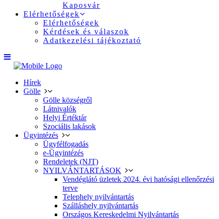
Kaposvár
Elérhetőségek
Elérhetőségek
Kérdések és válaszok
Adatkezelési tájékoztató
Hírek
Gölle
Gölle községről
Látnivalók
Helyi Értéktár
Szociális lakások
Ügyintézés
Ügyfélfogadás
e-Ügyintézés
Rendeletek (NJT)
NYILVÁNTARTÁSOK
Vendéglátó üzletek 2024. évi hatósági ellenőrzési
terve
Telephely nyilvántartás
Szálláshely nyilvántartás
Országos Kereskedelmi Nyilvántartás