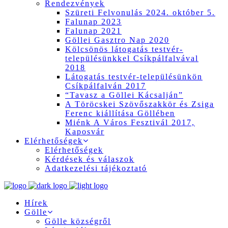
Rendezvények
Szüreti Felvonulás 2024. október 5.
Falunap 2023
Falunap 2021
Göllei Gasztro Nap 2020
Kölcsönös látogatás testvér-
településünkkel Csíkpálfalvával
2018
Látogatás testvér-településünkön
Csíkpálfalván 2017
“Tavasz a Göllei Kácsalján”
A Töröcskei Szövőszakkör és Zsiga
Ferenc kiállítása Göllében
Miénk A Város Fesztivál 2017,
Kaposvár
Elérhetőségek
Elérhetőségek
Kérdések és válaszok
Adatkezelési tájékoztató
Hírek
Gölle
Gölle községről