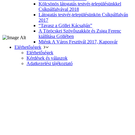
Kölcsönös látogatás testvér-településünkkel
Csíkpálfalvával 2018
Látogatás testvér-településünkön Csíkpálfalván
2017
“Tavasz a Göllei Kácsalján”
A Töröcskei Szövőszakkör és Zsiga Ferenc
kiállítása Göllében
Miénk A Város Fesztivál 2017, Kaposvár
Elérhetőségek
Elérhetőségek
Kérdések és válaszok
Adatkezelési tájékoztató