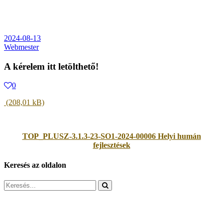
2024-08-13
Webmester
A kérelem itt letölthető!
0
TOP_PLUSZ-3.1.3-23-SO1-2024-00006 Helyi humán
fejlesztések
Keresés az oldalon
Search
for: