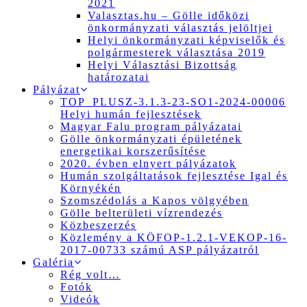
2021
Valasztas.hu – Gölle időközi
önkormányzati választás jelöltjei
Helyi önkormányzati képviselők és
polgármesterek választása 2019
Helyi Választási Bizottság
határozatai
Pályázat
TOP_PLUSZ-3.1.3-23-SO1-2024-00006
Helyi humán fejlesztések
Magyar Falu program pályázatai
Gölle önkormányzati épületének
energetikai korszerűsítése
2020. évben elnyert pályázatok
Humán szolgáltatások fejlesztése Igal és
Környékén
Szomszédolás a Kapos völgyében
Gölle belterületi vízrendezés
Közbeszerzés
Közlemény a KÖFOP-1.2.1-VEKOP-16-
2017-00733 számú ASP pályázatról
Galéria
Rég volt…
Fotók
Videók