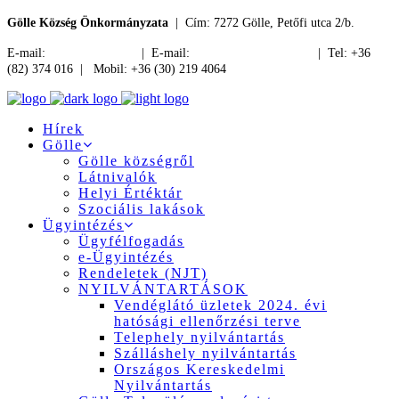
Gölle Község Önkormányzata
| Cím: 7272 Gölle, Petőfi utca 2/b.
E-mail:
jegyzo@golle.hu
| E-mail:
polgarmester@golle.hu
| Tel: +36
(82) 374 016 | Mobil: +36 (30) 219 4064
Hírek
Gölle
Gölle községről
Látnivalók
Helyi Értéktár
Szociális lakások
Ügyintézés
Ügyfélfogadás
e-Ügyintézés
Rendeletek (NJT)
NYILVÁNTARTÁSOK
Vendéglátó üzletek 2024. évi
hatósági ellenőrzési terve
Telephely nyilvántartás
Szálláshely nyilvántartás
Országos Kereskedelmi
Nyilvántartás