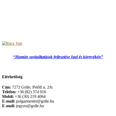
“Humán szolgáltatások fejlesztése Igal és környékén”
Elérhetőség
Cím:
7272 Gölle, Petőfi u. 2/b.
Telefon:
+36 (82) 374 016
Mobil:
+36 (30) 219 4064
E-mail:
polgarmester@golle.hu
E-mail:
jegyzo@golle.hu