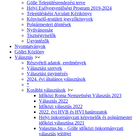
Gölle Településrendezési terve
Helyi Esélyegyenlőségi Program 2019-2024
Településképi Arculati Kézikönyv
Képviselő-testületi jegyzőkönyvek
Polgármesteri döntések
Nyilvánosság
Tisztségviselők
Ügyintézők
Nyomtatványok
Göllei Közlöny
Választás
Részvételi adatok, eredmények
Választási szervek
Választási ügyintézés
2024. évi általános választások
*
Korábbi választások
Időközi Roma Nemzetiségi Választás 2023
Választás 2022
Időközi választás 2022
2022. évi HVB és HVI határozatok
Helyi önkormányzati képviselők és polgármester
időközi választása 2021
Valasztas.hu – Gölle időközi önkormányzati
választás jelöltjei