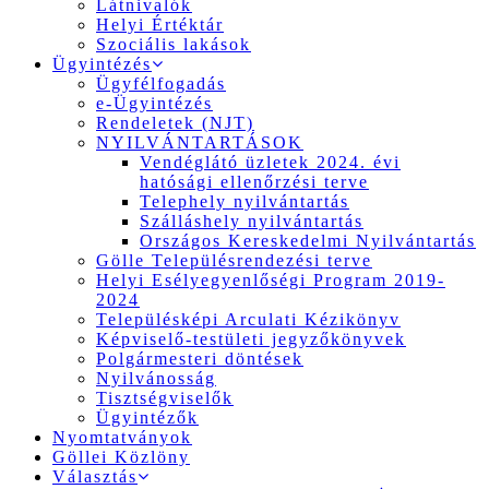
Látnivalók
Helyi Értéktár
Szociális lakások
Ügyintézés
Ügyfélfogadás
e-Ügyintézés
Rendeletek (NJT)
NYILVÁNTARTÁSOK
Vendéglátó üzletek 2024. évi
hatósági ellenőrzési terve
Telephely nyilvántartás
Szálláshely nyilvántartás
Országos Kereskedelmi Nyilvántartás
Gölle Településrendezési terve
Helyi Esélyegyenlőségi Program 2019-
2024
Településképi Arculati Kézikönyv
Képviselő-testületi jegyzőkönyvek
Polgármesteri döntések
Nyilvánosság
Tisztségviselők
Ügyintézők
Nyomtatványok
Göllei Közlöny
Választás