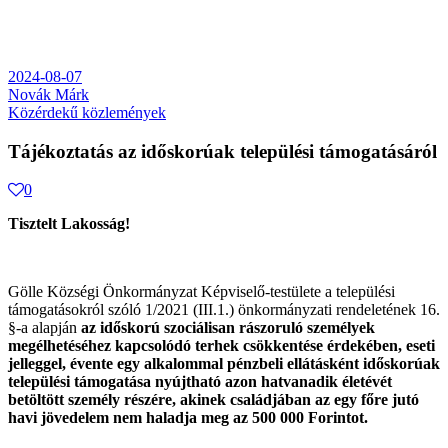
2024-08-07
Novák Márk
Közérdekű közlemények
Tájékoztatás az időskorúak települési támogatásáról
0
Tisztelt Lakosság!
Gölle Községi Önkormányzat Képviselő-testülete a települési
támogatásokról szóló 1/2021 (III.1.) önkormányzati rendeletének 16.
§-a alapján
az időskorú szociálisan rászoruló személyek
megélhetéséhez kapcsolódó terhek csökkentése érdekében, eseti
jelleggel, évente egy alkalommal pénzbeli ellátásként időskorúak
települési támogatása nyújtható azon hatvanadik életévét
betöltött személy részére, akinek családjában az egy főre jutó
havi jövedelem nem haladja meg az 500 000 Forintot.