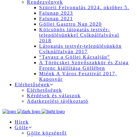
Rendezvények
Szüreti Felvonulás 2024. október 5.
Falunap 2023
Falunap 2021
Göllei Gasztro Nap 2020
Kölcsönös látogatás testvér-
településünkkel Csíkpálfalvával
2018
Látogatás testvér-településünkön
Csíkpálfalván 2017
“Tavasz a Göllei Kácsalján”
A Töröcskei Szövőszakkör és Zsiga
Ferenc kiállítása Göllében
Miénk A Város Fesztivál 2017,
Kaposvár
Elérhetőségek
Elérhetőségek
Kérdések és válaszok
Adatkezelési tájékoztató
Hírek
Gölle
Gölle községről