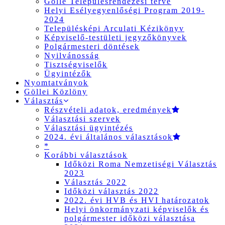
Gölle Településrendezési terve
Helyi Esélyegyenlőségi Program 2019-
2024
Településképi Arculati Kézikönyv
Képviselő-testületi jegyzőkönyvek
Polgármesteri döntések
Nyilvánosság
Tisztségviselők
Ügyintézők
Nyomtatványok
Göllei Közlöny
Választás
Részvételi adatok, eredmények
Választási szervek
Választási ügyintézés
2024. évi általános választások
*
Korábbi választások
Időközi Roma Nemzetiségi Választás
2023
Választás 2022
Időközi választás 2022
2022. évi HVB és HVI határozatok
Helyi önkormányzati képviselők és
polgármester időközi választása