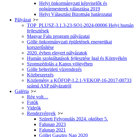
Helyi önkormányzati képviselők és
polgármesterek választása 2019
Helyi Választási Bizottság határozatai
Pályázat
TOP_PLUSZ-3.1.3-23-SO1-2024-00006 Helyi humán
fejlesztések
Magyar Falu program pályázatai
Gölle önkormányzati épületének energetikai
korszerűsítése
2020. évben elnyert pályázatok
Humán szolgáltatások fejlesztése Igal és Környékén
Szomszédolás a Kapos völgyében
Gölle belterületi vízrendezés
Közbeszerzés
Közlemény a KÖFOP-1.2.1-VEKOP-16-2017-00733
számú ASP pályázatról
Galéria
Rég volt…
Fotók
Videók
Rendezvények
Szüreti Felvonulás 2024. október 5.
Falunap 2023
Falunap 2021
Göllei Gasztro Nap 2020