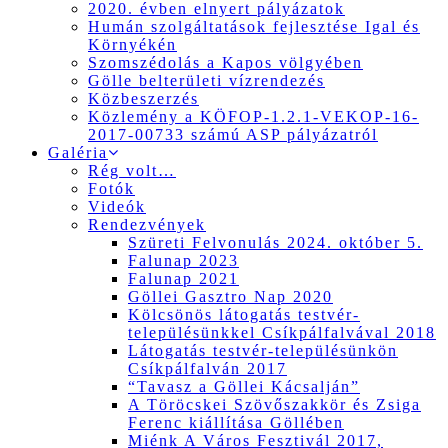
2020. évben elnyert pályázatok
Humán szolgáltatások fejlesztése Igal és
Környékén
Szomszédolás a Kapos völgyében
Gölle belterületi vízrendezés
Közbeszerzés
Közlemény a KÖFOP-1.2.1-VEKOP-16-
2017-00733 számú ASP pályázatról
Galéria
Rég volt…
Fotók
Videók
Rendezvények
Szüreti Felvonulás 2024. október 5.
Falunap 2023
Falunap 2021
Göllei Gasztro Nap 2020
Kölcsönös látogatás testvér-
településünkkel Csíkpálfalvával 2018
Látogatás testvér-településünkön
Csíkpálfalván 2017
“Tavasz a Göllei Kácsalján”
A Töröcskei Szövőszakkör és Zsiga
Ferenc kiállítása Göllében
Miénk A Város Fesztivál 2017,