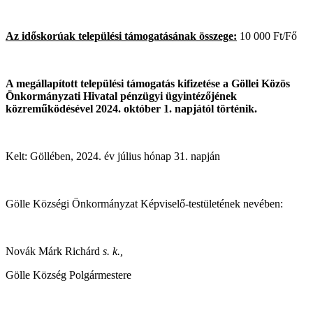
Az időskorúak települési támogatásának összege:
10 000 Ft/Fő
A megállapított települési támogatás kifizetése a Göllei Közös
Önkormányzati Hivatal pénzügyi ügyintézőjének
közreműködésével 2024. október 1. napjától történik.
Kelt: Göllében, 2024. év július hónap 31. napján
Gölle Községi Önkormányzat Képviselő-testületének nevében:
Novák Márk Richárd
s. k.,
Gölle Község Polgármestere