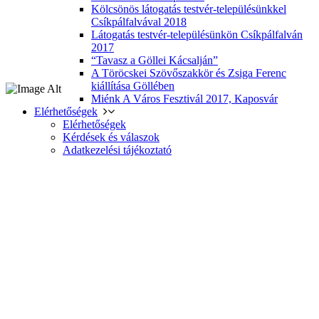
Kölcsönös látogatás testvér-településünkkel
Csíkpálfalvával 2018
Látogatás testvér-településünkön Csíkpálfalván
2017
“Tavasz a Göllei Kácsalján”
A Töröcskei Szövőszakkör és Zsiga Ferenc
kiállítása Göllében
Miénk A Város Fesztivál 2017, Kaposvár
Elérhetőségek
Elérhetőségek
Kérdések és válaszok
Adatkezelési tájékoztató