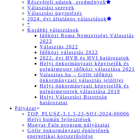
Részvételi adatok, eredmények
Választási szervek
Választási ügyintézés
2024. évi általános választások
*
Korábbi választások
Időközi Roma Nemzetiségi Választás
2023
Választás 2022
Időközi választás 2022
2022. évi HVB és HVI határozatok
Helyi önkormányzati képviselők és
polgármester időközi választása 2021
Valasztas.hu – Gölle időközi
önkormányzati választás jelöltjei
Helyi önkormányzati képviselők és
polgármesterek választása 2019
Helyi Választási Bizottság
határozatai
Pályázat
TOP_PLUSZ-3.1.3-23-SO1-2024-00006
Helyi humán fejlesztések
Magyar Falu program pályázatai
Gölle önkormányzati épületének
energetikai korszerűsítése