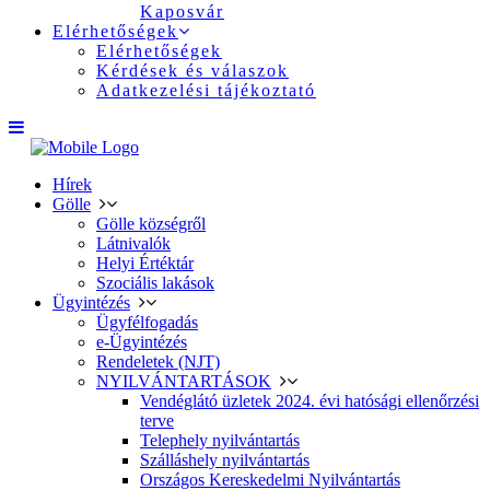
Kaposvár
Elérhetőségek
Elérhetőségek
Kérdések és válaszok
Adatkezelési tájékoztató
Hírek
Gölle
Gölle községről
Látnivalók
Helyi Értéktár
Szociális lakások
Ügyintézés
Ügyfélfogadás
e-Ügyintézés
Rendeletek (NJT)
NYILVÁNTARTÁSOK
Vendéglátó üzletek 2024. évi hatósági ellenőrzési
terve
Telephely nyilvántartás
Szálláshely nyilvántartás
Országos Kereskedelmi Nyilvántartás