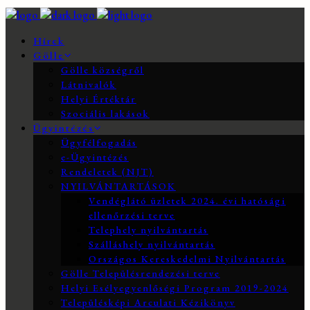
Hírek
Gölle
Gölle községről
Látnivalók
Helyi Értéktár
Szociális lakások
Ügyintézés
Ügyfélfogadás
e-Ügyintézés
Rendeletek (NJT)
NYILVÁNTARTÁSOK
Vendéglátó üzletek 2024. évi hatósági
ellenőrzési terve
Telephely nyilvántartás
Szálláshely nyilvántartás
Országos Kereskedelmi Nyilvántartás
Gölle Településrendezési terve
Helyi Esélyegyenlőségi Program 2019-2024
Településképi Arculati Kézikönyv