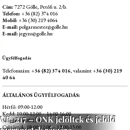
Cím:
7272 Gölle, Petőfi u. 2/b.
Telefon:
+36 (82) 374 016
Mobil:
+36 (30) 219 4064
E-mail:
polgarmester@golle.hu
E-mail:
jegyzo@golle.hu
Ügyfélfogadás
Telefonszám:
+36 (82) 374 016
, valamint
+36 (30) 219
40 64
ÁLTALÁNOS ÜGYFÉLFOGADÁS:
Hétfő: 09:00-12:00
Kedd: 10:00-12:00 – 14:00-16:00
VF_217 – ONK jelöltek és jelölő
Szerda: 08:00-12:00
Csütörtök: 08:00-12:00 – 13:00-15:00
szervezetek részére