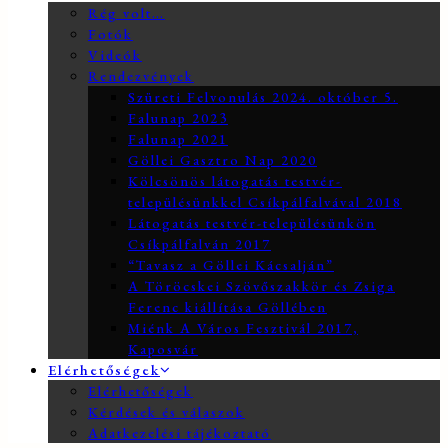
Rég volt…
Fotók
Videók
Rendezvények
Szüreti Felvonulás 2024. október 5.
Falunap 2023
Falunap 2021
Göllei Gasztro Nap 2020
Kölcsönös látogatás testvér-
településünkkel Csíkpálfalvával 2018
Látogatás testvér-településünkön
Csíkpálfalván 2017
“Tavasz a Göllei Kácsalján”
A Töröcskei Szövőszakkör és Zsiga
Ferenc kiállítása Göllében
Miénk A Város Fesztivál 2017,
Kaposvár
Elérhetőségek
Elérhetőségek
Kérdések és válaszok
Adatkezelési tájékoztató