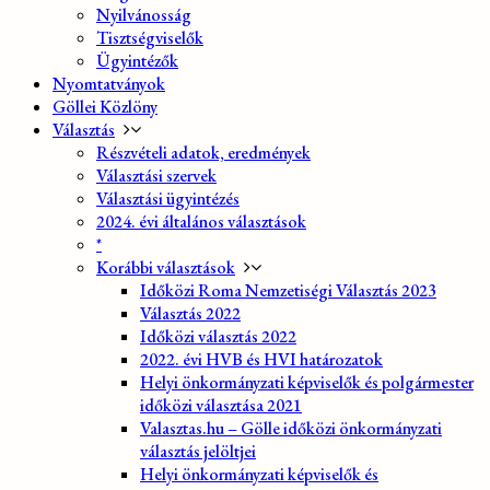
Nyilvánosság
Tisztségviselők
Ügyintézők
Nyomtatványok
Göllei Közlöny
Választás
Részvételi adatok, eredmények
Választási szervek
Választási ügyintézés
2024. évi általános választások
*
Korábbi választások
Időközi Roma Nemzetiségi Választás 2023
Választás 2022
Időközi választás 2022
2022. évi HVB és HVI határozatok
Helyi önkormányzati képviselők és polgármester
időközi választása 2021
Valasztas.hu – Gölle időközi önkormányzati
választás jelöltjei
Helyi önkormányzati képviselők és