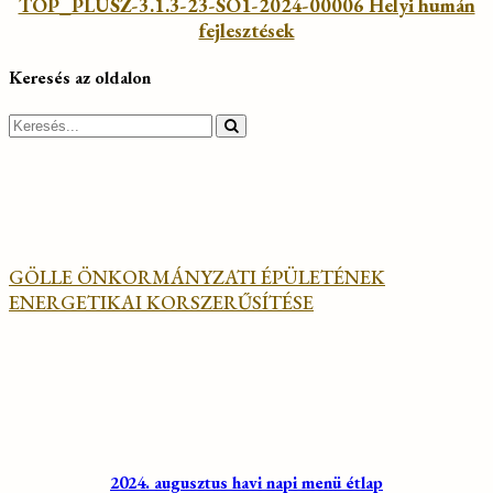
TOP_PLUSZ-3.1.3-23-SO1-2024-00006 Helyi humán
fejlesztések
Keresés az oldalon
Search
for:
GÖLLE ÖNKORMÁNYZATI ÉPÜLETÉNEK
ENERGETIKAI KORSZERŰSÍTÉSE
2024. augusztus havi napi menü étlap