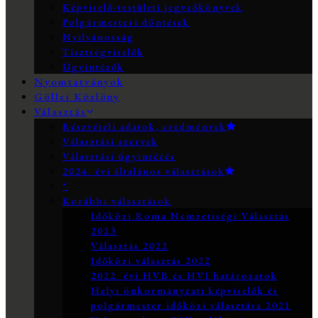
Képviselő-testületi jegyzőkönyvek
Polgármesteri döntések
Nyilvánosság
Tisztségviselők
Ügyintézők
Nyomtatványok
Göllei Közlöny
Választás
Részvételi adatok, eredmények
Választási szervek
Választási ügyintézés
2024. évi általános választások
*
Korábbi választások
Időközi Roma Nemzetiségi Választás
2023
Választás 2022
Időközi választás 2022
2022. évi HVB és HVI határozatok
Helyi önkormányzati képviselők és
polgármester időközi választása 2021