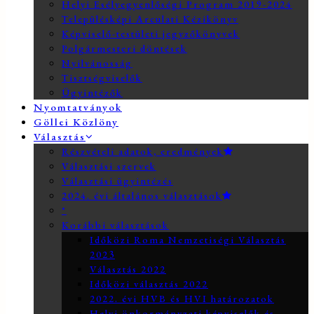
Helyi Esélyegyenlőségi Program 2019-2024
Településképi Arculati Kézikönyv
Képviselő-testületi jegyzőkönyvek
Polgármesteri döntések
Nyilvánosság
Tisztségviselők
Ügyintézők
Nyomtatványok
Göllei Közlöny
Választás
Részvételi adatok, eredmények
Választási szervek
Választási ügyintézés
2024. évi általános választások
*
Korábbi választások
Időközi Roma Nemzetiségi Választás
2023
Választás 2022
Időközi választás 2022
2022. évi HVB és HVI határozatok
Helyi önkormányzati képviselők és