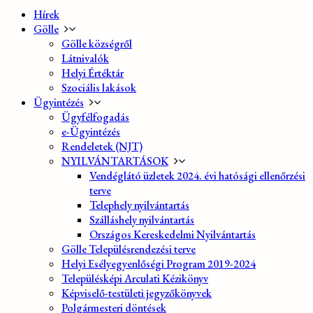
Hírek
Gölle
Gölle községről
Látnivalók
Helyi Értéktár
Szociális lakások
Ügyintézés
Ügyfélfogadás
e-Ügyintézés
Rendeletek (NJT)
NYILVÁNTARTÁSOK
Vendéglátó üzletek 2024. évi hatósági ellenőrzési
terve
Telephely nyilvántartás
Szálláshely nyilvántartás
Országos Kereskedelmi Nyilvántartás
Gölle Településrendezési terve
Helyi Esélyegyenlőségi Program 2019-2024
Településképi Arculati Kézikönyv
Képviselő-testületi jegyzőkönyvek
Polgármesteri döntések