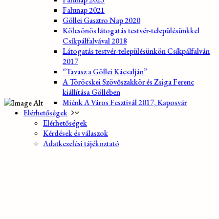
Falunap 2021
Göllei Gasztro Nap 2020
Kölcsönös látogatás testvér-településünkkel
Csíkpálfalvával 2018
Látogatás testvér-településünkön Csíkpálfalván
2017
“Tavasz a Göllei Kácsalján”
A Töröcskei Szövőszakkör és Zsiga Ferenc
kiállítása Göllében
Miénk A Város Fesztivál 2017, Kaposvár
Elérhetőségek
Elérhetőségek
Kérdések és válaszok
Adatkezelési tájékoztató