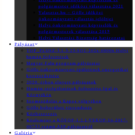
polgármester időközi választása 2021
Valasztas.hu – Gölle időközi
önkormányzati választás jelöltjei
Helyi önkormányzati képviselők és
polgármesterek választása 2019
Helyi Választási Bizottság határozatai
Pályázat
TOP_PLUSZ-3.1.3-23-SO1-2024-00006 Helyi
humán fejlesztések
Magyar Falu program pályázatai
Gölle önkormányzati épületének energetikai
korszerűsítése
2020. évben elnyert pályázatok
Humán szolgáltatások fejlesztése Igal és
Környékén
Szomszédolás a Kapos völgyében
Gölle belterületi vízrendezés
Közbeszerzés
Közlemény a KÖFOP-1.2.1-VEKOP-16-2017-
00733 számú ASP pályázatról
Galéria