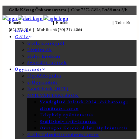
Gölle Község Önkormányzata
| Cím: 7272 Gölle, Petőfi utca 2/b.
E-mail:
jegyzo@golle.hu
| E-mail:
polgarmester@golle.hu
| Tel: +36
(82) 374 016 | Mobil: +36 (30) 219 4064
Hírek
Gölle
Gölle községről
Látnivalók
Helyi Értéktár
Szociális lakások
Ügyintézés
Ügyfélfogadás
e-Ügyintézés
Rendeletek (NJT)
NYILVÁNTARTÁSOK
Vendéglátó üzletek 2024. évi hatósági
ellenőrzési terve
Telephely nyilvántartás
Szálláshely nyilvántartás
Országos Kereskedelmi Nyilvántartás
Gölle Településrendezési terve