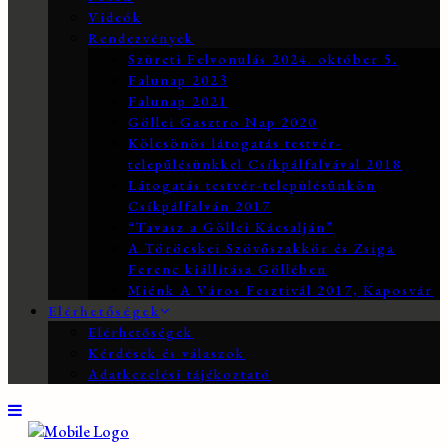
Videók
Rendezvények
Szüreti Felvonulás 2024. október 5.
Falunap 2023
Falunap 2021
Göllei Gasztro Nap 2020
Kölcsönös látogatás testvér-
településünkkel Csíkpálfalvával 2018
Látogatás testvér-településünkön
Csíkpálfalván 2017
“Tavasz a Göllei Kácsalján”
A Töröcskei Szövőszakkör és Zsiga
Ferenc kiállítása Göllében
Miénk A Város Fesztivál 2017, Kaposvár
Elérhetőségek
Elérhetőségek
Kérdések és válaszok
Adatkezelési tájékoztató