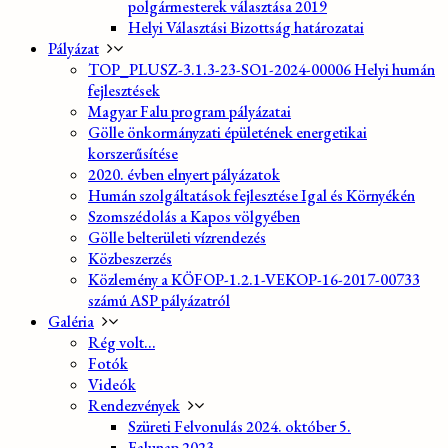
polgármesterek választása 2019
Helyi Választási Bizottság határozatai
Pályázat
TOP_PLUSZ-3.1.3-23-SO1-2024-00006 Helyi humán
fejlesztések
Magyar Falu program pályázatai
Gölle önkormányzati épületének energetikai
korszerűsítése
2020. évben elnyert pályázatok
Humán szolgáltatások fejlesztése Igal és Környékén
Szomszédolás a Kapos völgyében
Gölle belterületi vízrendezés
Közbeszerzés
Közlemény a KÖFOP-1.2.1-VEKOP-16-2017-00733
számú ASP pályázatról
Galéria
Rég volt…
Fotók
Videók
Rendezvények
Szüreti Felvonulás 2024. október 5.
Falunap 2023