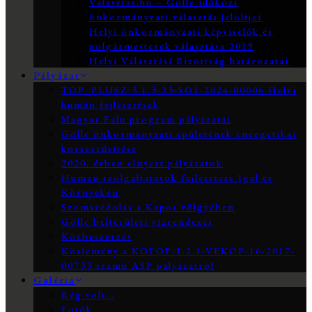
Valasztas.hu – Gölle időközi
önkormányzati választás jelöltjei
Helyi önkormányzati képviselők és
polgármesterek választása 2019
Helyi Választási Bizottság határozatai
Pályázat
TOP_PLUSZ-3.1.3-23-SO1-2024-00006 Helyi
humán fejlesztések
Magyar Falu program pályázatai
Gölle önkormányzati épületének energetikai
korszerűsítése
2020. évben elnyert pályázatok
Humán szolgáltatások fejlesztése Igal és
Környékén
Szomszédolás a Kapos völgyében
Gölle belterületi vízrendezés
Közbeszerzés
Közlemény a KÖFOP-1.2.1-VEKOP-16-2017-
00733 számú ASP pályázatról
Galéria
Rég volt…
Fotók