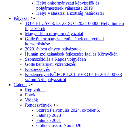
Helyi önkormányzati képviselők és
polgármesterek választása 2019
Helyi Választási Bizottság határozatai
Pályázat
TOP_PLUSZ-3.1.3-23-SO1-2024-00006 Helyi humán
fejlesztések
Magyar Falu program pályázatai
Gölle önkormányzati épületének energetikai
korszerűsítése
2020. évben elnyert pályázatok
Humán szolgáltatások fejlesztése Igal és Környékén
Szomszédolás a Kapos völgyében
Gölle belterületi vízrendezés
Közbeszerzés
Közlemény a KÖFOP-1.2.1-VEKOP-16-2017-00733
számú ASP pályázatról
Galéria
Rég volt…
Fotók
Videók
Rendezvények
Szüreti Felvonulás 2024. október 5.
Falunap 2023
Falunap 2021
Göllei Gasztro Nap 2020