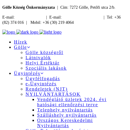
Gölle Község Önkormányzata
| Cím: 7272 Gölle, Petőfi utca 2/b.
E-mail:
jegyzo@golle.hu
| E-mail:
polgarmester@golle.hu
| Tel: +36
(82) 374 016 | Mobil: +36 (30) 219 4064
Hírek
Gölle
Gölle községről
Látnivalók
Helyi Értéktár
Szociális lakások
Ügyintézés
Ügyfélfogadás
e-Ügyintézés
Rendeletek (NJT)
NYILVÁNTARTÁSOK
Vendéglátó üzletek 2024. évi
hatósági ellenőrzési terve
Telephely nyilvántartás
Szálláshely nyilvántartás
Országos Kereskedelmi
Nyilvántartás