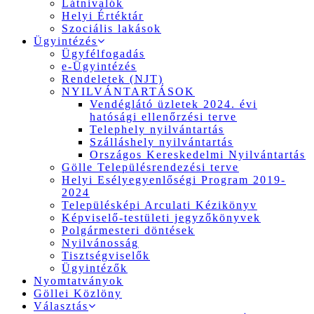
Látnivalók
Helyi Értéktár
Szociális lakások
Ügyintézés
Ügyfélfogadás
e-Ügyintézés
Rendeletek (NJT)
NYILVÁNTARTÁSOK
Vendéglátó üzletek 2024. évi
hatósági ellenőrzési terve
Telephely nyilvántartás
Szálláshely nyilvántartás
Országos Kereskedelmi Nyilvántartás
Gölle Településrendezési terve
Helyi Esélyegyenlőségi Program 2019-
2024
Településképi Arculati Kézikönyv
Képviselő-testületi jegyzőkönyvek
Polgármesteri döntések
Nyilvánosság
Tisztségviselők
Ügyintézők
Nyomtatványok
Göllei Közlöny
Választás