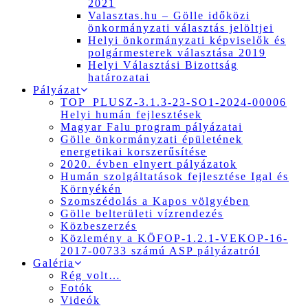
2021
Valasztas.hu – Gölle időközi
önkormányzati választás jelöltjei
Helyi önkormányzati képviselők és
polgármesterek választása 2019
Helyi Választási Bizottság
határozatai
Pályázat
TOP_PLUSZ-3.1.3-23-SO1-2024-00006
Helyi humán fejlesztések
Magyar Falu program pályázatai
Gölle önkormányzati épületének
energetikai korszerűsítése
2020. évben elnyert pályázatok
Humán szolgáltatások fejlesztése Igal és
Környékén
Szomszédolás a Kapos völgyében
Gölle belterületi vízrendezés
Közbeszerzés
Közlemény a KÖFOP-1.2.1-VEKOP-16-
2017-00733 számú ASP pályázatról
Galéria
Rég volt…
Fotók
Videók