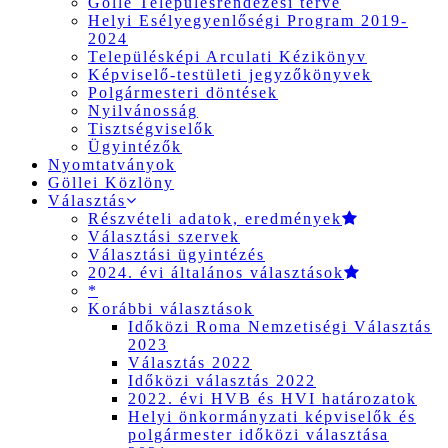
Gölle Településrendezési terve
Helyi Esélyegyenlőségi Program 2019-
2024
Településképi Arculati Kézikönyv
Képviselő-testületi jegyzőkönyvek
Polgármesteri döntések
Nyilvánosság
Tisztségviselők
Ügyintézők
Nyomtatványok
Göllei Közlöny
Választás
Részvételi adatok, eredmények
Választási szervek
Választási ügyintézés
2024. évi általános választások
*
Korábbi választások
Időközi Roma Nemzetiségi Választás
2023
Választás 2022
Időközi választás 2022
2022. évi HVB és HVI határozatok
Helyi önkormányzati képviselők és
polgármester időközi választása