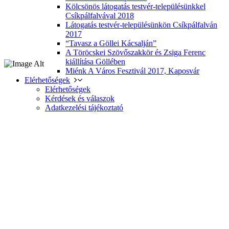
Kölcsönös látogatás testvér-településünkkel
Csíkpálfalvával 2018
Látogatás testvér-településünkön Csíkpálfalván
2017
“Tavasz a Göllei Kácsalján”
A Töröcskei Szövőszakkör és Zsiga Ferenc
kiállítása Göllében
Miénk A Város Fesztivál 2017, Kaposvár
Elérhetőségek
Elérhetőségek
Kérdések és válaszok
Adatkezelési tájékoztató