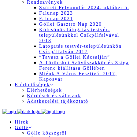
Rendezvények
Szüreti Felvonulás 2024. október 5.
Falunap 2023
Falunap 2021
Göllei Gasztro Nap 2020
Kölcsönös látogatás testvér-
településünkkel Csíkpálfalvával
2018
Látogatás testvér-településünkön
Csíkpálfalván 2017
“Tavasz a Göllei Kácsalján”
A Töröcskei Szövőszakkör és Zsiga
Ferenc kiállítása Göllében
Miénk A Város Fesztivál 2017,
Kaposvár
Elérhetőségek
Elérhetőségek
Kérdések és válaszok
Adatkezelési tájékoztató
Hírek
Gölle
Gölle községről