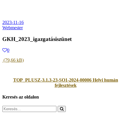
2023-11-16
Webmester
GKH_2023_igazgatásiszünet
0
TOP_PLUSZ-3.1.3-23-SO1-2024-00006 Helyi humán
fejlesztések
Keresés az oldalon
Search
for: