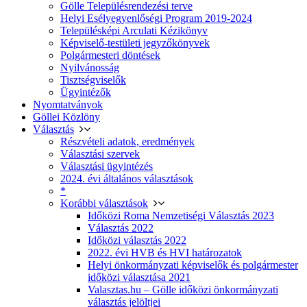
Gölle Településrendezési terve
Helyi Esélyegyenlőségi Program 2019-2024
Településképi Arculati Kézikönyv
Képviselő-testületi jegyzőkönyvek
Polgármesteri döntések
Nyilvánosság
Tisztségviselők
Ügyintézők
Nyomtatványok
Göllei Közlöny
Választás
Részvételi adatok, eredmények
Választási szervek
Választási ügyintézés
2024. évi általános választások
*
Korábbi választások
Időközi Roma Nemzetiségi Választás 2023
Választás 2022
Időközi választás 2022
2022. évi HVB és HVI határozatok
Helyi önkormányzati képviselők és polgármester
időközi választása 2021
Valasztas.hu – Gölle időközi önkormányzati
választás jelöltjei