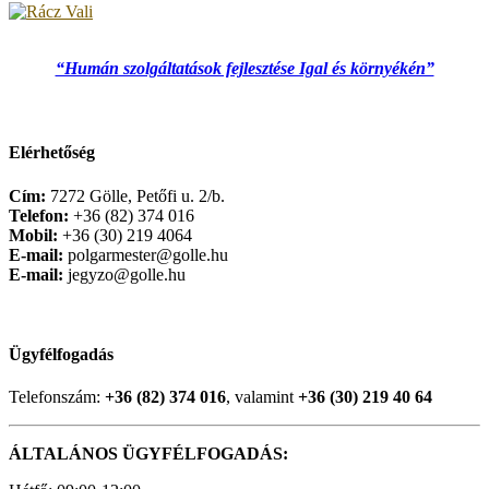
“Humán szolgáltatások fejlesztése Igal és környékén”
Elérhetőség
Cím:
7272 Gölle, Petőfi u. 2/b.
Telefon:
+36 (82) 374 016
Mobil:
+36 (30) 219 4064
E-mail:
polgarmester@golle.hu
E-mail:
jegyzo@golle.hu
Ügyfélfogadás
Telefonszám:
+36 (82) 374 016
, valamint
+36 (30) 219 40 64
ÁLTALÁNOS ÜGYFÉLFOGADÁS: