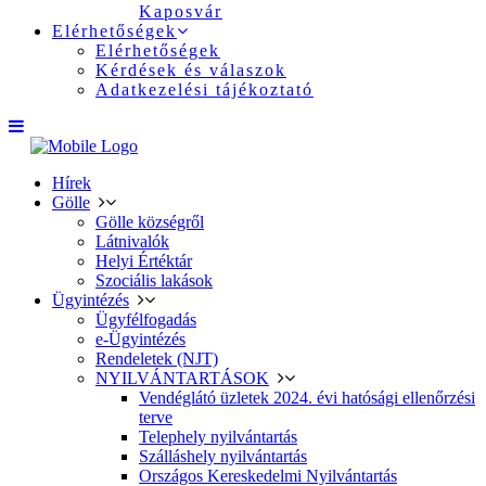
Kaposvár
Elérhetőségek
Elérhetőségek
Kérdések és válaszok
Adatkezelési tájékoztató
Hírek
Gölle
Gölle községről
Látnivalók
Helyi Értéktár
Szociális lakások
Ügyintézés
Ügyfélfogadás
e-Ügyintézés
Rendeletek (NJT)
NYILVÁNTARTÁSOK
Vendéglátó üzletek 2024. évi hatósági ellenőrzési
terve
Telephely nyilvántartás
Szálláshely nyilvántartás
Országos Kereskedelmi Nyilvántartás