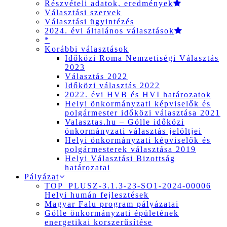
Részvételi adatok, eredmények
Választási szervek
Választási ügyintézés
2024. évi általános választások
*
Korábbi választások
Időközi Roma Nemzetiségi Választás
2023
Választás 2022
Időközi választás 2022
2022. évi HVB és HVI határozatok
Helyi önkormányzati képviselők és
polgármester időközi választása 2021
Valasztas.hu – Gölle időközi
önkormányzati választás jelöltjei
Helyi önkormányzati képviselők és
polgármesterek választása 2019
Helyi Választási Bizottság
határozatai
Pályázat
TOP_PLUSZ-3.1.3-23-SO1-2024-00006
Helyi humán fejlesztések
Magyar Falu program pályázatai
Gölle önkormányzati épületének
energetikai korszerűsítése