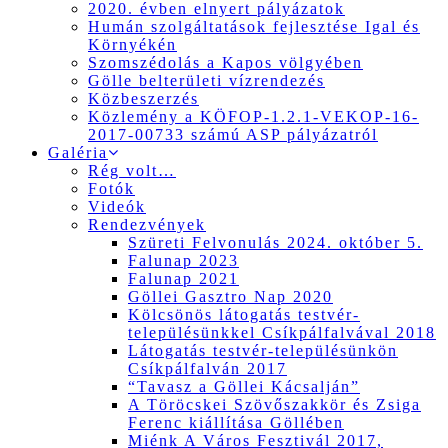
2020. évben elnyert pályázatok
Humán szolgáltatások fejlesztése Igal és
Környékén
Szomszédolás a Kapos völgyében
Gölle belterületi vízrendezés
Közbeszerzés
Közlemény a KÖFOP-1.2.1-VEKOP-16-
2017-00733 számú ASP pályázatról
Galéria
Rég volt…
Fotók
Videók
Rendezvények
Szüreti Felvonulás 2024. október 5.
Falunap 2023
Falunap 2021
Göllei Gasztro Nap 2020
Kölcsönös látogatás testvér-
településünkkel Csíkpálfalvával 2018
Látogatás testvér-településünkön
Csíkpálfalván 2017
“Tavasz a Göllei Kácsalján”
A Töröcskei Szövőszakkör és Zsiga
Ferenc kiállítása Göllében
Miénk A Város Fesztivál 2017,