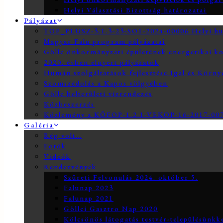
Helyi Választási Bizottság határozatai
Pályázat
TOP_PLUSZ-3.1.3-23-SO1-2024-00006 Helyi hum
Magyar Falu program pályázatai
Gölle önkormányzati épületének energetikai ko
2020. évben elnyert pályázatok
Humán szolgáltatások fejlesztése Igal és Körn
Szomszédolás a Kapos völgyében
Gölle belterületi vízrendezés
Közbeszerzés
Közlemény a KÖFOP-1.2.1-VEKOP-16-2017-0073
Galéria
Rég volt…
Fotók
Videók
Rendezvények
Szüreti Felvonulás 2024. október 5.
Falunap 2023
Falunap 2021
Göllei Gasztro Nap 2020
Kölcsönös látogatás testvér-településünkk