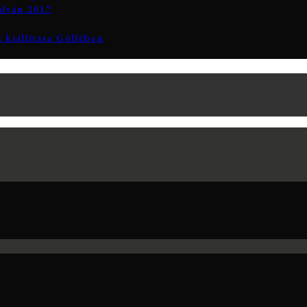
alván 2017
 kiállítása Göllében