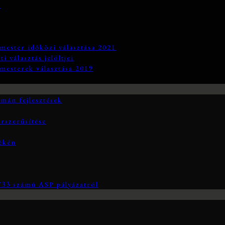
3
mester időközi választása 2021
 választás jelöltjei
mesterek választása 2019
án fejlesztések
rszerűsítése
yékén
3 számú ASP pályázatról