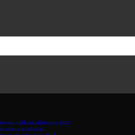
3
mester időközi választása 2021
 választás jelöltjei
mesterek választása 2019