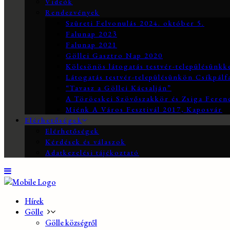
Videók
Rendezvények
Szüreti Felvonulás 2024. október 5.
Falunap 2023
Falunap 2021
Göllei Gasztro Nap 2020
Kölcsönös látogatás testvér-településünkk
Látogatás testvér-településünkön Csíkpálf
“Tavasz a Göllei Kácsalján”
A Töröcskei Szövőszakkör és Zsiga Ferenc
Miénk A Város Fesztivál 2017, Kaposvár
Elérhetőségek
Elérhetőségek
Kérdések és válaszok
Adatkezelési tájékoztató
Hírek
Gölle
Gölle községről