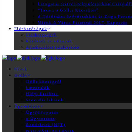
Látogatás testvér-településünkön Csíkpálf
“Tavasz a Göllei Kácsalján”
A Töröcskei Szövőszakkör és Zsiga Ferenc
Miénk A Város Fesztivál 2017, Kaposvár
Elérhetőségek
Elérhetőségek
Kérdések és válaszok
Adatkezelési tájékoztató
Hírek
Gölle
Gölle községről
Látnivalók
Helyi Értéktár
Szociális lakások
Ügyintézés
Ügyfélfogadás
e-Ügyintézés
Rendeletek (NJT)
NYILVÁNTARTÁSOK