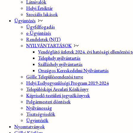
Látnivalók
Helyi Értéktár
Szociális lakások
Ügyintézés
Ügyfélfogadás
e-Ügyintézés
Rendeletek (NJT)
NYILVÁNTARTÁSOK
Vendéglátó üzletek 2024. évi hatósági ellenőrzési t
Telephely nyilvántartás
Szálláshely nyilvántartás
Országos Kereskedelmi Nyilvántartás
Gölle Településrendezési terve
Helyi Esélyegyenlőségi Program 2019-2024
Településképi Arculati Kézikönyv
Képviselő-testületi jegyzőkönyvek
Polgármesteri döntések
Nyilvánosság
Tisztségviselők
Ügyintézők
Nyomtatványok
Göllei Közlöny