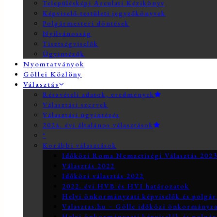
Településképi Arculati Kézikönyv
Képviselő-testületi jegyzőkönyvek
Polgármesteri döntések
Nyilvánosság
Tisztségviselők
Ügyintézők
Nyomtatványok
Göllei Közlöny
Választás
Részvételi adatok, eredmények
Választási szervek
Választási ügyintézés
2024. évi általános választások
*
Korábbi választások
Időközi Roma Nemzetiségi Választás 202
Választás 2022
Időközi választás 2022
2022. évi HVB és HVI határozatok
Helyi önkormányzati képviselők és polgár
Valasztas.hu – Gölle időközi önkormányzati
Helyi önkormányzati képviselők és polgár