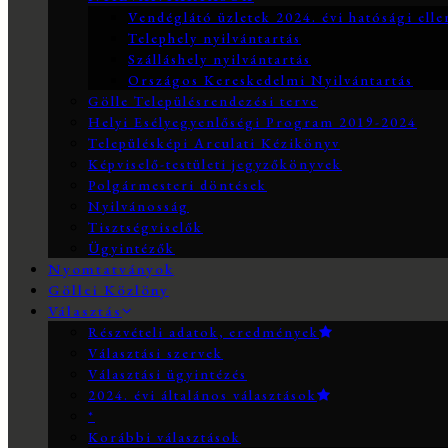
Vendéglátó üzletek 2024. évi hatósági elle
Telephely nyilvántartás
Szálláshely nyilvántartás
Országos Kereskedelmi Nyilvántartás
Gölle Településrendezési terve
Helyi Esélyegyenlőségi Program 2019-2024
Településképi Arculati Kézikönyv
Képviselő-testületi jegyzőkönyvek
Polgármesteri döntések
Nyilvánosság
Tisztségviselők
Ügyintézők
Nyomtatványok
Göllei Közlöny
Választás
Részvételi adatok, eredmények
Választási szervek
Választási ügyintézés
2024. évi általános választások
*
Korábbi választások