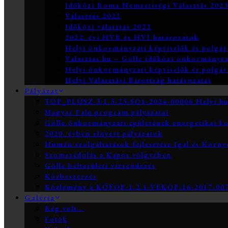
Időközi Roma Nemzetiségi Választás 202
Választás 2022
Időközi választás 2022
2022. évi HVB és HVI határozatok
Helyi önkormányzati képviselők és polgár
Valasztas.hu – Gölle időközi önkormányzati
Helyi önkormányzati képviselők és polgár
Helyi Választási Bizottság határozatai
Pályázat
TOP_PLUSZ-3.1.3-23-SO1-2024-00006 Helyi hum
Magyar Falu program pályázatai
Gölle önkormányzati épületének energetikai ko
2020. évben elnyert pályázatok
Humán szolgáltatások fejlesztése Igal és Körn
Szomszédolás a Kapos völgyében
Gölle belterületi vízrendezés
Közbeszerzés
Közlemény a KÖFOP-1.2.1-VEKOP-16-2017-0073
Galéria
Rég volt…
Fotók