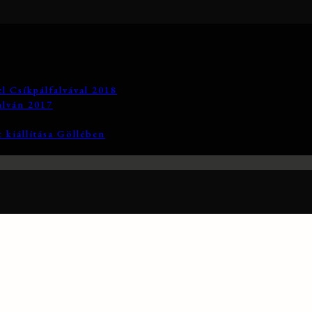
el Csíkpálfalvával 2018
alván 2017
 kiállítása Göllében