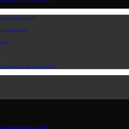
án fejlesztések
rszerűsítése
yékén
3 számú ASP pályázatról
el Csíkpálfalvával 2018