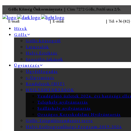
Gölle Község Önkormányzata
| Cím: 7272 Gölle, Petőfi utca 2/b.
E-mail:
jegyzo@golle.hu
| E-mail:
polgarmester@golle.hu
| Tel: +36 (82)
Hírek
Gölle
Gölle községről
Látnivalók
Helyi Értéktár
Szociális lakások
Ügyintézés
Ügyfélfogadás
e-Ügyintézés
Rendeletek (NJT)
NYILVÁNTARTÁSOK
Vendéglátó üzletek 2024. évi hatósági elle
Telephely nyilvántartás
Szálláshely nyilvántartás
Országos Kereskedelmi Nyilvántartás
Gölle Településrendezési terve
Helyi Esélyegyenlőségi Program 2019-2024