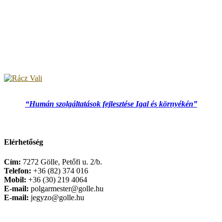
“Humán szolgáltatások fejlesztése Igal és környékén”
Elérhetőség
Cím:
7272 Gölle, Petőfi u. 2/b.
Telefon:
+36 (82) 374 016
Mobil:
+36 (30) 219 4064
E-mail:
polgarmester@golle.hu
E-mail:
jegyzo@golle.hu