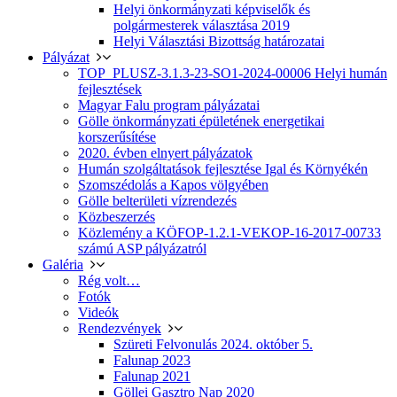
Helyi önkormányzati képviselők és
polgármesterek választása 2019
Helyi Választási Bizottság határozatai
Pályázat
TOP_PLUSZ-3.1.3-23-SO1-2024-00006 Helyi humán
fejlesztések
Magyar Falu program pályázatai
Gölle önkormányzati épületének energetikai
korszerűsítése
2020. évben elnyert pályázatok
Humán szolgáltatások fejlesztése Igal és Környékén
Szomszédolás a Kapos völgyében
Gölle belterületi vízrendezés
Közbeszerzés
Közlemény a KÖFOP-1.2.1-VEKOP-16-2017-00733
számú ASP pályázatról
Galéria
Rég volt…
Fotók
Videók
Rendezvények
Szüreti Felvonulás 2024. október 5.
Falunap 2023
Falunap 2021
Göllei Gasztro Nap 2020