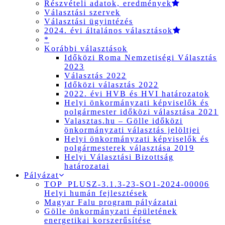
Részvételi adatok, eredmények
Választási szervek
Választási ügyintézés
2024. évi általános választások
*
Korábbi választások
Időközi Roma Nemzetiségi Választás
2023
Választás 2022
Időközi választás 2022
2022. évi HVB és HVI határozatok
Helyi önkormányzati képviselők és
polgármester időközi választása 2021
Valasztas.hu – Gölle időközi
önkormányzati választás jelöltjei
Helyi önkormányzati képviselők és
polgármesterek választása 2019
Helyi Választási Bizottság
határozatai
Pályázat
TOP_PLUSZ-3.1.3-23-SO1-2024-00006
Helyi humán fejlesztések
Magyar Falu program pályázatai
Gölle önkormányzati épületének
energetikai korszerűsítése