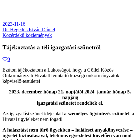
2023-11-16
Dr. Hegedüs István Dániel
Közérdekű közlemények
Tájékoztatás a téli igazgatási szünetről
0
Ezúton tájékoztatom a Lakosságot, hogy a Göllei Közös
Önkormányzati Hivatalt fenntartó községi önkormányzatok
képviselő-testületei
2023. december hónap 21. napjától 2024. január hónap 5.
napjáig
igazgatási szünetet rendeltek el.
Az igazgatási szünet ideje alatt
a személyes ügyintézés szünetel
, a
Hivatal ügyfeleket nem fogad!
A halasztást nem tűrő ügyekben – haláleset anyakönyvezése –
ügyelet biztosításával, telefonos egyeztetést követően van mód