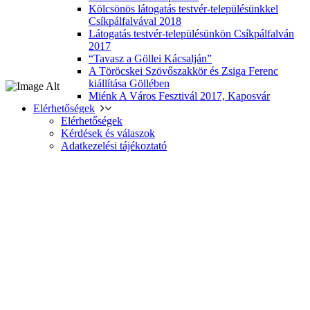
Kölcsönös látogatás testvér-településünkkel
Csíkpálfalvával 2018
Látogatás testvér-településünkön Csíkpálfalván
2017
“Tavasz a Göllei Kácsalján”
A Töröcskei Szövőszakkör és Zsiga Ferenc
kiállítása Göllében
Miénk A Város Fesztivál 2017, Kaposvár
Elérhetőségek
Elérhetőségek
Kérdések és válaszok
Adatkezelési tájékoztató