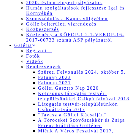
2020. évben elnyert pályázatok
Humán szolgáltatások fejlesztése Igal és
Környékén
Szomszédolás a Kapos völgyében
Gölle belterületi vízrendezés
Közbeszerzés
Közlemény a KÖFOP-1.2.1-VEKOP-16-
2017-00733 számú ASP pályázatról
Galéria
Rég volt…
Fotók
Videók
Rendezvények
Szüreti Felvonulás 2024. október 5.
Falunap 2023
Falunap 2021
Göllei Gasztro Nap 2020
Kölcsönös látogatás testvér-
településünkkel Csíkpálfalvával 2018
Látogatás testvér-településünkön
Csíkpálfalván 2017
“Tavasz a Göllei Kácsalján”
A Töröcskei Szövőszakkör és Zsiga
Ferenc kiállítása Göllében
Miénk A Város Fesztivál 2017,