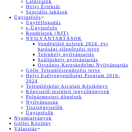
Látnivalók
Helyi Értéktár
Szociális lakások
Ügyintézés
Ügyfélfogadás
e-Ügyintézés
Rendeletek (NJT)
NYILVÁNTARTÁSOK
Vendéglátó üzletek 2024. évi
hatósági ellenőrzési terve
Telephely nyilvántartás
Szálláshely nyilvántartás
Országos Kereskedelmi Nyilvántartás
Gölle Településrendezési terve
Helyi Esélyegyenlőségi Program 2019-
2024
Településképi Arculati Kézikönyv
Képviselő-testületi jegyzőkönyvek
Polgármesteri döntések
Nyilvánosság
Tisztségviselők
Ügyintézők
Nyomtatványok
Göllei Közlöny
Választás