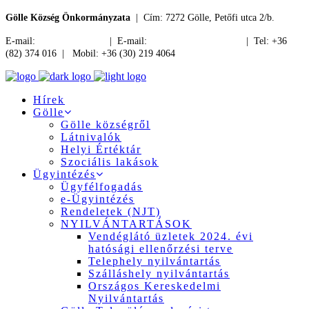
Gölle Község Önkormányzata
| Cím: 7272 Gölle, Petőfi utca 2/b.
E-mail:
jegyzo@golle.hu
| E-mail:
polgarmester@golle.hu
| Tel: +36
(82) 374 016 | Mobil: +36 (30) 219 4064
Hírek
Gölle
Gölle községről
Látnivalók
Helyi Értéktár
Szociális lakások
Ügyintézés
Ügyfélfogadás
e-Ügyintézés
Rendeletek (NJT)
NYILVÁNTARTÁSOK
Vendéglátó üzletek 2024. évi
hatósági ellenőrzési terve
Telephely nyilvántartás
Szálláshely nyilvántartás
Országos Kereskedelmi
Nyilvántartás