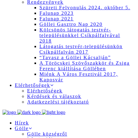
Rendezvények
Szüreti Felvonulás 2024. október 5.
Falunap 2023
Falunap 2021
Göllei Gasztro Nap 2020
Kölcsönös látogatás testvér-
településünkkel Csíkpálfalvával
2018
Látogatás testvér-településünkön
Csíkpálfalván 2017
“Tavasz a Göllei Kácsalján”
A Töröcskei Szövőszakkör és Zsiga
Ferenc kiállítása Göllében
Miénk A Város Fesztivál 2017,
Kaposvár
Elérhetőségek
Elérhetőségek
Kérdések és válaszok
Adatkezelési tájékoztató
Hírek
Gölle
Gölle községről