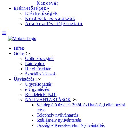
Kaposvár
Elérhetőségek
Elérhetőségek
Kérdések és válaszok
Adatkezelési tájékoztató
Hírek
Gölle
Gölle községről
Látnivalók
Helyi Értéktár
Szociális lakások
Ügyintézés
Ügyfélfogadás
e-Ügyintézés
Rendeletek (NJT)
NYILVÁNTARTÁSOK
Vendéglátó üzletek 2024. évi hatósági ellenőrzési
terve
Telephely nyilvántartás
Szálláshely nyilvántartás
Országos Kereskedelmi Nyilvántartás