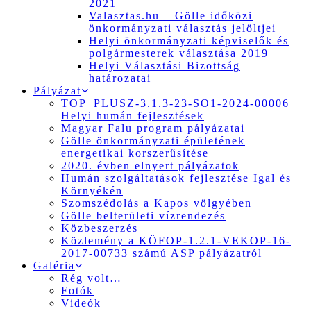
2021
Valasztas.hu – Gölle időközi
önkormányzati választás jelöltjei
Helyi önkormányzati képviselők és
polgármesterek választása 2019
Helyi Választási Bizottság
határozatai
Pályázat
TOP_PLUSZ-3.1.3-23-SO1-2024-00006
Helyi humán fejlesztések
Magyar Falu program pályázatai
Gölle önkormányzati épületének
energetikai korszerűsítése
2020. évben elnyert pályázatok
Humán szolgáltatások fejlesztése Igal és
Környékén
Szomszédolás a Kapos völgyében
Gölle belterületi vízrendezés
Közbeszerzés
Közlemény a KÖFOP-1.2.1-VEKOP-16-
2017-00733 számú ASP pályázatról
Galéria
Rég volt…
Fotók
Videók