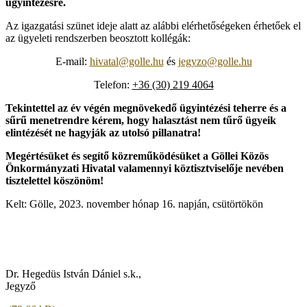
ügyintézésre.
Az igazgatási szünet ideje alatt az alábbi elérhetőségeken érhetőek el
az ügyeleti rendszerben beosztott kollégák:
E-mail:
hivatal@golle.hu
és
jegyzo@golle.hu
Telefon:
+36 (30) 219 4064
Tekintettel az év végén megnövekedő ügyintézési teherre és a
sűrű menetrendre kérem, hogy halasztást nem tűrő ügyeik
elintézését ne hagyják az utolsó pillanatra!
Megértésüket és segítő közreműködésüket a Göllei Közös
Önkormányzati Hivatal valamennyi köztisztviselője nevében
tisztelettel köszönöm!
Kelt: Gölle, 2023. november hónap 16. napján, csütörtökön
Dr. Hegedüs István Dániel s.k.,
Jegyző