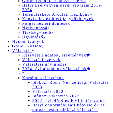
Gölle Településrendezési terve
Helyi Esélyegyenlőségi Program 2019-
2024
Településképi Arculati Kézikönyv
Képviselő-testületi jegyzőkönyvek
Polgármesteri döntések
Nyilvánosság
Tisztségviselők
Ügyintézők
Nyomtatványok
Göllei Közlöny
Választás
Részvételi adatok, eredmények
Választási szervek
Választási ügyintézés
2024. évi általános választások
*
Korábbi választások
Időközi Roma Nemzetiségi Választás
2023
Választás 2022
Időközi választás 2022
2022. évi HVB és HVI határozatok
Helyi önkormányzati képviselők és
polgármester időközi választása