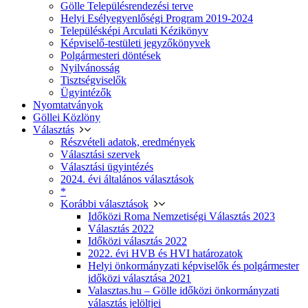
Gölle Településrendezési terve
Helyi Esélyegyenlőségi Program 2019-2024
Településképi Arculati Kézikönyv
Képviselő-testületi jegyzőkönyvek
Polgármesteri döntések
Nyilvánosság
Tisztségviselők
Ügyintézők
Nyomtatványok
Göllei Közlöny
Választás
Részvételi adatok, eredmények
Választási szervek
Választási ügyintézés
2024. évi általános választások
*
Korábbi választások
Időközi Roma Nemzetiségi Választás 2023
Választás 2022
Időközi választás 2022
2022. évi HVB és HVI határozatok
Helyi önkormányzati képviselők és polgármester
időközi választása 2021
Valasztas.hu – Gölle időközi önkormányzati
választás jelöltjei