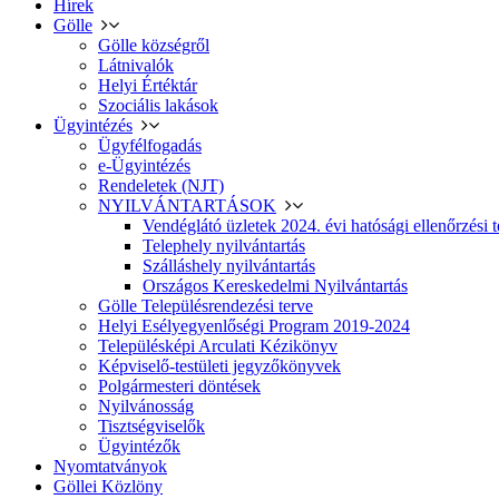
Hírek
Gölle
Gölle községről
Látnivalók
Helyi Értéktár
Szociális lakások
Ügyintézés
Ügyfélfogadás
e-Ügyintézés
Rendeletek (NJT)
NYILVÁNTARTÁSOK
Vendéglátó üzletek 2024. évi hatósági ellenőrzési t
Telephely nyilvántartás
Szálláshely nyilvántartás
Országos Kereskedelmi Nyilvántartás
Gölle Településrendezési terve
Helyi Esélyegyenlőségi Program 2019-2024
Településképi Arculati Kézikönyv
Képviselő-testületi jegyzőkönyvek
Polgármesteri döntések
Nyilvánosság
Tisztségviselők
Ügyintézők
Nyomtatványok
Göllei Közlöny