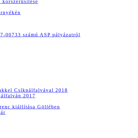
 korszerűsítése
örnyékén
-00733 számú ASP pályázatról
ünkkel Csíkpálfalvával 2018
pálfalván 2017
enc kiállítása Göllében
vár