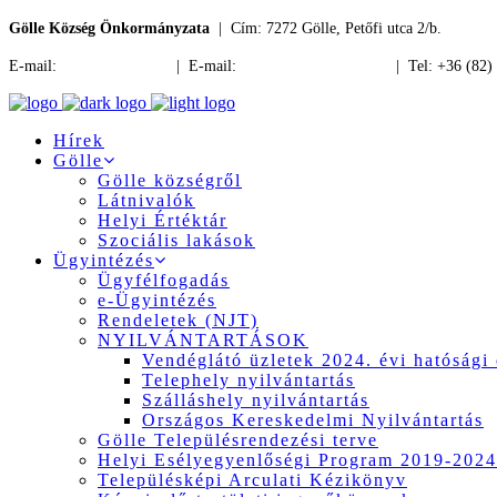
Gölle Község Önkormányzata
| Cím: 7272 Gölle, Petőfi utca 2/b.
E-mail:
jegyzo@golle.hu
| E-mail:
polgarmester@golle.hu
| Tel: +36 (82)
Hírek
Gölle
Gölle községről
Látnivalók
Helyi Értéktár
Szociális lakások
Ügyintézés
Ügyfélfogadás
e-Ügyintézés
Rendeletek (NJT)
NYILVÁNTARTÁSOK
Vendéglátó üzletek 2024. évi hatósági 
Telephely nyilvántartás
Szálláshely nyilvántartás
Országos Kereskedelmi Nyilvántartás
Gölle Településrendezési terve
Helyi Esélyegyenlőségi Program 2019-2024
Településképi Arculati Kézikönyv