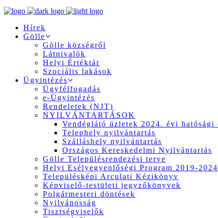
Hírek
Gölle
Gölle községről
Látnivalók
Helyi Értéktár
Szociális lakások
Ügyintézés
Ügyfélfogadás
e-Ügyintézés
Rendeletek (NJT)
NYILVÁNTARTÁSOK
Vendéglátó üzletek 2024. évi hatósági 
Telephely nyilvántartás
Szálláshely nyilvántartás
Országos Kereskedelmi Nyilvántartás
Gölle Településrendezési terve
Helyi Esélyegyenlőségi Program 2019-2024
Településképi Arculati Kézikönyv
Képviselő-testületi jegyzőkönyvek
Polgármesteri döntések
Nyilvánosság
Tisztségviselők