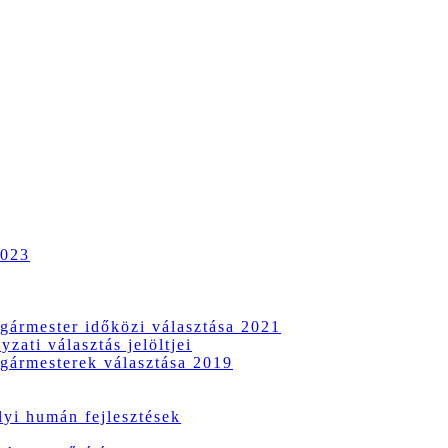
2023
gármester időközi választása 2021
zati választás jelöltjei
gármesterek választása 2019
i humán fejlesztések