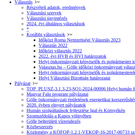
Választás
Részvételi adatok, eredmények
Választási szervek
Választási ügyintézés
2024. évi általános választások
*
Korábbi választások
Időközi Roma Nemzetiségi Választás 2023
Választás 2022
Időközi választás 2022
2022. évi HVB és HVI határozatok
Helyi önkormányzati képviselők és polgármester i
Valasztas.hu – Gölle időközi önkormányzati választá
Helyi önkormányzati képviselők és polgármesterek
Helyi Választási Bizottság határozatai
Pályázat
TOP_PLUSZ-3.1.3-23-SO1-2024-00006 Helyi humán fej
Magyar Falu program pályázatai
Gölle önkormányzati épületének energetikai korszerűsíté
2020. évben elnyert pályázatok
Humán szolgáltatások fejlesztése Igal és Környékén
Szomszédolás a Kapos völgyében
Gölle belterületi vízrendezés
Közbeszerzés
Közlemény a KÖFOP-1.2.1-VEKOP-16-2017-00733 szá