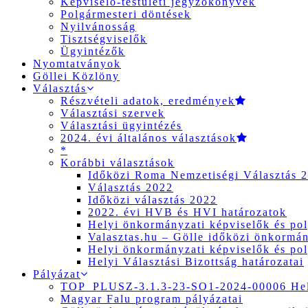
Képviselő-testületi jegyzőkönyvek
Polgármesteri döntések
Nyilvánosság
Tisztségviselők
Ügyintézők
Nyomtatványok
Göllei Közlöny
Választás
Részvételi adatok, eredmények
Választási szervek
Választási ügyintézés
2024. évi általános választások
*
Korábbi választások
Időközi Roma Nemzetiségi Választás 
Választás 2022
Időközi választás 2022
2022. évi HVB és HVI határozatok
Helyi önkormányzati képviselők és pol
Valasztas.hu – Gölle időközi önkormány
Helyi önkormányzati képviselők és pol
Helyi Választási Bizottság határozatai
Pályázat
TOP_PLUSZ-3.1.3-23-SO1-2024-00006 Hely
Magyar Falu program pályázatai