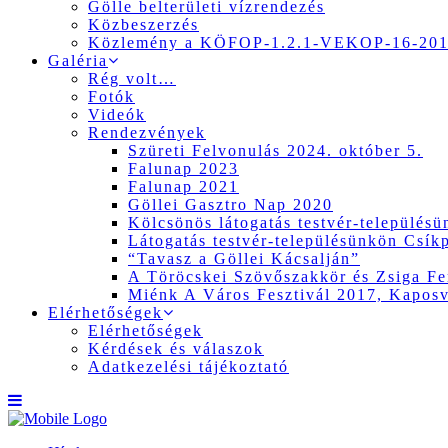
Gölle belterületi vízrendezés
Közbeszerzés
Közlemény a KÖFOP-1.2.1-VEKOP-16-2017
Galéria
Rég volt…
Fotók
Videók
Rendezvények
Szüreti Felvonulás 2024. október 5.
Falunap 2023
Falunap 2021
Göllei Gasztro Nap 2020
Kölcsönös látogatás testvér-település
Látogatás testvér-településünkön Csík
“Tavasz a Göllei Kácsalján”
A Töröcskei Szövőszakkör és Zsiga Fer
Miénk A Város Fesztivál 2017, Kapos
Elérhetőségek
Elérhetőségek
Kérdések és válaszok
Adatkezelési tájékoztató