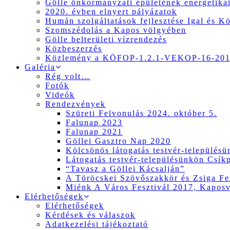
Gölle önkormányzati épületének energetikai
2020. évben elnyert pályázatok
Humán szolgáltatások fejlesztése Igal és K
Szomszédolás a Kapos völgyében
Gölle belterületi vízrendezés
Közbeszerzés
Közlemény a KÖFOP-1.2.1-VEKOP-16-2017
Galéria
Rég volt…
Fotók
Videók
Rendezvények
Szüreti Felvonulás 2024. október 5.
Falunap 2023
Falunap 2021
Göllei Gasztro Nap 2020
Kölcsönös látogatás testvér-település
Látogatás testvér-településünkön Csík
“Tavasz a Göllei Kácsalján”
A Töröcskei Szövőszakkör és Zsiga Fer
Miénk A Város Fesztivál 2017, Kapos
Elérhetőségek
Elérhetőségek
Kérdések és válaszok
Adatkezelési tájékoztató