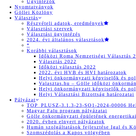
Ügyintézők
Nyomtatványok
Göllei Közlöny
Választás
Részvételi adatok, eredmények
Választási szervek
Választási ügyintézés
2024. évi általános választások
*
Korábbi választások
Időközi Roma Nemzetiségi Választás 
Választás 2022
Időközi választás 2022
2022. évi HVB és HVI határozatok
Helyi önkormányzati képviselők és pol
Valasztas.hu – Gölle időközi önkormány
Helyi önkormányzati képviselők és pol
Helyi Választási Bizottság határozatai
Pályázat
TOP_PLUSZ-3.1.3-23-SO1-2024-00006 Hely
Magyar Falu program pályázatai
Gölle önkormányzati épületének energetikai
2020. évben elnyert pályázatok
Humán szolgáltatások fejlesztése Igal és K
Szomszédolás a Kapos völgyében