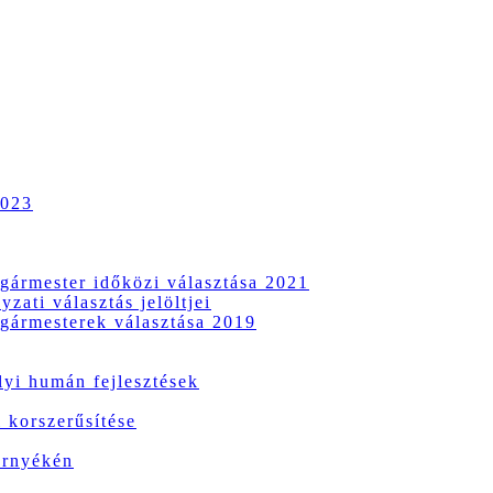
2023
gármester időközi választása 2021
zati választás jelöltjei
gármesterek választása 2019
i humán fejlesztések
 korszerűsítése
örnyékén