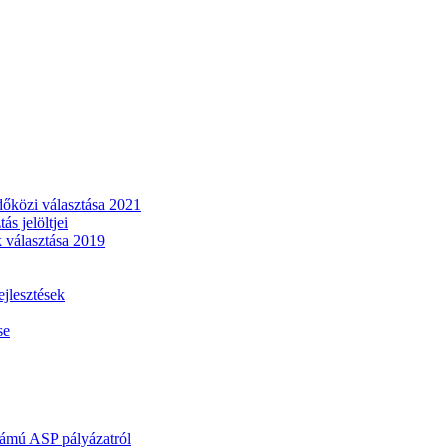
dőközi választása 2021
s jelöltjei
 választása 2019
lesztések
se
mú ASP pályázatról