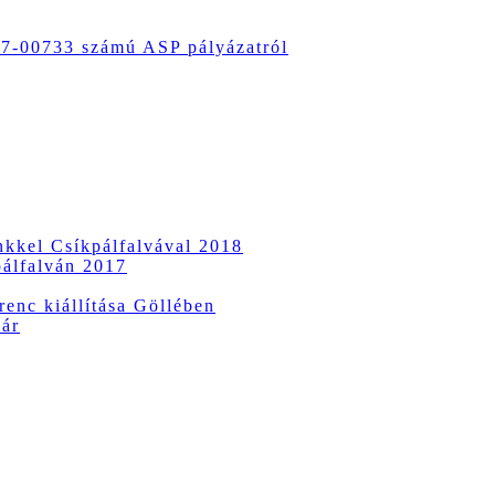
-00733 számú ASP pályázatról
ünkkel Csíkpálfalvával 2018
pálfalván 2017
enc kiállítása Göllében
vár