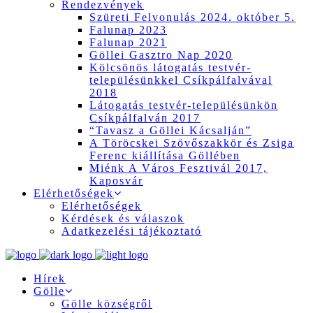
Rendezvények
Szüreti Felvonulás 2024. október 5.
Falunap 2023
Falunap 2021
Göllei Gasztro Nap 2020
Kölcsönös látogatás testvér-
településünkkel Csíkpálfalvával
2018
Látogatás testvér-településünkön
Csíkpálfalván 2017
“Tavasz a Göllei Kácsalján”
A Töröcskei Szövőszakkör és Zsiga
Ferenc kiállítása Göllében
Miénk A Város Fesztivál 2017,
Kaposvár
Elérhetőségek
Elérhetőségek
Kérdések és válaszok
Adatkezelési tájékoztató
Hírek
Gölle
Gölle községről