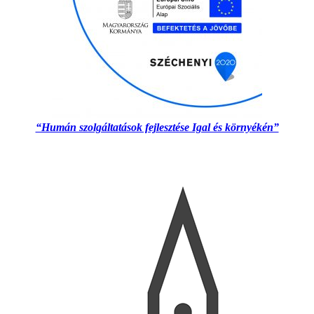
“Humán szolgáltatások fejlesztése Igal és környékén”