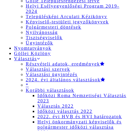
Gölle Településrendezési terve
Helyi Esélyegyenlőségi Program 2019-
2024
Településképi Arculati Kézikönyv
Képviselő-testületi jegyzőkönyvek
Polgármesteri döntések
Nyilvánosság
Tisztségviselők
Ügyintézők
Nyomtatványok
Göllei Közlöny
Választás
Részvételi adatok, eredmények
Választási szervek
Választási ügyintézés
2024. évi általános választások
*
Korábbi választások
Időközi Roma Nemzetiségi Választás
2023
Választás 2022
Időközi választás 2022
2022. évi HVB és HVI határozatok
Helyi önkormányzati képviselők és
polgármester időközi választása