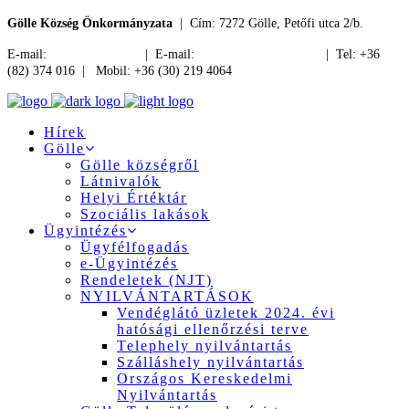
Gölle Község Önkormányzata
| Cím: 7272 Gölle, Petőfi utca 2/b.
E-mail:
jegyzo@golle.hu
| E-mail:
polgarmester@golle.hu
| Tel: +36
(82) 374 016 | Mobil: +36 (30) 219 4064
Hírek
Gölle
Gölle községről
Látnivalók
Helyi Értéktár
Szociális lakások
Ügyintézés
Ügyfélfogadás
e-Ügyintézés
Rendeletek (NJT)
NYILVÁNTARTÁSOK
Vendéglátó üzletek 2024. évi
hatósági ellenőrzési terve
Telephely nyilvántartás
Szálláshely nyilvántartás
Országos Kereskedelmi
Nyilvántartás