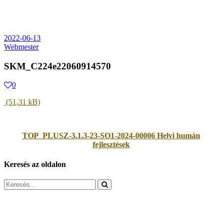
2022-06-13
Webmester
SKM_C224e22060914570
0
TOP_PLUSZ-3.1.3-23-SO1-2024-00006 Helyi humán
fejlesztések
Keresés az oldalon
Search
for: