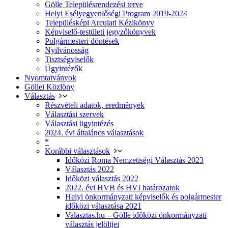
Gölle Településrendezési terve
Helyi Esélyegyenlőségi Program 2019-2024
Településképi Arculati Kézikönyv
Képviselő-testületi jegyzőkönyvek
Polgármesteri döntések
Nyilvánosság
Tisztségviselők
Ügyintézők
Nyomtatványok
Göllei Közlöny
Választás
Részvételi adatok, eredmények
Választási szervek
Választási ügyintézés
2024. évi általános választások
*
Korábbi választások
Időközi Roma Nemzetiségi Választás 2023
Választás 2022
Időközi választás 2022
2022. évi HVB és HVI határozatok
Helyi önkormányzati képviselők és polgármester
időközi választása 2021
Valasztas.hu – Gölle időközi önkormányzati
választás jelöltjei