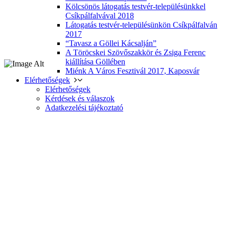
Kölcsönös látogatás testvér-településünkkel
Csíkpálfalvával 2018
Látogatás testvér-településünkön Csíkpálfalván
2017
“Tavasz a Göllei Kácsalján”
A Töröcskei Szövőszakkör és Zsiga Ferenc
kiállítása Göllében
Miénk A Város Fesztivál 2017, Kaposvár
Elérhetőségek
Elérhetőségek
Kérdések és válaszok
Adatkezelési tájékoztató