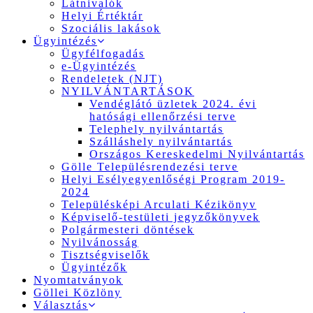
Látnivalók
Helyi Értéktár
Szociális lakások
Ügyintézés
Ügyfélfogadás
e-Ügyintézés
Rendeletek (NJT)
NYILVÁNTARTÁSOK
Vendéglátó üzletek 2024. évi
hatósági ellenőrzési terve
Telephely nyilvántartás
Szálláshely nyilvántartás
Országos Kereskedelmi Nyilvántartás
Gölle Településrendezési terve
Helyi Esélyegyenlőségi Program 2019-
2024
Településképi Arculati Kézikönyv
Képviselő-testületi jegyzőkönyvek
Polgármesteri döntések
Nyilvánosság
Tisztségviselők
Ügyintézők
Nyomtatványok
Göllei Közlöny
Választás