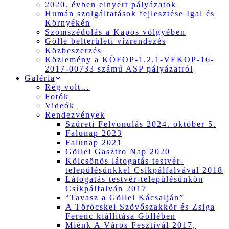
2020. évben elnyert pályázatok
Humán szolgáltatások fejlesztése Igal és
Környékén
Szomszédolás a Kapos völgyében
Gölle belterületi vízrendezés
Közbeszerzés
Közlemény a KÖFOP-1.2.1-VEKOP-16-
2017-00733 számú ASP pályázatról
Galéria
Rég volt…
Fotók
Videók
Rendezvények
Szüreti Felvonulás 2024. október 5.
Falunap 2023
Falunap 2021
Göllei Gasztro Nap 2020
Kölcsönös látogatás testvér-
településünkkel Csíkpálfalvával 2018
Látogatás testvér-településünkön
Csíkpálfalván 2017
“Tavasz a Göllei Kácsalján”
A Töröcskei Szövőszakkör és Zsiga
Ferenc kiállítása Göllében
Miénk A Város Fesztivál 2017,