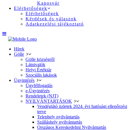
Kaposvár
Elérhetőségek
Elérhetőségek
Kérdések és válaszok
Adatkezelési tájékoztató
Hírek
Gölle
Gölle községről
Látnivalók
Helyi Értéktár
Szociális lakások
Ügyintézés
Ügyfélfogadás
e-Ügyintézés
Rendeletek (NJT)
NYILVÁNTARTÁSOK
Vendéglátó üzletek 2024. évi hatósági ellenőrzési
terve
Telephely nyilvántartás
Szálláshely nyilvántartás
Országos Kereskedelmi Nyilvántartás