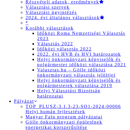
Részvételi adatok, eredmények
Választási szervek
Választási ügyintézés
2024. évi általános választások
*
Korábbi választások
Időközi Roma Nemzetiségi Választás
2023
Választás 2022
Időközi választás 2022
2022. évi HVB és HVI határozatok
Helyi önkormányzati képviselők és
polgármester időközi választása 2021
Valasztas.hu – Gölle időközi
önkormányzati választás jelöltjei
Helyi önkormányzati képviselők és
polgármesterek választása 2019
Helyi Választási Bizottság
határozatai
Pályázat
TOP_PLUSZ-3.1.3-23-SO1-2024-00006
Helyi humán fejlesztések
Magyar Falu program pályázatai
Gölle önkormányzati épületének
energetikai korszerűsítése