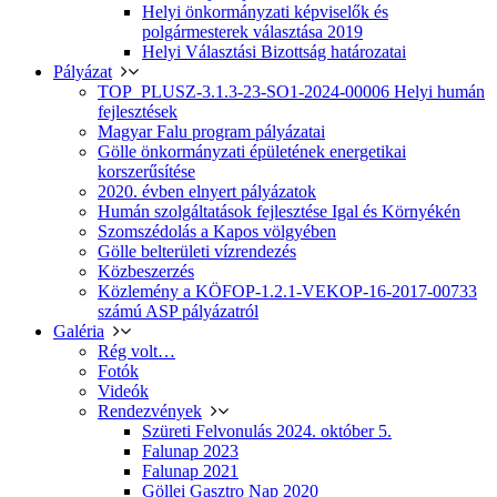
Helyi önkormányzati képviselők és
polgármesterek választása 2019
Helyi Választási Bizottság határozatai
Pályázat
TOP_PLUSZ-3.1.3-23-SO1-2024-00006 Helyi humán
fejlesztések
Magyar Falu program pályázatai
Gölle önkormányzati épületének energetikai
korszerűsítése
2020. évben elnyert pályázatok
Humán szolgáltatások fejlesztése Igal és Környékén
Szomszédolás a Kapos völgyében
Gölle belterületi vízrendezés
Közbeszerzés
Közlemény a KÖFOP-1.2.1-VEKOP-16-2017-00733
számú ASP pályázatról
Galéria
Rég volt…
Fotók
Videók
Rendezvények
Szüreti Felvonulás 2024. október 5.
Falunap 2023
Falunap 2021
Göllei Gasztro Nap 2020