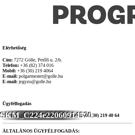
Elérhetőség
Cím:
7272 Gölle, Petőfi u. 2/b.
Telefon:
+36 (82) 374 016
Mobil:
+36 (30) 219 4064
E-mail:
polgarmester@golle.hu
E-mail:
jegyzo@golle.hu
Ügyfélfogadás
SKM_C224e22060914570
Telefonszám:
+36 (82) 374 016
, valamint
+36 (30) 219 40 64
ÁLTALÁNOS ÜGYFÉLFOGADÁS: