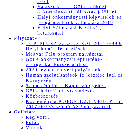
2021
Valasztas.hu – Gölle időközi
önkormányzati választás jelöltjei
Helyi önkormányzati képviselők és
polgármesterek választása 2019
Helyi Választási Bizottság
határozatai
Pályázat
TOP_PLUSZ-3.1.3-23-SO1-2024-00006
Helyi humán fejlesztések
Magyar Falu program pályázatai
Gölle önkormányzati épületének
energetikai korszerűsítése
2020. évben elnyert pályázatok
Humán szolgáltatások fejlesztése Igal és
Környékén
Szomszédolás a Kapos völgyében
Gölle belterületi vízrendezés
Közbeszerzés
Közlemény a KÖFOP-1.2.1-VEKOP-16-
2017-00733 számú ASP pályázatról
Galéria
Rég volt…
Fotók
Videók