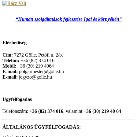
“Humán szolgáltatások fejlesztése Igal és környékén”
Elérhetőség
Cím:
7272 Gölle, Petőfi u. 2/b.
Telefon:
+36 (82) 374 016
Mobil:
+36 (30) 219 4064
E-mail:
polgarmester@golle.hu
E-mail:
jegyzo@golle.hu
Ügyfélfogadás
Telefonszám:
+36 (82) 374 016
, valamint
+36 (30) 219 40 64
ÁLTALÁNOS ÜGYFÉLFOGADÁS: