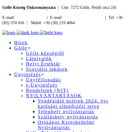
Gölle Község Önkormányzata
| Cím: 7272 Gölle, Petőfi utca 2/b.
E-mail:
jegyzo@golle.hu
| E-mail:
polgarmester@golle.hu
| Tel: +36
(82) 374 016 | Mobil: +36 (30) 219 4064
Hírek
Gölle
Gölle községről
Látnivalók
Helyi Értéktár
Szociális lakások
Ügyintézés
Ügyfélfogadás
e-Ügyintézés
Rendeletek (NJT)
NYILVÁNTARTÁSOK
Vendéglátó üzletek 2024. évi
hatósági ellenőrzési terve
Telephely nyilvántartás
Szálláshely nyilvántartás
Országos Kereskedelmi
Nyilvántartás