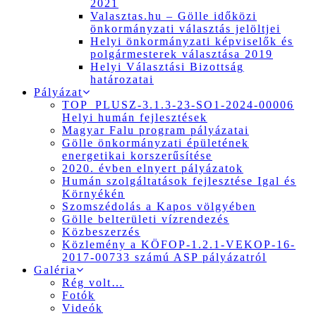
2021
Valasztas.hu – Gölle időközi
önkormányzati választás jelöltjei
Helyi önkormányzati képviselők és
polgármesterek választása 2019
Helyi Választási Bizottság
határozatai
Pályázat
TOP_PLUSZ-3.1.3-23-SO1-2024-00006
Helyi humán fejlesztések
Magyar Falu program pályázatai
Gölle önkormányzati épületének
energetikai korszerűsítése
2020. évben elnyert pályázatok
Humán szolgáltatások fejlesztése Igal és
Környékén
Szomszédolás a Kapos völgyében
Gölle belterületi vízrendezés
Közbeszerzés
Közlemény a KÖFOP-1.2.1-VEKOP-16-
2017-00733 számú ASP pályázatról
Galéria
Rég volt…
Fotók
Videók