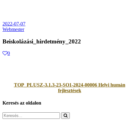
2022-07-07
Webmester
Beiskolázási_hirdetmény_2022
0
TOP_PLUSZ-3.1.3-23-SO1-2024-00006 Helyi humán
fejlesztések
Keresés az oldalon
Search
for: