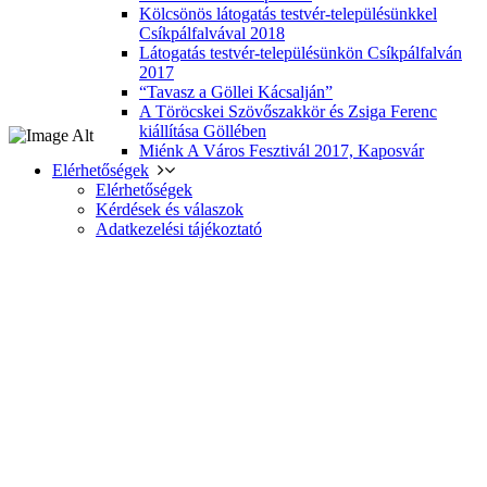
Kölcsönös látogatás testvér-településünkkel
Csíkpálfalvával 2018
Látogatás testvér-településünkön Csíkpálfalván
2017
“Tavasz a Göllei Kácsalján”
A Töröcskei Szövőszakkör és Zsiga Ferenc
kiállítása Göllében
Miénk A Város Fesztivál 2017, Kaposvár
Elérhetőségek
Elérhetőségek
Kérdések és válaszok
Adatkezelési tájékoztató