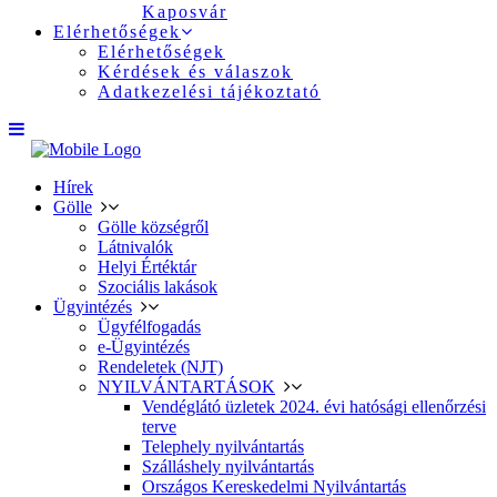
Kaposvár
Elérhetőségek
Elérhetőségek
Kérdések és válaszok
Adatkezelési tájékoztató
Hírek
Gölle
Gölle községről
Látnivalók
Helyi Értéktár
Szociális lakások
Ügyintézés
Ügyfélfogadás
e-Ügyintézés
Rendeletek (NJT)
NYILVÁNTARTÁSOK
Vendéglátó üzletek 2024. évi hatósági ellenőrzési
terve
Telephely nyilvántartás
Szálláshely nyilvántartás
Országos Kereskedelmi Nyilvántartás