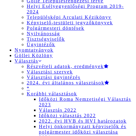
Gölle Településrendezési terve
Helyi Esélyegyenlőségi Program 2019-
2024
Településképi Arculati Kézikönyv
Képviselő-testületi jegyzőkönyvek
Polgármesteri döntések
Nyilvánosság
Tisztségviselők
Ügyintézők
Nyomtatványok
Göllei Közlöny
Választás
Részvételi adatok, eredmények
Választási szervek
Választási ügyintézés
2024. évi általános választások
*
Korábbi választások
Időközi Roma Nemzetiségi Választás
2023
Választás 2022
Időközi választás 2022
2022. évi HVB és HVI határozatok
Helyi önkormányzati képviselők és
polgármester időközi választása