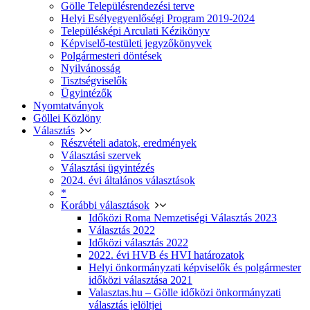
Gölle Településrendezési terve
Helyi Esélyegyenlőségi Program 2019-2024
Településképi Arculati Kézikönyv
Képviselő-testületi jegyzőkönyvek
Polgármesteri döntések
Nyilvánosság
Tisztségviselők
Ügyintézők
Nyomtatványok
Göllei Közlöny
Választás
Részvételi adatok, eredmények
Választási szervek
Választási ügyintézés
2024. évi általános választások
*
Korábbi választások
Időközi Roma Nemzetiségi Választás 2023
Választás 2022
Időközi választás 2022
2022. évi HVB és HVI határozatok
Helyi önkormányzati képviselők és polgármester
időközi választása 2021
Valasztas.hu – Gölle időközi önkormányzati
választás jelöltjei