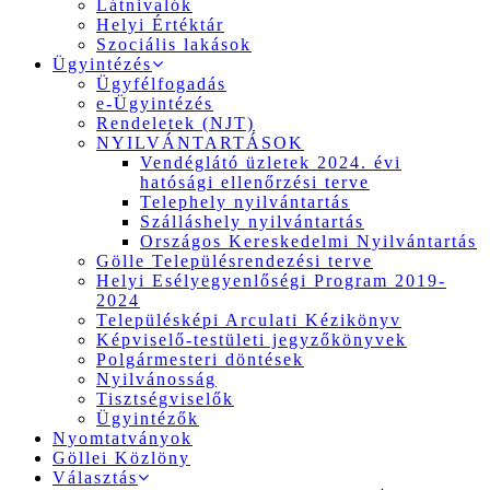
Látnivalók
Helyi Értéktár
Szociális lakások
Ügyintézés
Ügyfélfogadás
e-Ügyintézés
Rendeletek (NJT)
NYILVÁNTARTÁSOK
Vendéglátó üzletek 2024. évi
hatósági ellenőrzési terve
Telephely nyilvántartás
Szálláshely nyilvántartás
Országos Kereskedelmi Nyilvántartás
Gölle Településrendezési terve
Helyi Esélyegyenlőségi Program 2019-
2024
Településképi Arculati Kézikönyv
Képviselő-testületi jegyzőkönyvek
Polgármesteri döntések
Nyilvánosság
Tisztségviselők
Ügyintézők
Nyomtatványok
Göllei Közlöny
Választás