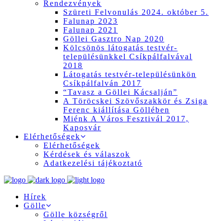
Rendezvények
Szüreti Felvonulás 2024. október 5.
Falunap 2023
Falunap 2021
Göllei Gasztro Nap 2020
Kölcsönös látogatás testvér-
településünkkel Csíkpálfalvával
2018
Látogatás testvér-településünkön
Csíkpálfalván 2017
“Tavasz a Göllei Kácsalján”
A Töröcskei Szövőszakkör és Zsiga
Ferenc kiállítása Göllében
Miénk A Város Fesztivál 2017,
Kaposvár
Elérhetőségek
Elérhetőségek
Kérdések és válaszok
Adatkezelési tájékoztató
Hírek
Gölle
Gölle községről