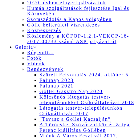
2020. évben elnyert pályázatok
Humán szolgáltatások fejlesztése Igal és
Környékén
Szomszédolás a Kapos völgyében
Gölle belterületi vízrendezés
Közbeszerzés
Közlemény a KÖFOP-1.2.1-VEKOP-16-
2017-00733 számú ASP pályázatról
Galéria
Rég volt…
Fotók
Videók
Rendezvények
Szüreti Felvonulás 2024. október 5.
Falunap 2023
Falunap 2021
Göllei Gasztro Nap 2020
Kölcsönös látogatás testvér-
településünkkel Csíkpálfalvával 2018
Látogatás testvér-településünkön
Csíkpálfalván 2017
“Tavasz a Göllei Kácsalján”
A Töröcskei Szövőszakkör és Zsiga
Ferenc kiállítása Göllében
Miénk A Város Fesztivál 2017,