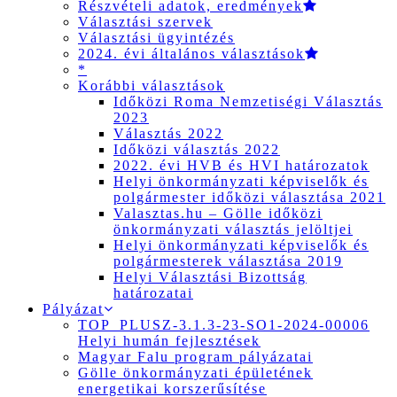
Részvételi adatok, eredmények
Választási szervek
Választási ügyintézés
2024. évi általános választások
*
Korábbi választások
Időközi Roma Nemzetiségi Választás
2023
Választás 2022
Időközi választás 2022
2022. évi HVB és HVI határozatok
Helyi önkormányzati képviselők és
polgármester időközi választása 2021
Valasztas.hu – Gölle időközi
önkormányzati választás jelöltjei
Helyi önkormányzati képviselők és
polgármesterek választása 2019
Helyi Választási Bizottság
határozatai
Pályázat
TOP_PLUSZ-3.1.3-23-SO1-2024-00006
Helyi humán fejlesztések
Magyar Falu program pályázatai
Gölle önkormányzati épületének
energetikai korszerűsítése