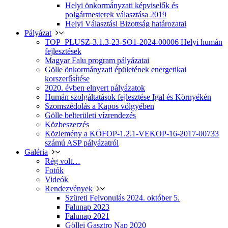
Helyi önkormányzati képviselők és
polgármesterek választása 2019
Helyi Választási Bizottság határozatai
Pályázat
TOP_PLUSZ-3.1.3-23-SO1-2024-00006 Helyi humán
fejlesztések
Magyar Falu program pályázatai
Gölle önkormányzati épületének energetikai
korszerűsítése
2020. évben elnyert pályázatok
Humán szolgáltatások fejlesztése Igal és Környékén
Szomszédolás a Kapos völgyében
Gölle belterületi vízrendezés
Közbeszerzés
Közlemény a KÖFOP-1.2.1-VEKOP-16-2017-00733
számú ASP pályázatról
Galéria
Rég volt…
Fotók
Videók
Rendezvények
Szüreti Felvonulás 2024. október 5.
Falunap 2023
Falunap 2021
Göllei Gasztro Nap 2020