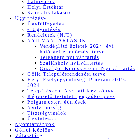
Látnivalók
Helyi Értéktár
Szociális lakások
Ügyintézés
Ügyfélfogadás
e-Ügyintézés
Rendeletek (NJT)
NYILVÁNTARTÁSOK
Vendéglátó üzletek 2024. évi
hatósági ellenőrzési terve
Telephely nyilvántartás
Szálláshely nyilvántartás
Országos Kereskedelmi Nyilvántartás
Gölle Településrendezési terve
Helyi Esélyegyenlőségi Program 2019-
2024
Településképi Arculati Kézikönyv
Képviselő-testületi jegyzőkönyvek
Polgármesteri döntések
Nyilvánosság
Tisztségviselők
Ügyintézők
Nyomtatványok
Göllei Közlöny
Választás