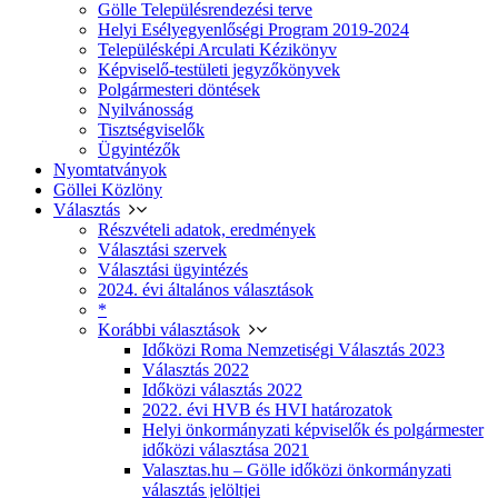
Gölle Településrendezési terve
Helyi Esélyegyenlőségi Program 2019-2024
Településképi Arculati Kézikönyv
Képviselő-testületi jegyzőkönyvek
Polgármesteri döntések
Nyilvánosság
Tisztségviselők
Ügyintézők
Nyomtatványok
Göllei Közlöny
Választás
Részvételi adatok, eredmények
Választási szervek
Választási ügyintézés
2024. évi általános választások
*
Korábbi választások
Időközi Roma Nemzetiségi Választás 2023
Választás 2022
Időközi választás 2022
2022. évi HVB és HVI határozatok
Helyi önkormányzati képviselők és polgármester
időközi választása 2021
Valasztas.hu – Gölle időközi önkormányzati
választás jelöltjei