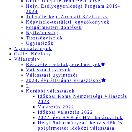
Gölle Településrendezési terve
Helyi Esélyegyenlőségi Program 2019-
2024
Településképi Arculati Kézikönyv
Képviselő-testületi jegyzőkönyvek
Polgármesteri döntések
Nyilvánosság
Tisztségviselők
Ügyintézők
Nyomtatványok
Göllei Közlöny
Választás
Részvételi adatok, eredmények
Választási szervek
Választási ügyintézés
2024. évi általános választások
*
Korábbi választások
Időközi Roma Nemzetiségi Választás
2023
Választás 2022
Időközi választás 2022
2022. évi HVB és HVI határozatok
Helyi önkormányzati képviselők és
polgármester időközi választása