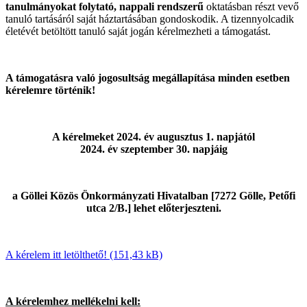
tanulmányokat folytató, nappali rendszerű
oktatásban részt vevő
tanuló tartásáról saját háztartásában gondoskodik. A tizennyolcadik
életévét betöltött tanuló saját jogán kérelmezheti a támogatást.
A támogatásra való jogosultság megállapítása minden esetben
kérelemre történik!
A kérelmeket 2024. év augusztus 1. napjától
2024. év szeptember 30. napjáig
a Göllei Közös Önkormányzati Hivatalban [7272 Gölle, Petőfi
utca 2/B.] lehet előterjeszteni.
A kérelem itt letölthető!
A kérelemhez mellékelni kell: