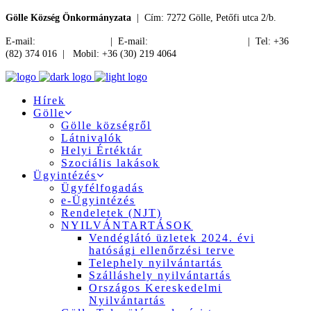
Gölle Község Önkormányzata
| Cím: 7272 Gölle, Petőfi utca 2/b.
E-mail:
jegyzo@golle.hu
| E-mail:
polgarmester@golle.hu
| Tel: +36
(82) 374 016 | Mobil: +36 (30) 219 4064
Hírek
Gölle
Gölle községről
Látnivalók
Helyi Értéktár
Szociális lakások
Ügyintézés
Ügyfélfogadás
e-Ügyintézés
Rendeletek (NJT)
NYILVÁNTARTÁSOK
Vendéglátó üzletek 2024. évi
hatósági ellenőrzési terve
Telephely nyilvántartás
Szálláshely nyilvántartás
Országos Kereskedelmi
Nyilvántartás