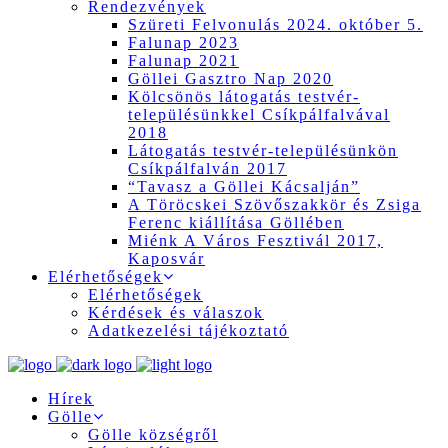
Rendezvények
Szüreti Felvonulás 2024. október 5.
Falunap 2023
Falunap 2021
Göllei Gasztro Nap 2020
Kölcsönös látogatás testvér-
településünkkel Csíkpálfalvával
2018
Látogatás testvér-településünkön
Csíkpálfalván 2017
“Tavasz a Göllei Kácsalján”
A Töröcskei Szövőszakkör és Zsiga
Ferenc kiállítása Göllében
Miénk A Város Fesztivál 2017,
Kaposvár
Elérhetőségek
Elérhetőségek
Kérdések és válaszok
Adatkezelési tájékoztató
Hírek
Gölle
Gölle községről