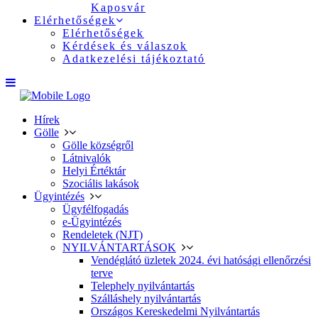
Kaposvár
Elérhetőségek
Elérhetőségek
Kérdések és válaszok
Adatkezelési tájékoztató
Hírek
Gölle
Gölle községről
Látnivalók
Helyi Értéktár
Szociális lakások
Ügyintézés
Ügyfélfogadás
e-Ügyintézés
Rendeletek (NJT)
NYILVÁNTARTÁSOK
Vendéglátó üzletek 2024. évi hatósági ellenőrzési
terve
Telephely nyilvántartás
Szálláshely nyilvántartás
Országos Kereskedelmi Nyilvántartás