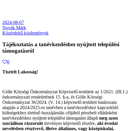
2024-08-07
Novák Márk
Közérdekű közlemények
Tájékoztatás a tanévkezdéshez nyújtott települési
támogatásról
0
Tisztelt Lakosság!
Gölle Községi Önkormányzat Képviselő-testülete az 1/2021. (III.1.)
önkormányzati rendeletének 15. §-a, és Gölle Községi
Önkormányzat 36/2024. (V. 14.) képviselő-testületi határozata
alapján a 2024/2025-es tanévben a tanévkezdéshez kapcsolódó
költségekhez történő hozzájárulás céljából pénzbeli ellátásként
tanévkezdéshez nyújtott települési támogatást állapít
meg azon
szociálisan rászoruló
törvényes képviselő részére,
aki óvodai
nevelésben résztvevő, illetve általános, vagy középiskolai,