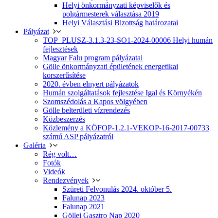
Helyi önkormányzati képviselők és
polgármesterek választása 2019
Helyi Választási Bizottság határozatai
Pályázat
TOP_PLUSZ-3.1.3-23-SO1-2024-00006 Helyi humán
fejlesztések
Magyar Falu program pályázatai
Gölle önkormányzati épületének energetikai
korszerűsítése
2020. évben elnyert pályázatok
Humán szolgáltatások fejlesztése Igal és Környékén
Szomszédolás a Kapos völgyében
Gölle belterületi vízrendezés
Közbeszerzés
Közlemény a KÖFOP-1.2.1-VEKOP-16-2017-00733
számú ASP pályázatról
Galéria
Rég volt…
Fotók
Videók
Rendezvények
Szüreti Felvonulás 2024. október 5.
Falunap 2023
Falunap 2021
Göllei Gasztro Nap 2020