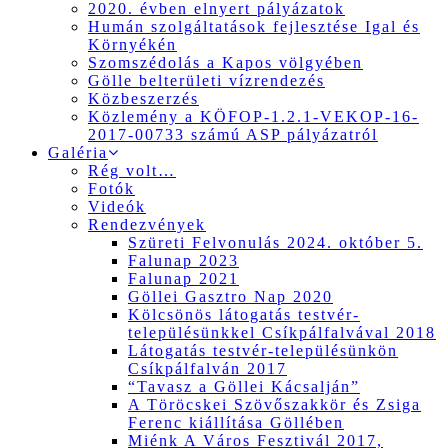
2020. évben elnyert pályázatok
Humán szolgáltatások fejlesztése Igal és
Környékén
Szomszédolás a Kapos völgyében
Gölle belterületi vízrendezés
Közbeszerzés
Közlemény a KÖFOP-1.2.1-VEKOP-16-
2017-00733 számú ASP pályázatról
Galéria
Rég volt…
Fotók
Videók
Rendezvények
Szüreti Felvonulás 2024. október 5.
Falunap 2023
Falunap 2021
Göllei Gasztro Nap 2020
Kölcsönös látogatás testvér-
településünkkel Csíkpálfalvával 2018
Látogatás testvér-településünkön
Csíkpálfalván 2017
“Tavasz a Göllei Kácsalján”
A Töröcskei Szövőszakkör és Zsiga
Ferenc kiállítása Göllében
Miénk A Város Fesztivál 2017,