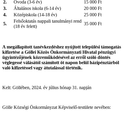
2.
Óvoda (3-6 év)
15 000 Ft
3.
Általános iskola (6-14 év)
20 000 Ft
4.
Középiskola (14-18 év)
25 000 Ft
Felsőoktatás nappali tanulmányi rend
5.
35 000 Ft
(18 év felett)
A megállapított tanévkezdéshez nyújtott települési támogatás
kifizetése a Göllei Közös Önkormányzati Hivatal pénzügyi
ügyintézőjének közreműködésével az erről szóló döntés
véglegessé válásától számított öt napon belül házipénztárból
való kifizetéssel vagy átutalással történik.
Kelt: Göllében, 2024. év július hónap 31. napján
Gölle Községi Önkormányzat Képviselő-testülete nevében: