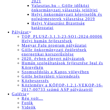
2021
Valasztas.hu – Gölle időközi
önkormányzati választás jelöltjei
Helyi önkormányzati képviselők és
polgármesterek választása 2019
Helyi Választási Bizottság
határozatai
Pályázat
TOP_PLUSZ-3.1.3-23-SO1-2024-00006
Helyi humán fejlesztések
Magyar Falu program pályázatai
Gölle önkormányzati épületének
energetikai korszerűsítése
2020. évben elnyert pályázatok
Humán szolgáltatások fejlesztése Igal és
Környékén
Szomszédolás a Kapos völgyében
Gölle belterületi vízrendezés
Közbeszerzés
Közlemény a KÖFOP-1.2.1-VEKOP-16-
2017-00733 számú ASP pályázatról
Galéria
Rég volt…
Fotók
Videók