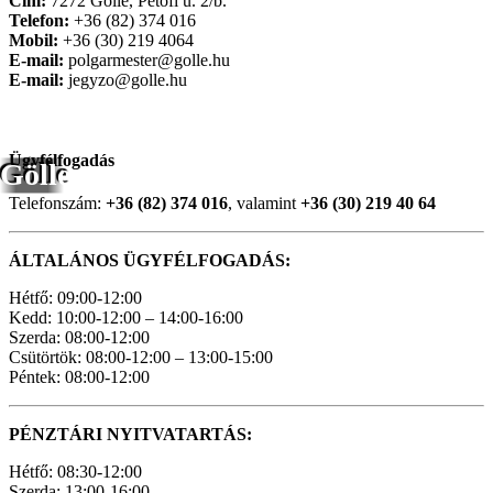
Cím:
7272 Gölle, Petőfi u. 2/b.
Telefon:
+36 (82) 374 016
Mobil:
+36 (30) 219 4064
E-mail:
polgarmester@golle.hu
E-mail:
jegyzo@golle.hu
Ügyfélfogadás
Gölle
Telefonszám:
+36 (82) 374 016
, valamint
+36 (30) 219 40 64
ÁLTALÁNOS ÜGYFÉLFOGADÁS:
Hétfő: 09:00-12:00
Kedd: 10:00-12:00 – 14:00-16:00
Szerda: 08:00-12:00
Csütörtök: 08:00-12:00 – 13:00-15:00
Péntek: 08:00-12:00
PÉNZTÁRI NYITVATARTÁS:
Hétfő: 08:30-12:00
Szerda: 13:00-16:00