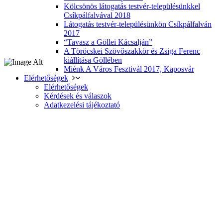
Kölcsönös látogatás testvér-településünkkel
Csíkpálfalvával 2018
Látogatás testvér-településünkön Csíkpálfalván
2017
“Tavasz a Göllei Kácsalján”
A Töröcskei Szövőszakkör és Zsiga Ferenc
kiállítása Göllében
Miénk A Város Fesztivál 2017, Kaposvár
Elérhetőségek
Elérhetőségek
Kérdések és válaszok
Adatkezelési tájékoztató