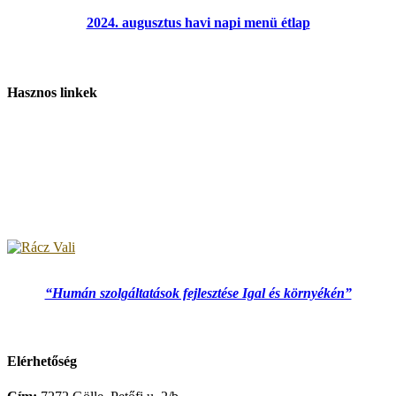
2024. augusztus havi napi menü étlap
Hasznos linkek
“Humán szolgáltatások fejlesztése Igal és környékén”
Elérhetőség