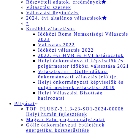
Részvételi adatok, eredmények
Választási szervek
Választási ügyintézés
2024. évi általános választások
*
Korábbi választások
Időközi Roma Nemzetiségi Választás
2023
Választás 2022
Időközi választás 2022
2022. évi HVB és HVI határozatok
Helyi önkormányzati képviselők és
polgármester időközi választása 2021
Valasztas.hu – Gölle időközi
önkormányzati választás jelöltjei
Helyi önkormányzati képviselők és
polgármesterek választása 2019
Helyi Választási Bizottság
határozatai
Pályázat
TOP_PLUSZ-3.1.3-23-SO1-2024-00006
Helyi humán fejlesztések
Magyar Falu program pályázatai
Gölle önkormányzati épületének
energetikai korszerűsítése