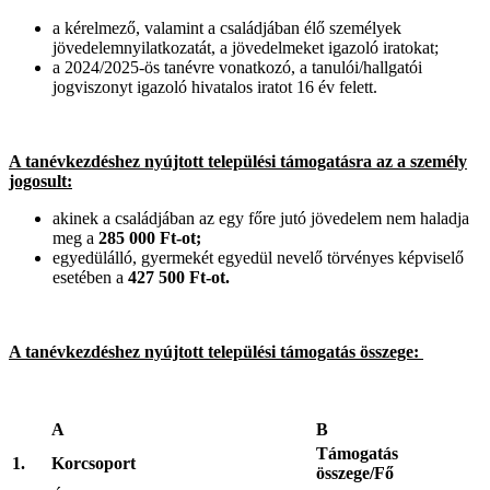
a kérelmező, valamint a családjában élő személyek
jövedelemnyilatkozatát, a jövedelmeket igazoló iratokat;
a 2024/2025-ös tanévre vonatkozó, a tanulói/hallgatói
jogviszonyt igazoló hivatalos iratot 16 év felett.
A tanévkezdéshez nyújtott települési támogatásra az a személy
jogosult:
akinek a családjában az egy főre jutó jövedelem nem haladja
meg a
285 000 Ft-ot;
egyedülálló, gyermekét egyedül nevelő törvényes képviselő
esetében a
427 500 Ft-ot.
A tanévkezdéshez nyújtott települési támogatás összege:
A
B
Támogatás
1.
Korcsoport
összege/Fő