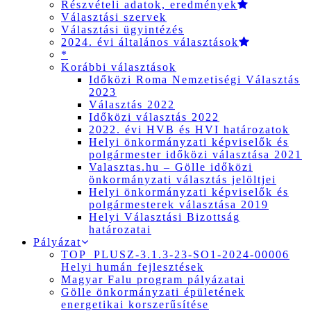
Részvételi adatok, eredmények
Választási szervek
Választási ügyintézés
2024. évi általános választások
*
Korábbi választások
Időközi Roma Nemzetiségi Választás
2023
Választás 2022
Időközi választás 2022
2022. évi HVB és HVI határozatok
Helyi önkormányzati képviselők és
polgármester időközi választása 2021
Valasztas.hu – Gölle időközi
önkormányzati választás jelöltjei
Helyi önkormányzati képviselők és
polgármesterek választása 2019
Helyi Választási Bizottság
határozatai
Pályázat
TOP_PLUSZ-3.1.3-23-SO1-2024-00006
Helyi humán fejlesztések
Magyar Falu program pályázatai
Gölle önkormányzati épületének
energetikai korszerűsítése