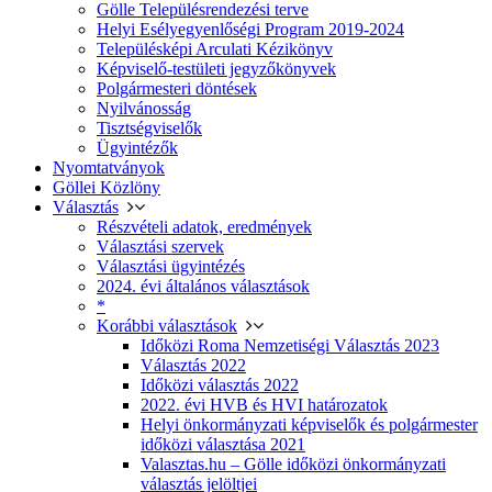
Gölle Településrendezési terve
Helyi Esélyegyenlőségi Program 2019-2024
Településképi Arculati Kézikönyv
Képviselő-testületi jegyzőkönyvek
Polgármesteri döntések
Nyilvánosság
Tisztségviselők
Ügyintézők
Nyomtatványok
Göllei Közlöny
Választás
Részvételi adatok, eredmények
Választási szervek
Választási ügyintézés
2024. évi általános választások
*
Korábbi választások
Időközi Roma Nemzetiségi Választás 2023
Választás 2022
Időközi választás 2022
2022. évi HVB és HVI határozatok
Helyi önkormányzati képviselők és polgármester
időközi választása 2021
Valasztas.hu – Gölle időközi önkormányzati
választás jelöltjei