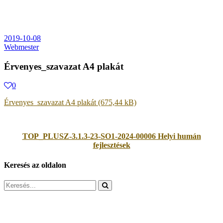
2019-10-08
Webmester
Érvenyes_szavazat A4 plakát
0
Érvenyes_szavazat A4 plakát
TOP_PLUSZ-3.1.3-23-SO1-2024-00006 Helyi humán
fejlesztések
Keresés az oldalon
Search
for: