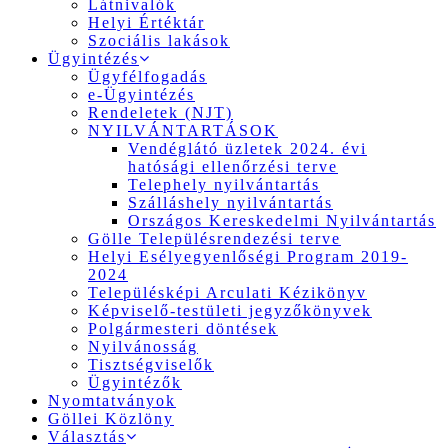
Látnivalók
Helyi Értéktár
Szociális lakások
Ügyintézés
Ügyfélfogadás
e-Ügyintézés
Rendeletek (NJT)
NYILVÁNTARTÁSOK
Vendéglátó üzletek 2024. évi
hatósági ellenőrzési terve
Telephely nyilvántartás
Szálláshely nyilvántartás
Országos Kereskedelmi Nyilvántartás
Gölle Településrendezési terve
Helyi Esélyegyenlőségi Program 2019-
2024
Településképi Arculati Kézikönyv
Képviselő-testületi jegyzőkönyvek
Polgármesteri döntések
Nyilvánosság
Tisztségviselők
Ügyintézők
Nyomtatványok
Göllei Közlöny
Választás