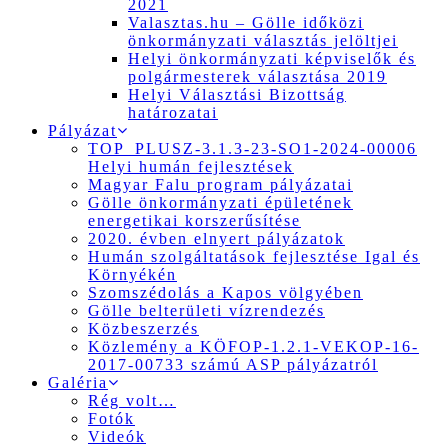
2021
Valasztas.hu – Gölle időközi
önkormányzati választás jelöltjei
Helyi önkormányzati képviselők és
polgármesterek választása 2019
Helyi Választási Bizottság
határozatai
Pályázat
TOP_PLUSZ-3.1.3-23-SO1-2024-00006
Helyi humán fejlesztések
Magyar Falu program pályázatai
Gölle önkormányzati épületének
energetikai korszerűsítése
2020. évben elnyert pályázatok
Humán szolgáltatások fejlesztése Igal és
Környékén
Szomszédolás a Kapos völgyében
Gölle belterületi vízrendezés
Közbeszerzés
Közlemény a KÖFOP-1.2.1-VEKOP-16-
2017-00733 számú ASP pályázatról
Galéria
Rég volt…
Fotók
Videók