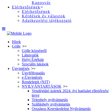
Kaposvár
Elérhetőségek
Elérhetőségek
Kérdések és válaszok
Adatkezelési tájékoztató
Hírek
Gölle
Gölle községről
Látnivalók
Helyi Értéktár
Szociális lakások
Ügyintézés
Ügyfélfogadás
e-Ügyintézés
Rendeletek (NJT)
NYILVÁNTARTÁSOK
Vendéglátó üzletek 2024. évi hatósági ellenőrzési
terve
Telephely nyilvántartás
Szálláshely nyilvántartás
Országos Kereskedelmi Nyilvántartás