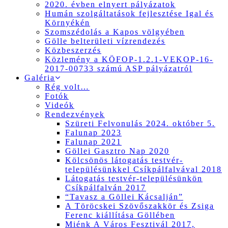
2020. évben elnyert pályázatok
Humán szolgáltatások fejlesztése Igal és
Környékén
Szomszédolás a Kapos völgyében
Gölle belterületi vízrendezés
Közbeszerzés
Közlemény a KÖFOP-1.2.1-VEKOP-16-
2017-00733 számú ASP pályázatról
Galéria
Rég volt…
Fotók
Videók
Rendezvények
Szüreti Felvonulás 2024. október 5.
Falunap 2023
Falunap 2021
Göllei Gasztro Nap 2020
Kölcsönös látogatás testvér-
településünkkel Csíkpálfalvával 2018
Látogatás testvér-településünkön
Csíkpálfalván 2017
“Tavasz a Göllei Kácsalján”
A Töröcskei Szövőszakkör és Zsiga
Ferenc kiállítása Göllében
Miénk A Város Fesztivál 2017,