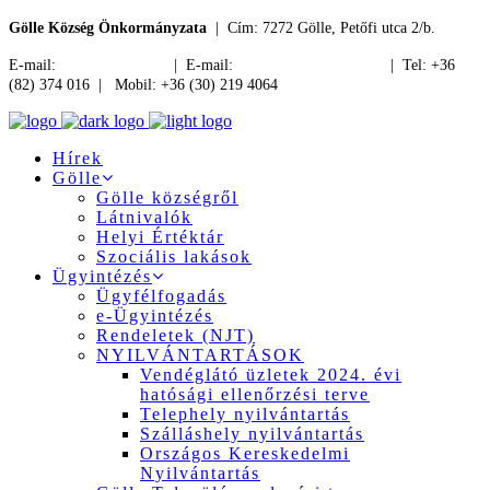
Gölle Község Önkormányzata
| Cím: 7272 Gölle, Petőfi utca 2/b.
E-mail:
jegyzo@golle.hu
| E-mail:
polgarmester@golle.hu
| Tel: +36
(82) 374 016 | Mobil: +36 (30) 219 4064
Hírek
Gölle
Gölle községről
Látnivalók
Helyi Értéktár
Szociális lakások
Ügyintézés
Ügyfélfogadás
e-Ügyintézés
Rendeletek (NJT)
NYILVÁNTARTÁSOK
Vendéglátó üzletek 2024. évi
hatósági ellenőrzési terve
Telephely nyilvántartás
Szálláshely nyilvántartás
Országos Kereskedelmi
Nyilvántartás