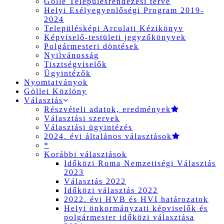
Gölle Településrendezési terve
Helyi Esélyegyenlőségi Program 2019-
2024
Településképi Arculati Kézikönyv
Képviselő-testületi jegyzőkönyvek
Polgármesteri döntések
Nyilvánosság
Tisztségviselők
Ügyintézők
Nyomtatványok
Göllei Közlöny
Választás
Részvételi adatok, eredmények
Választási szervek
Választási ügyintézés
2024. évi általános választások
*
Korábbi választások
Időközi Roma Nemzetiségi Választás
2023
Választás 2022
Időközi választás 2022
2022. évi HVB és HVI határozatok
Helyi önkormányzati képviselők és
polgármester időközi választása