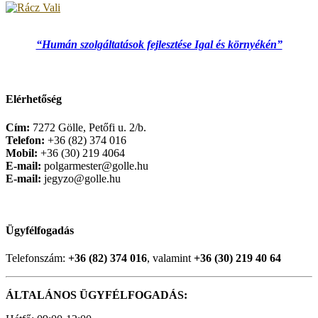
“Humán szolgáltatások fejlesztése Igal és környékén”
Elérhetőség
Cím:
7272 Gölle, Petőfi u. 2/b.
Telefon:
+36 (82) 374 016
Mobil:
+36 (30) 219 4064
E-mail:
polgarmester@golle.hu
E-mail:
jegyzo@golle.hu
Ügyfélfogadás
Telefonszám:
+36 (82) 374 016
, valamint
+36 (30) 219 40 64
ÁLTALÁNOS ÜGYFÉLFOGADÁS: