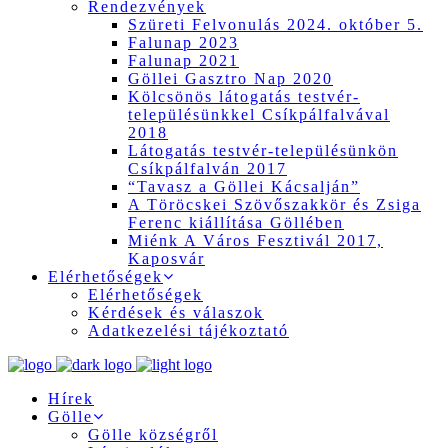
Rendezvények
Szüreti Felvonulás 2024. október 5.
Falunap 2023
Falunap 2021
Göllei Gasztro Nap 2020
Kölcsönös látogatás testvér-
településünkkel Csíkpálfalvával
2018
Látogatás testvér-településünkön
Csíkpálfalván 2017
“Tavasz a Göllei Kácsalján”
A Töröcskei Szövőszakkör és Zsiga
Ferenc kiállítása Göllében
Miénk A Város Fesztivál 2017,
Kaposvár
Elérhetőségek
Elérhetőségek
Kérdések és válaszok
Adatkezelési tájékoztató
Hírek
Gölle
Gölle községről