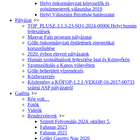
Helyi önkormányzati képviselők és
polgármesterek választása 2019
Helyi Választási Bizottság határozatai
Pályázat
TOP_PLUSZ-3.1.3-23-SO1-2024-00006 Helyi humán
fejlesztések
Magyar Falu program pályázatai
Gölle önkormányzati épületének energetikai
korszerűsítése
2020. évben elnyert pályázatok
Humán szolgáltatások fejlesztése Igal és Környékén
Szomszédolás a Kapos völgyében
Gölle belterületi vízrendezés
Közbeszerzés
Közlemény a KÖFOP-1.2.1-VEKOP-16-2017-00733
számú ASP pályázatról
Galéria
Rég volt…
Fotók
Videók
Rendezvények
Szüreti Felvonulás 2024. október 5.
Falunap 2023
Falunap 2021
Göllei Gasztro Nap 2020