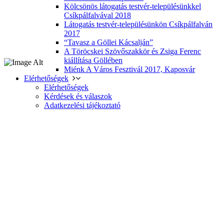
Kölcsönös látogatás testvér-településünkkel
Csíkpálfalvával 2018
Látogatás testvér-településünkön Csíkpálfalván
2017
“Tavasz a Göllei Kácsalján”
A Töröcskei Szövőszakkör és Zsiga Ferenc
kiállítása Göllében
Miénk A Város Fesztivál 2017, Kaposvár
Elérhetőségek
Elérhetőségek
Kérdések és válaszok
Adatkezelési tájékoztató