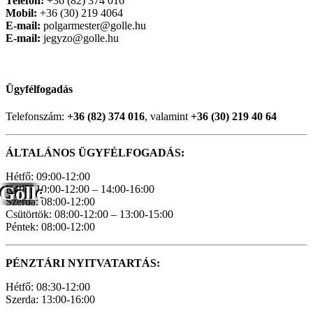
Telefon:
+36 (82) 374 016
Mobil:
+36 (30) 219 4064
E-mail:
polgarmester@golle.hu
E-mail:
jegyzo@golle.hu
Ügyfélfogadás
Telefonszám:
+36 (82) 374 016
, valamint
+36 (30) 219 40 64
ÁLTALÁNOS ÜGYFÉLFOGADÁS:
Hétfő: 09:00-12:00
Gölle
Kedd: 10:00-12:00 – 14:00-16:00
Szerda: 08:00-12:00
Csütörtök: 08:00-12:00 – 13:00-15:00
Péntek: 08:00-12:00
PÉNZTÁRI NYITVATARTÁS:
Hétfő: 08:30-12:00
Szerda: 13:00-16:00