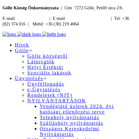
Gölle Község Önkormányzata
| Cím: 7272 Gölle, Petőfi utca 2/b.
E-mail:
jegyzo@golle.hu
| E-mail:
polgarmester@golle.hu
| Tel: +36
(82) 374 016 | Mobil: +36 (30) 219 4064
Hírek
Gölle
Gölle községről
Látnivalók
Helyi Értéktár
Szociális lakások
Ügyintézés
Ügyfélfogadás
e-Ügyintézés
Rendeletek (NJT)
NYILVÁNTARTÁSOK
Vendéglátó üzletek 2024. évi
hatósági ellenőrzési terve
Telephely nyilvántartás
Szálláshely nyilvántartás
Országos Kereskedelmi
Nyilvántartás