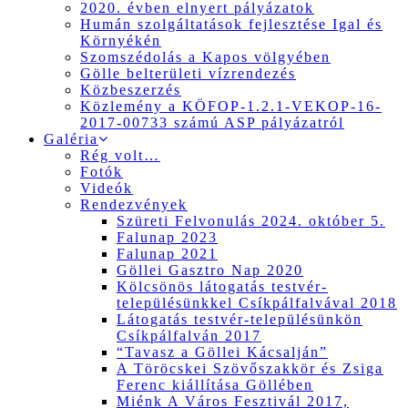
2020. évben elnyert pályázatok
Humán szolgáltatások fejlesztése Igal és
Környékén
Szomszédolás a Kapos völgyében
Gölle belterületi vízrendezés
Közbeszerzés
Közlemény a KÖFOP-1.2.1-VEKOP-16-
2017-00733 számú ASP pályázatról
Galéria
Rég volt…
Fotók
Videók
Rendezvények
Szüreti Felvonulás 2024. október 5.
Falunap 2023
Falunap 2021
Göllei Gasztro Nap 2020
Kölcsönös látogatás testvér-
településünkkel Csíkpálfalvával 2018
Látogatás testvér-településünkön
Csíkpálfalván 2017
“Tavasz a Göllei Kácsalján”
A Töröcskei Szövőszakkör és Zsiga
Ferenc kiállítása Göllében
Miénk A Város Fesztivál 2017,