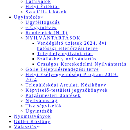
Látnivalók
Helyi Értéktár
Szociális lakások
Ügyintézés
Ügyfélfogadás
e-Ügyintézés
Rendeletek (NJT)
NYILVÁNTARTÁSOK
Vendéglátó üzletek 2024. évi
hatósági ellenőrzési terve
Telephely nyilvántartás
Szálláshely nyilvántartás
Országos Kereskedelmi Nyilvántartás
Gölle Településrendezési terve
Helyi Esélyegyenlőségi Program 2019-
2024
Településképi Arculati Kézikönyv
Képviselő-testületi jegyzőkönyvek
Polgármesteri döntések
Nyilvánosság
Tisztségviselők
Ügyintézők
Nyomtatványok
Göllei Közlöny
Választás