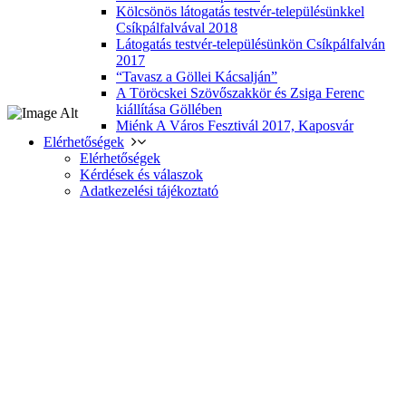
Kölcsönös látogatás testvér-településünkkel
Csíkpálfalvával 2018
Látogatás testvér-településünkön Csíkpálfalván
2017
“Tavasz a Göllei Kácsalján”
A Töröcskei Szövőszakkör és Zsiga Ferenc
kiállítása Göllében
Miénk A Város Fesztivál 2017, Kaposvár
Elérhetőségek
Elérhetőségek
Kérdések és válaszok
Adatkezelési tájékoztató