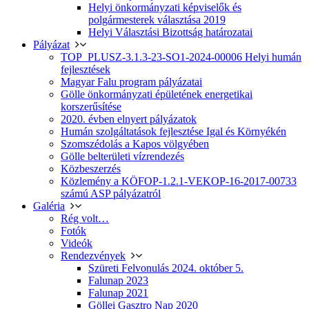
Helyi önkormányzati képviselők és
polgármesterek választása 2019
Helyi Választási Bizottság határozatai
Pályázat
TOP_PLUSZ-3.1.3-23-SO1-2024-00006 Helyi humán
fejlesztések
Magyar Falu program pályázatai
Gölle önkormányzati épületének energetikai
korszerűsítése
2020. évben elnyert pályázatok
Humán szolgáltatások fejlesztése Igal és Környékén
Szomszédolás a Kapos völgyében
Gölle belterületi vízrendezés
Közbeszerzés
Közlemény a KÖFOP-1.2.1-VEKOP-16-2017-00733
számú ASP pályázatról
Galéria
Rég volt…
Fotók
Videók
Rendezvények
Szüreti Felvonulás 2024. október 5.
Falunap 2023
Falunap 2021
Göllei Gasztro Nap 2020