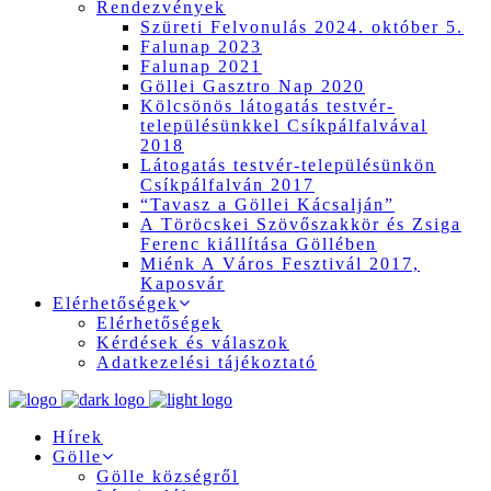
Rendezvények
Szüreti Felvonulás 2024. október 5.
Falunap 2023
Falunap 2021
Göllei Gasztro Nap 2020
Kölcsönös látogatás testvér-
településünkkel Csíkpálfalvával
2018
Látogatás testvér-településünkön
Csíkpálfalván 2017
“Tavasz a Göllei Kácsalján”
A Töröcskei Szövőszakkör és Zsiga
Ferenc kiállítása Göllében
Miénk A Város Fesztivál 2017,
Kaposvár
Elérhetőségek
Elérhetőségek
Kérdések és válaszok
Adatkezelési tájékoztató
Hírek
Gölle
Gölle községről