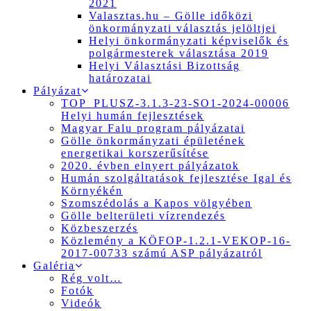
2021
Valasztas.hu – Gölle időközi
önkormányzati választás jelöltjei
Helyi önkormányzati képviselők és
polgármesterek választása 2019
Helyi Választási Bizottság
határozatai
Pályázat
TOP_PLUSZ-3.1.3-23-SO1-2024-00006
Helyi humán fejlesztések
Magyar Falu program pályázatai
Gölle önkormányzati épületének
energetikai korszerűsítése
2020. évben elnyert pályázatok
Humán szolgáltatások fejlesztése Igal és
Környékén
Szomszédolás a Kapos völgyében
Gölle belterületi vízrendezés
Közbeszerzés
Közlemény a KÖFOP-1.2.1-VEKOP-16-
2017-00733 számú ASP pályázatról
Galéria
Rég volt…
Fotók
Videók