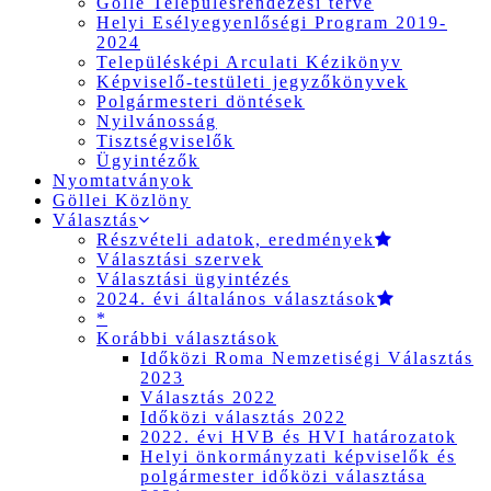
Gölle Településrendezési terve
Helyi Esélyegyenlőségi Program 2019-
2024
Településképi Arculati Kézikönyv
Képviselő-testületi jegyzőkönyvek
Polgármesteri döntések
Nyilvánosság
Tisztségviselők
Ügyintézők
Nyomtatványok
Göllei Közlöny
Választás
Részvételi adatok, eredmények
Választási szervek
Választási ügyintézés
2024. évi általános választások
*
Korábbi választások
Időközi Roma Nemzetiségi Választás
2023
Választás 2022
Időközi választás 2022
2022. évi HVB és HVI határozatok
Helyi önkormányzati képviselők és
polgármester időközi választása