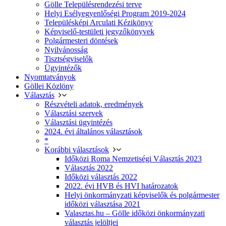
Gölle Településrendezési terve
Helyi Esélyegyenlőségi Program 2019-2024
Településképi Arculati Kézikönyv
Képviselő-testületi jegyzőkönyvek
Polgármesteri döntések
Nyilvánosság
Tisztségviselők
Ügyintézők
Nyomtatványok
Göllei Közlöny
Választás
Részvételi adatok, eredmények
Választási szervek
Választási ügyintézés
2024. évi általános választások
*
Korábbi választások
Időközi Roma Nemzetiségi Választás 2023
Választás 2022
Időközi választás 2022
2022. évi HVB és HVI határozatok
Helyi önkormányzati képviselők és polgármester
időközi választása 2021
Valasztas.hu – Gölle időközi önkormányzati
választás jelöltjei