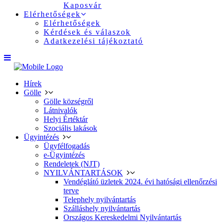
Kaposvár
Elérhetőségek
Elérhetőségek
Kérdések és válaszok
Adatkezelési tájékoztató
Hírek
Gölle
Gölle községről
Látnivalók
Helyi Értéktár
Szociális lakások
Ügyintézés
Ügyfélfogadás
e-Ügyintézés
Rendeletek (NJT)
NYILVÁNTARTÁSOK
Vendéglátó üzletek 2024. évi hatósági ellenőrzési
terve
Telephely nyilvántartás
Szálláshely nyilvántartás
Országos Kereskedelmi Nyilvántartás