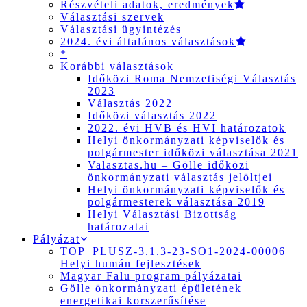
Részvételi adatok, eredmények
Választási szervek
Választási ügyintézés
2024. évi általános választások
*
Korábbi választások
Időközi Roma Nemzetiségi Választás
2023
Választás 2022
Időközi választás 2022
2022. évi HVB és HVI határozatok
Helyi önkormányzati képviselők és
polgármester időközi választása 2021
Valasztas.hu – Gölle időközi
önkormányzati választás jelöltjei
Helyi önkormányzati képviselők és
polgármesterek választása 2019
Helyi Választási Bizottság
határozatai
Pályázat
TOP_PLUSZ-3.1.3-23-SO1-2024-00006
Helyi humán fejlesztések
Magyar Falu program pályázatai
Gölle önkormányzati épületének
energetikai korszerűsítése