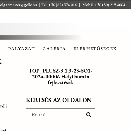
olgarmester@golle.hu
| Tel: +36 (82) 374 016 | Mobil: +36 (30) 219 4064
S
PÁLYÁZAT
GALÉRIA
ELÉRHETŐSÉGEK
S
PÁLYÁZAT
GALÉRIA
ELÉRHETŐSÉGEK
K
TOP_PLUSZ-3.1.3-23-SO1-
2024-00006 Helyi humán
fejlesztések
KERESÉS AZ OLDALON
éli
Search
for:
nál.