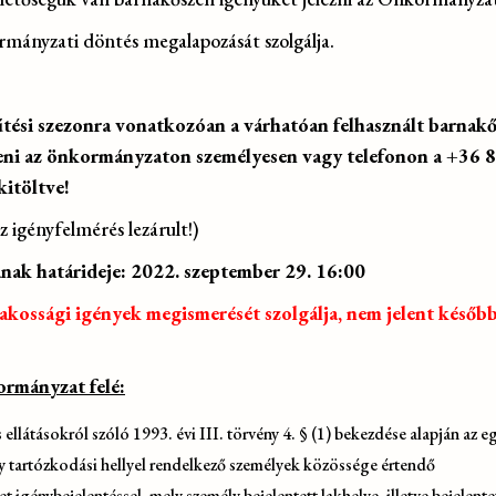
rmányzati döntés megalapozását szolgálja.
űtési szezonra vonatkozóan a várhatóan felhasznált barnak
teni az önkormányzaton személyesen vagy telefonon a +36 
kitöltve!
z igényfelmérés lezárult!)
nak határideje: 2022. szeptember 29. 16:00
kossági igények megismerését szolgálja, nem jelent később
ormányzat felé:
is ellátásokról szóló 1993. évi III. törvény 4. § (1) bekezdése alapján az e
agy tartózkodási hellyel rendelkező személyek közössége értendő
 igénybejelentéssel, mely személy bejelentett lakhelye, illetve bejelente