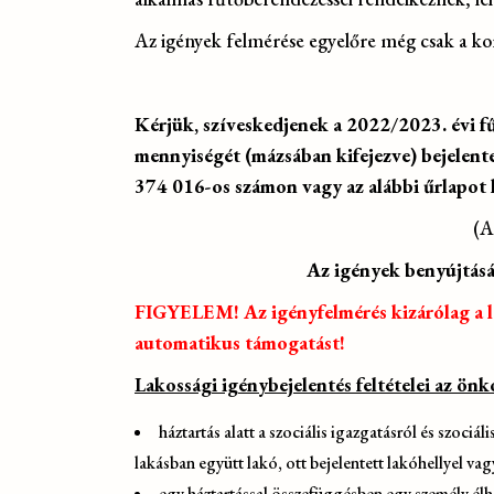
Az igények felmérése egyelőre még csak a ko
Kérjük, szíveskedjenek a 2022/2023. évi f
mennyiségét (mázsában kifejezve) bejelen
374 016-os számon vagy az alábbi űrlapot 
(A
Az igények benyújtásá
FIGYELEM! Az igényfelmérés kizárólag a la
automatikus támogatást!
Lakossági igénybejelentés feltételei az önk
háztartás alatt a szociális igazgatásról és szociál
lakásban együtt lakó, ott bejelentett lakóhellyel v
egy háztartással összefüggésben egy személy élhet