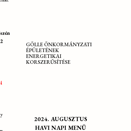
őszén
82
GÖLLE ÖNKORMÁNYZATI
ÉPÜLETÉNEK
ENERGETIKAI
KORSZERŰSÍTÉSE
i
gy
2024. AUGUSZTUS
HAVI NAPI MENÜ
tt