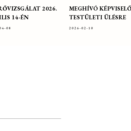
RŐVIZSGÁLAT 2026.
MEGHÍVÓ KÉPVISELŐ
LIS 14-ÉN
TESTÜLETI ÜLÉSRE
04-08
2026-02-10
FÉLFOGADÁS
onszám:
+36 (82) 374 016
,
int
+36 (30) 219 40 64
ALÁNOS