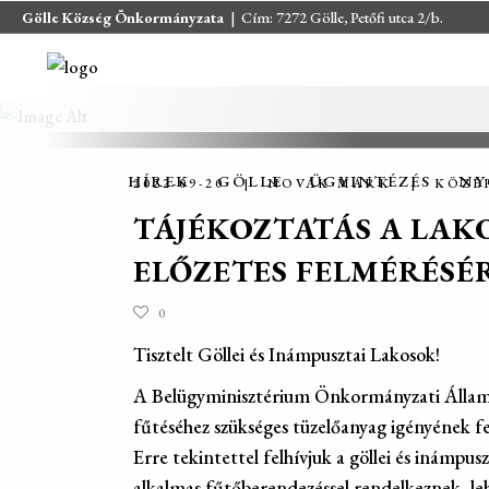
Gölle Község Önkormányzata
| Cím: 7272 Gölle, Petőfi utca 2/b.
HÍREK
GÖLLE
ÜGYINTÉZÉS
NY
HÍREK
GÖLLE
ÜGYINTÉZÉS
NY
2022-09-20
NOVÁK MÁRK
KÖZÉ
TÁJÉKOZTATÁS A LAK
ELŐZETES FELMÉRÉSÉ
0
Tisztelt Göllei és Inámpusztai Lakosok!
A Belügyminisztérium Önkormányzati Államt
fűtéséhez szükséges tüzelőanyag igényének f
Erre tekintettel felhívjuk a göllei és inámpu
alkalmas fűtőberendezéssel rendelkeznek, l