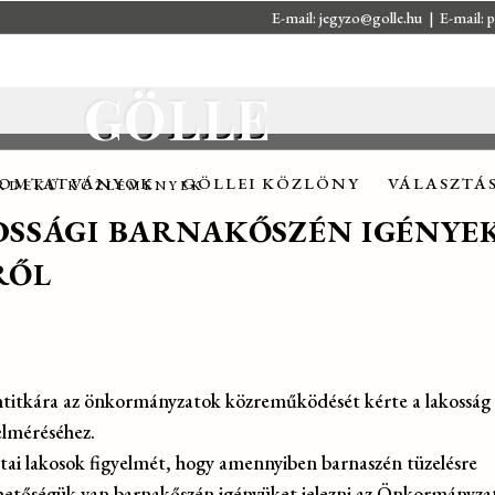
E-mail:
jegyzo@golle.hu
| E-mail:
p
OMTATVÁNYOK
GÖLLEI KÖZLÖNY
VÁLASZTÁ
GÖLLE
OMTATVÁNYOK
GÖLLEI KÖZLÖNY
VÁLASZTÁ
RDEKŰ KÖZLEMÉNYEK
OSSÁGI BARNAKŐSZÉN IGÉNYE
RŐL
itkára az önkormányzatok közreműködését kérte a lakosság t
elméréséhez.
sztai lakosok figyelmét, hogy amennyiben barnaszén tüzelésre
ehetőségük van barnakőszén igényüket jelezni az Önkormányzat