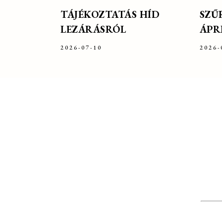
TÁJÉKOZTATÁS HÍD
SZŰ
LEZÁRÁSRÓL
ÁPRI
2026-07-10
2026-
ELÉRHETŐSÉG
ÜGY
Cím:
7272 Gölle, Petőfi u. 2/b.
Telef
Telefon:
+36 (82) 374 016
valam
Mobil:
+36 (30) 219 4064
ÁLT
E-mail:
polgarmester@golle.hu