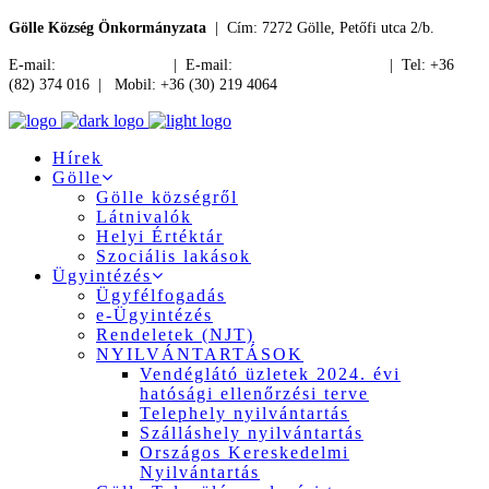
Gölle Község Önkormányzata
| Cím: 7272 Gölle, Petőfi utca 2/b.
E-mail:
jegyzo@golle.hu
| E-mail:
polgarmester@golle.hu
| Tel: +36
(82) 374 016 | Mobil: +36 (30) 219 4064
Hírek
Gölle
Gölle községről
Látnivalók
Helyi Értéktár
Szociális lakások
Ügyintézés
Ügyfélfogadás
e-Ügyintézés
Rendeletek (NJT)
NYILVÁNTARTÁSOK
Vendéglátó üzletek 2024. évi
hatósági ellenőrzési terve
Telephely nyilvántartás
Szálláshely nyilvántartás
Országos Kereskedelmi
Nyilvántartás