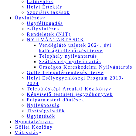
Látnivalók
Helyi Értéktár
Szociális lakások
Ügyintézés
Ügyfélfogadás
e-Ügyintézés
Rendeletek (NJT)
NYILVÁNTARTÁSOK
Vendéglátó üzletek 2024. évi
hatósági ellenőrzési terve
Telephely nyilvántartás
Szálláshely nyilvántartás
Országos Kereskedelmi Nyilvántartás
Gölle Településrendezési terve
Helyi Esélyegyenlőségi Program 2019-
2024
Településképi Arculati Kézikönyv
Képviselő-testületi jegyzőkönyvek
Polgármesteri döntések
Nyilvánosság
Tisztségviselők
Ügyintézők
Nyomtatványok
Göllei Közlöny
Választás