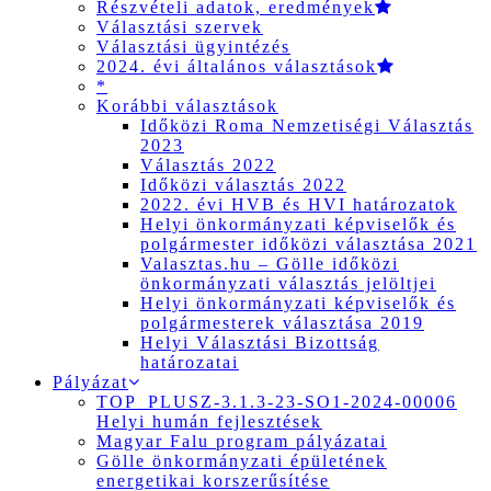
Részvételi adatok, eredmények
Választási szervek
Választási ügyintézés
2024. évi általános választások
*
Korábbi választások
Időközi Roma Nemzetiségi Választás
2023
Választás 2022
Időközi választás 2022
2022. évi HVB és HVI határozatok
Helyi önkormányzati képviselők és
polgármester időközi választása 2021
Valasztas.hu – Gölle időközi
önkormányzati választás jelöltjei
Helyi önkormányzati képviselők és
polgármesterek választása 2019
Helyi Választási Bizottság
határozatai
Pályázat
TOP_PLUSZ-3.1.3-23-SO1-2024-00006
Helyi humán fejlesztések
Magyar Falu program pályázatai
Gölle önkormányzati épületének
energetikai korszerűsítése