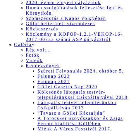
2020. évben elnyert pályázatok
Humán szolgáltatások fejlesztése Igal és
Környékén
Szomszédolás a Kapos völgyében
Gölle belterületi vízrendezés
Közbeszerzés
Közlemény a KÖFOP-1.2.1-VEKOP-16-
2017-00733 számú ASP pályázatról
Galéria
Rég volt…
Fotók
Videók
Rendezvények
Szüreti Felvonulás 2024. október 5.
Falunap 2023
Falunap 2021
Göllei Gasztro Nap 2020
Kölcsönös látogatás testvér-
településünkkel Csíkpálfalvával 2018
Látogatás testvér-településünkön
Csíkpálfalván 2017
“Tavasz a Göllei Kácsalján”
A Töröcskei Szövőszakkör és Zsiga
Ferenc kiállítása Göllében
Miénk A Város Fesztivál 2017,