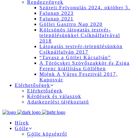
Rendezvények
Szüreti Felvonulás 2024. október 5.
Falunap 2023
Falunap 2021
Göllei Gasztro Nap 2020
Kölcsönös látogatás testvér-
településünkkel Csíkpálfalvával
2018
Látogatás testvér-településünkön
Csíkpálfalván 2017
“Tavasz a Göllei Kácsalján”
A Töröcskei Szövőszakkör és Zsiga
Ferenc kiállítása Göllében
Miénk A Város Fesztivál 2017,
Kaposvár
Elérhetőségek
Elérhetőségek
Kérdések és válaszok
Adatkezelési tájékoztató
Hírek
Gölle
Gölle községről