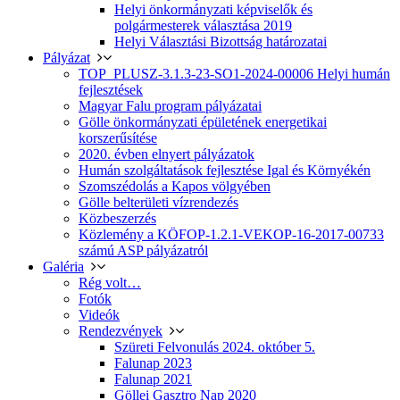
Helyi önkormányzati képviselők és
polgármesterek választása 2019
Helyi Választási Bizottság határozatai
Pályázat
TOP_PLUSZ-3.1.3-23-SO1-2024-00006 Helyi humán
fejlesztések
Magyar Falu program pályázatai
Gölle önkormányzati épületének energetikai
korszerűsítése
2020. évben elnyert pályázatok
Humán szolgáltatások fejlesztése Igal és Környékén
Szomszédolás a Kapos völgyében
Gölle belterületi vízrendezés
Közbeszerzés
Közlemény a KÖFOP-1.2.1-VEKOP-16-2017-00733
számú ASP pályázatról
Galéria
Rég volt…
Fotók
Videók
Rendezvények
Szüreti Felvonulás 2024. október 5.
Falunap 2023
Falunap 2021
Göllei Gasztro Nap 2020