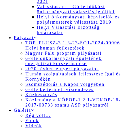
2021
Valasztas.hu – Gölle időközi
önkormányzati választás jelöltjei
Helyi önkormányzati képviselők és
polgármesterek választása 2019
Helyi Választási Bizottság
határozatai
Pályázat
TOP_PLUSZ-3.1.3-23-SO1-2024-00006
Helyi humán fejlesztések
Magyar Falu program pályázatai
Gölle önkormányzati épületének
energetikai korszerűsítése
2020. évben elnyert pályázatok
Humán szolgáltatások fejlesztése Igal és
Környékén
Szomszédolás a Kapos völgyében
Gölle belterületi vízrendezés
Közbeszerzés
Közlemény a KÖFOP-1.2.1-VEKOP-16-
2017-00733 számú ASP pályázatról
Galéria
Rég volt…
Fotók
Videók