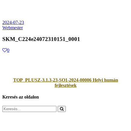
2024-07-23
Webmester
SKM_C224e24072310151_0001
0
TOP_PLUSZ-3.1.3-23-SO1-2024-00006 Helyi humán
fejlesztések
Keresés az oldalon
Search
for: