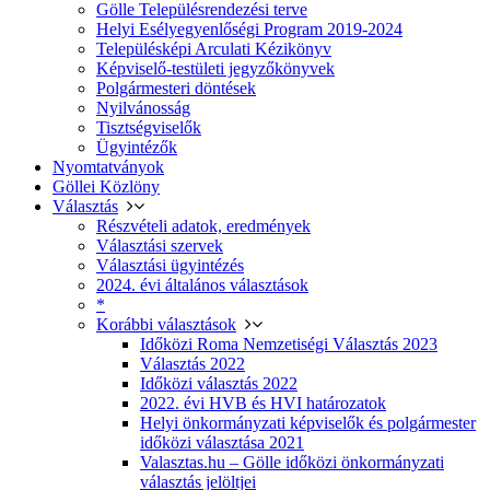
Gölle Településrendezési terve
Helyi Esélyegyenlőségi Program 2019-2024
Településképi Arculati Kézikönyv
Képviselő-testületi jegyzőkönyvek
Polgármesteri döntések
Nyilvánosság
Tisztségviselők
Ügyintézők
Nyomtatványok
Göllei Közlöny
Választás
Részvételi adatok, eredmények
Választási szervek
Választási ügyintézés
2024. évi általános választások
*
Korábbi választások
Időközi Roma Nemzetiségi Választás 2023
Választás 2022
Időközi választás 2022
2022. évi HVB és HVI határozatok
Helyi önkormányzati képviselők és polgármester
időközi választása 2021
Valasztas.hu – Gölle időközi önkormányzati
választás jelöltjei