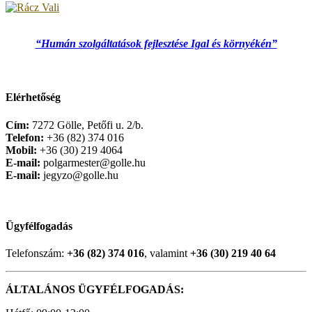
“Humán szolgáltatások fejlesztése Igal és környékén”
Elérhetőség
Cím:
7272 Gölle, Petőfi u. 2/b.
Telefon:
+36 (82) 374 016
Mobil:
+36 (30) 219 4064
E-mail:
polgarmester@golle.hu
E-mail:
jegyzo@golle.hu
Ügyfélfogadás
Telefonszám:
+36 (82) 374 016
, valamint
+36 (30) 219 40 64
ÁLTALÁNOS ÜGYFÉLFOGADÁS: