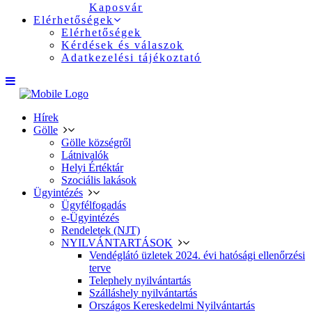
Kaposvár
Elérhetőségek
Elérhetőségek
Kérdések és válaszok
Adatkezelési tájékoztató
Hírek
Gölle
Gölle községről
Látnivalók
Helyi Értéktár
Szociális lakások
Ügyintézés
Ügyfélfogadás
e-Ügyintézés
Rendeletek (NJT)
NYILVÁNTARTÁSOK
Vendéglátó üzletek 2024. évi hatósági ellenőrzési
terve
Telephely nyilvántartás
Szálláshely nyilvántartás
Országos Kereskedelmi Nyilvántartás