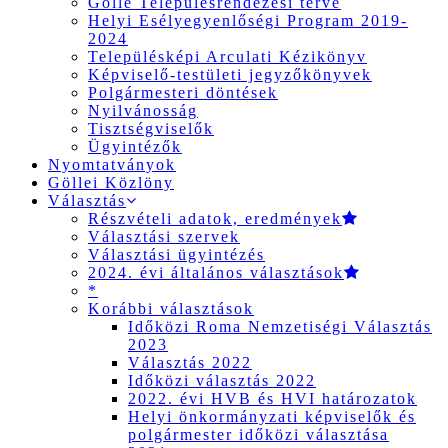
Gölle Településrendezési terve
Helyi Esélyegyenlőségi Program 2019-
2024
Településképi Arculati Kézikönyv
Képviselő-testületi jegyzőkönyvek
Polgármesteri döntések
Nyilvánosság
Tisztségviselők
Ügyintézők
Nyomtatványok
Göllei Közlöny
Választás
Részvételi adatok, eredmények
Választási szervek
Választási ügyintézés
2024. évi általános választások
*
Korábbi választások
Időközi Roma Nemzetiségi Választás
2023
Választás 2022
Időközi választás 2022
2022. évi HVB és HVI határozatok
Helyi önkormányzati képviselők és
polgármester időközi választása