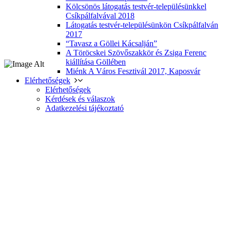
Kölcsönös látogatás testvér-településünkkel
Csíkpálfalvával 2018
Látogatás testvér-településünkön Csíkpálfalván
2017
“Tavasz a Göllei Kácsalján”
A Töröcskei Szövőszakkör és Zsiga Ferenc
kiállítása Göllében
Miénk A Város Fesztivál 2017, Kaposvár
Elérhetőségek
Elérhetőségek
Kérdések és válaszok
Adatkezelési tájékoztató