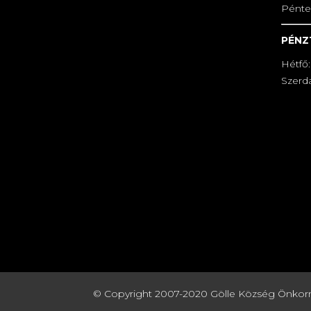
Pénte
PÉNZ
Hétfő:
Szerda
© Copyright 2007-2020 Gölle Község Önkormány