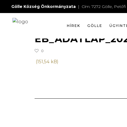
EB_A
Gölle Község Önkormányzata
| Cím: 7272 Gölle, Petőfi 
HÍREK
GÖLLE
ÜGYINT
2023-06-21
WEBMESTER
EB_ADATLAP_20
0