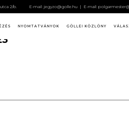
DATLAP_2
utca 2/b.
E-mail:
jegyzo@golle.hu
| E-mail:
polgarmester@
ÉZÉS
NYOMTATVÁNYOK
GÖLLEI KÖZLÖNY
VÁLAS
23