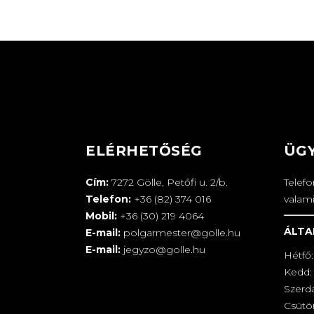
ELÉRHETŐSÉG
ÜG
Cím:
7272 Gölle, Petőfi u. 2/b.
Telef
Telefon:
+36 (82) 374 016
valam
Mobil:
+36 (30) 219 4064
ÁLTA
E-mail:
polgarmester@golle.hu
E-mail:
jegyzo@golle.hu
Hétfő:
Kedd: 
Szerd
Csütör