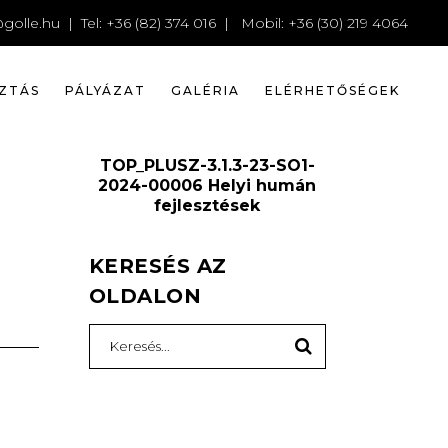
023
golle.hu
| Tel: +36 (82) 374 016 | Mobil: +36 (30) 219 4064
ZTÁS
PÁLYÁZAT
GALÉRIA
ELÉRHETŐSÉGEK
TOP_PLUSZ-3.1.3-23-SO1-
2024-00006 Helyi humán
fejlesztések
KERESÉS AZ
OLDALON
Search
for: