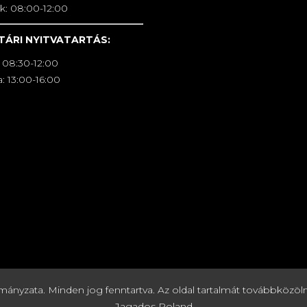
k: 08:00-12:00
TÁRI NYITVATARTÁS:
 08:30-12:00
: 13:00-16:00
zata. Minden jog fenntartva. Az oldal tartalmát továbbközölni c
Jagados Roland