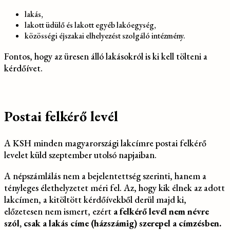
lakás,
lakott üdülő és lakott egyéb lakóegység,
közösségi éjszakai elhelyezést szolgáló intézmény.
Fontos, hogy az üresen álló lakásokról is ki kell tölteni a
kérdőívet.
Postai felkérő levél
A KSH minden magyarországi lakcímre postai felkérő
levelet küld szeptember utolsó napjaiban.
A népszámlálás nem a bejelentettség szerinti, hanem a
tényleges élethelyzetet méri fel. Az, hogy kik élnek az adott
lakcímen, a kitöltött kérdőívekből derül majd ki,
előzetesen nem ismert, ezért
a felkérő levél nem névre
szól, csak a lakás címe (házszámig) szerepel a címzésben.