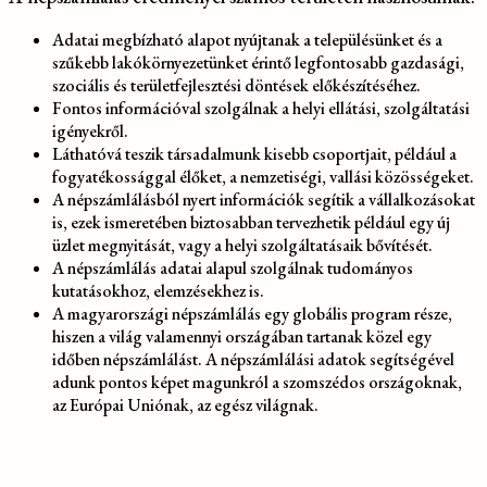
Adatai megbízható alapot nyújtanak a településünket és a
szűkebb lakókörnyezetünket érintő legfontosabb gazdasági,
szociális és területfejlesztési döntések előkészítéséhez.
Fontos információval szolgálnak a helyi ellátási, szolgáltatási
igényekről.
Láthatóvá teszik társadalmunk kisebb csoportjait, például a
fogyatékossággal élőket, a nemzetiségi, vallási közösségeket.
A népszámlálásból nyert információk segítik a vállalkozásokat
is, ezek ismeretében biztosabban tervezhetik például egy új
üzlet megnyitását, vagy a helyi szolgáltatásaik bővítését.
A népszámlálás adatai alapul szolgálnak tudományos
kutatásokhoz, elemzésekhez is.
A magyarországi népszámlálás egy globális program része,
hiszen a világ valamennyi országában tartanak közel egy
időben népszámlálást. A népszámlálási adatok segítségével
adunk pontos képet magunkról a szomszédos országoknak,
az Európai Uniónak, az egész világnak.