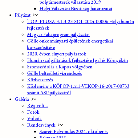
polgármesterek választása 2019
Helyi Választási Bizottság határozatai
Pályázat
TOP_PLUSZ-3.1.3-23-SO1-2024-00006 Helyi humán
fejlesztések
Magyar Falu program pályázatai
Gölle önkormányzati épületének energetikai
korszerűsítése
2020. évben elnyert pályázatok
Humán szolgáltatások fejlesztése Igal és Környékén
Szomszédolás a Kapos völgyében
Gölle belterületi vízrendezés
Közbeszerzés
Közlemény a KÖFOP-1.2.1-VEKOP-16-2017-00733
számú ASP pályázatról
Galéria
Rég volt…
Fotók
Videók
Rendezvények
Szüreti Felvonulás 2024. október 5.
Falunap 2023