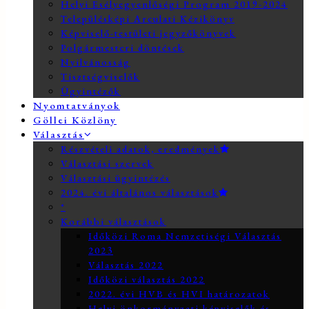
Helyi Esélyegyenlőségi Program 2019-2024
Településképi Arculati Kézikönyv
Képviselő-testületi jegyzőkönyvek
Polgármesteri döntések
Nyilvánosság
Tisztségviselők
Ügyintézők
Nyomtatványok
Göllei Közlöny
Választás
Részvételi adatok, eredmények
Választási szervek
Választási ügyintézés
2024. évi általános választások
*
Korábbi választások
Időközi Roma Nemzetiségi Választás
2023
Választás 2022
Időközi választás 2022
2022. évi HVB és HVI határozatok
Helyi önkormányzati képviselők és