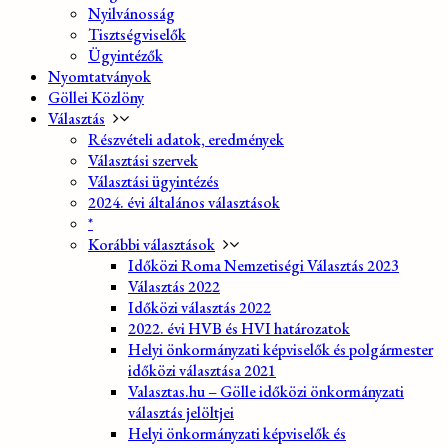
Nyilvánosság
Tisztségviselők
Ügyintézők
Nyomtatványok
Göllei Közlöny
Választás
Részvételi adatok, eredmények
Választási szervek
Választási ügyintézés
2024. évi általános választások
*
Korábbi választások
Időközi Roma Nemzetiségi Választás 2023
Választás 2022
Időközi választás 2022
2022. évi HVB és HVI határozatok
Helyi önkormányzati képviselők és polgármester
időközi választása 2021
Valasztas.hu – Gölle időközi önkormányzati
választás jelöltjei
Helyi önkormányzati képviselők és