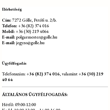
Elérhetőség
Cím:
7272 Gölle, Petőfi u. 2/b.
Telefon:
+36 (82) 374 016
Mobil:
+36 (30) 219 4064
E-mail:
polgarmester@golle.hu
E-mail:
jegyzo@golle.hu
Ügyfélfogadás
Telefonszám:
+36 (82) 374 016
, valamint
+36 (30) 219
40 64
ÁLTALÁNOS ÜGYFÉLFOGADÁS:
Hétfő: 09:00-12:00