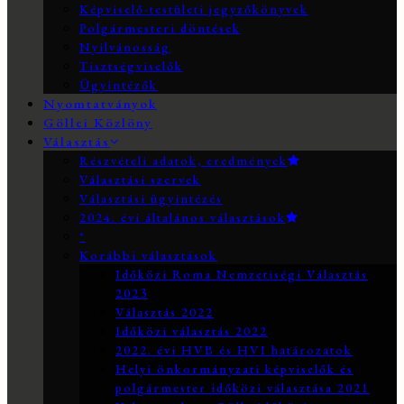
Képviselő-testületi jegyzőkönyvek
Polgármesteri döntések
Nyilvánosság
Tisztségviselők
Ügyintézők
Nyomtatványok
Göllei Közlöny
Választás
Részvételi adatok, eredmények
Választási szervek
Választási ügyintézés
2024. évi általános választások
*
Korábbi választások
Időközi Roma Nemzetiségi Választás
2023
Választás 2022
Időközi választás 2022
2022. évi HVB és HVI határozatok
Helyi önkormányzati képviselők és
polgármester időközi választása 2021