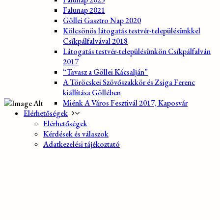
Falunap 2021
Göllei Gasztro Nap 2020
Kölcsönös látogatás testvér-településünkkel
Csíkpálfalvával 2018
Látogatás testvér-településünkön Csíkpálfalván
2017
“Tavasz a Göllei Kácsalján”
A Töröcskei Szövőszakkör és Zsiga Ferenc
kiállítása Göllében
Miénk A Város Fesztivál 2017, Kaposvár
Elérhetőségek
Elérhetőségek
Kérdések és válaszok
Adatkezelési tájékoztató