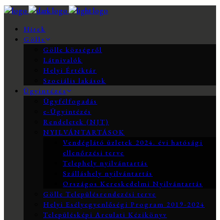
Hírek
Gölle
Gölle községről
Látnivalók
Helyi Értéktár
Szociális lakások
Ügyintézés
Ügyfélfogadás
e-Ügyintézés
Rendeletek (NJT)
NYILVÁNTARTÁSOK
Vendéglátó üzletek 2024. évi hatósági
ellenőrzési terve
Telephely nyilvántartás
Szálláshely nyilvántartás
Országos Kereskedelmi Nyilvántartás
Gölle Településrendezési terve
Helyi Esélyegyenlőségi Program 2019-2024
Településképi Arculati Kézikönyv