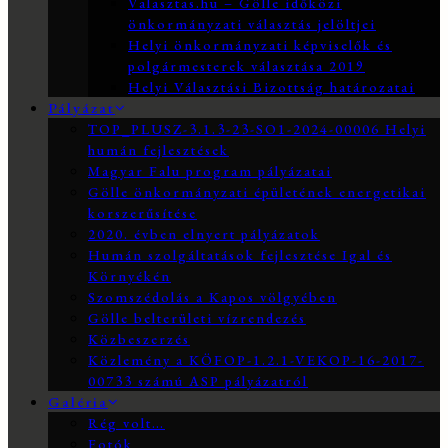
Valasztas.hu – Gölle időközi
önkormányzati választás jelöltjei
Helyi önkormányzati képviselők és
polgármesterek választása 2019
Helyi Választási Bizottság határozatai
Pályázat
TOP_PLUSZ-3.1.3-23-SO1-2024-00006 Helyi
humán fejlesztések
Magyar Falu program pályázatai
Gölle önkormányzati épületének energetikai
korszerűsítése
2020. évben elnyert pályázatok
Humán szolgáltatások fejlesztése Igal és
Környékén
Szomszédolás a Kapos völgyében
Gölle belterületi vízrendezés
Közbeszerzés
Közlemény a KÖFOP-1.2.1-VEKOP-16-2017-
00733 számú ASP pályázatról
Galéria
Rég volt…
Fotók