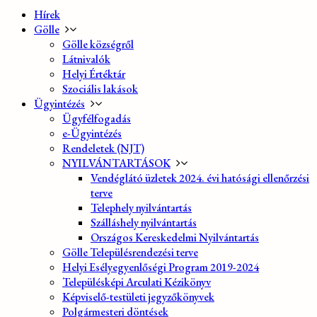
Hírek
Gölle
Gölle községről
Látnivalók
Helyi Értéktár
Szociális lakások
Ügyintézés
Ügyfélfogadás
e-Ügyintézés
Rendeletek (NJT)
NYILVÁNTARTÁSOK
Vendéglátó üzletek 2024. évi hatósági ellenőrzési
terve
Telephely nyilvántartás
Szálláshely nyilvántartás
Országos Kereskedelmi Nyilvántartás
Gölle Településrendezési terve
Helyi Esélyegyenlőségi Program 2019-2024
Településképi Arculati Kézikönyv
Képviselő-testületi jegyzőkönyvek
Polgármesteri döntések