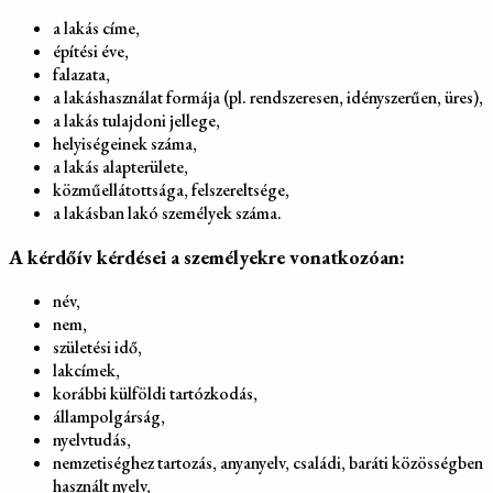
a lakás címe,
építési éve,
falazata,
a lakáshasználat formája (pl. rendszeresen, idényszerűen, üres),
a lakás tulajdoni jellege,
helyiségeinek száma,
a lakás alapterülete,
közműellátottsága, felszereltsége,
a lakásban lakó személyek száma.
A kérdőív kérdései a személyekre vonatkozóan:
név,
nem,
születési idő,
lakcímek,
korábbi külföldi tartózkodás,
állampolgárság,
nyelvtudás,
nemzetiséghez tartozás, anyanyelv, családi, baráti közösségben
használt nyelv,