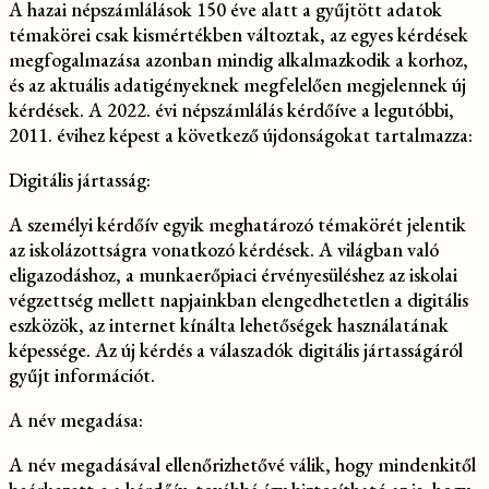
A hazai népszámlálások 150 éve alatt a gyűjtött adatok
témakörei csak kismértékben változtak, az egyes kérdések
megfogalmazása azonban mindig alkalmazkodik a korhoz,
és az aktuális adatigényeknek megfelelően megjelennek új
kérdések. A 2022. évi népszámlálás kérdőíve a legutóbbi,
2011. évihez képest a következő újdonságokat tartalmazza:
Digitális jártasság:
A személyi kérdőív egyik meghatározó témakörét jelentik
az iskolázottságra vonatkozó kérdések. A világban való
eligazodáshoz, a munkaerőpiaci érvényesüléshez az iskolai
végzettség mellett napjainkban elengedhetetlen a digitális
eszközök, az internet kínálta lehetőségek használatának
képessége. Az új kérdés a válaszadók digitális jártasságáról
gyűjt információt.
A név megadása:
A név megadásával ellenőrizhetővé válik, hogy mindenkitől