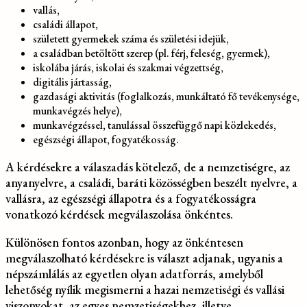
vallás,
családi állapot,
született gyermekek száma és születési idejük,
a családban betöltött szerep (pl. férj, feleség, gyermek),
iskolába járás, iskolai és szakmai végzettség,
digitális jártasság,
gazdasági aktivitás (foglalkozás, munkáltató fő tevékenysége,
munkavégzés helye),
munkavégzéssel, tanulással összefüggő napi közlekedés,
egészségi állapot, fogyatékosság.
A kérdésekre a válaszadás kötelező, de a nemzetiségre, az
anyanyelvre, a családi, baráti közösségben beszélt nyelvre, a
vallásra, az egészségi állapotra és a fogyatékosságra
vonatkozó kérdések megválaszolása önkéntes.
Különösen fontos azonban, hogy az önkéntesen
megválaszolható kérdésekre is választ adjanak, ugyanis a
népszámlálás az egyetlen olyan adatforrás, amelyből
lehetőség nyílik megismerni a hazai nemzetiségi és vallási
viszonyokat, az egyes nemzetiségekhez, illetve