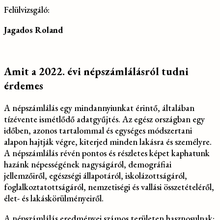
Felülvizsgáló:
Jagados Roland
Amit a 2022. évi népszámlálásról tudni
érdemes
A népszámlálás egy mindannyiunkat érintő, általában
tízévente ismétlődő adatgyűjtés. Az egész országban egy
időben, azonos tartalommal és egységes módszertani
alapon hajtják végre, kiterjed minden lakásra és személyre.
A népszámlálás révén pontos és részletes képet kaphatunk
hazánk népességének nagyságáról, demográfiai
jellemzőiről, egészségi állapotáról, iskolázottságáról,
foglalkoztatottságáról, nemzetiségi és vallási összetételéről,
élet- és lakáskörülményeiről.
A népszámlálás eredményei számos területen hasznosulnak: