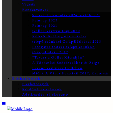
Videók
Rendezvények
Szüreti Felvonulás 2024. október 5.
Falunap 2023
Falunap 2021
Göllei Gasztro Nap 2020
Kölcsönös látogatás testvér-
településünkkel Csíkpálfalvával 2018
Látogatás testvér-településünkön
Csíkpálfalván 2017
“Tavasz a Göllei Kácsalján”
A Töröcskei Szövőszakkör és Zsiga
Ferenc kiállítása Göllében
Miénk A Város Fesztivál 2017, Kaposvár
Elérhetőségek
Elérhetőségek
Kérdések és válaszok
Adatkezelési tájékoztató