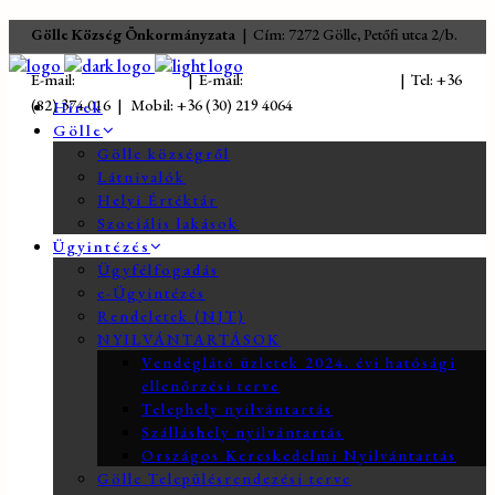
Gölle Község Önkormányzata
| Cím: 7272 Gölle, Petőfi utca 2/b.
E-mail:
jegyzo@golle.hu
| E-mail:
polgarmester@golle.hu
| Tel: +36
(82) 374 016 | Mobil: +36 (30) 219 4064
Hírek
Gölle
Gölle községről
Látnivalók
Helyi Értéktár
Szociális lakások
Ügyintézés
Ügyfélfogadás
e-Ügyintézés
Rendeletek (NJT)
NYILVÁNTARTÁSOK
Vendéglátó üzletek 2024. évi hatósági
ellenőrzési terve
Telephely nyilvántartás
Szálláshely nyilvántartás
Országos Kereskedelmi Nyilvántartás
Gölle Településrendezési terve