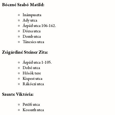
Bóczné Szabó Matild:
Inámpuszta
Ady utca
Árpád utca 106-162.
Dózsa utca
Domb utca
Táncsics utca
Zsigárdiné Steiner Zita:
Árpád utca 1-105.
Dobó utca
Hősök tere
Kispest utca
Rákóczi utca
Szente Viktória:
Petőfi utca
Kossuth utca