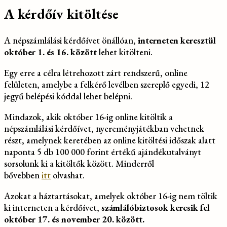
A kérdőív kitöltése
A népszámlálási kérdőívet önállóan,
interneten keresztül
október 1. és 16. között
lehet kitölteni.
Egy erre a célra létrehozott zárt rendszerű, online
felületen, amelybe a felkérő levélben szereplő egyedi, 12
jegyű belépési kóddal lehet belépni.
Mindazok, akik október 16-ig online kitöltik a
népszámlálási kérdőívet, nyereményjátékban vehetnek
részt, amelynek keretében az online kitöltési időszak alatt
naponta 5 db 100 000 forint értékű ajándékutalványt
sorsolunk ki a kitöltők között. Minderről
bővebben
itt
olvashat.
Azokat a háztartásokat, amelyek október 16-ig nem töltik
ki interneten a kérdőívet,
számlálóbiztosok keresik fel
október 17. és november 20. között.