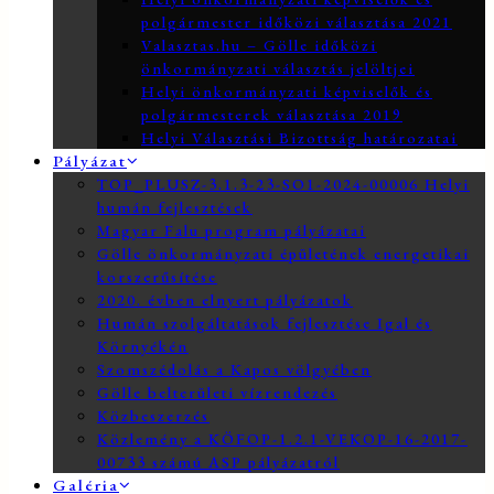
polgármester időközi választása 2021
Valasztas.hu – Gölle időközi
önkormányzati választás jelöltjei
Helyi önkormányzati képviselők és
polgármesterek választása 2019
Helyi Választási Bizottság határozatai
Pályázat
TOP_PLUSZ-3.1.3-23-SO1-2024-00006 Helyi
humán fejlesztések
Magyar Falu program pályázatai
Gölle önkormányzati épületének energetikai
korszerűsítése
2020. évben elnyert pályázatok
Humán szolgáltatások fejlesztése Igal és
Környékén
Szomszédolás a Kapos völgyében
Gölle belterületi vízrendezés
Közbeszerzés
Közlemény a KÖFOP-1.2.1-VEKOP-16-2017-
00733 számú ASP pályázatról
Galéria