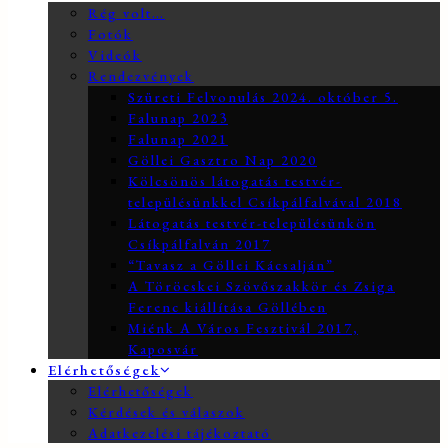
Rég volt…
Fotók
Videók
Rendezvények
Szüreti Felvonulás 2024. október 5.
Falunap 2023
Falunap 2021
Göllei Gasztro Nap 2020
Kölcsönös látogatás testvér-
településünkkel Csíkpálfalvával 2018
Látogatás testvér-településünkön
Csíkpálfalván 2017
“Tavasz a Göllei Kácsalján”
A Töröcskei Szövőszakkör és Zsiga
Ferenc kiállítása Göllében
Miénk A Város Fesztivál 2017,
Kaposvár
Elérhetőségek
Elérhetőségek
Kérdések és válaszok
Adatkezelési tájékoztató