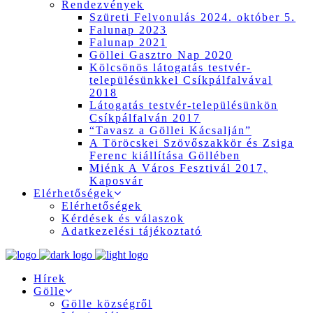
Rendezvények
Szüreti Felvonulás 2024. október 5.
Falunap 2023
Falunap 2021
Göllei Gasztro Nap 2020
Kölcsönös látogatás testvér-
településünkkel Csíkpálfalvával
2018
Látogatás testvér-településünkön
Csíkpálfalván 2017
“Tavasz a Göllei Kácsalján”
A Töröcskei Szövőszakkör és Zsiga
Ferenc kiállítása Göllében
Miénk A Város Fesztivál 2017,
Kaposvár
Elérhetőségek
Elérhetőségek
Kérdések és válaszok
Adatkezelési tájékoztató
Hírek
Gölle
Gölle községről