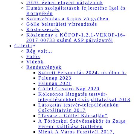
2020. évben elnyert pályázatok
Humán szolgáltatások fejlesztése Igal és
Környékén
Szomszédolás a Kapos völgyében
Gölle belterületi vízrendezés
Közbeszerzés
Közlemény a KÖFOP-1.2.1-VEKOP-16-
2017-00733 számú ASP pályázatról
Galéria
Rég volt…
Fotók
Videók
Rendezvények
Szüreti Felvonulás 2024. október 5.
Falunap 2023
Falunap 2021
Göllei Gasztro Nap 2020
Kölcsönös látogatás testvér-
településünkkel Csíkpálfalvával 2018
Látogatás testvér-településünkön
Csíkpálfalván 2017
“Tavasz a Göllei Kácsalján”
A Töröcskei Szövőszakkör és Zsiga
Ferenc kiállítása Göllében
Miénk A Város Fesztivál 2017,