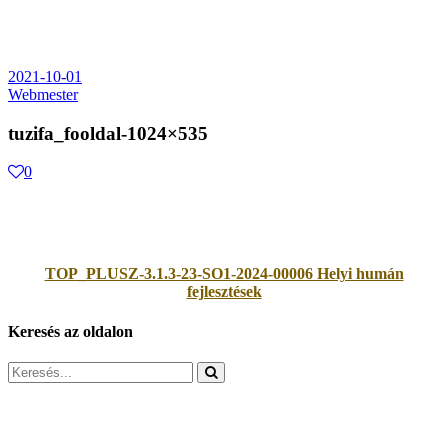
2021-10-01
Webmester
tuzifa_fooldal-1024×535
0
TOP_PLUSZ-3.1.3-23-SO1-2024-00006 Helyi humán
fejlesztések
Keresés az oldalon
Search
for: