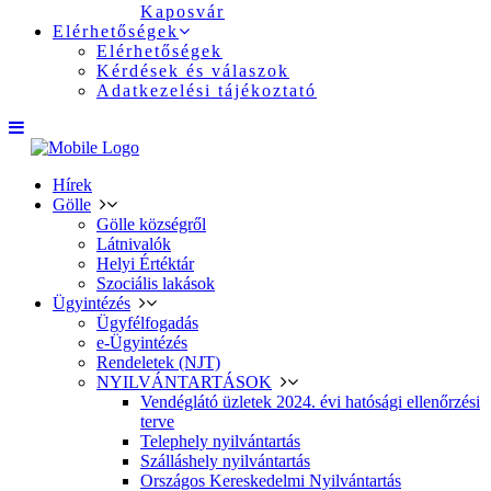
Kaposvár
Elérhetőségek
Elérhetőségek
Kérdések és válaszok
Adatkezelési tájékoztató
Hírek
Gölle
Gölle községről
Látnivalók
Helyi Értéktár
Szociális lakások
Ügyintézés
Ügyfélfogadás
e-Ügyintézés
Rendeletek (NJT)
NYILVÁNTARTÁSOK
Vendéglátó üzletek 2024. évi hatósági ellenőrzési
terve
Telephely nyilvántartás
Szálláshely nyilvántartás
Országos Kereskedelmi Nyilvántartás