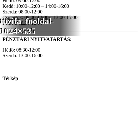
Hétfő: 09:00-12:00
Kedd: 10:00-12:00 – 14:00-16:00
Szerda: 08:00-12:00
Csütörtök: 08:00-12:00 – 13:00-15:00
tuzifa_fooldal-
Péntek: 08:00-12:00
1024×535
PÉNZTÁRI NYITVATARTÁS:
Hétfő: 08:30-12:00
Szerda: 13:00-16:00
Térkép