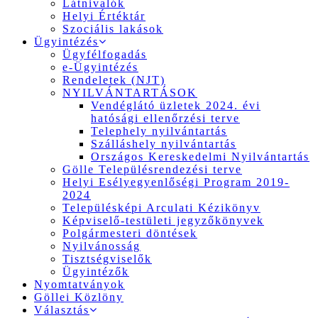
Látnivalók
Helyi Értéktár
Szociális lakások
Ügyintézés
Ügyfélfogadás
e-Ügyintézés
Rendeletek (NJT)
NYILVÁNTARTÁSOK
Vendéglátó üzletek 2024. évi
hatósági ellenőrzési terve
Telephely nyilvántartás
Szálláshely nyilvántartás
Országos Kereskedelmi Nyilvántartás
Gölle Településrendezési terve
Helyi Esélyegyenlőségi Program 2019-
2024
Településképi Arculati Kézikönyv
Képviselő-testületi jegyzőkönyvek
Polgármesteri döntések
Nyilvánosság
Tisztségviselők
Ügyintézők
Nyomtatványok
Göllei Közlöny
Választás