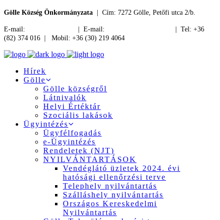
Gölle Község Önkormányzata
| Cím: 7272 Gölle, Petőfi utca 2/b.
E-mail:
jegyzo@golle.hu
| E-mail:
polgarmester@golle.hu
| Tel: +36
(82) 374 016 | Mobil: +36 (30) 219 4064
Hírek
Gölle
Gölle községről
Látnivalók
Helyi Értéktár
Szociális lakások
Ügyintézés
Ügyfélfogadás
e-Ügyintézés
Rendeletek (NJT)
NYILVÁNTARTÁSOK
Vendéglátó üzletek 2024. évi
hatósági ellenőrzési terve
Telephely nyilvántartás
Szálláshely nyilvántartás
Országos Kereskedelmi
Nyilvántartás