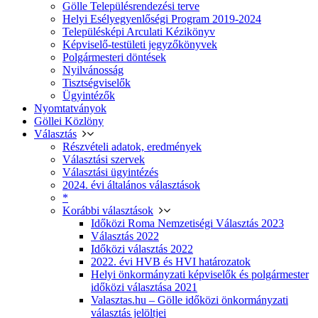
Gölle Településrendezési terve
Helyi Esélyegyenlőségi Program 2019-2024
Településképi Arculati Kézikönyv
Képviselő-testületi jegyzőkönyvek
Polgármesteri döntések
Nyilvánosság
Tisztségviselők
Ügyintézők
Nyomtatványok
Göllei Közlöny
Választás
Részvételi adatok, eredmények
Választási szervek
Választási ügyintézés
2024. évi általános választások
*
Korábbi választások
Időközi Roma Nemzetiségi Választás 2023
Választás 2022
Időközi választás 2022
2022. évi HVB és HVI határozatok
Helyi önkormányzati képviselők és polgármester
időközi választása 2021
Valasztas.hu – Gölle időközi önkormányzati
választás jelöltjei