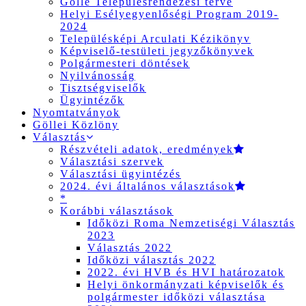
Gölle Településrendezési terve
Helyi Esélyegyenlőségi Program 2019-
2024
Településképi Arculati Kézikönyv
Képviselő-testületi jegyzőkönyvek
Polgármesteri döntések
Nyilvánosság
Tisztségviselők
Ügyintézők
Nyomtatványok
Göllei Közlöny
Választás
Részvételi adatok, eredmények
Választási szervek
Választási ügyintézés
2024. évi általános választások
*
Korábbi választások
Időközi Roma Nemzetiségi Választás
2023
Választás 2022
Időközi választás 2022
2022. évi HVB és HVI határozatok
Helyi önkormányzati képviselők és
polgármester időközi választása