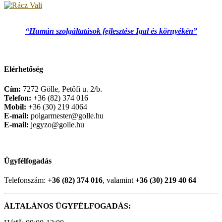
“Humán szolgáltatások fejlesztése Igal és környékén”
Elérhetőség
Cím:
7272 Gölle, Petőfi u. 2/b.
Telefon:
+36 (82) 374 016
Mobil:
+36 (30) 219 4064
E-mail:
polgarmester@golle.hu
E-mail:
jegyzo@golle.hu
Ügyfélfogadás
Telefonszám:
+36 (82) 374 016
, valamint
+36 (30) 219 40 64
ÁLTALÁNOS ÜGYFÉLFOGADÁS: