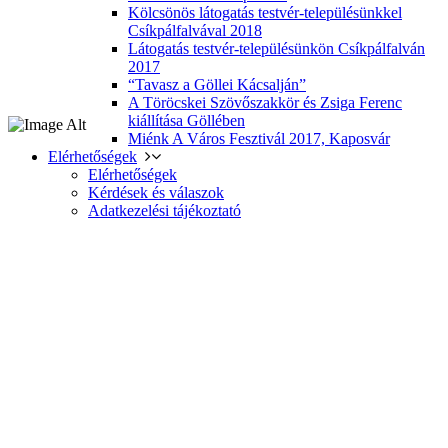
Kölcsönös látogatás testvér-településünkkel
Csíkpálfalvával 2018
Látogatás testvér-településünkön Csíkpálfalván
2017
“Tavasz a Göllei Kácsalján”
A Töröcskei Szövőszakkör és Zsiga Ferenc
kiállítása Göllében
Miénk A Város Fesztivál 2017, Kaposvár
Elérhetőségek
Elérhetőségek
Kérdések és válaszok
Adatkezelési tájékoztató