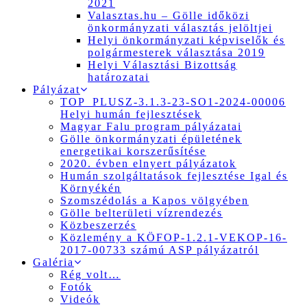
2021
Valasztas.hu – Gölle időközi
önkormányzati választás jelöltjei
Helyi önkormányzati képviselők és
polgármesterek választása 2019
Helyi Választási Bizottság
határozatai
Pályázat
TOP_PLUSZ-3.1.3-23-SO1-2024-00006
Helyi humán fejlesztések
Magyar Falu program pályázatai
Gölle önkormányzati épületének
energetikai korszerűsítése
2020. évben elnyert pályázatok
Humán szolgáltatások fejlesztése Igal és
Környékén
Szomszédolás a Kapos völgyében
Gölle belterületi vízrendezés
Közbeszerzés
Közlemény a KÖFOP-1.2.1-VEKOP-16-
2017-00733 számú ASP pályázatról
Galéria
Rég volt…
Fotók
Videók