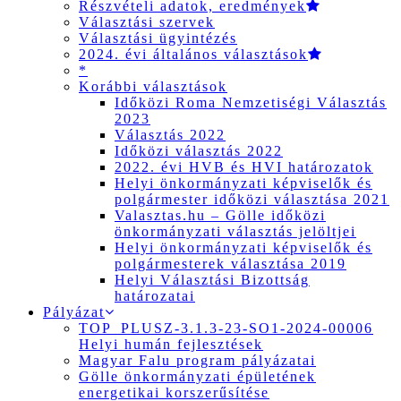
Részvételi adatok, eredmények
Választási szervek
Választási ügyintézés
2024. évi általános választások
*
Korábbi választások
Időközi Roma Nemzetiségi Választás
2023
Választás 2022
Időközi választás 2022
2022. évi HVB és HVI határozatok
Helyi önkormányzati képviselők és
polgármester időközi választása 2021
Valasztas.hu – Gölle időközi
önkormányzati választás jelöltjei
Helyi önkormányzati képviselők és
polgármesterek választása 2019
Helyi Választási Bizottság
határozatai
Pályázat
TOP_PLUSZ-3.1.3-23-SO1-2024-00006
Helyi humán fejlesztések
Magyar Falu program pályázatai
Gölle önkormányzati épületének
energetikai korszerűsítése