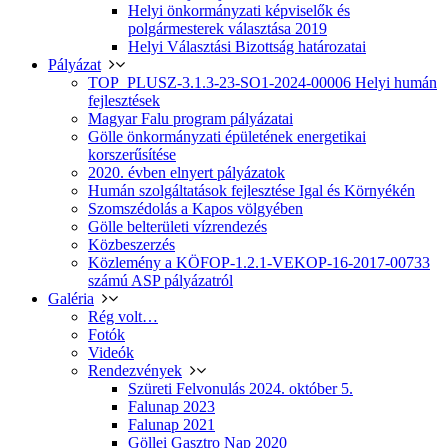
Helyi önkormányzati képviselők és
polgármesterek választása 2019
Helyi Választási Bizottság határozatai
Pályázat
TOP_PLUSZ-3.1.3-23-SO1-2024-00006 Helyi humán
fejlesztések
Magyar Falu program pályázatai
Gölle önkormányzati épületének energetikai
korszerűsítése
2020. évben elnyert pályázatok
Humán szolgáltatások fejlesztése Igal és Környékén
Szomszédolás a Kapos völgyében
Gölle belterületi vízrendezés
Közbeszerzés
Közlemény a KÖFOP-1.2.1-VEKOP-16-2017-00733
számú ASP pályázatról
Galéria
Rég volt…
Fotók
Videók
Rendezvények
Szüreti Felvonulás 2024. október 5.
Falunap 2023
Falunap 2021
Göllei Gasztro Nap 2020