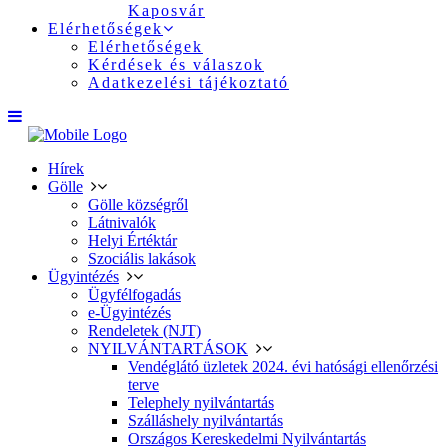
Kaposvár
Elérhetőségek
Elérhetőségek
Kérdések és válaszok
Adatkezelési tájékoztató
Hírek
Gölle
Gölle községről
Látnivalók
Helyi Értéktár
Szociális lakások
Ügyintézés
Ügyfélfogadás
e-Ügyintézés
Rendeletek (NJT)
NYILVÁNTARTÁSOK
Vendéglátó üzletek 2024. évi hatósági ellenőrzési
terve
Telephely nyilvántartás
Szálláshely nyilvántartás
Országos Kereskedelmi Nyilvántartás