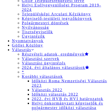
Gölle Településrendezési terve
Helyi Esélyegyenlőségi Program 2019-
2024
Településképi Arculati Kézikönyv
Képviselő-testületi jegyzőkönyvek
Polgármesteri döntések
Nyilvánosság
Tisztségviselők
Ügyintézők
Nyomtatványok
Göllei Közlöny
Választás
Részvételi adatok, eredmények
Választási szervek
Választási ügyintézés
2024. évi általános választások
*
Korábbi választások
Időközi Roma Nemzetiségi Választás
2023
Választás 2022
Időközi választás 2022
2022. évi HVB és HVI határozatok
Helyi önkormányzati képviselők és
polgármester időközi választása