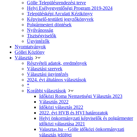
Gölle Településrendezési terve
Helyi Esélyegyenlőségi Program 2019-2024
Településképi Arculati Kézikönyv
Képviselő-testületi jegyzőkönyvek
Polgármesteri döntések
Nyilvánosság
Tisztségviselők
Ügyintézők
Nyomtatványok
Göllei Közlöny
Választás
Részvételi adatok, eredmények
Választási szervek
Választási ügyintézés
2024. évi általános választások
*
Korábbi választások
Időközi Roma Nemzetiségi Választás 2023
Választás 2022
Időközi választás 2022
2022. évi HVB és HVI határozatok
Helyi önkormányzati képviselők és polgármester
időközi választása 2021
Valasztas.hu – Gölle időközi önkormányzati
választás jelöltjei