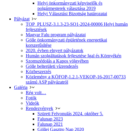
Helyi önkormányzati képviselők és
polgármesterek választása 2019
Helyi Választási Bizottság határozatai
Pályázat
TOP_PLUSZ-3.1.3-23-SO1-2024-00006 Helyi humán
fejlesztések
Magyar Falu program pályázatai
Gölle önkormányzati épületének energetikai
korszerűsítése
2020. évben elnyert pályázatok
Humán szolgáltatások fejlesztése Igal és Környékén
Szomszédolás a Kapos völgyében
Gölle belterületi vízrendezés
Közbeszerzés
Közlemény a KÖFOP-1.2.1-VEKOP-16-2017-00733
számú ASP pályázatról
Galéria
Rég volt…
Fotók
Videók
Rendezvények
Szüreti Felvonulás 2024. október 5.
Falunap 2023
Falunap 2021
Göllei Gasztro Nap 2020