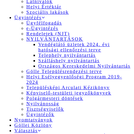
Látnivalók
Helyi Értéktár
Szociális lakások
Ügyintézés
Ügyfélfogadás
e-Ügyintézés
Rendeletek (NJT)
NYILVÁNTARTÁSOK
Vendéglátó üzletek 2024. évi
hatósági ellenőrzési terve
Telephely nyilvántartás
Szálláshely nyilvántartás
Országos Kereskedelmi Nyilvántartás
Gölle Településrendezési terve
Helyi Esélyegyenlőségi Program 2019-
2024
Településképi Arculati Kézikönyv
Képviselő-testületi jegyzőkönyvek
Polgármesteri döntések
Nyilvánosság
Tisztségviselők
Ügyintézők
Nyomtatványok
Göllei Közlöny
Választás