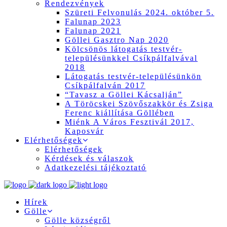
Rendezvények
Szüreti Felvonulás 2024. október 5.
Falunap 2023
Falunap 2021
Göllei Gasztro Nap 2020
Kölcsönös látogatás testvér-
településünkkel Csíkpálfalvával
2018
Látogatás testvér-településünkön
Csíkpálfalván 2017
“Tavasz a Göllei Kácsalján”
A Töröcskei Szövőszakkör és Zsiga
Ferenc kiállítása Göllében
Miénk A Város Fesztivál 2017,
Kaposvár
Elérhetőségek
Elérhetőségek
Kérdések és válaszok
Adatkezelési tájékoztató
Hírek
Gölle
Gölle községről