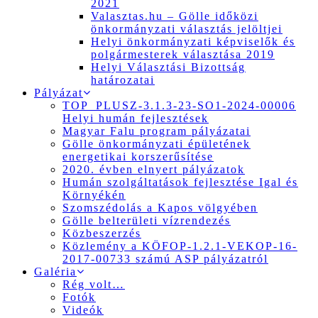
2021
Valasztas.hu – Gölle időközi
önkormányzati választás jelöltjei
Helyi önkormányzati képviselők és
polgármesterek választása 2019
Helyi Választási Bizottság
határozatai
Pályázat
TOP_PLUSZ-3.1.3-23-SO1-2024-00006
Helyi humán fejlesztések
Magyar Falu program pályázatai
Gölle önkormányzati épületének
energetikai korszerűsítése
2020. évben elnyert pályázatok
Humán szolgáltatások fejlesztése Igal és
Környékén
Szomszédolás a Kapos völgyében
Gölle belterületi vízrendezés
Közbeszerzés
Közlemény a KÖFOP-1.2.1-VEKOP-16-
2017-00733 számú ASP pályázatról
Galéria
Rég volt…
Fotók
Videók