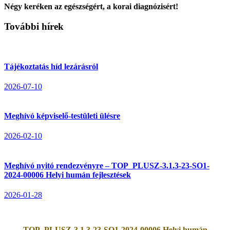
Négy keréken az egészségért, a korai diagnózisért!
További hírek
Tájékoztatás híd lezárásról
2026-07-10
Meghívó képviselő-testületi ülésre
2026-02-10
Meghívó nyitó rendezvényre – TOP_PLUSZ-3.1.3-23-SO1-
2024-00006 Helyi humán fejlesztések
2026-01-28
TOP_PLUSZ-3.1.3-23-SO1-2024-00006 Helyi humán