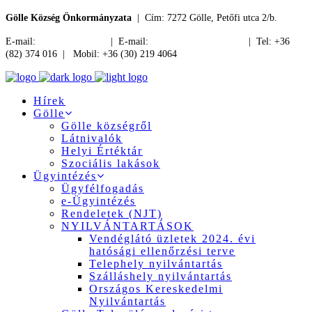
Gölle Község Önkormányzata
| Cím: 7272 Gölle, Petőfi utca 2/b.
E-mail:
jegyzo@golle.hu
| E-mail:
polgarmester@golle.hu
| Tel: +36
(82) 374 016 | Mobil: +36 (30) 219 4064
Hírek
Gölle
Gölle községről
Látnivalók
Helyi Értéktár
Szociális lakások
Ügyintézés
Ügyfélfogadás
e-Ügyintézés
Rendeletek (NJT)
NYILVÁNTARTÁSOK
Vendéglátó üzletek 2024. évi
hatósági ellenőrzési terve
Telephely nyilvántartás
Szálláshely nyilvántartás
Országos Kereskedelmi
Nyilvántartás