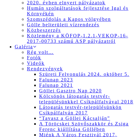
2020. évben elnyert pályázatok
Humán szolgáltatások fejlesztése Igal és
Környékén
Szomszédolás a Kapos völgyében
Gölle belterületi vízrendezés
Közbeszerzés
Közlemény a KÖFOP-1.2.1-VEKOP-16-
2017-00733 számú ASP pályázatról
Galéria
Rég volt…
Fotók
Videók
Rendezvények
Szüreti Felvonulás 2024. október 5.
Falunap 2023
Falunap 2021
Göllei Gasztro Nap 2020
Kölcsönös látogatás testvér-
településünkkel Csíkpálfalvával 2018
Látogatás testvér-településünkön
Csíkpálfalván 2017
“Tavasz a Göllei Kácsalján”
A Töröcskei Szövőszakkör és Zsiga
Ferenc kiállítása Göllében
Miénk A Város Fesztivál 2017,