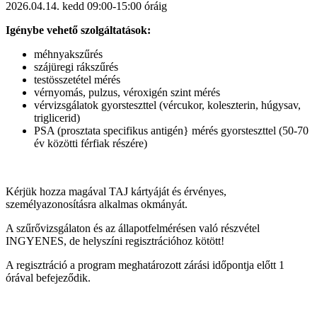
2026.04.14. kedd 09:00-15:00 óráig
Igénybe vehető szolgáltatások:
méhnyakszűrés
szájüregi rákszűrés
testösszetétel mérés
vérnyomás, pulzus, véroxigén szint mérés
vérvizsgálatok gyorsteszttel (vércukor, koleszterin, húgysav,
triglicerid)
PSA (prosztata specifikus antigén} mérés gyorsteszttel (50-70
év közötti férfiak részére)
Kérjük hozza magával TAJ kártyáját és érvényes,
személyazonosításra alkalmas okmányát.
A szűrővizsgálaton és az állapotfelmérésen való részvétel
INGYENES, de helyszíni regisztrációhoz kötött!
A regisztráció a program meghatározott zárási időpontja előtt 1
órával befejeződik.