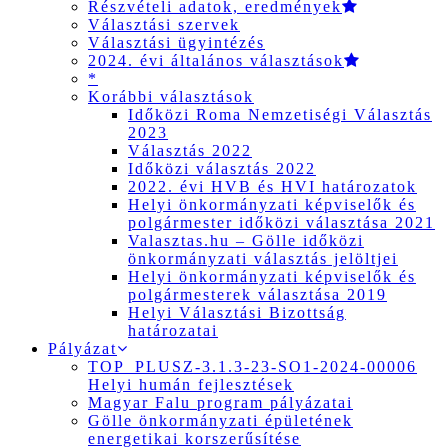
Részvételi adatok, eredmények
Választási szervek
Választási ügyintézés
2024. évi általános választások
*
Korábbi választások
Időközi Roma Nemzetiségi Választás
2023
Választás 2022
Időközi választás 2022
2022. évi HVB és HVI határozatok
Helyi önkormányzati képviselők és
polgármester időközi választása 2021
Valasztas.hu – Gölle időközi
önkormányzati választás jelöltjei
Helyi önkormányzati képviselők és
polgármesterek választása 2019
Helyi Választási Bizottság
határozatai
Pályázat
TOP_PLUSZ-3.1.3-23-SO1-2024-00006
Helyi humán fejlesztések
Magyar Falu program pályázatai
Gölle önkormányzati épületének
energetikai korszerűsítése