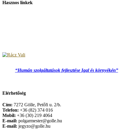
Hasznos linkek
“Humán szolgáltatások fejlesztése Igal és környékén”
Elérhetőség
Cím:
7272 Gölle, Petőfi u. 2/b.
Telefon:
+36 (82) 374 016
Mobil:
+36 (30) 219 4064
E-mail:
polgarmester@golle.hu
E-mail:
jegyzo@golle.hu