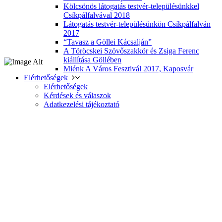
Kölcsönös látogatás testvér-településünkkel
Csíkpálfalvával 2018
Látogatás testvér-településünkön Csíkpálfalván
2017
“Tavasz a Göllei Kácsalján”
A Töröcskei Szövőszakkör és Zsiga Ferenc
kiállítása Göllében
Miénk A Város Fesztivál 2017, Kaposvár
Elérhetőségek
Elérhetőségek
Kérdések és válaszok
Adatkezelési tájékoztató