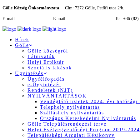
Gölle Község Önkormányzata
| Cím: 7272 Gölle, Petőfi utca 2/b.
E-mail:
jegyzo@golle.hu
| E-mail:
polgarmester@golle.hu
| Tel: +36 (82)
Hírek
Gölle
Gölle községről
Látnivalók
Helyi Értéktár
Szociális lakások
Ügyintézés
Ügyfélfogadás
e-Ügyintézés
Rendeletek (NJT)
NYILVÁNTARTÁSOK
Vendéglátó üzletek 2024. évi hatósági 
Telephely nyilvántartás
Szálláshely nyilvántartás
Országos Kereskedelmi Nyilvántartás
Gölle Településrendezési terve
Helyi Esélyegyenlőségi Program 2019-2024
Településképi Arculati Kézikönyv