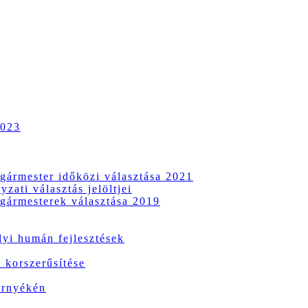
2023
gármester időközi választása 2021
zati választás jelöltjei
gármesterek választása 2019
i humán fejlesztések
 korszerűsítése
örnyékén