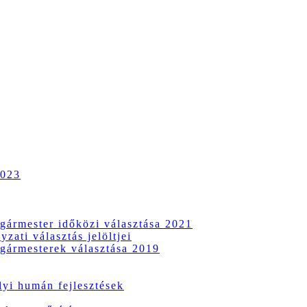
2023
gármester időközi választása 2021
zati választás jelöltjei
gármesterek választása 2019
i humán fejlesztések