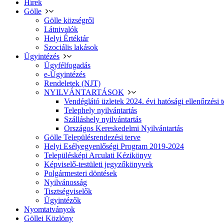
Hírek
Gölle
Gölle községről
Látnivalók
Helyi Értéktár
Szociális lakások
Ügyintézés
Ügyfélfogadás
e-Ügyintézés
Rendeletek (NJT)
NYILVÁNTARTÁSOK
Vendéglátó üzletek 2024. évi hatósági ellenőrzési t
Telephely nyilvántartás
Szálláshely nyilvántartás
Országos Kereskedelmi Nyilvántartás
Gölle Településrendezési terve
Helyi Esélyegyenlőségi Program 2019-2024
Településképi Arculati Kézikönyv
Képviselő-testületi jegyzőkönyvek
Polgármesteri döntések
Nyilvánosság
Tisztségviselők
Ügyintézők
Nyomtatványok
Göllei Közlöny