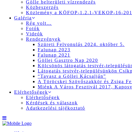
Gölle belterületi vízrendezés
Közbeszerzés
Közlemény a KÖFOP-1.2.1-VEKOP-16-2017
Galéria
Rég volt…
Fotók
Videók
Rendezvények
Szüreti Felvonulás 2024. október 5.
Falunap 2023
Falunap 2021
Göllei Gasztro Nap 2020
Kölcsönös látogatás testvér-település
Látogatás testvér-településünkön Csík
“Tavasz a Göllei Kácsalján”
A Töröcskei Szövőszakkör és Zsiga Fer
Miénk A Város Fesztivál 2017, Kapos
Elérhetőségek
Elérhetőségek
Kérdések és válaszok
Adatkezelési tájékoztató