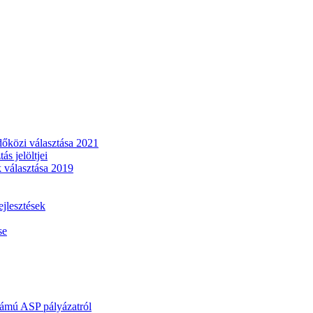
dőközi választása 2021
s jelöltjei
 választása 2019
lesztések
se
mú ASP pályázatról