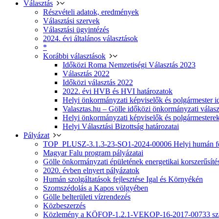
Választás
Részvételi adatok, eredmények
Választási szervek
Választási ügyintézés
2024. évi általános választások
*
Korábbi választások
Időközi Roma Nemzetiségi Választás 2023
Választás 2022
Időközi választás 2022
2022. évi HVB és HVI határozatok
Helyi önkormányzati képviselők és polgármester i
Valasztas.hu – Gölle időközi önkormányzati választá
Helyi önkormányzati képviselők és polgármesterek
Helyi Választási Bizottság határozatai
Pályázat
TOP_PLUSZ-3.1.3-23-SO1-2024-00006 Helyi humán fej
Magyar Falu program pályázatai
Gölle önkormányzati épületének energetikai korszerűsíté
2020. évben elnyert pályázatok
Humán szolgáltatások fejlesztése Igal és Környékén
Szomszédolás a Kapos völgyében
Gölle belterületi vízrendezés
Közbeszerzés
Közlemény a KÖFOP-1.2.1-VEKOP-16-2017-00733 szá