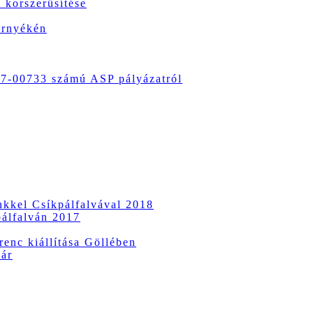
 korszerűsítése
örnyékén
-00733 számú ASP pályázatról
ünkkel Csíkpálfalvával 2018
pálfalván 2017
enc kiállítása Göllében
vár