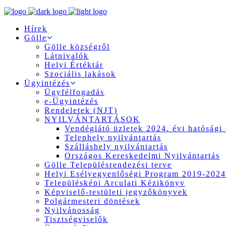
Hírek
Gölle
Gölle községről
Látnivalók
Helyi Értéktár
Szociális lakások
Ügyintézés
Ügyfélfogadás
e-Ügyintézés
Rendeletek (NJT)
NYILVÁNTARTÁSOK
Vendéglátó üzletek 2024. évi hatósági 
Telephely nyilvántartás
Szálláshely nyilvántartás
Országos Kereskedelmi Nyilvántartás
Gölle Településrendezési terve
Helyi Esélyegyenlőségi Program 2019-2024
Településképi Arculati Kézikönyv
Képviselő-testületi jegyzőkönyvek
Polgármesteri döntések
Nyilvánosság
Tisztségviselők