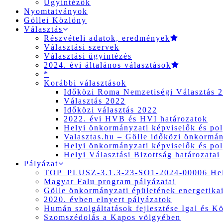
Ügyintézők
Nyomtatványok
Göllei Közlöny
Választás
Részvételi adatok, eredmények
Választási szervek
Választási ügyintézés
2024. évi általános választások
*
Korábbi választások
Időközi Roma Nemzetiségi Választás 
Választás 2022
Időközi választás 2022
2022. évi HVB és HVI határozatok
Helyi önkormányzati képviselők és pol
Valasztas.hu – Gölle időközi önkormány
Helyi önkormányzati képviselők és pol
Helyi Választási Bizottság határozatai
Pályázat
TOP_PLUSZ-3.1.3-23-SO1-2024-00006 Hely
Magyar Falu program pályázatai
Gölle önkormányzati épületének energetikai
2020. évben elnyert pályázatok
Humán szolgáltatások fejlesztése Igal és K
Szomszédolás a Kapos völgyében