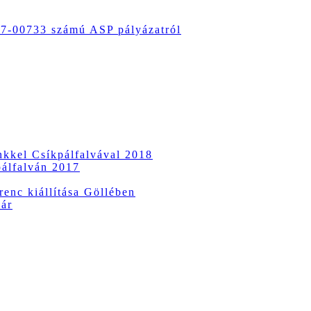
-00733 számú ASP pályázatról
ünkkel Csíkpálfalvával 2018
pálfalván 2017
enc kiállítása Göllében
vár