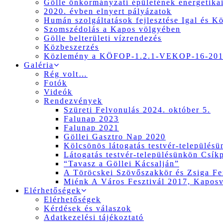
Gölle önkormányzati épületének energetikai
2020. évben elnyert pályázatok
Humán szolgáltatások fejlesztése Igal és K
Szomszédolás a Kapos völgyében
Gölle belterületi vízrendezés
Közbeszerzés
Közlemény a KÖFOP-1.2.1-VEKOP-16-2017
Galéria
Rég volt…
Fotók
Videók
Rendezvények
Szüreti Felvonulás 2024. október 5.
Falunap 2023
Falunap 2021
Göllei Gasztro Nap 2020
Kölcsönös látogatás testvér-település
Látogatás testvér-településünkön Csík
“Tavasz a Göllei Kácsalján”
A Töröcskei Szövőszakkör és Zsiga Fer
Miénk A Város Fesztivál 2017, Kapos
Elérhetőségek
Elérhetőségek
Kérdések és válaszok
Adatkezelési tájékoztató