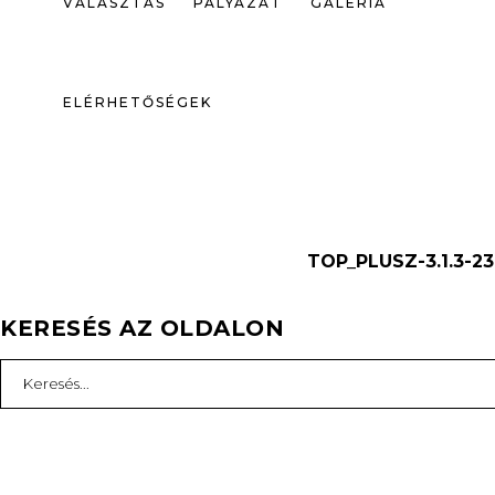
VÁLASZTÁS
PÁLYÁZAT
GALÉRIA
ELÉRHETŐSÉGEK
TOP_PLUSZ-3.1.3-23
KERESÉS AZ OLDALON
Search
for: