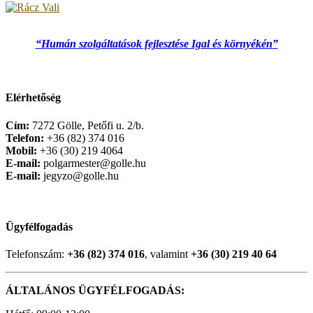
“Humán szolgáltatások fejlesztése Igal és környékén”
Elérhetőség
Cím:
7272 Gölle, Petőfi u. 2/b.
Telefon:
+36 (82) 374 016
Mobil:
+36 (30) 219 4064
E-mail:
polgarmester@golle.hu
E-mail:
jegyzo@golle.hu
Ügyfélfogadás
Telefonszám:
+36 (82) 374 016
, valamint
+36 (30) 219 40 64
ÁLTALÁNOS ÜGYFÉLFOGADÁS: