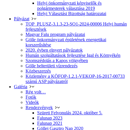
Helyi önkormányzati képviselők és
polgármesterek választása 2019
Helyi Választási Bizottság határozatai
Pályázat
TOP_PLUSZ-3.1.3-23-SO1-2024-00006 Helyi humán
fejlesztések
Magyar Falu program pályázatai
Gölle önkormányzati épületének energetikai
korszerűsítése
2020. évben elnyert pályázatok
Humán szolgáltatások fejlesztése Igal és Környékén
Szomszédolás a Kapos völgyében
Gölle belterületi vízrendezés
Közbeszerzés
Közlemény a KÖFOP-1.2.1-VEKOP-16-2017-00733
számú ASP pályázatról
Galéria
Rég volt…
Fotók
Videók
Rendezvények
Szüreti Felvonulás 2024. október 5.
Falunap 2023
Falunap 2021
Göllei Gasztro Nap 2020