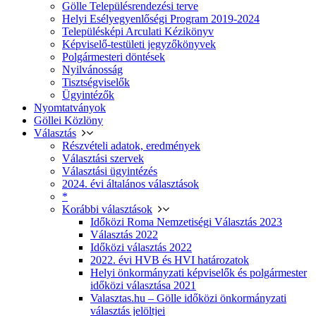
Gölle Településrendezési terve
Helyi Esélyegyenlőségi Program 2019-2024
Településképi Arculati Kézikönyv
Képviselő-testületi jegyzőkönyvek
Polgármesteri döntések
Nyilvánosság
Tisztségviselők
Ügyintézők
Nyomtatványok
Göllei Közlöny
Választás
Részvételi adatok, eredmények
Választási szervek
Választási ügyintézés
2024. évi általános választások
*
Korábbi választások
Időközi Roma Nemzetiségi Választás 2023
Választás 2022
Időközi választás 2022
2022. évi HVB és HVI határozatok
Helyi önkormányzati képviselők és polgármester
időközi választása 2021
Valasztas.hu – Gölle időközi önkormányzati
választás jelöltjei