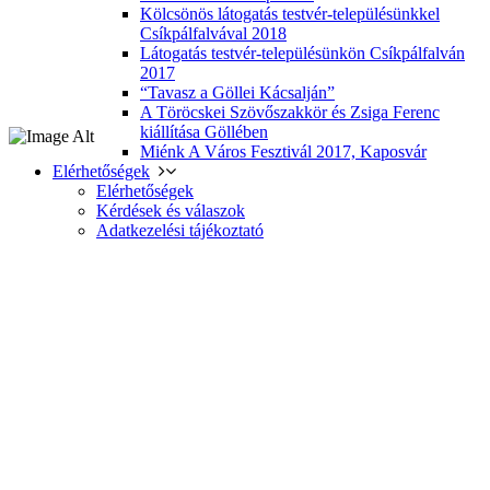
Kölcsönös látogatás testvér-településünkkel
Csíkpálfalvával 2018
Látogatás testvér-településünkön Csíkpálfalván
2017
“Tavasz a Göllei Kácsalján”
A Töröcskei Szövőszakkör és Zsiga Ferenc
kiállítása Göllében
Miénk A Város Fesztivál 2017, Kaposvár
Elérhetőségek
Elérhetőségek
Kérdések és válaszok
Adatkezelési tájékoztató