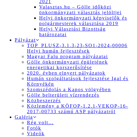
2021
Valasztas.hu – Gölle időközi
önkormányzati választás jelöltjei
Helyi önkormányzati képviselők és
polgármesterek választása 2019
Helyi Választási Bizottság
határozatai
Pályázat
TOP_PLUSZ-3.1.3-23-SO1-2024-00006
Helyi humán fejlesztések
Magyar Falu program pályázatai
Gölle önkormányzati épületének
energetikai korszerűsítése
2020. évben elnyert pályázatok
Humán szolgáltatások fejlesztése Igal és
Környékén
Szomszédolás a Kapos völgyében
Gölle belterületi vízrendezés
Közbeszerzés
Közlemény a KÖFOP-1.2.1-VEKOP-16-
2017-00733 számú ASP pályázatról
Galéria
Rég volt…
Fotók
Videók