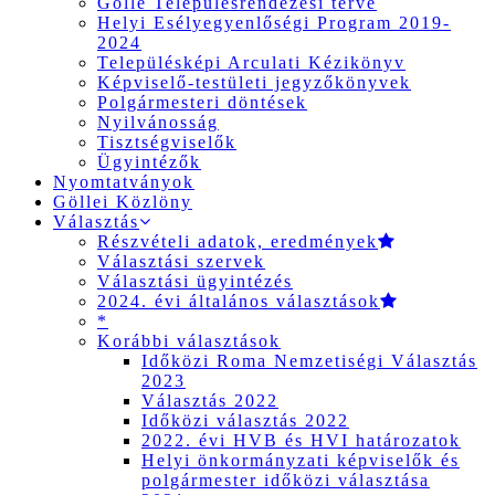
Gölle Településrendezési terve
Helyi Esélyegyenlőségi Program 2019-
2024
Településképi Arculati Kézikönyv
Képviselő-testületi jegyzőkönyvek
Polgármesteri döntések
Nyilvánosság
Tisztségviselők
Ügyintézők
Nyomtatványok
Göllei Közlöny
Választás
Részvételi adatok, eredmények
Választási szervek
Választási ügyintézés
2024. évi általános választások
*
Korábbi választások
Időközi Roma Nemzetiségi Választás
2023
Választás 2022
Időközi választás 2022
2022. évi HVB és HVI határozatok
Helyi önkormányzati képviselők és
polgármester időközi választása