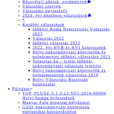
Részvételi adatok, eredmények
Választási szervek
Választási ügyintézés
2024. évi általános választások
*
Korábbi választások
Időközi Roma Nemzetiségi Választás
2023
Választás 2022
Időközi választás 2022
2022. évi HVB és HVI határozatok
Helyi önkormányzati képviselők és
polgármester időközi választása 2021
Valasztas.hu – Gölle időközi
önkormányzati választás jelöltjei
Helyi önkormányzati képviselők és
polgármesterek választása 2019
Helyi Választási Bizottság
határozatai
Pályázat
TOP_PLUSZ-3.1.3-23-SO1-2024-00006
Helyi humán fejlesztések
Magyar Falu program pályázatai
Gölle önkormányzati épületének
energetikai korszerűsítése