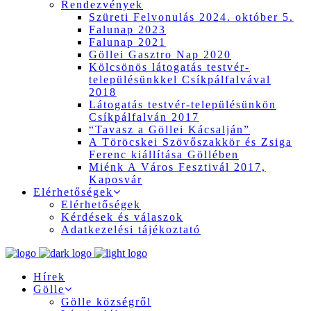
Rendezvények
Szüreti Felvonulás 2024. október 5.
Falunap 2023
Falunap 2021
Göllei Gasztro Nap 2020
Kölcsönös látogatás testvér-
településünkkel Csíkpálfalvával
2018
Látogatás testvér-településünkön
Csíkpálfalván 2017
“Tavasz a Göllei Kácsalján”
A Töröcskei Szövőszakkör és Zsiga
Ferenc kiállítása Göllében
Miénk A Város Fesztivál 2017,
Kaposvár
Elérhetőségek
Elérhetőségek
Kérdések és válaszok
Adatkezelési tájékoztató
Hírek
Gölle
Gölle községről