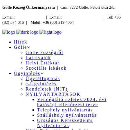
Gölle Község Önkormányzata
| Cím: 7272 Gölle, Petőfi utca 2/b.
E-mail:
jegyzo@golle.hu
| E-mail:
polgarmester@golle.hu
| Tel: +36
(82) 374 016 | Mobil: +36 (30) 219 4064
Hírek
Gölle
Gölle községről
Látnivalók
Helyi Értéktár
Szociális lakások
Ügyintézés
Ügyfélfogadás
e-Ügyintézés
Rendeletek (NJT)
NYILVÁNTARTÁSOK
Vendéglátó üzletek 2024. évi
hatósági ellenőrzési terve
Telephely nyilvántartás
Szálláshely nyilvántartás
Országos Kereskedelmi
Nyilvántartás