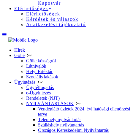
Kaposvár
Elérhetőségek
Elérhetőségek
Kérdések és válaszok
Adatkezelési tájékoztató
Hírek
Gölle
Gölle községről
Látnivalók
Helyi Értéktár
Szociális lakások
Ügyintézés
Ügyfélfogadás
e-Ügyintézés
Rendeletek (NJT)
NYILVÁNTARTÁSOK
Vendéglátó üzletek 2024. évi hatósági ellenőrzési
terve
Telephely nyilvántartás
Szálláshely nyilvántartás
Országos Kereskedelmi Nyilvántartás