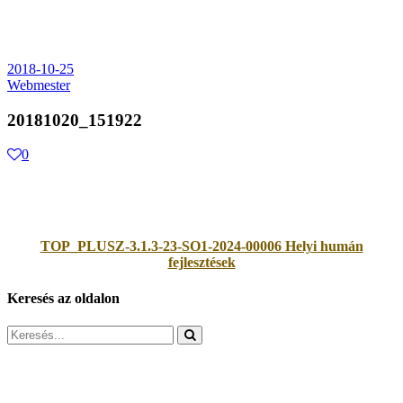
2018-10-25
Webmester
20181020_151922
0
TOP_PLUSZ-3.1.3-23-SO1-2024-00006 Helyi humán
fejlesztések
Keresés az oldalon
Search
for: