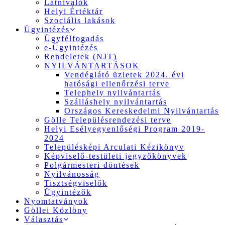
Látnivalók
Helyi Értéktár
Szociális lakások
Ügyintézés
Ügyfélfogadás
e-Ügyintézés
Rendeletek (NJT)
NYILVÁNTARTÁSOK
Vendéglátó üzletek 2024. évi
hatósági ellenőrzési terve
Telephely nyilvántartás
Szálláshely nyilvántartás
Országos Kereskedelmi Nyilvántartás
Gölle Településrendezési terve
Helyi Esélyegyenlőségi Program 2019-
2024
Településképi Arculati Kézikönyv
Képviselő-testületi jegyzőkönyvek
Polgármesteri döntések
Nyilvánosság
Tisztségviselők
Ügyintézők
Nyomtatványok
Göllei Közlöny
Választás